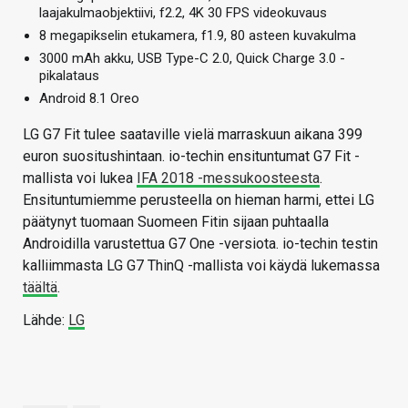
laajakulmaobjektiivi, f2.2, 4K 30 FPS videokuvaus
8 megapikselin etukamera, f1.9, 80 asteen kuvakulma
3000 mAh akku, USB Type-C 2.0, Quick Charge 3.0 -
pikalataus
Android 8.1 Oreo
LG G7 Fit tulee saataville vielä marraskuun aikana 399
euron suositushintaan. io-techin ensituntumat G7 Fit -
mallista voi lukea
IFA 2018 -messukoosteesta
.
Ensituntumiemme perusteella on hieman harmi, ettei LG
päätynyt tuomaan Suomeen Fitin sijaan puhtaalla
Androidilla varustettua G7 One -versiota. io-techin testin
kalliimmasta LG G7 ThinQ -mallista voi käydä lukemassa
täältä
.
Lähde:
LG