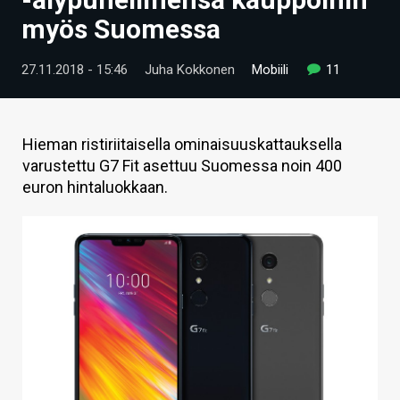
ARTIKKELIT
myös Suomessa
VIDEOT
27.11.2018 - 15:46
Juha Kokkonen
Mobiili
11
TECHBBS
TIETOA
Hieman ristiriitaisella ominaisuuskattauksella
varustettu G7 Fit asettuu Suomessa noin 400
HINTA.FI
euron hintaluokkaan.
KAUPPA
VAIHDA TEEMA
HAKU