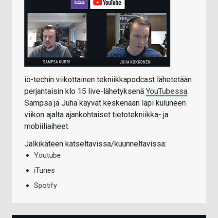
io-techin viikottainen tekniikkapodcast lähetetään
perjantaisin klo 15 live-lähetyksenä
YouTubessa
.
Sampsa ja Juha käyvät keskenään läpi kuluneen
viikon ajalta ajankohtaiset tietotekniikka- ja
mobiiliaiheet.
Jälkikäteen katseltavissa/kuunneltavissa:
Youtube
iTunes
Spotify