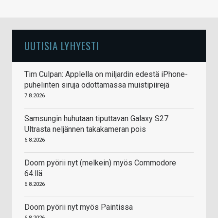
UUTISIA LYHYESTI
Tim Culpan: Applella on miljardin edestä iPhone-
puhelinten siruja odottamassa muistipiirejä
7.8.2026
Samsungin huhutaan tiputtavan Galaxy S27
Ultrasta neljännen takakameran pois
6.8.2026
Doom pyörii nyt (melkein) myös Commodore
64:llä
6.8.2026
Doom pyörii nyt myös Paintissa
6.8.2026