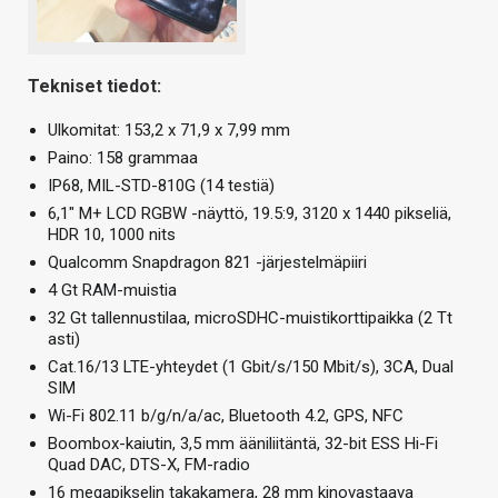
Tekniset tiedot:
Ulkomitat: 153,2 x 71,9 x 7,99 mm
Paino: 158 grammaa
IP68, MIL-STD-810G (14 testiä)
6,1″ M+ LCD RGBW -näyttö, 19.5:9, 3120 x 1440 pikseliä,
HDR 10, 1000 nits
Qualcomm Snapdragon 821 -järjestelmäpiiri
4 Gt RAM-muistia
32 Gt tallennustilaa, microSDHC-muistikorttipaikka (2 Tt
asti)
Cat.16/13 LTE-yhteydet (1 Gbit/s/150 Mbit/s), 3CA, Dual
SIM
Wi-Fi 802.11 b/g/n/a/ac, Bluetooth 4.2, GPS, NFC
Boombox-kaiutin, 3,5 mm ääniliitäntä, 32-bit ESS Hi-Fi
Quad DAC, DTS-X, FM-radio
16 megapikselin takakamera, 28 mm kinovastaava