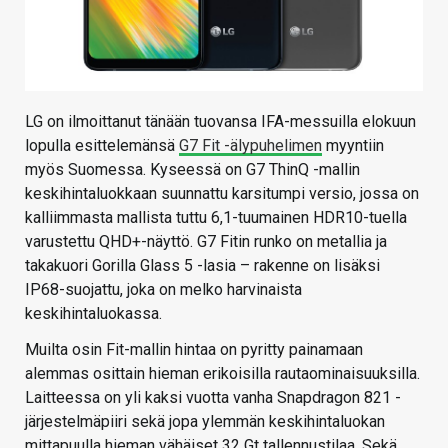
LG on ilmoittanut tänään tuovansa IFA-messuilla elokuun
lopulla esittelemänsä
G7 Fit -älypuhelimen
myyntiin
myös Suomessa. Kyseessä on G7 ThinQ -mallin
keskihintaluokkaan suunnattu karsitumpi versio, jossa on
kalliimmasta mallista tuttu 6,1-tuumainen HDR10-tuella
varustettu QHD+-näyttö. G7 Fitin runko on metallia ja
takakuori Gorilla Glass 5 -lasia – rakenne on lisäksi
IP68-suojattu, joka on melko harvinaista
keskihintaluokassa.
Muilta osin Fit-mallin hintaa on pyritty painamaan
alemmas osittain hieman erikoisilla rautaominaisuuksilla.
Laitteessa on yli kaksi vuotta vanha Snapdragon 821 -
järjestelmäpiiri sekä jopa ylemmän keskihintaluokan
mittapuulla hieman vähäiset 32 Gt tallennustilaa. Sekä