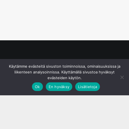
© S&J Media Oy
Käytämme evästeitä sivuston toiminnoissa, ominaisuuksissa ja
liikenteen analysoinnissa. Käyttämällä sivustoa hyväksyt
evästeiden käytön.
Ok
En hyväksy
Lisätietoja
;