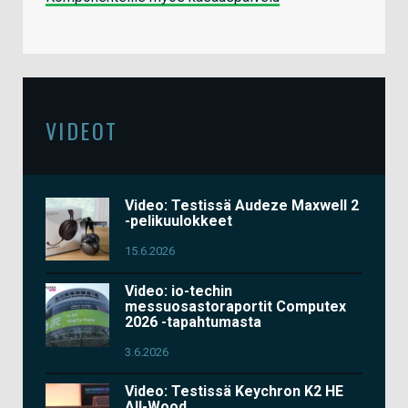
VIDEOT
Video: Testissä Audeze Maxwell 2
-pelikuulokkeet
15.6.2026
Video: io-techin
messuosastoraportit Computex
2026 -tapahtumasta
3.6.2026
Video: Testissä Keychron K2 HE
All-Wood