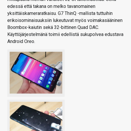
edessä että takana on melko tavanomainen
yksittäiskameraratkaisu. G7 ThinQ -mallista tuttuihin
erikoisominaisuuksiin lukeutuvat myös voimakasääninen
Boombox-kaiutin sekä 32-bittinen Quad DAC.
Käyttöjärjestelmänä toimii edellistä sukupolvea edustava
Android Oreo.