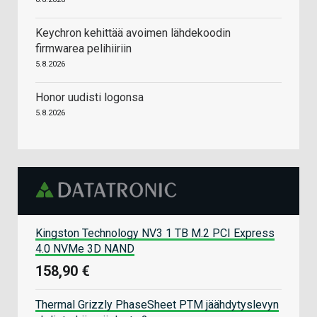
Keychron kehittää avoimen lähdekoodin
firmwarea pelihiiriin
5.8.2026
Honor uudisti logonsa
5.8.2026
Kingston Technology NV3 1 TB M.2 PCI Express
4.0 NVMe 3D NAND
158,90 €
Thermal Grizzly PhaseSheet PTM jäähdytyslevyn