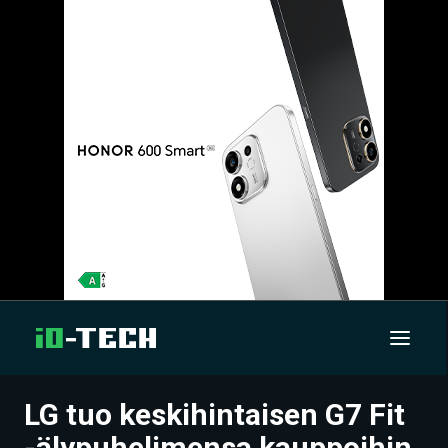
LG tuo keskihintaisen G7 Fit
UUTISET
-älypuhelimensa kauppoihin