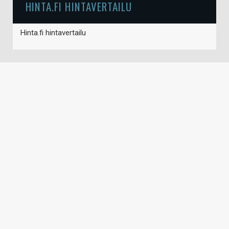
HINTA.FI HINTAVERTAILU
Hinta.fi hintavertailu