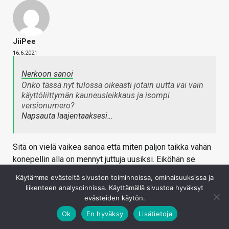
JiiPee
16.6.2021
Nerkoon sanoi
Onko tässä nyt tulossa oikeasti jotain uutta vai vain
käyttöliittymän kauneusleikkaus ja isompi
versionumero?
Napsauta laajentaaksesi…
Sitä on vielä vaikea sanoa että miten paljon taikka vähän
konepellin alla on mennyt juttuja uusiksi. Eiköhän se
viimeistään sitten selviä kun on se mäsäsoftan tilaisuus
Käytämme evästeitä sivuston toiminnoissa, ominaisuuksissa ja
aiheesta.
liikenteen analysoinnissa. Käyttämällä sivustoa hyväksyt
evästeiden käytön.
TenderBeef sanoi
Ok
En hyväksy
Lisätietoja
Syytä olisi ensin parantaa laatua, esim. päivitysten