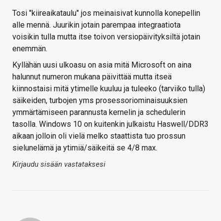
Tosi "kiireaikataulu" jos meinaisivat kunnolla konepellin
alle mennä. Juurikin jotain parempaa integraatiota
voisikin tulla mutta itse toivon versiopäivityksiltä jotain
enemmän.
Kyllähän uusi ulkoasu on asia mitä Microsoft on aina
halunnut numeron mukana päivittää mutta itseä
kiinnostaisi mitä ytimelle kuuluu ja tuleeko (tarviiko tulla)
säikeiden, turbojen yms prosessoriominaisuuksien
ymmärtämiseen parannusta kernelin ja schedulerin
tasolla. Windows 10 on kuitenkin julkaistu Haswell/DDR3
aikaan jolloin oli vielä melko staattista tuo prossun
sielunelämä ja ytimiä/säikeitä se 4/8 max.
Kirjaudu sisään vastataksesi