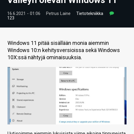
ARTIKKELIT
16.6.2021 - 01:06
Petrus Laine
Tietotekniikka
123
VIDEOT
TECHBBS
Windows 11 pitää sisällään monia aiemmin
TIETOA
Windows 10:n kehitysversioissa sekä Windows
10X:ssä nähtyjä ominaisuuksia.
HINTA.FI
KAUPPA
VAIHDA TEEMA
HAKU
Uutisoimme aiemmin lukuisista viime aikoina tippuneista