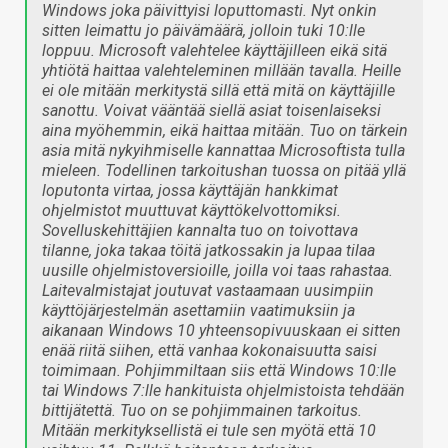
Windows joka päivittyisi loputtomasti. Nyt onkin
sitten leimattu jo päivämäärä, jolloin tuki 10:lle
loppuu. Microsoft valehtelee käyttäjilleen eikä sitä
yhtiötä haittaa valehteleminen millään tavalla. Heille
ei ole mitään merkitystä sillä että mitä on käyttäjille
sanottu. Voivat vääntää siellä asiat toisenlaiseksi
aina myöhemmin, eikä haittaa mitään. Tuo on tärkein
asia mitä nykyihmiselle kannattaa Microsoftista tulla
mieleen. Todellinen tarkoitushan tuossa on pitää yllä
loputonta virtaa, jossa käyttäjän hankkimat
ohjelmistot muuttuvat käyttökelvottomiksi.
Sovelluskehittäjien kannalta tuo on toivottava
tilanne, joka takaa töitä jatkossakin ja lupaa tilaa
uusille ohjelmistoversioille, joilla voi taas rahastaa.
Laitevalmistajat joutuvat vastaamaan uusimpiin
käyttöjärjestelmän asettamiin vaatimuksiin ja
aikanaan Windows 10 yhteensopivuuskaan ei sitten
enää riitä siihen, että vanhaa kokonaisuutta saisi
toimimaan. Pohjimmiltaan siis että Windows 10:lle
tai Windows 7:lle hankituista ohjelmistoista tehdään
bittijätettä. Tuo on se pohjimmainen tarkoitus.
Mitään merkityksellistä ei tule sen myötä että 10