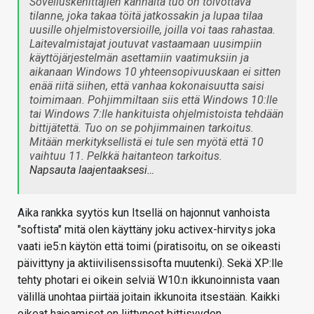
Sovelluskehittäjien kannalta tuo on toivottava
tilanne, joka takaa töitä jatkossakin ja lupaa tilaa
uusille ohjelmistoversioille, joilla voi taas rahastaa.
Laitevalmistajat joutuvat vastaamaan uusimpiin
käyttöjärjestelmän asettamiin vaatimuksiin ja
aikanaan Windows 10 yhteensopivuuskaan ei sitten
enää riitä siihen, että vanhaa kokonaisuutta saisi
toimimaan. Pohjimmiltaan siis että Windows 10:lle
tai Windows 7:lle hankituista ohjelmistoista tehdään
bittijätettä. Tuo on se pohjimmainen tarkoitus.
Mitään merkityksellistä ei tule sen myötä että 10
vaihtuu 11. Pelkkä haitanteon tarkoitus.
Napsauta laajentaaksesi…
Aika rankka syytös kun Itsellä on hajonnut vanhoista
"softista" mitä olen käyttäny joku activex-hirvitys joka
vaati ie5:n käytön että toimi (piratisoitu, on se oikeasti
päivittyny ja aktiivilisenssisofta muutenki). Sekä XP:lle
tehty photari ei oikein selviä W10:n ikkunoinnista vaan
välillä unohtaa piirtää joitain ikkunoita itsestään. Kaikki
oikeat hajoamiset on liittyneet bittisyyden