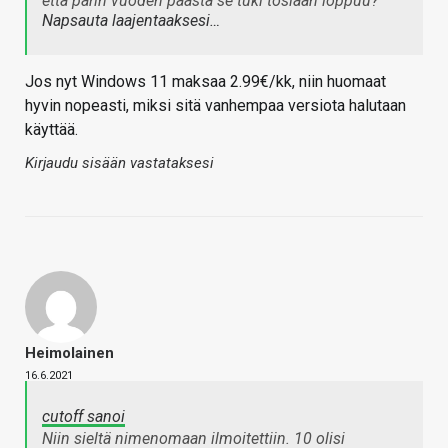
että parin vuoden päästä se tuki tosiaan loppuu?
Napsauta laajentaaksesi…
Jos nyt Windows 11 maksaa 2.99€/kk, niin huomaat
hyvin nopeasti, miksi sitä vanhempaa versiota halutaan
käyttää.
Kirjaudu sisään vastataksesi
Heimolainen
16.6.2021
cutoff sanoi
Niin sieltä nimenomaan ilmoitettiin. 10 olisi