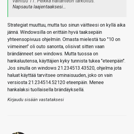
vaihtuu 11. Pelkkä haitanteon tarkoitus.
Napsauta laajentaaksesi…
Strategiat muuttuu, mutta tuo sinun väitteesi on kyllä aika
jännä. Windowsilla on erittäin hyvä taaksepäin
yhteensopivuus ohjelmiin. Omasta mielestä tuo "10 on
viimeinen" oli outo sanonta, olisivat sitten vaan
brändänneet sen windows. Mutta tuossa on
hankaluutensa, käyttäjien kyky tunnista tukea "eteenpäin".
Jos sinulla on windows 21.234513.43520, ohjelma jota
haluat käyttää tarvitsee ominaisuuden, joko on vain
versiosta 21.234514.52120 eteenpäin. Menee
hankalaksi tuollaisella brändäyksellä.
Kirjaudu sisään vastataksesi