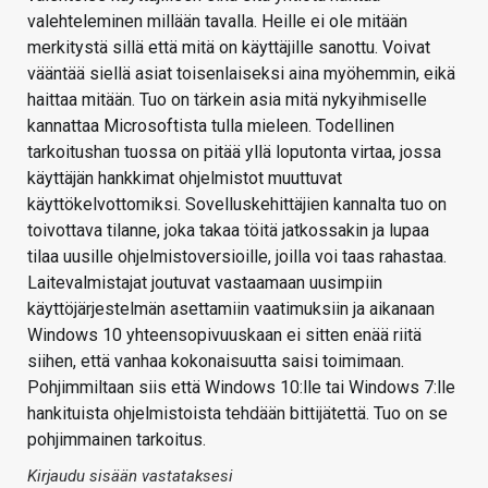
valehteleminen millään tavalla. Heille ei ole mitään
merkitystä sillä että mitä on käyttäjille sanottu. Voivat
vääntää siellä asiat toisenlaiseksi aina myöhemmin, eikä
haittaa mitään. Tuo on tärkein asia mitä nykyihmiselle
kannattaa Microsoftista tulla mieleen. Todellinen
tarkoitushan tuossa on pitää yllä loputonta virtaa, jossa
käyttäjän hankkimat ohjelmistot muuttuvat
käyttökelvottomiksi. Sovelluskehittäjien kannalta tuo on
toivottava tilanne, joka takaa töitä jatkossakin ja lupaa
tilaa uusille ohjelmistoversioille, joilla voi taas rahastaa.
Laitevalmistajat joutuvat vastaamaan uusimpiin
käyttöjärjestelmän asettamiin vaatimuksiin ja aikanaan
Windows 10 yhteensopivuuskaan ei sitten enää riitä
siihen, että vanhaa kokonaisuutta saisi toimimaan.
Pohjimmiltaan siis että Windows 10:lle tai Windows 7:lle
hankituista ohjelmistoista tehdään bittijätettä. Tuo on se
pohjimmainen tarkoitus.
Kirjaudu sisään vastataksesi