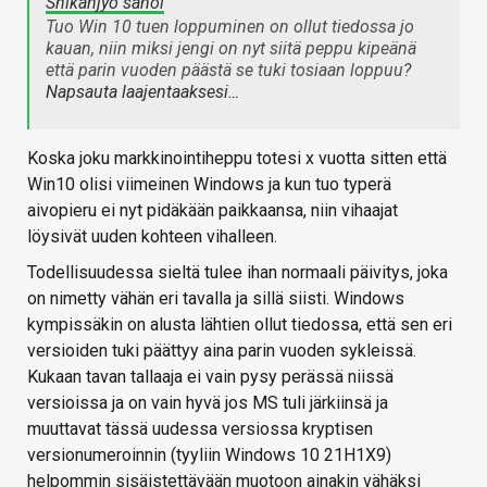
Shikanjyo sanoi
Tuo Win 10 tuen loppuminen on ollut tiedossa jo
kauan, niin miksi jengi on nyt siitä peppu kipeänä
että parin vuoden päästä se tuki tosiaan loppuu?
Napsauta laajentaaksesi…
Koska joku markkinointiheppu totesi x vuotta sitten että
Win10 olisi viimeinen Windows ja kun tuo typerä
aivopieru ei nyt pidäkään paikkaansa, niin vihaajat
löysivät uuden kohteen vihalleen.
Todellisuudessa sieltä tulee ihan normaali päivitys, joka
on nimetty vähän eri tavalla ja sillä siisti. Windows
kympissäkin on alusta lähtien ollut tiedossa, että sen eri
versioiden tuki päättyy aina parin vuoden sykleissä.
Kukaan tavan tallaaja ei vain pysy perässä niissä
versioissa ja on vain hyvä jos MS tuli järkiinsä ja
muuttavat tässä uudessa versiossa kryptisen
versionumeroinnin (tyyliin Windows 10 21H1X9)
helpommin sisäistettävään muotoon ainakin vähäksi