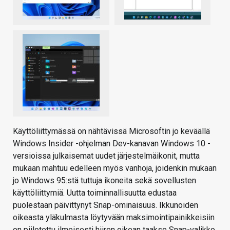
Käyttöliittymässä on nähtävissä Microsoftin jo keväällä
Windows Insider -ohjelman Dev-kanavan Windows 10 -
versioissa julkaisemat uudet järjestelmäikonit, mutta
mukaan mahtuu edelleen myös vanhoja, joidenkin mukaan
jo Windows 95:stä tuttuja ikoneita sekä sovellusten
käyttöliittymiä. Uutta toiminnallisuutta edustaa
puolestaan päivittynyt Snap-ominaisuus. Ikkunoiden
oikeasta yläkulmasta löytyvään maksimointipainikkeisiin
on piilotettu ilmeisesti hiiren oikean taakse Snap-valikko,