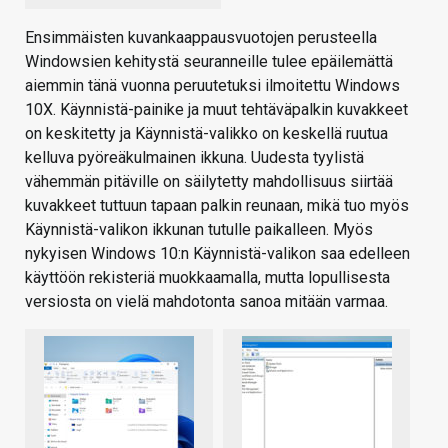
Ensimmäisten kuvankaappausvuotojen perusteella
Windowsien kehitystä seuranneille tulee epäilemättä
aiemmin tänä vuonna peruutetuksi ilmoitettu Windows
10X. Käynnistä-painike ja muut tehtäväpalkin kuvakkeet
on keskitetty ja Käynnistä-valikko on keskellä ruutua
kelluva pyöreäkulmainen ikkuna. Uudesta tyylistä
vähemmän pitäville on säilytetty mahdollisuus siirtää
kuvakkeet tuttuun tapaan palkin reunaan, mikä tuo myös
Käynnistä-valikon ikkunan tutulle paikalleen. Myös
nykyisen Windows 10:n Käynnistä-valikon saa edelleen
käyttöön rekisteriä muokkaamalla, mutta lopullisesta
versiosta on vielä mahdotonta sanoa mitään varmaa.