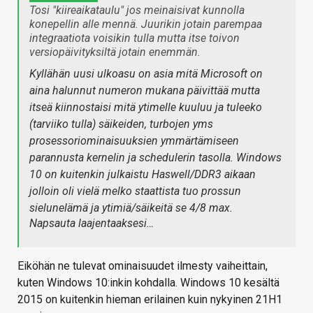
Tosi "kiireaikataulu" jos meinaisivat kunnolla
konepellin alle mennä. Juurikin jotain parempaa
integraatiota voisikin tulla mutta itse toivon
versiopäivityksiltä jotain enemmän.
Kyllähän uusi ulkoasu on asia mitä Microsoft on
aina halunnut numeron mukana päivittää mutta
itseä kiinnostaisi mitä ytimelle kuuluu ja tuleeko
(tarviiko tulla) säikeiden, turbojen yms
prosessoriominaisuuksien ymmärtämiseen
parannusta kernelin ja schedulerin tasolla. Windows
10 on kuitenkin julkaistu Haswell/DDR3 aikaan
jolloin oli vielä melko staattista tuo prossun
sielunelämä ja ytimiä/säikeitä se 4/8 max.
Napsauta laajentaaksesi…
Eiköhän ne tulevat ominaisuudet ilmesty vaiheittain,
kuten Windows 10:inkin kohdalla. Windows 10 kesältä
2015 on kuitenkin hieman erilainen kuin nykyinen 21H1