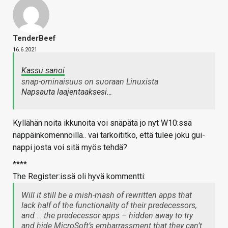
TenderBeef
16.6.2021
Kassu sanoi
snap-ominaisuus on suoraan Linuxista
Napsauta laajentaaksesi…
Kyllähän noita ikkunoita voi snäpätä jo nyt W10:ssä
näppäinkomennoilla.. vai tarkoititko, että tulee joku gui-
nappi josta voi sitä myös tehdä?
****
The Register:issä oli hyvä kommentti:
Will it still be a mish-mash of rewritten apps that
lack half of the functionality of their predecessors,
and … the predecessor apps – hidden away to try
and hide MicroSoft’s embarrassment that they can’t