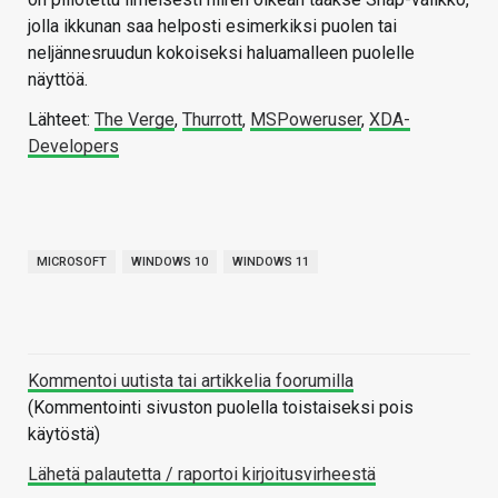
jolla ikkunan saa helposti esimerkiksi puolen tai
neljännesruudun kokoiseksi haluamalleen puolelle
näyttöä.
Lähteet:
The Verge
,
Thurrott
,
MSPoweruser
,
XDA-
Developers
MICROSOFT
WINDOWS 10
WINDOWS 11
Kommentoi uutista tai artikkelia foorumilla
(Kommentointi sivuston puolella toistaiseksi pois
käytöstä)
Lähetä palautetta / raportoi kirjoitusvirheestä