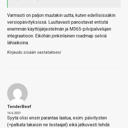
Varmasti on paljon muutakin uutta, kuten edellisissäkin
versiopäivityksissä. Luultavasti panostavat entistä
enemmän käyttöjärjestelmän ja M365-pilvipalvelujen
integraatioon. Eiköhän jonkinlainen roadmap selviä
lähiaikoina.
Kirjaudu sisään vastataksesi
TenderBeef
16.6.2021
Syytä olisi ensin parantaa laatua, esim. päivitysten
(=palkata takaisin ne testaajat) eikä jatkuvasti tehdä