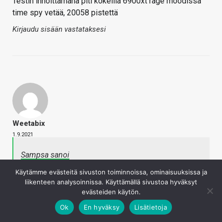
Testin innoittamana piti kokeilla 6900xt rage moodissa
time spy vetää, 20058 pistettä
Kirjaudu sisään vastataksesi
Weetabix
1.9.2021
Sampsa sanoi
Jees tässä ehkä kiteytyy oleellinen kun me jotain
Käytämme evästeitä sivuston toiminnoissa, ominaisuuksissa ja
sisältöä suunnitellaan ja toteutetaan. Tehdään selkeä
liikenteen analysoinnissa. Käyttämällä sivustoa hyväksyt
ja suoraviivainen päätös mitä testataan ja miksi, että
evästeiden käytön.
saadaan toteutettua järkevässä ajassa, järkevällä
työmäärällä.
Ok
En hyväksy
Lisätietoja
Napsauta laajentaaksesi…