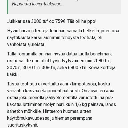
Napsauta laajentaaksesi…
Julkkarissa 3080 tuf oc 759€. Tää oli helppo!
Hyvin harvoin testejä tehdään samalla hetkellä, joten osa
näyttiksistä kärsii aiemmin tehdystä testistä, eli
vanhoista ajureista.
Tällä foorumilla on ihan hyvää dataa tuolla benchmark-
osiossa. Ite oon ollut hyvin tyytyväinen niin 2080 ti:n,
3070:n, 3070 ti:n, 3080:n, sekä 6800 xt:n. Kovia kortteja
kaikki.
Tässä testissä ei vertailtu ääni-/lämpötasoja, koska
variaatio kasvaa eksponentiaalisesti. On aivan eri asia
ostaa joku pienellä jäähyelementillä varustettu halpis-
kakstuulettiminen mölyninuri, kuin 1,6 kg painava, lähes
äänetön möhkäle. Hintaeron huomaa sitten
käyttömukavuudessa ja hieman parempana
suorituskykynä.