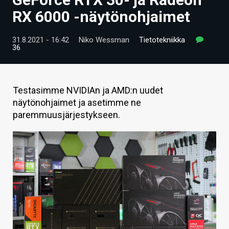
ARTIKKELIT
RX 6000 -näytönohjaimet
VIDEOT
31.8.2021 - 16:42
Niko Wessman
Tietotekniikka
36
TECHBBS
TIETOA
Testasimme NVIDIAn ja AMD:n uudet
HINTA.FI
näytönohjaimet ja asetimme ne
paremmuusjärjestykseen.
KAUPPA
VAIHDA TEEMA
HAKU