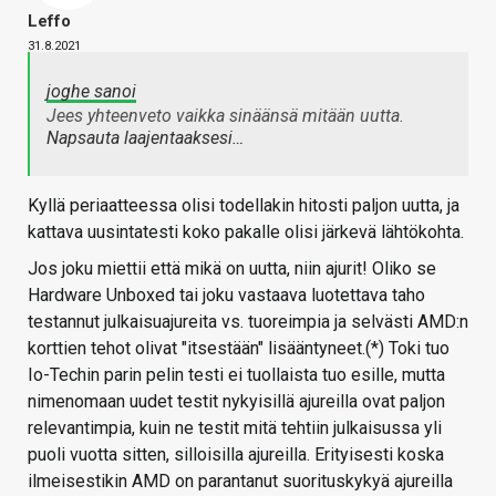
Leffo
31.8.2021
joghe sanoi
Jees yhteenveto vaikka sinäänsä mitään uutta.
Napsauta laajentaaksesi…
Kyllä periaatteessa olisi todellakin hitosti paljon uutta, ja
kattava uusintatesti koko pakalle olisi järkevä lähtökohta.
Jos joku miettii että mikä on uutta, niin ajurit! Oliko se
Hardware Unboxed tai joku vastaava luotettava taho
testannut julkaisuajureita vs. tuoreimpia ja selvästi AMD:n
korttien tehot olivat "itsestään" lisääntyneet.(*) Toki tuo
Io-Techin parin pelin testi ei tuollaista tuo esille, mutta
nimenomaan uudet testit nykyisillä ajureilla ovat paljon
relevantimpia, kuin ne testit mitä tehtiin julkaisussa yli
puoli vuotta sitten, silloisilla ajureilla. Erityisesti koska
ilmeisestikin AMD on parantanut suorituskykyä ajureilla