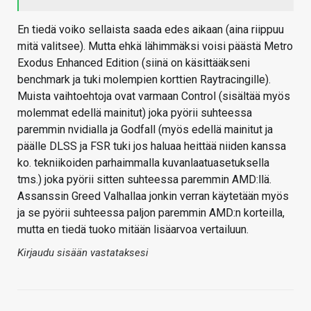
En tiedä voiko sellaista saada edes aikaan (aina riippuu
mitä valitsee). Mutta ehkä lähimmäksi voisi päästä Metro
Exodus Enhanced Edition (siinä on käsittääkseni
benchmark ja tuki molempien korttien Raytracingille).
Muista vaihtoehtoja ovat varmaan Control (sisältää myös
molemmat edellä mainitut) joka pyörii suhteessa
paremmin nvidialla ja Godfall (myös edellä mainitut ja
päälle DLSS ja FSR tuki jos haluaa heittää niiden kanssa
ko. tekniikoiden parhaimmalla kuvanlaatuasetuksella
tms.) joka pyörii sitten suhteessa paremmin AMD:llä.
Assanssin Greed Valhallaa jonkin verran käytetään myös
ja se pyörii suhteessa paljon paremmin AMD:n korteilla,
mutta en tiedä tuoko mitään lisäarvoa vertailuun.
Kirjaudu sisään vastataksesi