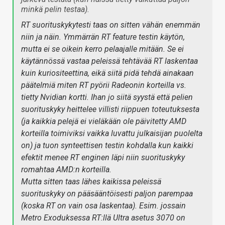
minkä pelin testaa).
RT suorituskykytesti taas on sitten vähän enemmän
niin ja näin. Ymmärrän RT feature testin käytön,
mutta ei se oikein kerro pelaajalle mitään. Se ei
käytännössä vastaa peleissä tehtävää RT laskentaa
kuin kuriositeettina, eikä siitä pidä tehdä ainakaan
päätelmiä miten RT pyörii Radeonin korteilla vs.
tietty Nvidian kortti. Ihan jo siitä syystä että pelien
suorituskyky heittelee villisti riippuen toteutuksesta
(ja kaikkia pelejä ei vieläkään ole päivitetty AMD
korteilla toimiviksi vaikka luvattu julkaisijan puolelta
on) ja tuon synteettisen testin kohdalla kun kaikki
efektit menee RT enginen läpi niin suorituskyky
romahtaa AMD:n korteilla.
Mutta sitten taas lähes kaikissa peleissä
suorituskyky on pääsääntöisesti paljon parempaa
(koska RT on vain osa laskentaa). Esim. jossain
Metro Exoduksessa RT:llä Ultra asetus 3070 on