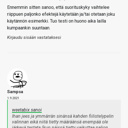
Ennemmin sitten sanoo, että suorituskyky vaihtelee
riippuen paljonko efektejä käytetään ja/tai otetaan joku
käytännön esimerkki. Tuo testi on huono aika lailla
kumpaankin suuntaan.
Kirjaudu sisään vastataksesi
Sampsa
1.9.2021
weetabix sanoi
Ihan jees ja ymmärrän sinänsä kahden fiilistelypelin
valinnan eikä niitä tietty määräänsä enempää ole
järkevä testata (kun näissä tietty vaikuttaa paljon