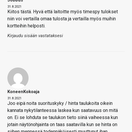
31.8.2021
Kiitos tästä. Hyvä että laitoitte myös timespy tulokset
niin voi vertailla omaa tulosta ja vertailla myös muihin
kortteihin helposti.
Kirjaudu sisään vastataksesi
KoneenKokoaja
31.8.2021
Joo eipä noita suorituskyky / hinta taulukoita oikein
kannata nykytilanteessa laskea kun saatavuus on mitä
on. Ei se lohduta se taulukon tieto siinä vaiheessa kun
jotain näytönohjainta on taas saatavilla kun se hinta on
siihen mennessä todennäköisesti muuttunut ihan