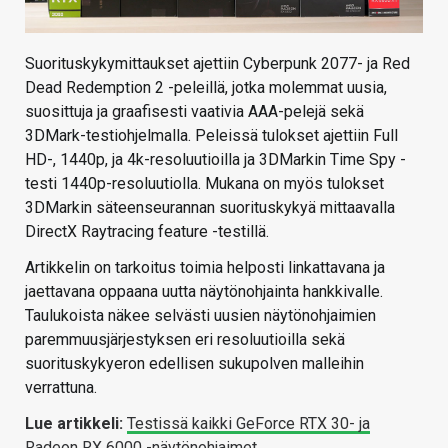
Suorituskykymittaukset ajettiin Cyberpunk 2077- ja Red
Dead Redemption 2 -peleillä, jotka molemmat uusia,
suosittuja ja graafisesti vaativia AAA-pelejä sekä
3DMark-testiohjelmalla. Peleissä tulokset ajettiin Full
HD-, 1440p, ja 4k-resoluutioilla ja 3DMarkin Time Spy -
testi 1440p-resoluutiolla. Mukana on myös tulokset
3DMarkin säteenseurannan suorituskykyä mittaavalla
DirectX Raytracing feature -testillä.
Artikkelin on tarkoitus toimia helposti linkattavana ja
jaettavana oppaana uutta näytönohjainta hankkivalle.
Taulukoista näkee selvästi uusien näytönohjaimien
paremmuusjärjestyksen eri resoluutioilla sekä
suorituskykyeron edellisen sukupolven malleihin
verrattuna.
Lue artikkeli:
Testissä kaikki GeForce RTX 30- ja
Radeon RX 6000 -näytönohjaimet