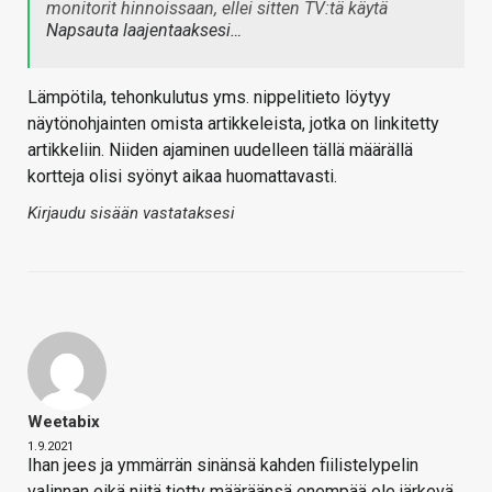
monitorit hinnoissaan, ellei sitten TV:tä käytä
Napsauta laajentaaksesi…
Lämpötila, tehonkulutus yms. nippelitieto löytyy
näytönohjainten omista artikkeleista, jotka on linkitetty
artikkeliin. Niiden ajaminen uudelleen tällä määrällä
kortteja olisi syönyt aikaa huomattavasti.
Kirjaudu sisään vastataksesi
Weetabix
1.9.2021
Ihan jees ja ymmärrän sinänsä kahden fiilistelypelin
valinnan eikä niitä tietty määräänsä enempää ole järkevä