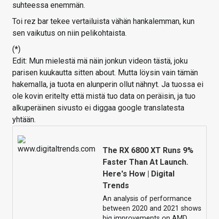
suhteessa enemmän.
Toi rez bar tekee vertailuista vähän hankalemman, kun
sen vaikutus on niin pelikohtaista.
(*)
Edit: Mun mielestä mä näin jonkun videon tästä, joku
parisen kuukautta sitten about. Mutta löysin vain tämän
hakemalla, ja tuota en alunperin ollut nähnyt. Ja tuossa ei
ole kovin eritelty että mistä tuo data on peräisin, ja tuo
alkuperäinen sivusto ei diggaa google translatesta
yhtään.
The RX 6800 XT Runs 9%
Faster Than At Launch.
Here's How | Digital
Trends
An analysis of performance
between 2020 and 2021 shows
big improvements on AMD