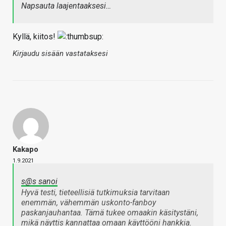
Napsauta laajentaaksesi…
Kyllä, kiitos!
Kirjaudu sisään vastataksesi
Kakapo
1.9.2021
s@s sanoi
Hyvä testi, tieteellisiä tutkimuksia tarvitaan
enemmän, vähemmän uskonto-fanboy
paskanjauhantaa. Tämä tukee omaakin käsitystäni,
mikä näyttis kannattaa omaan käyttööni hankkia.