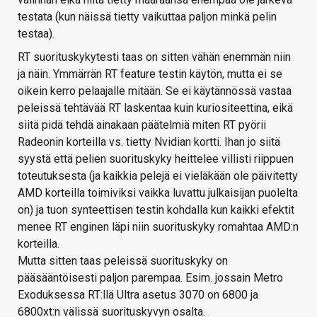
testata (kun näissä tietty vaikuttaa paljon minkä pelin
testaa).
RT suorituskykytesti taas on sitten vähän enemmän niin
ja näin. Ymmärrän RT feature testin käytön, mutta ei se
oikein kerro pelaajalle mitään. Se ei käytännössä vastaa
peleissä tehtävää RT laskentaa kuin kuriositeettina, eikä
siitä pidä tehdä ainakaan päätelmiä miten RT pyörii
Radeonin korteilla vs. tietty Nvidian kortti. Ihan jo siitä
syystä että pelien suorituskyky heittelee villisti riippuen
toteutuksesta (ja kaikkia pelejä ei vieläkään ole päivitetty
AMD korteilla toimiviksi vaikka luvattu julkaisijan puolelta
on) ja tuon synteettisen testin kohdalla kun kaikki efektit
menee RT enginen läpi niin suorituskyky romahtaa AMD:n
korteilla.
Mutta sitten taas peleissä suorituskyky on
pääsääntöisesti paljon parempaa. Esim. jossain Metro
Exoduksessa RT:llä Ultra asetus 3070 on 6800 ja
6800xt:n välissä suorituskyvyn osalta.