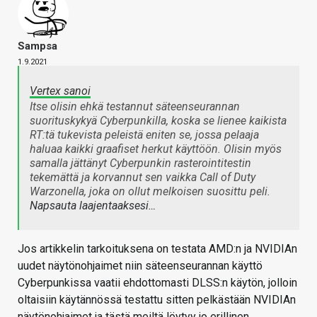
Sampsa
1.9.2021
Vertex sanoi
Itse olisin ehkä testannut säteenseurannan
suorituskykyä Cyberpunkilla, koska se lienee kaikista
RT:tä tukevista peleistä eniten se, jossa pelaaja
haluaa kaikki graafiset herkut käyttöön. Olisin myös
samalla jättänyt Cyberpunkin rasterointitestin
tekemättä ja korvannut sen vaikka Call of Duty
Warzonella, joka on ollut melkoisen suosittu peli.
Napsauta laajentaaksesi…
Jos artikkelin tarkoituksena on testata AMD:n ja NVIDIAn
uudet näytönohjaimet niin säteenseurannan käyttö
Cyberpunkissa vaatii ehdottomasti DLSS:n käytön, jolloin
oltaisiin käytännössä testattu sitten pelkästään NVIDIAn
näytönohjaimet ja tästä meiltä löytyy jo erillinen