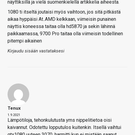
näyttiksillä ja vielä suomenkielellä artikkelia aiheesta.
1080 ti itseltä joutaisi myös vaihtoon, jos sitä pitkästä
aikaa hyppäisi At..AMD kelkkaan, viimeisin punainen
näyttis koneessa taitaa olla hd5870 ja sekin lähinnä
paikkaamassa, 9700 Pro taitaa olla viimeisin todellinen
pitempi aikainen
Kirjaudu sisään vastataksesi
Tenux
1.9.2021
Lämpötiloja, tehonkulutusta yms nippelitietoa oisi
kaivannut. Odotettu lopputulos kuitenkin. Itsellä vaihtui
gtx1080 uuteen 3070, harmitti kun ei mistään saanut