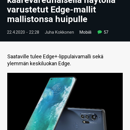
ARTIKKELIT
varustetut Edge-mallit
mallistonsa huipulle
VIDEOT
TECHBBS
22.4.2020 - 22:28
Juha Kokkonen
Mobiili
57
TIETOA
HINTA.FI
Saataville tulee Edge+-lippulaivamalli sekä
ylemmän keskiluokan Edge.
KAUPPA
VAIHDA TEEMA
HAKU