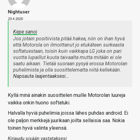
Nightuser
23.4.2020
Kepe sanoi
Jos jotain positiivista pitää hakea, niin on ihan hyvä
että Motorola on ilmoittanut jo etukäteen surkeasta
softatuestaan, toisin kuin vaikkapa LG joka on pari
vuotta lupaillut kuuta taivaalta mutta mitään ei ole
saatu aikaan. Tietää suoraan pysyä erossa Motorolan
puhelimista ja olla suosittelematta niitä kellekään.
Napsauta laajentaaksesi…
Kyllä minä ainakin suosittelen muille Motorolan luureja
vaikka onkin huono softatuki.
Halvalla hyviä puhelimia joissa lähes puhdas android. Ei
ole paljon merkkejä juurikaan joilta sellaisia saa. Nokia
toinen hyvä valinta yleensä.
Kirjaudu sisään vastataksesi