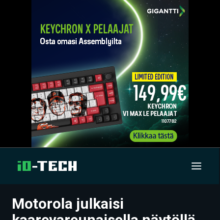
Motorola julkaisi
UUTISET
kaarevareunaisella näytöllä