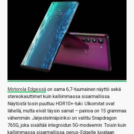
Motorola Edgessä
on sama 6,7-tuumainen näyttö sekä
stereokaiuttimet kuin kalliimmassa sisarmallissa.
Näytöstä tosin puuttuu HDR10+-tuki. Ulkomitat ovat
lähellä, mutta eivät täysin samat – painoa on 15 grammaa
vähemmän. Järjestelmäpiiriksi on valittu Snapdragon
765G, joka sisältää integroidun 5G-modeemin. Toisin kuin
kalliimmassa sisarmallissa, perus-Edgelle luvataan