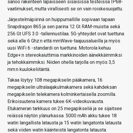
sanoo rakenteen läpäisseen sisäisissä testeissä IP68-
vaatimukset, mutta virallisesti se on vain roiskesuojattu.
Järjestelmäpiirinä on huippumallille sopivaan tapaan
Snapdragon 865 ja sen parina 12 Gt RAM-muistia sekä
256 Gt UFS 3.0 -tallennustilaa. 5G-yhteydet ovat tuettuna
sekä alle 6 Ghz:n että mmWave-taajuusalueilla ja myös
uusi WiFi 6 -standardi on tuettuna. Motorola kehuu
Edge+:n stereokaiuttimia markkinoiden äänekkäimmiksi
ja tehokkaimmiksi. Niiden ohella tarjolla on myös 3,5
mm:n kuulokeliitäntä.
Takaa löytyy 108 megapikselin pääkamera, 16
megapikselin ultralaajakulmakamera sekä kahdeksan
megapikselin telekamera kolminkertaisella zoomilla.
Erikoisuutena kamera tukee 6K-videokuvausta.
Etukameran tarkkuus on 25 megapikseliä ja se sijaitsee
reiässä näytön ylänurkassa. 5000 mAh akku tukee 18
watin langallista latausta ja 15 watin langatonta latausta
sekä viiden watin käänteistä langatonta latausta.