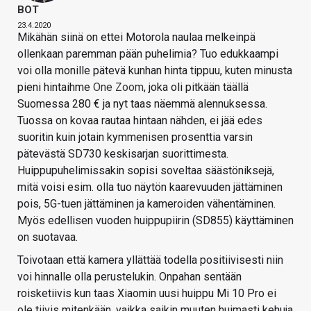
BOT
23.4.2020
Mikähän siinä on ettei Motorola naulaa melkeinpä
ollenkaan paremman pään puhelimia? Tuo edukkaampi
voi olla monille pätevä kunhan hinta tippuu, kuten minusta
pieni hintaihme
One Zoom
, joka oli pitkään täällä
Suomessa 280 € ja nyt taas näemmä alennuksessa.
Tuossa on kovaa rautaa hintaan nähden, ei jää edes
suoritin kuin jotain kymmenisen prosenttia varsin
pätevästä SD730 keskisarjan suorittimesta.
Huippupuhelimissakin sopisi soveltaa säästöniksejä,
mitä voisi esim. olla tuo näytön kaarevuuden jättäminen
pois, 5G-tuen jättäminen ja kameroiden vähentäminen.
Myös edellisen vuoden huippupiirin (SD855) käyttäminen
on suotavaa.
Toivotaan että kamera yllättää todella positiivisesti niin
voi hinnalle olla perustelukin. Onpahan sentään
roisketiivis kun taas Xiaomin uusi huippu Mi 10 Pro ei
ole tiivis mitenkään, vaikka saikin muuten huimasti kehuja