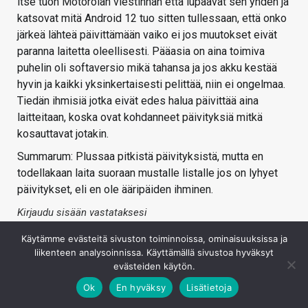
itse tuon Motorolan viestinnän että lupaavat sen yhden ja
katsovat mitä Android 12 tuo sitten tullessaan, että onko
järkeä lähteä päivittämään vaiko ei jos muutokset eivät
paranna laitetta oleellisesti. Pääasia on aina toimiva
puhelin oli softaversio mikä tahansa ja jos akku kestää
hyvin ja kaikki yksinkertaisesti pelittää, niin ei ongelmaa.
Tiedän ihmisiä jotka eivät edes halua päivittää aina
laitteitaan, koska ovat kohdanneet päivityksiä mitkä
kosauttavat jotakin.
Summarum: Plussaa pitkistä päivityksistä, mutta en
todellakaan laita suoraan mustalle listalle jos on lyhyet
päivitykset, eli en ole ääripäiden ihminen.
Kirjaudu sisään vastataksesi
Käytämme evästeitä sivuston toiminnoissa, ominaisuuksissa ja
liikenteen analysoinnissa. Käyttämällä sivustoa hyväksyt
evästeiden käytön.
Ok
En hyväksy
Lisätietoja