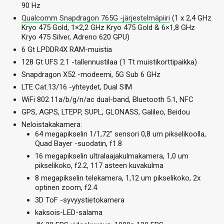
90 Hz
Qualcomm Snapdragon 765G -järjestelmäpiiri
(1 x 2,4 GHz
Kryo 475 Gold, 1×2,2 GHz Kryo 475 Gold & 6×1,8 GHz
Kryo 475 Silver, Adreno 620 GPU)
6 Gt LPDDR4X RAM-muistia
128 Gt UFS 2.1 -tallennustilaa (1 Tt muistikorttipaikka)
Snapdragon X52 -modeemi, 5G Sub 6 GHz
LTE Cat.13/16 -yhteydet, Dual SIM
WiFi 802.11a/b/g/n/ac dual-band, Bluetooth 5.1, NFC
GPS, AGPS, LTEPP, SUPL, GLONASS, Galileo, Beidou
Neloistakakamera:
64 megapikselin 1/1,72″ sensori 0,8 um pikselikoolla,
Quad Bayer -suodatin, f1.8
16 megapikselin ultralaajakulmakamera, 1,0 um
pikselikoko, f2.2, 117 asteen kuvakulma
8 megapikselin telekamera, 1,12 um pikselikoko, 2x
optinen zoom, f2.4
3D ToF -syvyystietokamera
kaksois-LED-salama