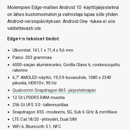
Molempien Edge-mallien Android 10 -käyttöjärjestelmä
on lähes kustomoimaton ja valmistaja lupaa sille yhden
Android-versiopäivityksen. Android One -tukea ei siis
valitettavasti ole.
Edge+:n tekniset tiedot:
Ulkomitat: 161,1 x 71,4 x 9,6 mm
Paino: 203 grammaa
6000-sarjan alumiinirunko, Gorilla Glass 6, roiskesuojattu
rakenne
6,7″ AMOLED-näyttö, 19,5:9-kuvasuhde, 1080 x 2340
pikseliä, HDR10+, 90 Hz
Qualcomm Snapdragon 865 -järjestelmäpiiri
12 Gt LPDDR5 RAM-muistia
256 Gt UFS 3.0 -tallennustilaa
Snapdragon X55 -modeemi, 5G, Sub 6 GHz & mmWave
LTE Cat.18/20 -yhteydet, Dual SIM
WiFi 6, Bluetooth 5.1, NFC