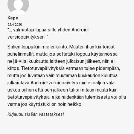
Kepe
22.4.2020
"… valmistaja lupaa sille yhden Android-
versiopäivityksen. "
Siihen loppuikin mielenkiinto. Muuten ihan kiintoisat
puhelinmallit, mutta jos softatuki loppuu käytännössä
neljä-viisi kuukautta laitteen julkaisun jälkeen, niin ei
kiitos. Tietoturvapäivityksiä varmaan tulee pidempään,
mutta jos luvataan vain muutaman kuukauden kuluttua
julkaistava Android-versiopäivitys niin ei paljon vala
uskoa siihen että sen jälkeen tulisi mitään muuta kuin
tietoturvapäivityksiä, eikä niidenkään tulemisesta voi olla
varma jos käyttistuki on noin heikko.
Kirjaudu sisään vastataksesi