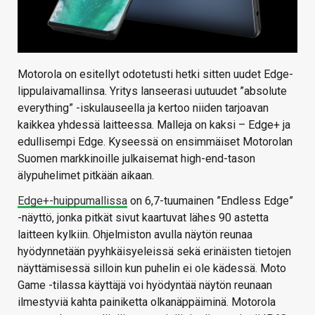
Motorola on esitellyt odotetusti hetki sitten uudet Edge-
lippulaivamallinsa. Yritys lanseerasi uutuudet ”absolute
everything” -iskulauseella ja kertoo niiden tarjoavan
kaikkea yhdessä laitteessa. Malleja on kaksi – Edge+ ja
edullisempi Edge. Kyseessä on ensimmäiset Motorolan
Suomen markkinoille julkaisemat high-end-tason
älypuhelimet pitkään aikaan.
Edge+-huippumallissa
on 6,7-tuumainen ”Endless Edge”
-näyttö, jonka pitkät sivut kaartuvat lähes 90 astetta
laitteen kylkiin. Ohjelmiston avulla näytön reunaa
hyödynnetään pyyhkäisyeleissä sekä erinäisten tietojen
näyttämisessä silloin kun puhelin ei ole kädessä. Moto
Game -tilassa käyttäjä voi hyödyntää näytön reunaan
ilmestyviä kahta painiketta olkanäppäiminä. Motorola