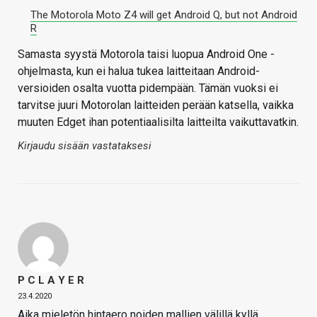
The Motorola Moto Z4 will get Android Q, but not Android
R
Samasta syystä Motorola taisi luopua Android One -
ohjelmasta, kun ei halua tukea laitteitaan Android-
versioiden osalta vuotta pidempään. Tämän vuoksi ei
tarvitse juuri Motorolan laitteiden perään katsella, vaikka
muuten Edget ihan potentiaalisilta laitteilta vaikuttavatkin.
Kirjaudu sisään vastataksesi
P C L A Y E R
23.4.2020
Aika mieletön hintaero noiden mallien välillä kyllä…