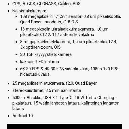
GPS, A-GPS, GLONASS, Galileo, BDS
Neloistakakamera:
108 megapikselin 1/1,33″ sensori 0,8 um pikselikoolla,
Quad Bayer -suodatin, f1.8 OIS
16 megapikselin ultralaajakulmakamera, 1,0 um
pikselikoko, f2.2, 117 asteen kuvakulma
8 megapikselin telekamera, 1,0 um pikselikoko, f2.4,
3x optinen zoom, OIS
3D ToF -syvyystietokamera
kaksois-LED-salama
6K 30 FPS & 4K 30 FPS videokuvaus, 1080p 120 FPS
hidastuskuvaus
25 megapikselin etukamera, f2.0, Quad Bayer
stereokaiuttimet, 3,5 mm ääniliitäntä
5000 mAh akku, USB 3.1 Type-C, 18 W Turbo Charging -
pikalataus, 15 watin langaton lataus, käänteinen langaton
lataus
Android 10