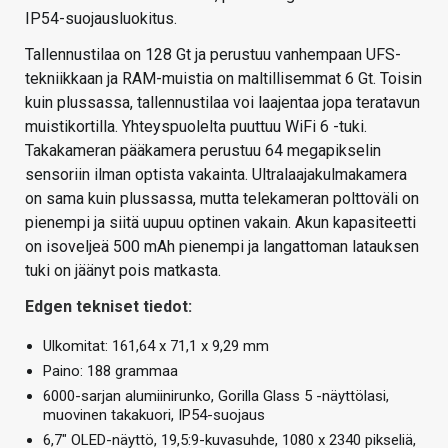
IP54-suojausluokitus.
Tallennustilaa on 128 Gt ja perustuu vanhempaan UFS-
tekniikkaan ja RAM-muistia on maltillisemmat 6 Gt. Toisin
kuin plussassa, tallennustilaa voi laajentaa jopa teratavun
muistikortilla. Yhteyspuolelta puuttuu WiFi 6 -tuki.
Takakameran pääkamera perustuu 64 megapikselin
sensoriin ilman optista vakainta. Ultralaajakulmakamera
on sama kuin plussassa, mutta telekameran polttoväli on
pienempi ja siitä uupuu optinen vakain. Akun kapasiteetti
on isoveljeä 500 mAh pienempi ja langattoman latauksen
tuki on jäänyt pois matkasta.
Edgen tekniset tiedot:
Ulkomitat: 161,64 x 71,1 x 9,29 mm
Paino: 188 grammaa
6000-sarjan alumiinirunko, Gorilla Glass 5 -näyttölasi,
muovinen takakuori, IP54-suojaus
6,7″ OLED-näyttö, 19,5:9-kuvasuhde, 1080 x 2340 pikseliä,