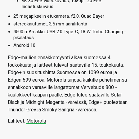
4K 30 FPS videokuvaus, 1080p 120 FPS
hidastuskuvaus
25 megapikselin etukamera, f2.0, Quad Bayer
stereokaiuttimet, 3,5 mm ääniliitäntä
4500 mAh akku, USB 2.0 Type-C, 18 W Turbo Charging -
pikalataus
Android 10
Edge-mallien ennakkomyynti alkaa suomessa 4.
toukokuuta ja laitteet tulevat saataville 15. toukokuuta.
Edge+:n suositushinta Suomessa on 1099 euroa ja
Edgen 599 euroa.
Motorola tarjoaa kaikille puhelimensa
ennakkoon varaaville langattomat Vervebuds 800 -
kuulokkeet kaupan päälle. Edge tulee saataville Solar
Black ja Midnight Magenta -väreissä, Edge+ puolestaan
Thunder Grey ja Smoky Sangria -väreissä.
Lähteet:
Motorola