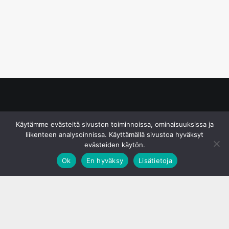
© S&J Media Oy
Käytämme evästeitä sivuston toiminnoissa, ominaisuuksissa ja
liikenteen analysoinnissa. Käyttämällä sivustoa hyväksyt
evästeiden käytön.
Ok
En hyväksy
Lisätietoja
;