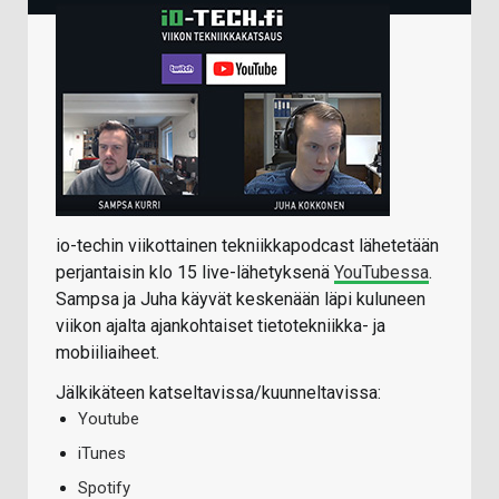
io-techin viikottainen tekniikkapodcast lähetetään
perjantaisin klo 15 live-lähetyksenä
YouTubessa
.
Sampsa ja Juha käyvät keskenään läpi kuluneen
viikon ajalta ajankohtaiset tietotekniikka- ja
mobiiliaiheet.
Jälkikäteen katseltavissa/kuunneltavissa:
Youtube
iTunes
Spotify