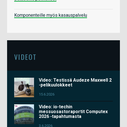
Komponenteille myös kasauspalvelu
VIDEOT
Video: Testissä Audeze Maxwell 2
-pelikuulokkeet
15.6.2026
Video: io-techin
messuosastoraportit Computex
2026 -tapahtumasta
3.6.2026