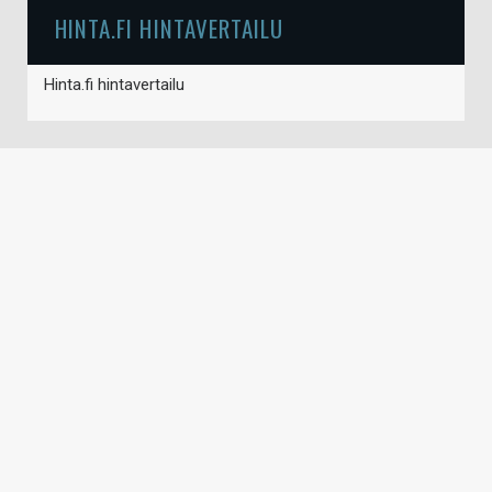
HINTA.FI HINTAVERTAILU
Hinta.fi hintavertailu