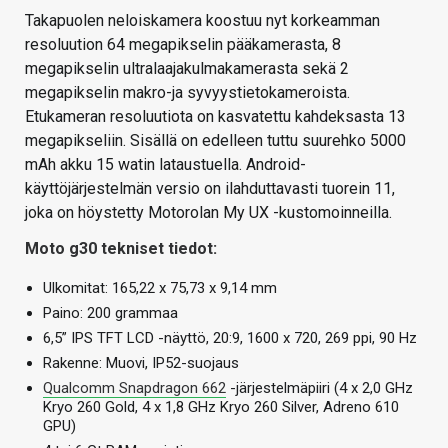
Takapuolen neloiskamera koostuu nyt korkeamman
resoluution 64 megapikselin pääkamerasta, 8
megapikselin ultralaajakulmakamerasta sekä 2
megapikselin makro-ja syvyystietokameroista.
Etukameran resoluutiota on kasvatettu kahdeksasta 13
megapikseliin. Sisällä on edelleen tuttu suurehko 5000
mAh akku 15 watin lataustuella. Android-
käyttöjärjestelmän versio on ilahduttavasti tuorein 11,
joka on höystetty Motorolan My UX -kustomoinneilla.
Moto g30 tekniset tiedot:
Ulkomitat: 165,22 x 75,73 x 9,14 mm
Paino: 200 grammaa
6,5” IPS TFT LCD -näyttö, 20:9, 1600 x 720, 269 ppi, 90 Hz
Rakenne: Muovi, IP52-suojaus
Qualcomm Snapdragon 662
-järjestelmäpiiri (4 x 2,0 GHz
Kryo 260 Gold, 4 x 1,8 GHz Kryo 260 Silver, Adreno 610
GPU)