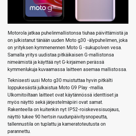
Motorola jatkaa puhelinmallistonsa tiuhaa päivittämistä ja
on julkistanut tänään uuden Moto g30 -älypuhelimen, joka
on yrityksen kymmenennen Moto G -sukupolven vesa.
Samalla yritys uudistaa pitkäikaisen G-mallistonsa
nimeämistä ja käyttää nyt G-kirjaimen perässä
kymmenlukuja kuvaamassa laitteen asemaa mallistossa.
Teknisesti uusi Moto g30 muistuttaa hyvin pitkälti
loppukesästä julkaistua Moto G9 Play -mallia.
Ulkomitoiltaan laitteet ovat käytännössä identtiset ja
myös näyttö sekä järjestelmäpiiri ovat samat.
Rakenteella on kuitenkin nyt IP52-roiskevesisuojaus,
näyttö tukee 90 hertsin ruudunpäivitysnopeutta,
tallennustila on tuplattu ja kameratoteutusta on
parannettu.