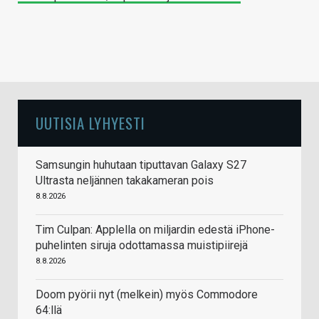
UUTISIA LYHYESTI
Samsungin huhutaan tiputtavan Galaxy S27
Ultrasta neljännen takakameran pois
8.8.2026
Tim Culpan: Applella on miljardin edestä iPhone-
puhelinten siruja odottamassa muistipiirejä
8.8.2026
Doom pyörii nyt (melkein) myös Commodore
64:llä