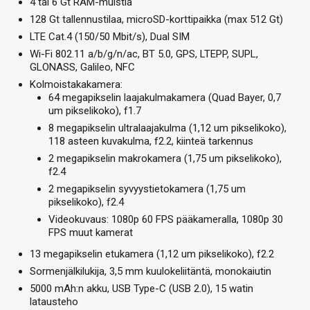
4 tai 6 Gt RAM-muistia
128 Gt tallennustilaa, microSD-korttipaikka (max 512 Gt)
LTE Cat.4 (150/50 Mbit/s), Dual SIM
Wi-Fi 802.11 a/b/g/n/ac, BT 5.0, GPS, LTEPP, SUPL,
GLONASS, Galileo, NFC
Kolmoistakakamera:
64 megapikselin laajakulmakamera (Quad Bayer, 0,7
um pikselikoko), f1.7
8 megapikselin ultralaajakulma (1,12 um pikselikoko),
118 asteen kuvakulma, f2.2, kiinteä tarkennus
2 megapikselin makrokamera (1,75 um pikselikoko),
f2.4
2 megapikselin syvyystietokamera (1,75 um
pikselikoko), f2.4
Videokuvaus: 1080p 60 FPS pääkameralla, 1080p 30
FPS muut kamerat
13 megapikselin etukamera (1,12 um pikselikoko), f2.2
Sormenjälkilukija, 3,5 mm kuulokeliitäntä, monokaiutin
5000 mAh:n akku, USB Type-C (USB 2.0), 15 watin
latausteho