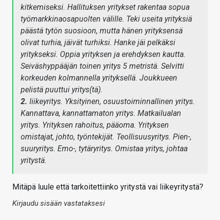
kitkemiseksi. Hallituksen
yritykset
rakentaa
sopua
työmarkkinaosapuolten
välille. Teki
useita
yrityksiä
päästä
tytön
suosioon, mutta
hänen
yrityksensä
olivat
turhia, jäivät
turhiksi. Hanke
jäi
pelkäksi
yritykseksi. Oppia
yrityksen
ja
erehdyksen
kautta.
Seiväshyppääjän
toinen
yritys 5 metristä. Selvitti
korkeuden
kolmannella
yrityksellä. Joukkueen
pelistä
puuttui
yritys
(
tä
)
.
2.
liikeyritys.
Yksityinen, osuustoiminnallinen
yritys.
Kannattava, kannattamaton
yritys. Matkailualan
yritys. Yrityksen
rahoitus, pääoma. Yrityksen
omistajat, johto, työntekijät. Teollisuusyritys. Pien-,
suuryritys. Emo-, tytäryritys. Omistaa
yritys, johtaa
yritystä.
Mitäpä luule että tarkoitettiinko yritystä vai liikeyritystä?
Kirjaudu sisään vastataksesi