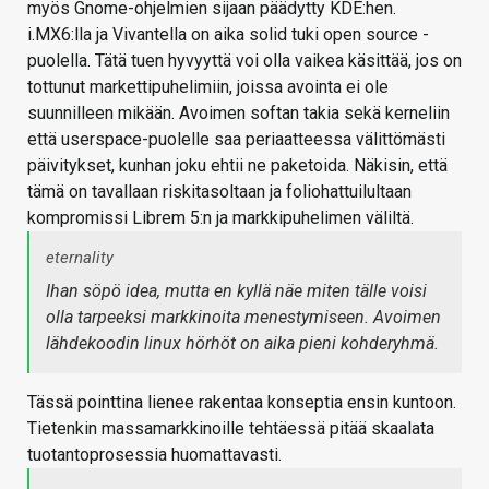
myös Gnome-ohjelmien sijaan päädytty KDE:hen.
i.MX6:lla ja Vivantella on aika solid tuki open source -
puolella. Tätä tuen hyvyyttä voi olla vaikea käsittää, jos on
tottunut markettipuhelimiin, joissa avointa ei ole
suunnilleen mikään. Avoimen softan takia sekä kerneliin
että userspace-puolelle saa periaatteessa välittömästi
päivitykset, kunhan joku ehtii ne paketoida. Näkisin, että
tämä on tavallaan riskitasoltaan ja foliohattuilultaan
kompromissi Librem 5:n ja markkipuhelimen väliltä.
eternality
Ihan söpö idea, mutta en kyllä näe miten tälle voisi
olla tarpeeksi markkinoita menestymiseen. Avoimen
lähdekoodin linux hörhöt on aika pieni kohderyhmä.
Tässä pointtina lienee rakentaa konseptia ensin kuntoon.
Tietenkin massamarkkinoille tehtäessä pitää skaalata
tuotantoprosessia huomattavasti.