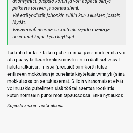
anonyymisti prepaid kortin ja voit nopasti siirtyä
paikasta toiseen ja soittaa sieltä.
Vai että yhdistät johonkin wifiin kun sellaisen jostain
löydät.
Vapaita wifi asemia on kuitenki rajattu määrä ja
useimmat kirjaa kyllä käyttäjät.
Tarkoitin tuota, että kun puhelimissa gsm-modeemilla voi
olla pääsy laitteen keskusmuistiin, niin rikolliset voivat
haluta ratkaisun, missä (prepaid) sim-kortti tulee
erilliseen mokkulaan ja puhelinta käytetään wifin yli (siinä
mokkulassa on se tukiasema). Silloin viranomaiset eivät
voi nuuskia puhelimen sisältöä tai asentaa rootkittia
kuten normaalin puhelimen tapauksessa. Ehkä nyt aukesi.
Kirjaudu sisään vastataksesi