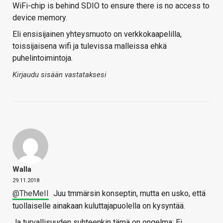
WiFi-chip is behind SDIO to ensure there is no access to
device memory.
Eli ensisijainen yhteysmuoto on verkkokaapelilla,
toissijaisena wifi ja tulevissa malleissa ehkä
puhelintoimintoja.
Kirjaudu sisään vastataksesi
Walla
29.11.2018
@TheMeII
Juu tmmärsin konseptin, mutta en usko, että
tuollaiselle ainakaan kuluttajapuolella on kysyntää.
Ja turvallisuuden suhteenkin tämä on ongelma: Ei