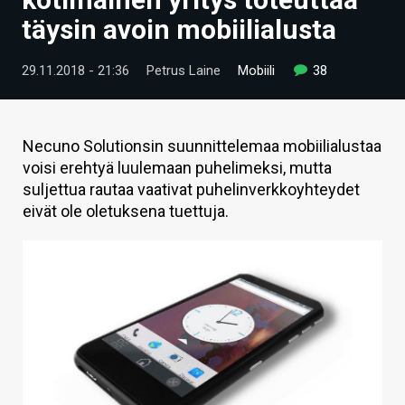
ARTIKKELIT
täysin avoin mobiilialusta
VIDEOT
29.11.2018 - 21:36
Petrus Laine
Mobiili
38
TECHBBS
TIETOA
Necuno Solutionsin suunnittelemaa mobiilialustaa
voisi erehtyä luulemaan puhelimeksi, mutta
HINTA.FI
suljettua rautaa vaativat puhelinverkkoyhteydet
eivät ole oletuksena tuettuja.
KAUPPA
VAIHDA TEEMA
HAKU