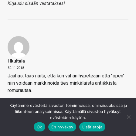
Kirjaudu sisään vastataksesi
Hkultala
30.11.2018
Jaahas, taas näitä, että kun vähän hypeteään että "open"
niin voidaan markkinoida ties minkälaista antiikkista
romurautaa.
Tuo SoC-piiri on vuodelta 2011, ja sen prosessoriytimet
Käytämme evästeitä sivuston toiminnoissa, ominaisuuksissa ja
on 11 vuotta vanhoja cortex-A9jä, ja pyörivät hurjalla 1.2
liikenteen analysoinnissa. Käyttämällä sivustoa hyväksyt
GHz kellotaajuudella. Ovat tosin OoOE-ytimiä eli eivät
evästeiden käytön.
joka suhteessa aivan mopoja, ovat mm. nopeampia kuin
Ok
En hyväksy
Lisätietoja
Jolla C:n todella low-end-piiri jossa cortex A7ja.