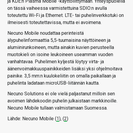
ja KDE:n Plasma Mobile -käyttöliittymään. Yhteyspuolella
on tässä vaiheessa varmistettuina SDIO:n avulla
toteutettu Wi-Fi ja Ethernet. LTE- tai puhelinverkkotuki on
ilmeisesti toteutettavissa, mutta ei avoimena.
Necuno Mobile noudattaa perinteistä
älypuhelinformaattia 5,5-tuumaisina näyttöineen ja
alumiinirunkoineen, mutta ainakin kuvien perusteella
muotokieli on isoine leukoineen useamman vuoden
vanhahtavaa. Puhelimen kyljestä löytyy virta- ja
äänenvoimakkuuspainikkeiden lisäksi yksi ohjelmoitava
painike. 3,5 mm:n kuulokeliitin on omalla paikallaan ja
puhelinta ladataan microUSB-liitännän kautta.
Necuno Solutions ei ole vielä paljastanut milloin sen
avoimen lähdekoodin puhelin julkaistaan markkinoille.
Necuno Mobile tullaan valmistamaan Suomessa.
Lähde: Necuno Mobile (
1
), (
2
)