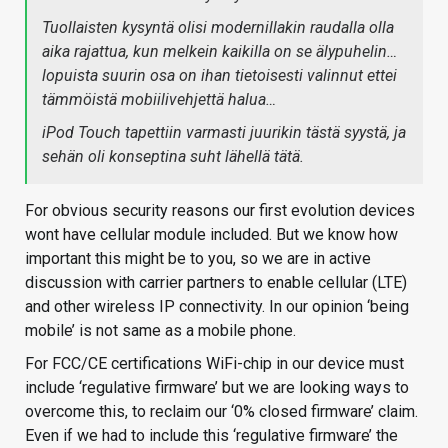
Tuollaisten kysyntä olisi modernillakin raudalla olla
aika rajattua, kun melkein kaikilla on se älypuhelin…
lopuista suurin osa on ihan tietoisesti valinnut ettei
tämmöistä mobiilivehjettä halua…
iPod Touch tapettiin varmasti juurikin tästä syystä, ja
sehän oli konseptina suht lähellä tätä.
For obvious security reasons our first evolution devices
wont have cellular module included. But we know how
important this might be to you, so we are in active
discussion with carrier partners to enable cellular (LTE)
and other wireless IP connectivity. In our opinion ‘being
mobile’ is not same as a mobile phone.
For FCC/CE certifications WiFi-chip in our device must
include ‘regulative firmware’ but we are looking ways to
overcome this, to reclaim our ‘0% closed firmware’ claim.
Even if we had to include this ‘regulative firmware’ the