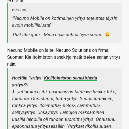
29.11.2018
Fortzon
"Necuno Mobile on kotimainen yritys toteuttaa täysin
avoin mobiilialusta"
That title gore… Minä osaa puhua hyvä suomi.
Necuno Mobile on laite. Necuno Solutions on firma.
Suomen Kielitoimiston sanakirja määrittelee sanan yritys
näin:
Haettiin "yritys"
Kielitoimiston sanakirjasta
yritys
39
1.
yrittäminen; jhk päämäärään tähtäävä hanke, teko,
toiminta.
Onnistunut, turha
yritys. Suurisuuntainen,
rohkea
yritys. Itsemurha-, petos-, sammutus-,
selitysyritys. Uhkayritys. Lainojen
maksaminen
uusilla
lainoilla
oli
tuhoon
tuomittu
yritys. Onnistua,
epäonnistua
yrityksessään. Yritykset
rikollisuuden