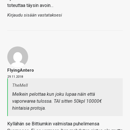
toteuttaa täysin avoin…
Kirjaudu sisään vastataksesi
FlyingAntero
29.11.2018
TheMeII
Melkein pelottaa kun joku lupaa näin että
vaporwarea tulossa. TAI sitten 50kpl 10000€
hintaisia protoja.
Kyllähän se Bittiumkin valmistaa puhelimensa