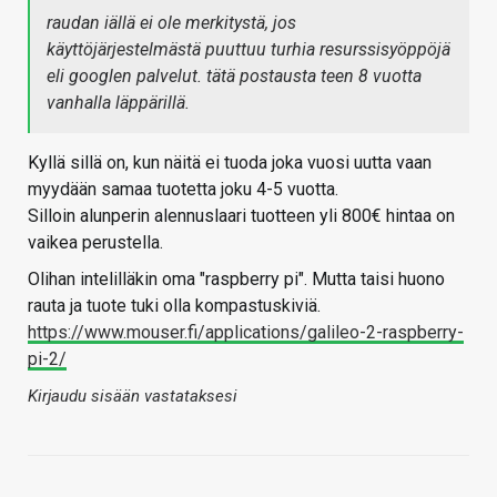
raudan iällä ei ole merkitystä, jos
käyttöjärjestelmästä puuttuu turhia resurssisyöppöjä
eli googlen palvelut. tätä postausta teen 8 vuotta
vanhalla läppärillä.
Kyllä sillä on, kun näitä ei tuoda joka vuosi uutta vaan
myydään samaa tuotetta joku 4-5 vuotta.
Silloin alunperin alennuslaari tuotteen yli 800€ hintaa on
vaikea perustella.
Olihan intelilläkin oma "raspberry pi". Mutta taisi huono
rauta ja tuote tuki olla kompastuskiviä.
https://www.mouser.fi/applications/galileo-2-raspberry-
pi-2/
Kirjaudu sisään vastataksesi