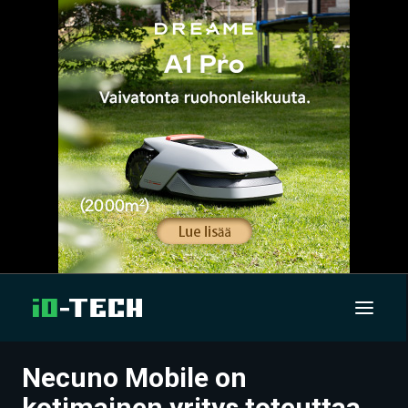
Necuno Mobile on
UUTISET
kotimainen yritys toteuttaa