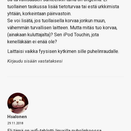
tuollainen taskussa lisää tietoturvaa tai estä urkkimista
yhtään, korkeintaan päinvastoin.
Se voi lisätä, jos tuollaisella korvaa jonkun muun,
vähemmän turvallisen laitteen. Mutta mitäs tuo korvaa,
(ainakaan kuluttajalta)? Sen iPod Touchin, jota
kenelläkään ei enää ole?
Laittaisi vaikka fyysisen kytkimen sille puhelinraudalle.
Kirjaudu sisään vastataksesi
Hsalonen
29.11.2018
Eli tämä on wifi-tabletti linuxilla puhelinkoossa.