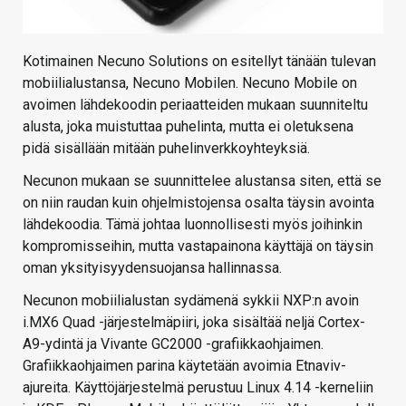
Kotimainen Necuno Solutions on esitellyt tänään tulevan
mobiilialustansa, Necuno Mobilen. Necuno Mobile on
avoimen lähdekoodin periaatteiden mukaan suunniteltu
alusta, joka muistuttaa puhelinta, mutta ei oletuksena
pidä sisällään mitään puhelinverkkoyhteyksiä.
Necunon mukaan se suunnittelee alustansa siten, että se
on niin raudan kuin ohjelmistojensa osalta täysin avointa
lähdekoodia. Tämä johtaa luonnollisesti myös joihinkin
kompromisseihin, mutta vastapainona käyttäjä on täysin
oman yksityisyydensuojansa hallinnassa.
Necunon mobiilialustan sydämenä sykkii NXP:n avoin
i.MX6 Quad -järjestelmäpiiri, joka sisältää neljä Cortex-
A9-ydintä ja Vivante GC2000 -grafiikkaohjaimen.
Grafiikkaohjaimen parina käytetään avoimia Etnaviv-
ajureita. Käyttöjärjestelmä perustuu Linux 4.14 -kerneliin