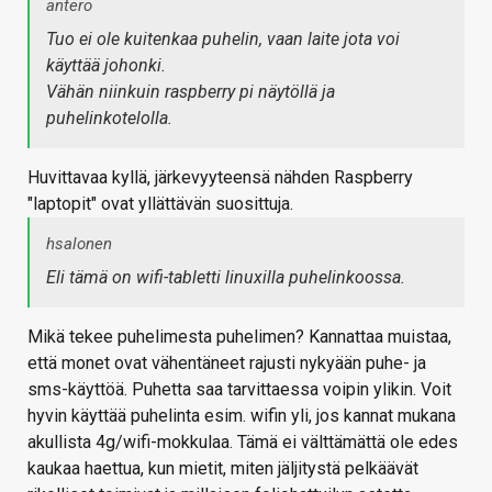
antero
Tuo ei ole kuitenkaa puhelin, vaan laite jota voi
käyttää johonki.
Vähän niinkuin raspberry pi näytöllä ja
puhelinkotelolla.
Huvittavaa kyllä, järkevyyteensä nähden Raspberry
"laptopit" ovat yllättävän suosittuja.
hsalonen
Eli tämä on wifi-tabletti linuxilla puhelinkoossa.
Mikä tekee puhelimesta puhelimen? Kannattaa muistaa,
että monet ovat vähentäneet rajusti nykyään puhe- ja
sms-käyttöä. Puhetta saa tarvittaessa voipin ylikin. Voit
hyvin käyttää puhelinta esim. wifin yli, jos kannat mukana
akullista 4g/wifi-mokkulaa. Tämä ei välttämättä ole edes
kaukaa haettua, kun mietit, miten jäljitystä pelkäävät