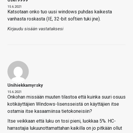
15.6.2021
Katsotaan onko tuo uusi windows puhdas kaikesta
vanhasta roskasta (IE, 32-bit softien tuki jne).
Kirjaudu sisään vastataksesi
Unihiekkamyrsky
15.6.2021
Onkohan missään muuten tilastoa että kuinka suuri osuus
kotikäyttäjien Windows-lisensseistä on käyttäjien itse
ostamia itse kasaamiinsa tietokoneisiin?
Itse veikkaan että luku on tosi pieni, luokkaa 5%. HC-
harrastajia lukuunottamattahan kaikilla on jo pitkään ollut