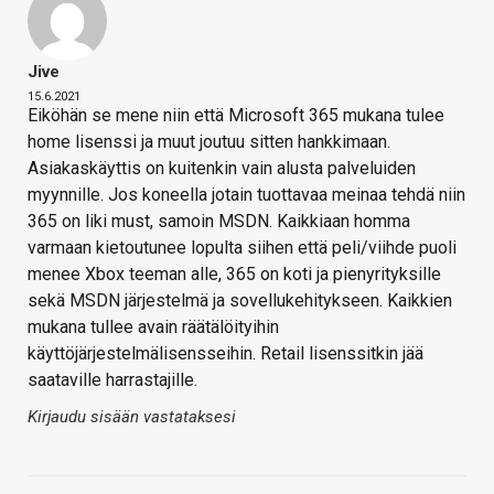
Jive
15.6.2021
Eiköhän se mene niin että Microsoft 365 mukana tulee
home lisenssi ja muut joutuu sitten hankkimaan.
Asiakaskäyttis on kuitenkin vain alusta palveluiden
myynnille. Jos koneella jotain tuottavaa meinaa tehdä niin
365 on liki must, samoin MSDN. Kaikkiaan homma
varmaan kietoutunee lopulta siihen että peli/viihde puoli
menee Xbox teeman alle, 365 on koti ja pienyrityksille
sekä MSDN järjestelmä ja sovellukehitykseen. Kaikkien
mukana tullee avain räätälöityihin
käyttöjärjestelmälisensseihin. Retail lisenssitkin jää
saataville harrastajille.
Kirjaudu sisään vastataksesi