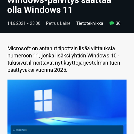
ARTIKKELIT
olla Windows 11
VIDEOT
14.6.2021 - 23:00
Petrus Laine
Tietotekniikka
36
TECHBBS
TIETOA
Microsoft on antanut tipottain lisää viittauksia
numeroon 11, jonka lisäksi yhtiön Windows 10 -
HINTA.FI
tukisivut ilmoittavat nyt käyttöjärjestelmän tuen
päättyväksi vuonna 2025.
KAUPPA
VAIHDA TEEMA
HAKU