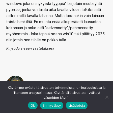
windows joka on nykyistä tyyppiä” tai jotain muuta yhtä
pyöreää, jonka voi tajuta aika tavalla vikaan tulkitsi sitä
sitten millä tavalla tahansa. Mutta tuossakin vain lainaan
toista henkilöä. En muista enää alkuperäistä lausuntoa
kokonaan ja onko sitä ”selvennetty”/pehmennetty
myöhemmin. Joka tapauksessa win10 tuki päättyy 2025,
niin jotain sen tilalle on pakko tulla.
Kirjaudu sisään vastataksesi
Käytämme evästeitä sivuston toiminnoissa, ominaisuuksissa ja
liikenteen analysoinnissa. Käyttämällä sivustoa hyväksyt
Escalibur
evästeiden käytön.
16.6.2021
Ok
En hyväksy
Lisätietoja
user9999 sanoi