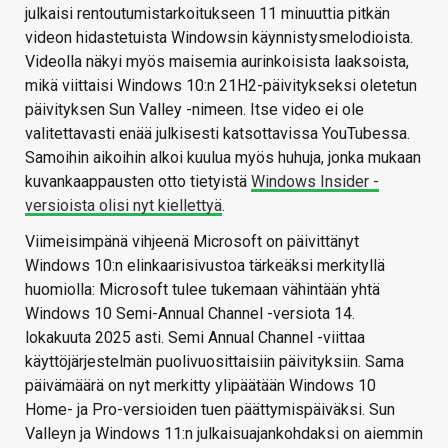
julkaisi rentoutumistarkoitukseen 11 minuuttia pitkän
videon hidastetuista Windowsin käynnistysmelodioista.
Videolla näkyi myös maisemia aurinkoisista laaksoista,
mikä viittaisi Windows 10:n 21H2-päivitykseksi oletetun
päivityksen Sun Valley -nimeen. Itse video ei ole
valitettavasti enää julkisesti katsottavissa YouTubessa.
Samoihin aikoihin alkoi kuulua myös huhuja, jonka mukaan
kuvankaappausten otto tietyistä
Windows Insider -
versioista olisi nyt kiellettyä
.
Viimeisimpänä vihjeenä Microsoft on päivittänyt
Windows 10:n elinkaarisivustoa tärkeäksi merkityllä
huomiolla: Microsoft tulee tukemaan vähintään yhtä
Windows 10 Semi-Annual Channel -versiota 14.
lokakuuta 2025 asti. Semi Annual Channel -viittaa
käyttöjärjestelmän puolivuosittaisiin päivityksiin. Sama
päivämäärä on nyt merkitty ylipäätään Windows 10
Home- ja Pro-versioiden tuen päättymispäiväksi. Sun
Valleyn ja Windows 11:n julkaisuajankohdaksi on aiemmin