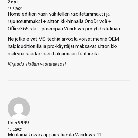
Zepi
15.6.2021
Home edition vaan vähitellen rajoitetummaksi ja
rajoitetummaksi + sitten kk-hinnalla OneDriveä +
Office365:stä + parempaa Windows pro yhdistelmää.
Ne jotka eivät MS-techiä arvosta voivat mennä OEM-
halpiseditionilla ja pro-käyttäjät maksavat sitten kk-
maksua saadakseen haluamiaan featureita.
Kirjaudu sisään vastataksesi
User9999
15.6.2021
Muutama kuvakaappaus tuosta Windows 11