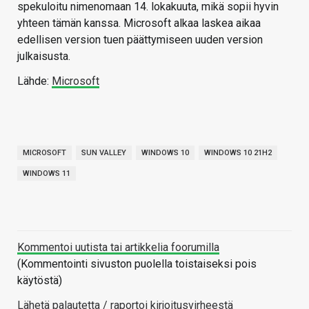
spekuloitu nimenomaan 14. lokakuuta, mikä sopii hyvin
yhteen tämän kanssa. Microsoft alkaa laskea aikaa
edellisen version tuen päättymiseen uuden version
julkaisusta.
Lähde:
Microsoft
MICROSOFT
SUN VALLEY
WINDOWS 10
WINDOWS 10 21H2
WINDOWS 11
Kommentoi uutista tai artikkelia foorumilla
(Kommentointi sivuston puolella toistaiseksi pois
käytöstä)
Lähetä palautetta / raportoi kirjoitusvirheestä