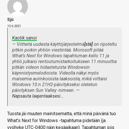
Sjii
15.6.2021
Kaotik sanoi
—
Viitteitä uudesta käyttöjärjestelmä
[stä]
on ripoteltu
pitkin poikin yhtiön viestintää. Microsoft pitää
What’s Next for Windows tapahtuman kello 11 ja
yhtiö julkaisi rentoutumistarkoitukseen 11 minuuttia
pitkän videon hidastetuista Windowsin
käynnistysmelodioista. Videolla näkyi myös
maisemia aurinkoisista laaksoista, mikä viittaisi
Windows 10:n 21H2-päivitykseksi oletetun
päivityksen Sun Valley -nimeen.
—
Napsauta laajentaaksesi…
Tuosta jäi muuten mainitsematta, että minä päivänä tuo
What’s Next for Windows -tapahtuma pidetään (ja
vyöhyke UTC-0400 näin kesäaikaan). Tapahtuman siis