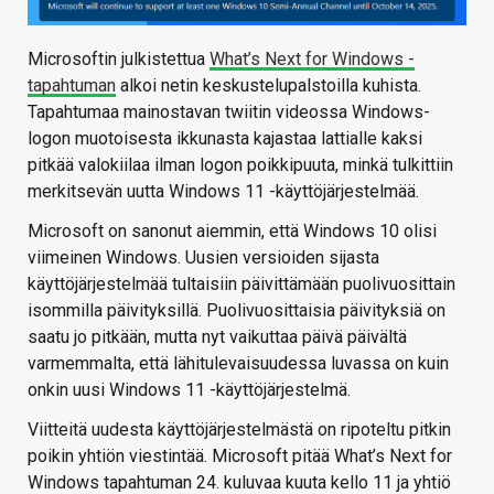
Microsoftin julkistettua
What’s Next for Windows -
tapahtuman
alkoi netin keskustelupalstoilla kuhista.
Tapahtumaa mainostavan twiitin videossa Windows-
logon muotoisesta ikkunasta kajastaa lattialle kaksi
pitkää valokiilaa ilman logon poikkipuuta, minkä tulkittiin
merkitsevän uutta Windows 11 -käyttöjärjestelmää.
Microsoft on sanonut aiemmin, että Windows 10 olisi
viimeinen Windows. Uusien versioiden sijasta
käyttöjärjestelmää tultaisiin päivittämään puolivuosittain
isommilla päivityksillä. Puolivuosittaisia päivityksiä on
saatu jo pitkään, mutta nyt vaikuttaa päivä päivältä
varmemmalta, että lähitulevaisuudessa luvassa on kuin
onkin uusi Windows 11 -käyttöjärjestelmä.
Viitteitä uudesta käyttöjärjestelmästä on ripoteltu pitkin
poikin yhtiön viestintää. Microsoft pitää What’s Next for
Windows tapahtuman 24. kuluvaa kuuta kello 11 ja yhtiö