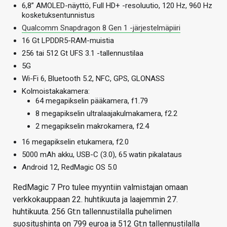
6,8” AMOLED-näyttö, Full HD+ -resoluutio, 120 Hz, 960 Hz
kosketuksentunnistus
Qualcomm Snapdragon 8 Gen 1 -järjestelmäpiiri
16 Gt LPDDR5-RAM-muistia
256 tai 512 Gt UFS 3.1 -tallennustilaa
5G
Wi-Fi 6, Bluetooth 5.2, NFC, GPS, GLONASS
Kolmoistakakamera:
64 megapikselin pääkamera, f1.79
8 megapikselin ultralaajakulmakamera, f2.2
2 megapikselin makrokamera, f2.4
16 megapikselin etukamera, f2.0
5000 mAh akku, USB-C (3.0), 65 watin pikalataus
Android 12, RedMagic OS 5.0
RedMagic 7 Pro tulee myyntiin valmistajan omaan
verkkokauppaan 22. huhtikuuta ja laajemmin 27.
huhtikuuta. 256 Gt:n tallennustilalla puhelimen
suositushinta on 799 euroa ja 512 Gt:n tallennustilalla