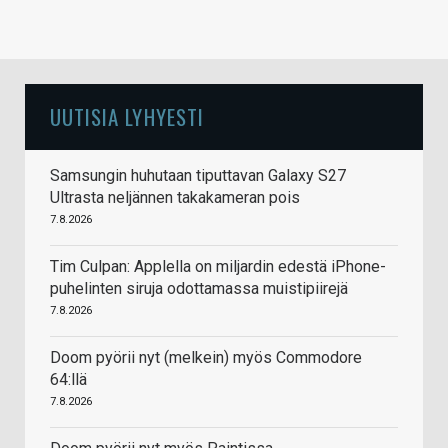
UUTISIA LYHYESTI
Samsungin huhutaan tiputtavan Galaxy S27
Ultrasta neljännen takakameran pois
7.8.2026
Tim Culpan: Applella on miljardin edestä iPhone-
puhelinten siruja odottamassa muistipiirejä
7.8.2026
Doom pyörii nyt (melkein) myös Commodore
64:llä
7.8.2026