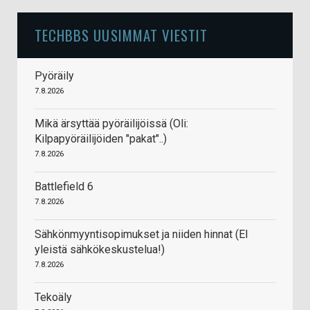
TECHBBS UUSIMMAT VIESTIT
Pyöräily
7.8.2026
Mikä ärsyttää pyöräilijöissä (Oli:
Kilpapyöräilijöiden "pakat"..)
7.8.2026
Battlefield 6
7.8.2026
Sähkönmyyntisopimukset ja niiden hinnat (EI
yleistä sähkökeskustelua!)
7.8.2026
Tekoäly