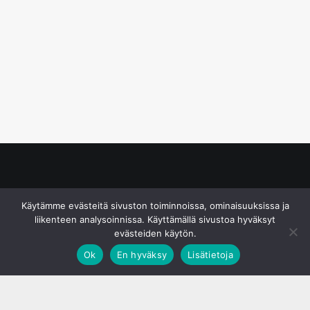
© S&J Media Oy
Käytämme evästeitä sivuston toiminnoissa, ominaisuuksissa ja
liikenteen analysoinnissa. Käyttämällä sivustoa hyväksyt
evästeiden käytön.
Ok
En hyväksy
Lisätietoja
;