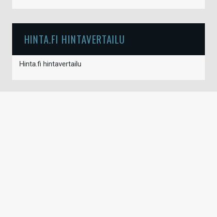
HINTA.FI HINTAVERTAILU
Hinta.fi hintavertailu