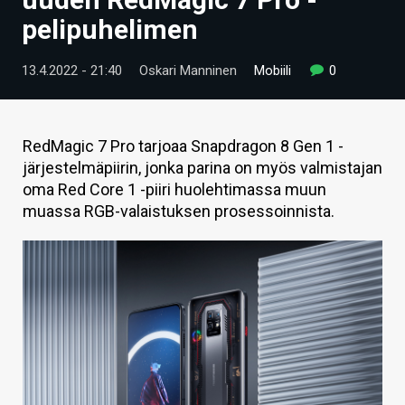
ARTIKKELIT
pelipuhelimen
VIDEOT
13.4.2022 - 21:40
Oskari Manninen
Mobiili
0
TECHBBS
TIETOA
RedMagic 7 Pro tarjoaa Snapdragon 8 Gen 1 -
järjestelmäpiirin, jonka parina on myös valmistajan
HINTA.FI
oma Red Core 1 -piiri huolehtimassa muun
muassa RGB-valaistuksen prosessoinnista.
KAUPPA
VAIHDA TEEMA
HAKU