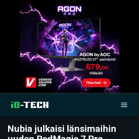
Nubia julkaisi länsimaihin
UUTISET
uuden RedMagic 7 Pro -