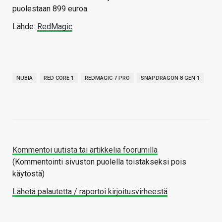
puolestaan 899 euroa.
Lähde:
RedMagic
NUBIA
RED CORE 1
REDMAGIC 7 PRO
SNAPDRAGON 8 GEN 1
Kommentoi uutista tai artikkelia foorumilla
(Kommentointi sivuston puolella toistakseksi pois
käytöstä)
Lähetä palautetta / raportoi kirjoitusvirheestä