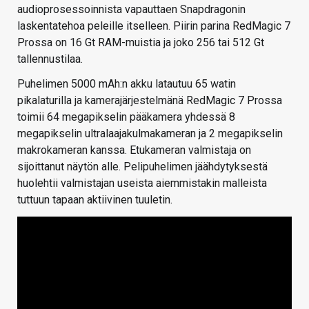
audioprosessoinnista vapauttaen Snapdragonin
laskentatehoa peleille itselleen. Piirin parina RedMagic 7
Prossa on 16 Gt RAM-muistia ja joko 256 tai 512 Gt
tallennustilaa.
Puhelimen 5000 mAh:n akku latautuu 65 watin
pikalaturilla ja kamerajärjestelmänä RedMagic 7 Prossa
toimii 64 megapikselin pääkamera yhdessä 8
megapikselin ultralaajakulmakameran ja 2 megapikselin
makrokameran kanssa. Etukameran valmistaja on
sijoittanut näytön alle. Pelipuhelimen jäähdytyksestä
huolehtii valmistajan useista aiemmistakin malleista
tuttuun tapaan aktiivinen tuuletin.