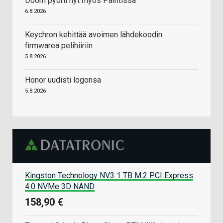
Doom pyörii nyt myös Paintissa
6.8.2026
Keychron kehittää avoimen lähdekoodin
firmwarea pelihiiriin
5.8.2026
Honor uudisti logonsa
5.8.2026
Kingston Technology NV3 1 TB M.2 PCI Express
4.0 NVMe 3D NAND
158,90 €