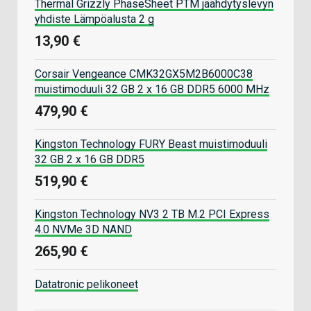
Thermal Grizzly PhaseSheet PTM jäähdytyslevyn
yhdiste Lämpöalusta 2 g
13,90 €
Corsair Vengeance CMK32GX5M2B6000C38
muistimoduuli 32 GB 2 x 16 GB DDR5 6000 MHz
479,90 €
Kingston Technology FURY Beast muistimoduuli
32 GB 2 x 16 GB DDR5
519,90 €
Kingston Technology NV3 2 TB M.2 PCI Express
4.0 NVMe 3D NAND
265,90 €
Datatronic pelikoneet