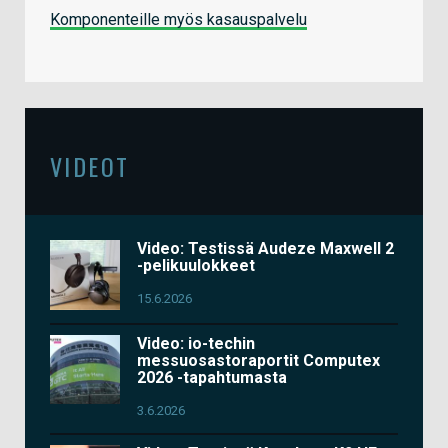
Komponenteille myös kasauspalvelu
VIDEOT
Video: Testissä Audeze Maxwell 2
-pelikuulokkeet
15.6.2026
Video: io-techin
messuosastoraportit Computex
2026 -tapahtumasta
3.6.2026