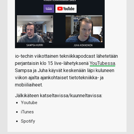
io-techin viikottainen tekniikkapodcast lähetetään
perjantaisin klo 15 live-lähetyksenä
YouTubessa
.
Sampsa ja Juha käyvät keskenään läpi kuluneen
viikon ajalta ajankohtaiset tietotekniikka- ja
mobiiliaiheet.
Jälkikäteen katseltavissa/kuunneltavissa:
Youtube
iTunes
Spotify