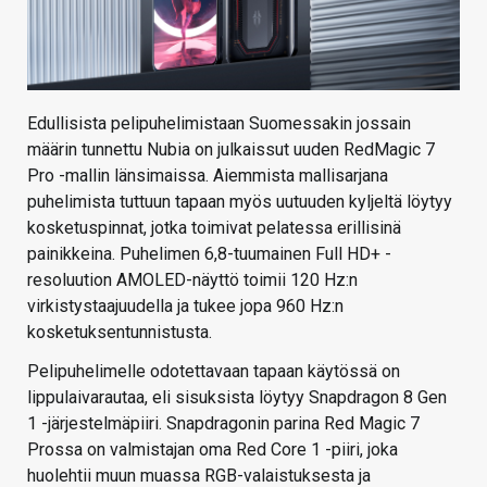
Edullisista pelipuhelimistaan Suomessakin jossain
määrin tunnettu Nubia on julkaissut uuden RedMagic 7
Pro -mallin länsimaissa. Aiemmista mallisarjana
puhelimista tuttuun tapaan myös uutuuden kyljeltä löytyy
kosketuspinnat, jotka toimivat pelatessa erillisinä
painikkeina. Puhelimen 6,8-tuumainen Full HD+ -
resoluution AMOLED-näyttö toimii 120 Hz:n
virkistystaajuudella ja tukee jopa 960 Hz:n
kosketuksentunnistusta.
Pelipuhelimelle odotettavaan tapaan käytössä on
lippulaivarautaa, eli sisuksista löytyy Snapdragon 8 Gen
1 -järjestelmäpiiri. Snapdragonin parina Red Magic 7
Prossa on valmistajan oma Red Core 1 -piiri, joka
huolehtii muun muassa RGB-valaistuksesta ja