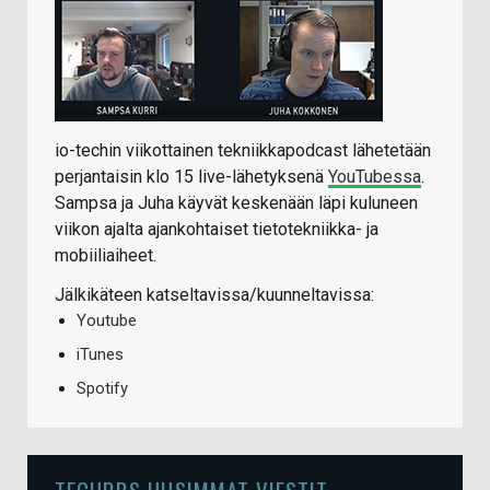
io-techin viikottainen tekniikkapodcast lähetetään
perjantaisin klo 15 live-lähetyksenä
YouTubessa
.
Sampsa ja Juha käyvät keskenään läpi kuluneen
viikon ajalta ajankohtaiset tietotekniikka- ja
mobiiliaiheet.
Jälkikäteen katseltavissa/kuunneltavissa:
Youtube
iTunes
Spotify