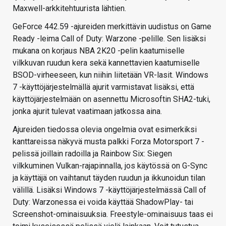
Maxwell-arkkitehtuurista lähtien.
GeForce 442.59 -ajureiden merkittävin uudistus on Game
Ready -leima Call of Duty: Warzone -pelille. Sen lisäksi
mukana on korjaus NBA 2K20 -pelin kaatumiselle
vilkkuvan ruudun kera sekä kannettavien kaatumiselle
BSOD-virheeseen, kun niihin liitetään VR-lasit. Windows
7 -käyttöjärjestelmällä ajurit varmistavat lisäksi, että
käyttöjärjestelmään on asennettu Microsoftin SHA2-tuki,
jonka ajurit tulevat vaatimaan jatkossa aina.
Ajureiden tiedossa olevia ongelmia ovat esimerkiksi
kanttareissa näkyvä musta palkki Forza Motorsport 7 -
pelissä joillain radoilla ja Rainbow Six: Siegen
vilkkuminen Vulkan-rajapinnalla, jos käytössä on G-Sync
ja käyttäjä on vaihtanut täyden ruudun ja ikkunoidun tilan
välillä. Lisäksi Windows 7 -käyttöjärjestelmässä Call of
Duty: Warzonessa ei voida käyttää ShadowPlay- tai
Screenshot-ominaisuuksia. Freestyle-ominaisuus taas ei