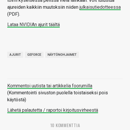
toimi kyseisessä pelissä vielä lainkaan. Voit tutustua
ajureiden kaikkiin muutoksiin niiden
julkaisutiedotteessa
(PDF).
Lataa NVIDIAn ajurit täältä
AJURIT
GEFORCE
NÄYTÖNOHJAIMET
Kommentoi uutista tai artikkelia foorumilla
(Kommentointi sivuston puolella toistaiseksi pois
käytöstä)
Lähetä palautetta / raportoi kirjoitusvirheestä
10 KOMMENTTIA