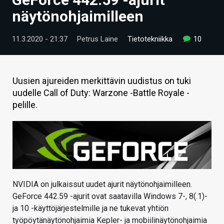
ARTIKKELIT
näytönohjaimilleen
VIDEOT
11.3.2020 - 21:37
Petrus Laine
Tietotekniikka
10
TECHBBS
TIETOA
Uusien ajureiden merkittävin uudistus on tuki
uudelle Call of Duty: Warzone -Battle Royale -
HINTA.FI
pelille.
KAUPPA
VAIHDA TEEMA
NVIDIA on julkaissut uudet ajurit näytönohjaimilleen.
HAKU
GeForce 442.59 -ajurit ovat saatavilla Windows 7-, 8(.1)-
ja 10 -käyttöjärjestelmille ja ne tukevat yhtiön
työpöytänäytönohjaimia Kepler- ja mobiilinäytönohjaimia