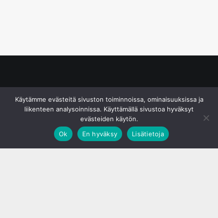
© S&J Media Oy
Käytämme evästeitä sivuston toiminnoissa, ominaisuuksissa ja
liikenteen analysoinnissa. Käyttämällä sivustoa hyväksyt
evästeiden käytön.
Ok
En hyväksy
Lisätietoja
;