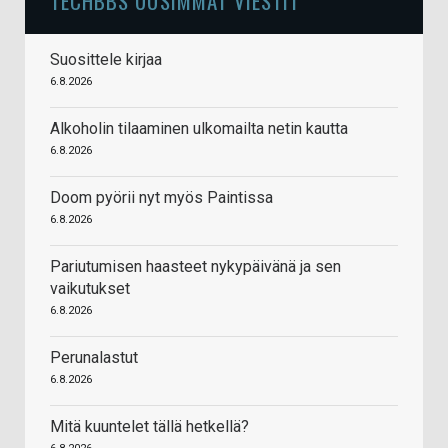
TECHBBS UUSIMMAT VIESTIT
Suosittele kirjaa
6.8.2026
Alkoholin tilaaminen ulkomailta netin kautta
6.8.2026
Doom pyörii nyt myös Paintissa
6.8.2026
Pariutumisen haasteet nykypäivänä ja sen
vaikutukset
6.8.2026
Perunalastut
6.8.2026
Mitä kuuntelet tällä hetkellä?