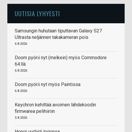
UUTISIA LYHYESTI
Samsungin huhutaan tiputtavan Galaxy S27
Ultrasta neljännen takakameran pois
6.8.2026
Doom pyörii nyt (melkein) myös Commodore
64:llä
6.8.2026
Doom pyörii nyt myös Paintissa
6.8.2026
Keychron kehittää avoimen lähdekoodin
firmwarea pelihiiriin
5.8.2026
Honor uudisti logonsa