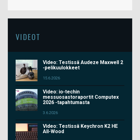
VIDEOT
Video: Testissä Audeze Maxwell 2
-pelikuulokkeet
15.6.2026
Video: io-techin
messuosastoraportit Computex
2026 -tapahtumasta
3.6.2026
Video: Testissä Keychron K2 HE
All-Wood