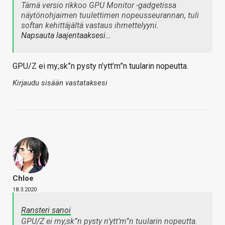
Tämä versio rikkoo GPU Monitor -gadgetissa
näytönohjaimen tuulettimen nopeusseurannan, tuli
softan kehittäjältä vastaus ihmettelyyni.
Napsauta laajentaaksesi…
GPU/Z ei my;sk”n pysty n’ytt’m”n tuularin nopeutta.
Kirjaudu sisään vastataksesi
Chloe
18.3.2020
Ransteri sanoi
GPU/Z ei my;sk”n pysty n’ytt’m”n tuularin nopeutta.