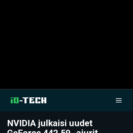
NVIDIA julkaisi uudet
UUTISET
GeForce 442.59 -ajurit