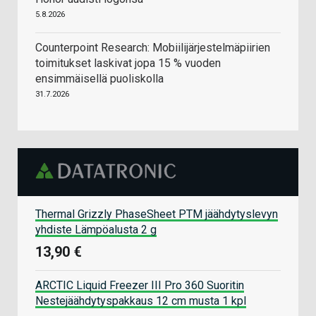
5.8.2026
Counterpoint Research: Mobiilijärjestelmäpiirien
toimitukset laskivat jopa 15 % vuoden
ensimmäisellä puoliskolla
31.7.2026
Thermal Grizzly PhaseSheet PTM jäähdytyslevyn
yhdiste Lämpöalusta 2 g
13,90 €
ARCTIC Liquid Freezer III Pro 360 Suoritin
Nestejäähdytyspakkaus 12 cm musta 1 kpl