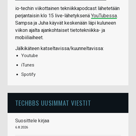
io-techin viikottainen tekniikkapodcast lähetetään
perjantaisin klo 15 live-lähetyksenä
YouTubessa
.
Sampsa ja Juha käyvät keskenään läpi kuluneen
viikon ajalta ajankohtaiset tietotekniikka- ja
mobiiliaiheet.
Jälkikäteen katseltavissa/kuunneltavissa:
Youtube
iTunes
Spotify
TECHBBS UUSIMMAT VIESTIT
Suosittele kirjaa
6.8.2026