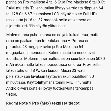
parina on Pro-mallissa 4 tai 6 Gt ja Pro Maxissa 6 tai 8 Gt
RAM-muistia. Tallennustilaa löytyy versiosta riippuen 64
tai 128 Gt. 6,67-tuumainen LCD-näyttö tukee Full HD+ -
tarkkuutta ja 16 tai 32 megapikselin etukamera on
sijoitettu reikään näytön yläreunaan.
Molemmissa puhelimissa on neljä takakameraa, mutta
eroa on pääkameran toteutuksessa – Prossa se
perustuu 48 megapikselin ja Pro Maxissa 64
megapikselin sensoriin. Kolme muuta kameraa ovat
identtisiä. Molemmissa malleissa on suurikokoinen 5020
mAh akku, mutta latausnopeudessa on eroa. Pro-mallin
latausteho on 18 W, kun taasen Maxin 33 watin
pikalatauksen luvataan täyttävän akun puolilleen 30
minuutissa. Käyttöliittymänä toimii MIUI 11, mutta
Android-versiosta ei löydy tuotesivuilta tarkempaa
tietoa.
Redmi Note 9 Pro (Max) tekniset tiedot: