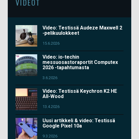
VIDEOT
Video: Testissä Audeze Maxwell 2
-pelikuulokkeet
15.6.2026
Video: io-techin
messuosastoraportit Computex
2026 -tapahtumasta
3.6.2026
Video: Testissä Keychron K2 HE
All-Wood
13.4.2026
Uusi artikkeli & video: Testissä
Google Pixel 10a
9.3.2026