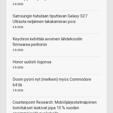
6.8.2026
Samsungin huhutaan tiputtavan Galaxy S27
Ultrasta neljännen takakameran pois
6.8.2026
Keychron kehittää avoimen lähdekoodin
firmwarea pelihiiriin
5.8.2026
Honor uudisti logonsa
5.8.2026
Doom pyörii nyt (melkein) myös Commodore
64:llä
3.8.2026
Counterpoint Research: Mobiilijärjestelmäpiirien
toimitukset laskivat jopa 15 % vuoden