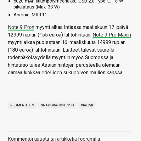
5020 mAh litiumpolymeeriakku, USB 2.0 Type-C, 18 W
pikalataus (Max: 33 W)
Android, MIUI 11
Note 9 Pron
myynti alkaa Intiassa maaliskuun 17. päivä
12999 rupian (155 euroa) lähtöhintaan.
Note 9 Pro Maxin
myynti alkaa puolestaan 16. maaliskuuta 14999 rupian
(180 euroa) lähtöhintaan. Laitteet tulevat suurella
todennäköisyydellä myyntiin myös Suomessa ja
hintataso tulee Aasian hintojen perusteella olemaan
samaa luokkaa edellisen sukupolven mallien kanssa.
REDMI NOTE 9
SNAPDRAGON 720G
XIAOMI
Kommentoi uutista tai artikkelia foorumilla