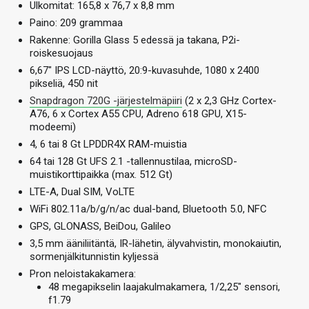
Ulkomitat: 165,8 x 76,7 x 8,8 mm
Paino: 209 grammaa
Rakenne: Gorilla Glass 5 edessä ja takana, P2i-
roiskesuojaus
6,67″ IPS LCD-näyttö, 20:9-kuvasuhde, 1080 x 2400
pikseliä, 450 nit
Snapdragon 720G -järjestelmäpiiri
(2 x 2,3 GHz Cortex-
A76, 6 x Cortex A55 CPU, Adreno 618 GPU, X15-
modeemi)
4, 6 tai 8 Gt LPDDR4X RAM-muistia
64 tai 128 Gt UFS 2.1 -tallennustilaa, microSD-
muistikorttipaikka (max. 512 Gt)
LTE-A, Dual SIM, VoLTE
WiFi 802.11a/b/g/n/ac dual-band, Bluetooth 5.0, NFC
GPS, GLONASS, BeiDou, Galileo
3,5 mm ääniliitäntä, IR-lähetin, älyvahvistin, monokaiutin,
sormenjälkitunnistin kyljessä
Pron neloistakakamera:
48 megapikselin laajakulmakamera, 1/2,25″ sensori,
f1.79