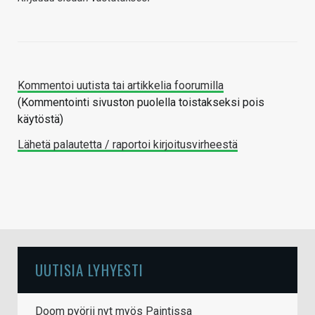
Kommentoi uutista tai artikkelia foorumilla
(Kommentointi sivuston puolella toistakseksi pois
käytöstä)
Lähetä palautetta / raportoi kirjoitusvirheestä
UUTISIA LYHYESTI
Doom pyörii nyt myös Paintissa