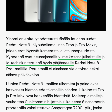
Xiaomi on esitellyt odotetusti tänään Intiassa uudet
Redmi Note 9 -älypuhelinmallinsa Pron ja Pro Maxin,
joiden erot löytyvät kamerasta ja latausnopeudesta.
Kyseessä ovat seuraajamallit
viime kesänä julkaistulle
ja
io-techinkin testissä hyvin pärjänneelle
Redmi Note 8
Pro -mallille. Perusmalli ei ainakaan vielä toistaiseksi
nähnyt päivänvaloa.
Uusien Redmi Note 9 -mallien ulkomitat ja paino ovat
kasvaneet hieman edeltäjämalliin nähden. Ulkoisesti Pro
ja Pro Max ovat keskenään identtisiä. Molempia malleja
vauhdittaa
Qualcommin hiljattain julkaisema
8 nanometrin
prosessilla valmistettava Snapdragon 720G -piiri, jonka