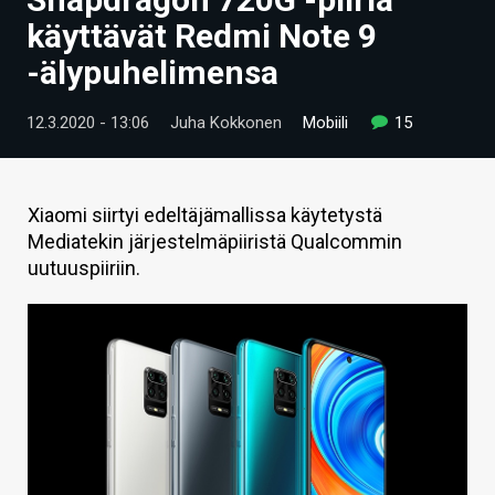
ARTIKKELIT
käyttävät Redmi Note 9
-älypuhelimensa
VIDEOT
TECHBBS
12.3.2020 - 13:06
Juha Kokkonen
Mobiili
15
TIETOA
HINTA.FI
Xiaomi siirtyi edeltäjämallissa käytetystä
Mediatekin järjestelmäpiiristä Qualcommin
KAUPPA
uutuuspiiriin.
VAIHDA TEEMA
HAKU