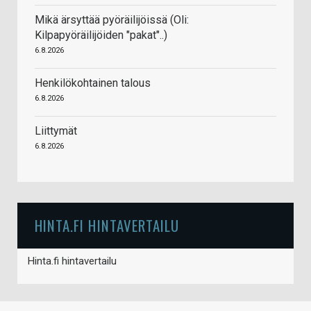
Mikä ärsyttää pyöräilijöissä (Oli:
Kilpapyöräilijöiden "pakat"..)
6.8.2026
Henkilökohtainen talous
6.8.2026
Liittymät
6.8.2026
HINTA.FI HINTAVERTAILU
Hinta.fi hintavertailu