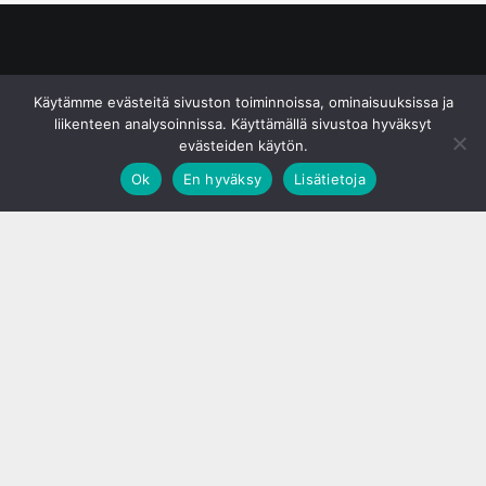
© S&J Media Oy
Käytämme evästeitä sivuston toiminnoissa, ominaisuuksissa ja
liikenteen analysoinnissa. Käyttämällä sivustoa hyväksyt
evästeiden käytön.
Ok
En hyväksy
Lisätietoja
;