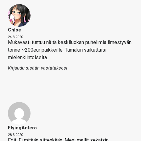
Chloe
24.3.2020
Mukavasti tuntuu näitä keskiluokan puhelimia ilmestyvän
tonne ~200eur paikkeille. Tämäkin vaikuttaisi
mielenkiintoiselta.
Kirjaudu sisään vastataksesi
FlyingAntero
28.3.2020
Edit. Ei mitään sittenkään. Meni mallit sekaisin.