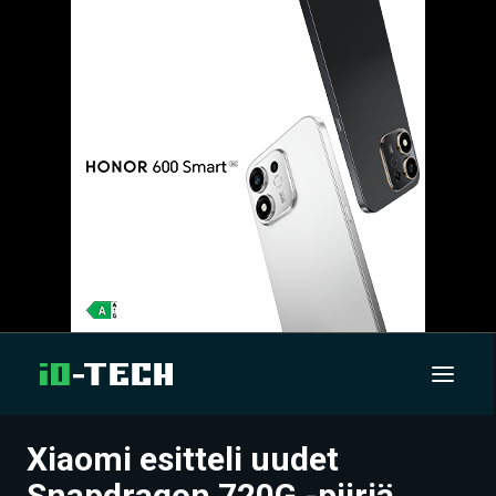
Xiaomi esitteli uudet
UUTISET
Snapdragon 720G -piiriä