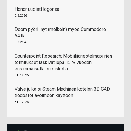
Honor uudisti logonsa
5.8.2026
Doom pyörii nyt (melkein) myös Commodore
64:llä
3.8.2026
Counterpoint Research: Mobiilijärjestelmäpiirien
toimitukset laskivat jopa 15 % vuoden
ensimmäisellä puoliskolla
31.7.2026
Valve julkaisi Steam Machinen kotelon 3D CAD -
tiedostot avoimeen käyttöön
31.7.2026