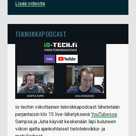
Lisää videoita
TEKNIIKKAPODCAST
io-techin viikottainen tekniikkapodcast lähetetään
perjantaisin klo 15 live-lähetyksenä
YouTubessa
.
Sampsa ja Juha käyvät keskenään läpi kuluneen
viikon ajalta ajankohtaiset tietotekniikka- ja