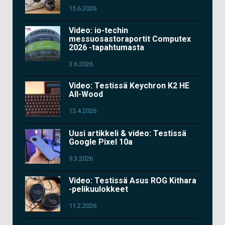
15.6.2026
Video: io-techin
messuosastoraportit Computex
2026 -tapahtumasta
3.6.2026
Video: Testissä Keychron K2 HE
All-Wood
13.4.2026
Uusi artikkeli & video: Testissä
Google Pixel 10a
9.3.2026
Video: Testissä Asus ROG Kithara
-pelikuulokkeet
11.2.2026