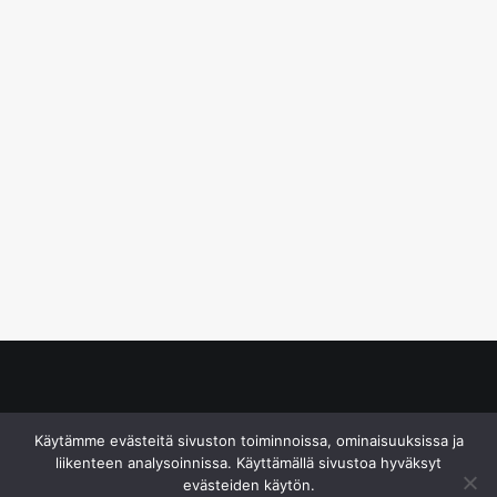
© S&J Media Oy
Käytämme evästeitä sivuston toiminnoissa, ominaisuuksissa ja
liikenteen analysoinnissa. Käyttämällä sivustoa hyväksyt
evästeiden käytön.