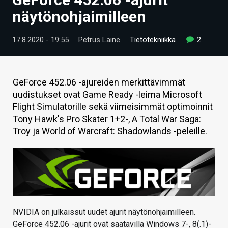
ARTIKKELIT
näytönohjaimilleen
VIDEOT
17.8.2020 - 19:55
Petrus Laine
Tietotekniikka
2
TECHBBS
TIETOA
GeForce 452.06 -ajureiden merkittävimmät
uudistukset ovat Game Ready -leima Microsoft
HINTA.FI
Flight Simulatorille sekä viimeisimmät optimoinnit
Tony Hawk's Pro Skater 1+2-, A Total War Saga:
KAUPPA
Troy ja World of Warcraft: Shadowlands -peleille.
VAIHDA TEEMA
HAKU
NVIDIA on julkaissut uudet ajurit näytönohjaimilleen.
GeForce 452.06 -ajurit ovat saatavilla Windows 7-, 8(.1)-