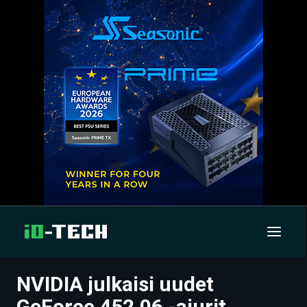
NVIDIA julkaisi uudet
UUTISET
GeForce 452.06 -ajurit