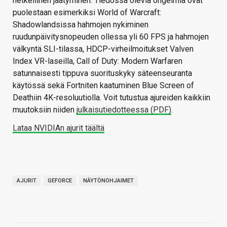
hetkellinen jäätyminen. Tiedossa olevia ongelmia ovat
puolestaan esimerkiksi World of Warcraft:
Shadowlandsissa hahmojen nykiminen
ruudunpäivitysnopeuden ollessa yli 60 FPS ja hahmojen
välkyntä SLI-tilassa, HDCP-virheilmoitukset Valven
Index VR-laseilla, Call of Duty: Modern Warfaren
satunnaisesti tippuva suorituskyky säteenseuranta
käytössä sekä Fortniten kaatuminen Blue Screen of
Deathiin 4K-resoluutiolla. Voit tutustua ajureiden kaikkiin
muutoksiin niiden
julkaisutiedotteessa (PDF)
.
Lataa NVIDIAn ajurit täältä
AJURIT
GEFORCE
NÄYTÖNOHJAIMET