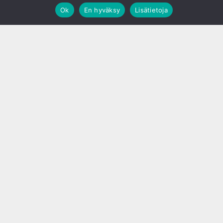
Ok
En hyväksy
Lisätietoja
;