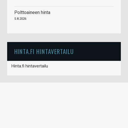
Polttoaineen hinta
5.8.2026
HINTA.FI HINTAVERTAILU
Hinta.fi hintavertailu