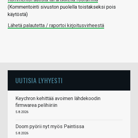
(Kommentointi sivuston puolella toistakseksi pois
käytöstä)
Lähetä palautetta / raportoi kirjoitusvirheestä
UUTISIA LYHYESTI
Keychron kehittää avoimen lähdekoodin
firmwarea pelihiiriin
5.8.2026
Doom pyörii nyt myös Paintissa
5.8.2026