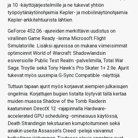
ja 10 -käyttöjärjestelmille ja ne tukevat yhtiön
työpöytänäytönohjaimia Kepler- ja mobiilinäytönohjaimia
Kepler-arkkitehtuurista lähtien.
GeForce 452.06 -ajureiden merkittävin uudistus on
virallinen Game Ready -leima Microsoft Flight
Simulatorille. Lisäksi ajureissa on mukana viimeisimmät
optimoinnit World of Warcraft: Shadowlandsin
esiversiolle Public Test Realm -palvelimilla, Total War
Saga: Troylle sekä Tony Hawk’s Pro Skater 1+ 2:lle. Ajurit
tukevat myös uusimpia G-Sync Compatible -näyttöjä.
Tuttuun tapaan ajurit myös korjaavat aiempien julkaisujen
ongelmia. Korjattujen bugien listalta löytyvät tällä kertaa
muiden muassa Shadow of the Tomb Raiderin
kaatuminen DirectX 12 -rajapinnalla Hardware-
accelerated GPU scheduling -ominaisuus käytössä,
Death Strandingin tekstuurien korruptoituminen sekä
ainakin useita Assassin’s Creed -pelejä vaivannut