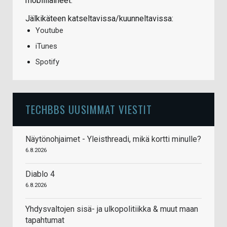
mobiiliaiheet.
Jälkikäteen katseltavissa/kuunneltavissa:
Youtube
iTunes
Spotify
TECHBBS UUSIMMAT VIESTIT
Näytönohjaimet - Yleisthreadi, mikä kortti minulle?
6.8.2026
Diablo 4
6.8.2026
Yhdysvaltojen sisä- ja ulkopolitiikka & muut maan
tapahtumat