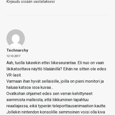
Kirjaudu sisään vastataksesi
Technarchy
12.10.2017
Aah, tuolla lukeekin ettei liikeseurantaa. Eli nuo on vaan
likikatsottava näyttö tilaäänillä? Eihän ne sitten ole edes
VR-lasit.
Varmaan ihan hyvät sellaisille, joilla on pieni monitori ja
haluaa katsoa isoa kuvaa…
Ovatkohan ohjaimet edes sen verran kehittyneet
aiemmista malleista, että liikkuminen tapahtuu
reaaliajassa, eikä typerän teleporttausanimaation kautte.
Jollekin nintendon konsolille semmoinen voisi olla kiva