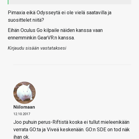
Pimaxia eikä Odysseytä ei ole vielä saatavilla ja
suosittelet niitä?
Eihän Oculus Go kilpaile näiden kanssa vaan
ennemminkin GearVR:n kanssa.
Kirjaudu sisään vastataksesi
Niilomaan
12.10.2017
Joo puhuin perus-Riftistä koska ei tullut mieleenikään
verrata GO:ta ja Viveä keskenään. GO:n SDE on tod näk
ihan ok.