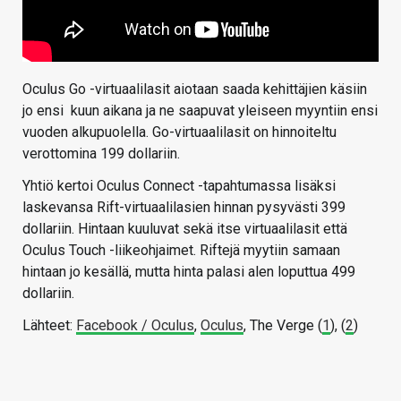
Oculus Go -virtuaalilasit aiotaan saada kehittäjien käsiin
jo ensi kuun aikana ja ne saapuvat yleiseen myyntiin ensi
vuoden alkupuolella. Go-virtuaalilasit on hinnoiteltu
verottomina 199 dollariin.
Yhtiö kertoi Oculus Connect -tapahtumassa lisäksi
laskevansa Rift-virtuaalilasien hinnan pysyvästi 399
dollariin. Hintaan kuuluvat sekä itse virtuaalilasit että
Oculus Touch -liikeohjaimet. Riftejä myytiin samaan
hintaan jo kesällä, mutta hinta palasi alen loputtua 499
dollariin.
Lähteet:
Facebook / Oculus
,
Oculus
, The Verge (
1
), (
2
)