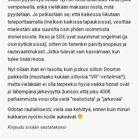
vempeleellä, enkä vieläkään maksaisi niistä, mitä
pyydetään. Jo pelkästään se, että kaikessa liikutaan
teleporttaamalla (melkein kaikissa tapauksissa), vesittää
mielestäni aika suurelta osin yhden isoimmista
immersioista. Reso ja SDE ovat suurimmat ongelmat (ja
osin kytköksissä), sitten on tietenkin päivitysnopeus ja
rautavaatimukset. Jotka tulevat vain kasvamaan, kun
tulee lisää resoa.
Nyt ollaan ihan eri tasolla, kuin joskus silloin Doomin
paikkeilla (muistaako kukaan silloisia ”VR”-viritelmiä?),
mutta vieläkään ei olla tarpeeksi hyviä vaikka hinnat ovat
jo lähempänä järkevyyttä (katson, että joku 400€
parhaimmista voisi olla vielä ”realistista” ja ”järkevää”.
Odotan rauhallisesti, vielä saa kehittyä, ennen kuin minun
kukkaron nyörini noille aukeavat
Kirjaudu sisään vastataksesi