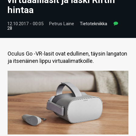
ARTIKKELIT
hintaa
VIDEOT
12.10.2017 - 00:05
Petrus Laine
Tietotekniikka
28
TECHBBS
TIETOA
Oculus Go -VR-lasit ovat edullinen, täysin langaton
HINTA.FI
ja itsenäinen lippu virtuaalimatkoille.
KAUPPA
VAIHDA TEEMA
HAKU