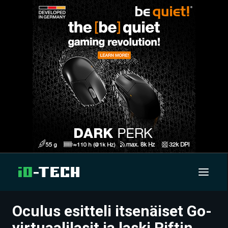
Oculus esitteli itsenäiset Go-
UUTISET
virtuaalilasit ja laski Riftin