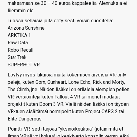
maksamaan se 30 – 40 euroa kappaleelta. Alennuksia ei
liiemmin ole.
Tuossa sellaisia joita erityisesti voisin suositella:
Arizona Sunshine
ARKTIKA.1
Raw Data
Robo Recall
Star Trek
SUPERHOT VR
Löytyy myös lukuisia muita kokemisen arvoisia VR-only
pelejä, kuten Gorn, Gunheart, Lone Echo, Rick and Morty,
The Climb, jne. Näiden lisäksi on erilaisia aiempien pelien
VR-versiointeja kuten Fallout 4 VR tai monet modatut
projektit kuten Doom 3 VR. Vielä näiden lisäksi on täyden
VR-tuen sisältämät normipelit kuten Project CARS 2 tai
Elite Dangerous.
Pointti: VR-setti tarjoaa ”yksinoikeuksia” (jotain mitä et
ilman VR:ää voi kokea) jo keskiverto konsolin verran, eikä