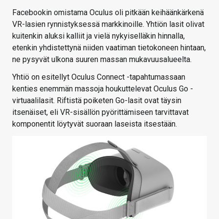
Facebookin omistama Oculus oli pitkään keihäänkärkenä
VR-lasien rynnistyksessä markkinoille. Yhtiön lasit olivat
kuitenkin aluksi kalliit ja vielä nykyiselläkin hinnalla,
etenkin yhdistettynä niiden vaatiman tietokoneen hintaan,
ne pysyvät ulkona suuren massan mukavuusalueelta.
Yhtiö on esitellyt Oculus Connect -tapahtumassaan
kenties enemmän massoja houkuttelevat Oculus Go -
virtuaalilasit. Riftistä poiketen Go-lasit ovat täysin
itsenäiset, eli VR-sisällön pyörittämiseen tarvittavat
komponentit löytyvät suoraan laseista itsestään.