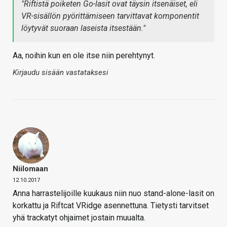
"Riftistä poiketen Go-lasit ovat täysin itsenäiset, eli
VR-sisällön pyörittämiseen tarvittavat komponentit
löytyvät suoraan laseista itsestään."
Aa, noihin kun en ole itse niin perehtynyt.
Kirjaudu sisään vastataksesi
Niilomaan
12.10.2017
Anna harrastelijoille kuukaus niin nuo stand-alone-lasit on
korkattu ja Riftcat VRidge asennettuna. Tietysti tarvitset
yhä trackatyt ohjaimet jostain muualta.