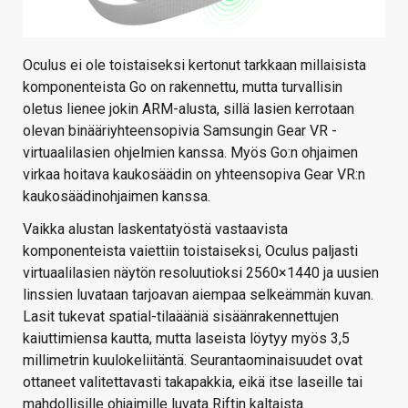
Oculus ei ole toistaiseksi kertonut tarkkaan millaisista
komponenteista Go on rakennettu, mutta turvallisin
oletus lienee jokin ARM-alusta, sillä lasien kerrotaan
olevan binääriyhteensopivia Samsungin Gear VR -
virtuaalilasien ohjelmien kanssa. Myös Go:n ohjaimen
virkaa hoitava kaukosäädin on yhteensopiva Gear VR:n
kaukosäädinohjaimen kanssa.
Vaikka alustan laskentatyöstä vastaavista
komponenteista vaiettiin toistaiseksi, Oculus paljasti
virtuaalilasien näytön resoluutioksi 2560×1440 ja uusien
linssien luvataan tarjoavan aiempaa selkeämmän kuvan.
Lasit tukevat spatial-tilaääniä sisäänrakennettujen
kaiuttimiensa kautta, mutta laseista löytyy myös 3,5
millimetrin kuulokeliitäntä. Seurantaominaisuudet ovat
ottaneet valitettavasti takapakkia, eikä itse laseille tai
mahdollisille ohjaimille luvata Riftin kaltaista