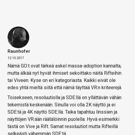
Raunhofer
12.10.2017
Nämä GO:t ovat tärkeä askel massa-adoption kannalta,
mutta älkää nyt hyvät ihmiset sekoittako näitä Rifteihin
tai Viveen. Kyse on eri kategoriasta. Kaikki eivät ole
edes yhtä mieltä siitä että nämä täyttää VR:n kriteerejä.
Toisekseen, resoluutiolla ja SDE:llä on yllättävän vähän
tekemistä keskenään. Sinulla voi olla 2K näyttö ja ei
SDE:tä ja 4K näyttö SDE:llä. Taika tapahtuu linssien ja
näyttöjen VR:ään räätälöinnin puolella. Hyvä esimerkki
tästä on Vive ja Rift. Samat resoluutiot mutta Rifteillä
selkeästi vähemmän SDE:tä.