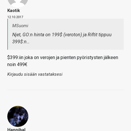
Kaotik
12.10.2017
MSuomi
Njet, GO:n hinta on 199$ (veroton) ja Riftit tippuu
399$:n…
$399:iin joka on verojen ja pienten pyöristysten jälkeen
noin 499€
Kirjaudu sisään vastataksesi
Hannibal