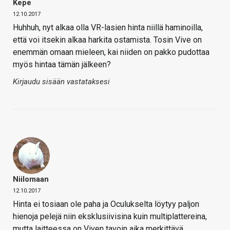
Kepe
12.10.2017
Huhhuh, nyt alkaa olla VR-lasien hinta niillä haminoilla,
että voi itsekin alkaa harkita ostamista. Tosin Vive on
enemmän omaan mieleen, kai niiden on pakko pudottaa
myös hintaa tämän jälkeen?
Kirjaudu sisään vastataksesi
Niilomaan
12.10.2017
Hinta ei tosiaan ole paha ja Oculukselta löytyy paljon
hienoja pelejä niin eksklusiivisina kuin multiplattereina,
mutta laitteessa on Viven tavoin aika merkittävä