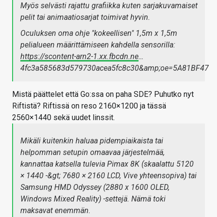
Myös selvästi rajattu grafiikka kuten sarjakuvamaiset
pelit tai animaatiosarjat toimivat hyvin.
Oculuksen oma ohje "kokeellisen" 1,5m x 1,5m
pelialueen määrittämiseen kahdella sensorilla:
https://scontent-arn2-1.xx.fbcdn.ne
…
4fc3a585683d579730acea5fc8c30&amp;oe=5A81BF47
Mistä päättelet että Go:ssa on paha SDE? Puhutko nyt
Riftistä? Riftissä on reso 2160×1200 ja tässä
2560×1440 sekä uudet linssit.
Mikäli kuitenkin haluaa pidempiaikaista tai
helpomman setupin omaavaa järjestelmää,
kannattaa katsella tulevia Pimax 8K (skaalattu 5120
× 1440 -&gt; 7680 × 2160 LCD, Vive yhteensopiva) tai
Samsung HMD Odyssey (2880 x 1600 OLED,
Windows Mixed Reality) -settejä. Nämä toki
maksavat enemmän.