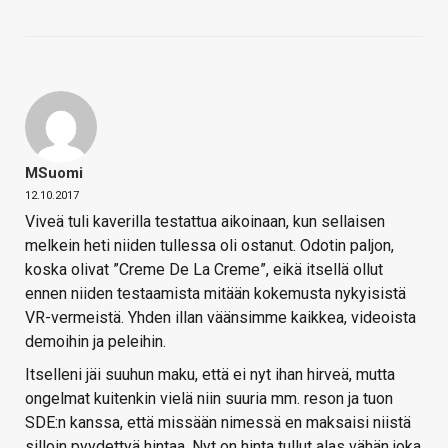
MSuomi
12.10.2017
Viveä tuli kaverilla testattua aikoinaan, kun sellaisen
melkein heti niiden tullessa oli ostanut. Odotin paljon,
koska olivat ”Creme De La Creme”, eikä itsellä ollut
ennen niiden testaamista mitään kokemusta nykyisistä
VR-vermeistä. Yhden illan väänsimme kaikkea, videoista
demoihin ja peleihin.
Itselleni jäi suuhun maku, että ei nyt ihan hirveä, mutta
ongelmat kuitenkin vielä niin suuria mm. reson ja tuon
SDE:n kanssa, että missään nimessä en maksaisi niistä
silloin pyydettyä hintaa. Nyt on hinta tullut alas vähän joka