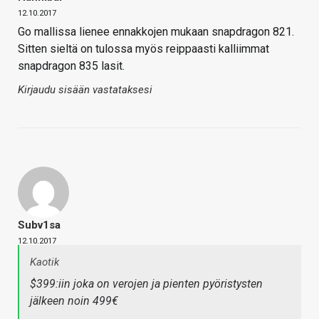
12.10.2017
Go mallissa lienee ennakkojen mukaan snapdragon 821.
Sitten sieltä on tulossa myös reippaasti kalliimmat
snapdragon 835 lasit.
Kirjaudu sisään vastataksesi
Subv1sa
12.10.2017
Kaotik
$399:iin joka on verojen ja pienten pyöristysten
jälkeen noin 499€