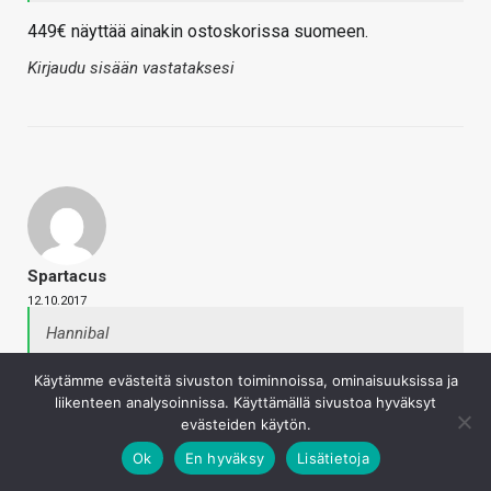
449€ näyttää ainakin ostoskorissa suomeen.
Kirjaudu sisään vastataksesi
Spartacus
12.10.2017
Hannibal
Go mallissa lienee ennakkojen mukaan snapdragon
Käytämme evästeitä sivuston toiminnoissa, ominaisuuksissa ja
821. Sitten sieltä on tulossa myös reippaasti
liikenteen analysoinnissa. Käyttämällä sivustoa hyväksyt
kalliimmat snapdragon 835 lasit.
evästeiden käytön.
Ok
En hyväksy
Lisätietoja
Minkälaiseen suorituskykyyn nuo pystyvät? Johonkin 10-