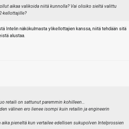
ollut aikaa valikoida niitä kunnolla? Vai olisiko sieltä valittu
kellottajille?
tä Intelin näkökulmasta ylikellottajien kanssa, niitä tehdään sitä
eistä alustaa.
 tuo retaili on sattunut paremmin kohilleen…
den välinen ero lienee isompi kuin retailin ja engineerin
 aika pieneltä kun vertailee edellisen sukupolven Intelprossien