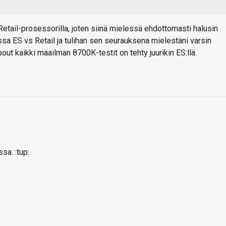
 Retail-prosessorilla, joten siinä mielessä ehdottomasti halusin
sa ES vs Retail ja tulihan sen seurauksena mielestäni varsin
bout kaikki maailman 8700K-testit on tehty juurikin ES:llä.
sa. :tup: