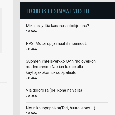
TECHBBS UUSIMMAT VIESTIT
Mikä ärsyttää kanssa-autoilijoissa?
7.8.2026
RVS, Motor up ja muut ihmeaineet.
7.8.2026
Suomen Yhteisverkko Oy:n radioverkon
modernisointi Nokian tekniikalla
käyttäjäkokemukset/palaute
7.8.2026
Via dolorosa (pelikone halvalla)
7.8.2026
Netin kauppapaikat(Tori, huuto, ebay, ...)
7.8.2026