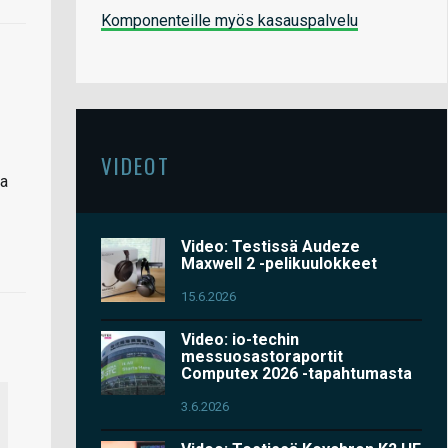
Komponenteille myös kasauspalvelu
VIDEOT
ja
Video: Testissä Audeze
Maxwell 2 -pelikuulokkeet
15.6.2026
Video: io-techin
messuosastoraportit
Computex 2026 -tapahtumasta
3.6.2026