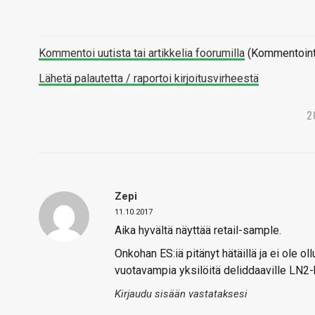
Kommentoi uutista tai artikkelia foorumilla
(Kommentointi 
Lähetä palautetta / raportoi kirjoitusvirheestä
2
Zepi
11.10.2017
Aika hyvältä näyttää retail-sample.
Onkohan ES:iä pitänyt hätäillä ja ei ole oll
vuotavampia yksilöitä deliddaaville LN2-k
Kirjaudu sisään vastataksesi