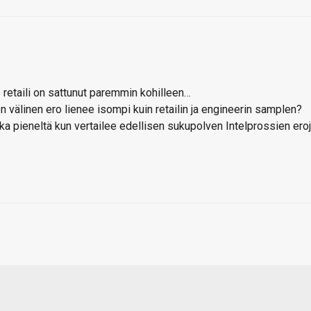
o retaili on sattunut paremmin kohilleen…
n välinen ero lienee isompi kuin retailin ja engineerin samplen?
ka pieneltä kun vertailee edellisen sukupolven Intelprossien ero