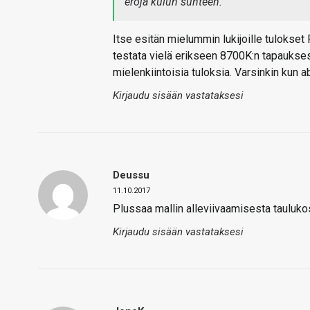
eroja kulun suhteen.
Itse esitän mielummin lukijoille tulokset
testata vielä erikseen 8700K:n tapaukses
mielenkiintoisia tuloksia. Varsinkin kun a
Kirjaudu sisään vastataksesi
Deussu
11.10.2017
Plussaa mallin alleviivaamisesta taulukos
Kirjaudu sisään vastataksesi