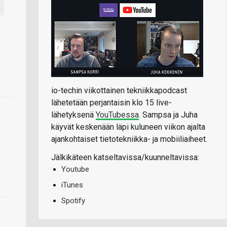
io-techin viikottainen tekniikkapodcast
lähetetään perjantaisin klo 15 live-
lähetyksenä
YouTubessa
. Sampsa ja Juha
käyvät keskenään läpi kuluneen viikon ajalta
ajankohtaiset tietotekniikka- ja mobiiliaiheet.
Jälkikäteen katseltavissa/kuunneltavissa:
Youtube
iTunes
Spotify