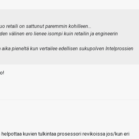
 tuo retaili on sattunut paremmin kohilleen…
den välinen ero lienee isompi kuin retailin ja engineerin
 aika pieneltä kun vertailee edellisen sukupolven Intelprossien
to!
n helpottaa kuvien tulkintaa prosessori revikoissa jos/kun eri