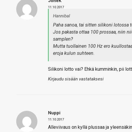
JoneK
11.10.2017
Hannibal
Paha sanoa, tai sitten silikoni lotossa
Jos pakasta ottaa 100 prossaa, niin nii
samplen?
Mutta tuollainen 100 Hz ero kuullostaa
eroja kulun suhteen.
Silikoni lotto vai? Ehkä kumminkin, pii lot
Kirjaudu sisään vastataksesi
Nuppi
11.10.2017
Alleviivaus on kyllä plussaa ja yleensäki