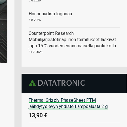
5.8.2026
Honor uudisti logonsa
5.8.2026
Counterpoint Research:
Mobiilijärjestelmäpiirien toimitukset laskivat
jopa 15 % vuoden ensimmäisellä puoliskolla
31.7.2026
Thermal Grizzly PhaseSheet PTM
jäähdytyslevyn yhdiste Lämpöalusta 2 g
13,90 €