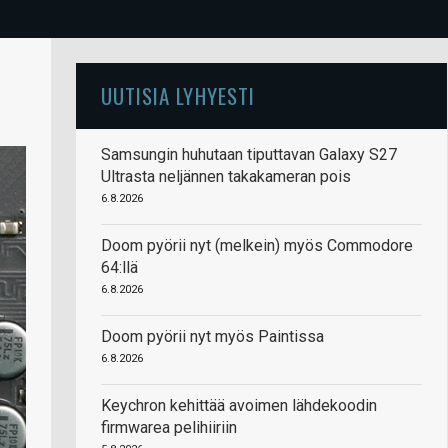
UUTISIA LYHYESTI
Samsungin huhutaan tiputtavan Galaxy S27
Ultrasta neljännen takakameran pois
6.8.2026
Doom pyörii nyt (melkein) myös Commodore
64:llä
6.8.2026
Doom pyörii nyt myös Paintissa
6.8.2026
Keychron kehittää avoimen lähdekoodin
firmwarea pelihiiriin