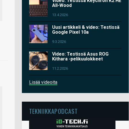
Video: Testissä Keychron K2 HE
All-Wood
13.4.2026
Uusi artikkeli & video: Testissä
Google Pixel 10a
9.3.2026
Video: Testissä Asus ROG
Kithara -pelikuulokkeet
11.2.2026
Lisää videoita
TEKNIIKKAPODCAST