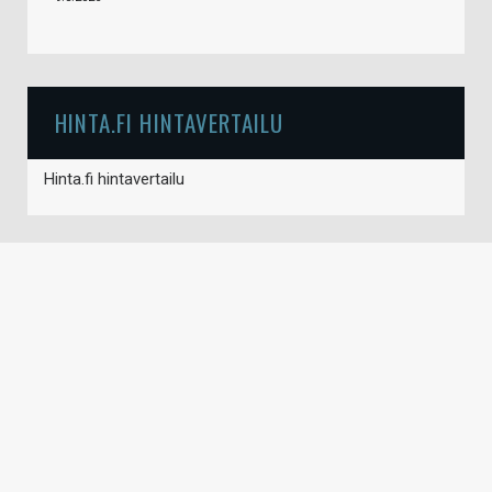
HINTA.FI HINTAVERTAILU
Hinta.fi hintavertailu