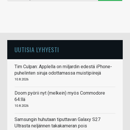
UUTISIA LYHYESTI
Tim Culpan: Applella on miljardin edestä iPhone-
puhelinten siruja odottamassa muistipiirejä
10.8.2026
Doom pyörii nyt (melkein) myös Commodore
64:llä
10.8.2026
Samsungin huhutaan tiputtavan Galaxy S27
Ultrasta neljännen takakameran pois