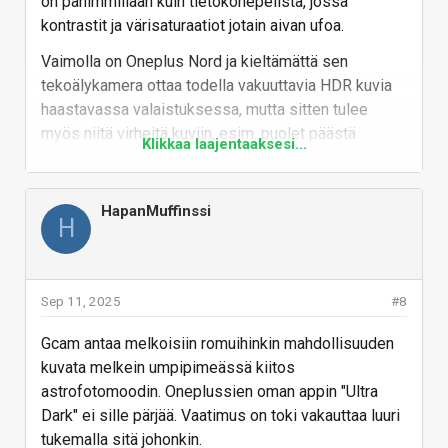
on pahimmillaan kuin tietokonepelistä, jossa
kontrastit ja värisaturaatiot jotain aivan ufoa.
Vaimolla on Oneplus Nord ja kieltämättä sen
tekoälykamera ottaa todella vakuuttavia HDR kuvia
haastavassa valaistuksessa, mutta sitten tulee
myös niitä virheitä kuviin, esim. puolet päästä
Klikkaa laajentaaksesi...
blurrautuu taustaan, koska kohde ajoi fillarilla, luuri
otti varmaankin n kappaletta kuvia ja yritti yhdistellä
niitä tajuamatta että missä tausta ja kohde eroaa ja
HapanMuffinssi
H
sitten tuli ihan suttua. Nordin kamera on ihan hyvä
maisemakuvaukseen, mutta liian paljon tekee
virheitä kuviin jos liikkuva kohde, siitä paha miinus.
Esim. GCam tai Samsungin kamerat eivät tee noin
Sep 11, 2025
#8
paljoa virheitä vaikka olisikin kaikki HDR jutut päällä,
Gcam antaa melkoisiin romuihinkin mahdollisuuden
mutta on noissakin leireissä parantamisen varaa. Eli
kuvata melkein umpipimeässä kiitos
kyllä näissä softa jutuissa on vielä kehittämistä.
astrofotomoodin. Oneplussien oman appin "Ultra
Vastaa
Dark" ei sille pärjää. Vaatimus on toki vakauttaa luuri
tukemalla sitä johonkin.