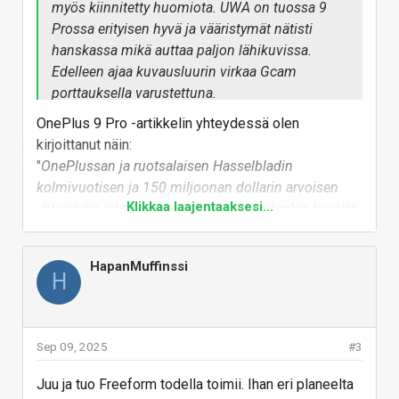
myös kiinnitetty huomiota. UWA on tuossa 9
Prossa erityisen hyvä ja vääristymät nätisti
hanskassa mikä auttaa paljon lähikuvissa.
Edelleen ajaa kuvausluurin virkaa Gcam
porttauksella varustettuna.
OnePlus 9 Pro -artikkelin yhteydessä olen
Zeissin T* pinnoitus joissain
kirjoittanut näin:
kiinariluurioptiikoissa ei ole mikään vitsi.
"
OnePlussan ja ruotsalaisen Hasselbladin
Parempi maksimoida ennen softaparannuksia
kolmivuotisen ja 150 miljoonan dollarin arvoisen
kaikki mitä suinkin voi jos ny kamerasetuppia
Klikkaa laajentaaksesi...
yhteistyön lähtökohdat vaikuttavat kuitenkin hyvältä,
tuunataan ja horistaan selkeydestä ja/tai
sillä yritykset ovat kertoneet melko tarkkaan mihin
realismista.
osa-alueisiin yhteistyön merkeissä on OnePlus 9 -
HapanMuffinssi
mallistossa paneuduttu. Ensinnäkin Hasselbladin
H
asiantuntemusta on OnePlussan mukaan
hyödynnetty luonnollisuuteen pyrkivässä
värikalibroinnissa ja ultralaajakulmakameran
Sep 09, 2025
#3
freeform-linssissä. Tulevaisuuden kehityskohteita
ovat lisäksi mm. 140 asteen panoraamakamera ja
Juu ja tuo Freeform todella toimii. Ihan eri planeelta