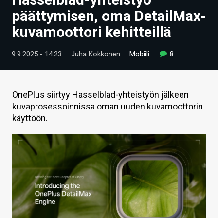
ARTIKKELIT
päättymisen, oma DetailMax-
kuvamoottori kehitteillä
VIDEOT
TECHBBS
9.9.2025 - 14:23
Juha Kokkonen
Mobiili
8
TIETOA
HINTA.FI
OnePlus siirtyy Hasselblad-yhteistyön jälkeen
kuvaprosessoinnissa oman uuden kuvamoottorin
KAUPPA
käyttöön.
VAIHDA TEEMA
HAKU