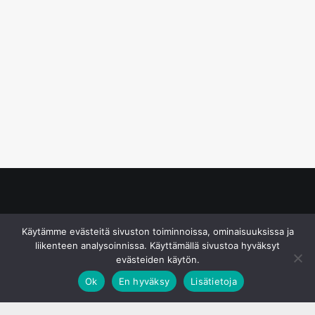
© S&J Media Oy
Käytämme evästeitä sivuston toiminnoissa, ominaisuuksissa ja
liikenteen analysoinnissa. Käyttämällä sivustoa hyväksyt
evästeiden käytön.
Ok
En hyväksy
Lisätietoja
;