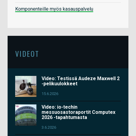
Komponenteille myös kasauspalvelu
VIDEOT
Video: Testissä Audeze Maxwell 2
-pelikuulokkeet
15.6.2026
Video: io-techin
messuosastoraportit Computex
2026 -tapahtumasta
3.6.2026