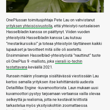
OnePlussan toimitusjohtaja Pete Lau on vahvistanut
yrityksen yhteisösivustolla
, että yhteistyö ruotsalaisen
Hasselbladin kanssa on päättynyt. Viiden vuoden
yhteistyötä Hasselbladin kanssa Lau kutsuu
”mestarikurssiksi” ja toteaa yhteistyön täyttäneen kaikki
lupaukset ja tavoitteet mitä sille oli asetettu.
Ensimmäinen Hasselblad-yhteistyöstä ”nauttinut” tuote
oli OnePlus 9 -mallisto, joka
vieraili io-techin
testattavana
keväällä 2021.
Runsain määrin ylisanoja sisältävässä viestissään Lau
kertoo samalla yrityksen itse kehittämästä uudesta
DetailMax Engine -kuvamoottorista. Laun mukaan uusi
kuvamoottori pystyy tarjoamaan vertaansa vailla olevaa
selkeyttä ja realismia, jotta ne kestävät kriittistä
tarkastelua myös yksityiskohtiin zoomattaessa.