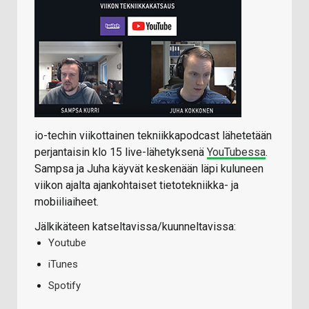
io-techin viikottainen tekniikkapodcast lähetetään
perjantaisin klo 15 live-lähetyksenä
YouTubessa
.
Sampsa ja Juha käyvät keskenään läpi kuluneen
viikon ajalta ajankohtaiset tietotekniikka- ja
mobiiliaiheet.
Jälkikäteen katseltavissa/kuunneltavissa:
Youtube
iTunes
Spotify