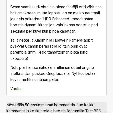
Gcam vaatii luurikohtaisia hienosäätöjä että värit saa
haluamakseen, mutta lopputulos on melko neutraali
jo usein paketista. HDR Enhanced -moodi antaa
boostia dynamiikkaan jos vain jaksaa odotella pari
sekuntia per kuva kun pinoa kasataan.
Tällä hetkellä Xiaomin ja Huawein kamera-appit
pysyvät Gcamin perässä ja joiltain osin ovat
parempia (mm. ~rajoittamattoman pitkä long
exposure).
Noh, pianhan se nähdään millainen detail engine
sieltä sitten puskee Oneplussalta. Nyt kuulostaa
kovin markkinointihömpältä.
Vastaa
Näytetään 50 ensimmäistä kommenttia. Lue kaikki
kommentit ja keskustele aiheesta foorumilla
TechBBS →