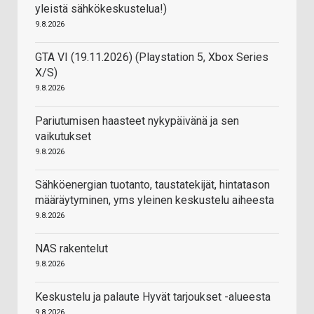
yleistä sähkökeskustelua!)
9.8.2026
GTA VI (19.11.2026) (Playstation 5, Xbox Series
X/S)
9.8.2026
Pariutumisen haasteet nykypäivänä ja sen
vaikutukset
9.8.2026
Sähköenergian tuotanto, taustatekijät, hintatason
määräytyminen, yms yleinen keskustelu aiheesta
9.8.2026
NAS rakentelut
9.8.2026
Keskustelu ja palaute Hyvät tarjoukset -alueesta
9.8.2026