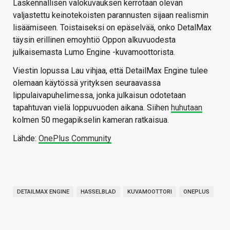
Laskennallisen valokuvauksen kerrotaan olevan
valjastettu keinotekoisten parannusten sijaan realismin
lisäämiseen. Toistaiseksi on epäselvää, onko DetalMax
täysin erillinen emoyhtiö Oppon alkuvuodesta
julkaisemasta Lumo Engine -kuvamoottorista.
Viestin lopussa Lau vihjaa, että DetailMax Engine tulee
olemaan käytössä yrityksen seuraavassa
lippulaivapuhelimessa, jonka julkaisun odotetaan
tapahtuvan vielä loppuvuoden aikana. Siihen
huhutaan
kolmen 50 megapikselin kameran ratkaisua.
Lähde:
OnePlus Community
DETAILMAX ENGINE
HASSELBLAD
KUVAMOOTTORI
ONEPLUS