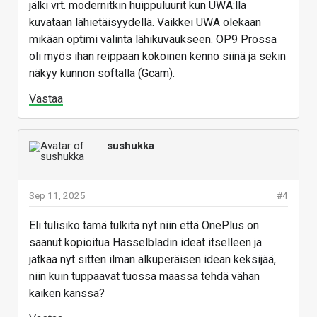
viiveettömän tarkennuksen mahdollistava T-
jälki vrt. modernitkin huippuluurit kun UWA:lla
linssitekniikka.
"
kuvataan lähietäisyydellä. Vaikkei UWA olekaan
mikään optimi valinta lähikuvaukseen. OP9 Prossa
Vastaa
oli myös ihan reippaan kokoinen kenno siinä ja sekin
näkyy kunnon softalla (Gcam).
Vastaa
sushukka
Sep 11, 2025
#4
Eli tulisiko tämä tulkita nyt niin että OnePlus on
saanut kopioitua Hasselbladin ideat itselleen ja
jatkaa nyt sitten ilman alkuperäisen idean keksijää,
niin kuin tuppaavat tuossa maassa tehdä vähän
kaiken kanssa?