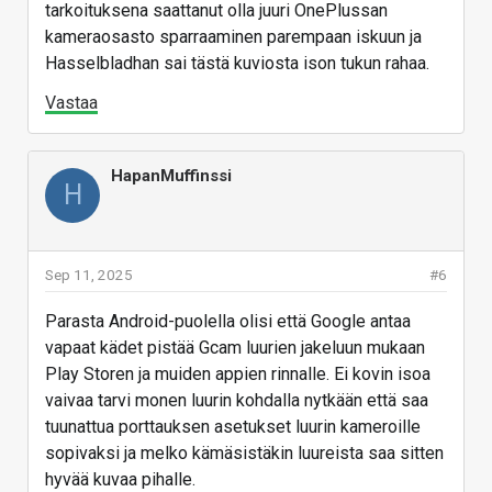
tarkoituksena saattanut olla juuri OnePlussan
kameraosasto sparraaminen parempaan iskuun ja
Hasselbladhan sai tästä kuviosta ison tukun rahaa.
Vastaa
HapanMuffinssi
H
Sep 11, 2025
#6
Parasta Android-puolella olisi että Google antaa
vapaat kädet pistää Gcam luurien jakeluun mukaan
Play Storen ja muiden appien rinnalle. Ei kovin isoa
vaivaa tarvi monen luurin kohdalla nytkään että saa
tuunattua porttauksen asetukset luurin kameroille
sopivaksi ja melko kämäsistäkin luureista saa sitten
hyvää kuvaa pihalle.