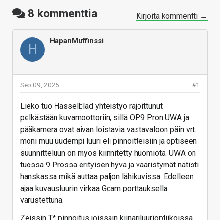
8
kommenttia
Kirjoita kommentti →
HapanMuffinssi
H
Sep 09, 2025
#1
Liekö tuo Hasselblad yhteistyö rajoittunut
pelkästään kuvamoottoriin, sillä OP9 Pron UWA ja
pääkamera ovat aivan loistavia vastavaloon päin vrt.
moni muu uudempi luuri eli pinnoitteisiin ja optiseen
suunnitteluun on myös kiinnitetty huomiota. UWA on
tuossa 9 Prossa erityisen hyvä ja vääristymät nätisti
hanskassa mikä auttaa paljon lähikuvissa. Edelleen
ajaa kuvausluurin virkaa Gcam porttauksella
varustettuna.
Zeissin T* pinnoitus joissain kiinariluurioptiikoissa