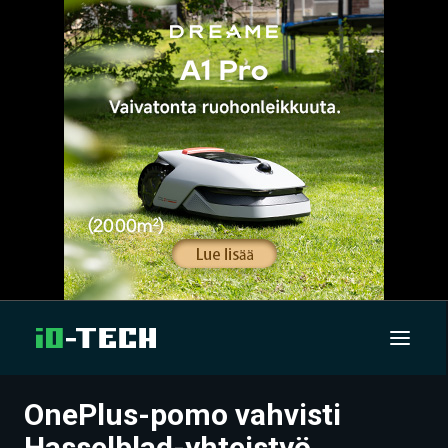
OnePlus-pomo vahvisti
UUTISET
Hasselblad-yhteistyö