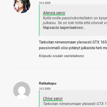
10.2.2020
Alensia sanoi
Kyllä noille passiivikorteillekin on kys
julkaisu. Se on toki totta että olisivat
Napsauta laajentaaksesi…
Tarkoitan nimenomaan yleisesti GTX 1650:
passiivimalli olisi pitänyt julkaista heti
Kirjaudu sisään vastataksesi
Ratkakapu
10.2.2020
Chloe sanoi
Tarkoitan nimenomaan yleisesti GTX 16