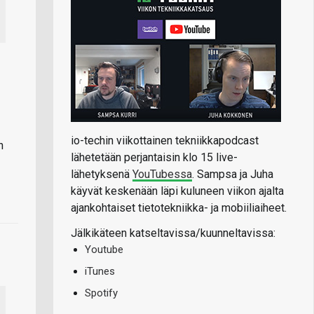
io-techin viikottainen tekniikkapodcast
n
lähetetään perjantaisin klo 15 live-
lähetyksenä
YouTubessa
. Sampsa ja Juha
käyvät keskenään läpi kuluneen viikon ajalta
ajankohtaiset tietotekniikka- ja mobiiliaiheet.
Jälkikäteen katseltavissa/kuunneltavissa:
Youtube
iTunes
Spotify