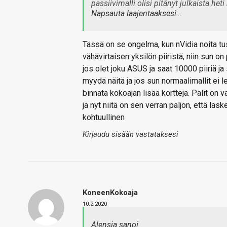
passiivimalli olisi pitänyt julkaista he
Napsauta laajentaaksesi…
Tässä on se ongelma, kun nVidia noita tu
vähävirtaisen yksilön piiristä, niin sun on 
jos olet joku ASUS ja saat 10000 piiriä ja
myydä näitä ja jos sun normaalimallit ei le
binnata kokoajan lisää kortteja. Palit on 
ja nyt niitä on sen verran paljon, että la
kohtuullinen
Kirjaudu sisään vastataksesi
KoneenKokoaja
10.2.2020
Alensia sanoi