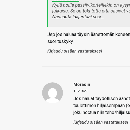
Kyllä noille passiivikorteillekin on kys
julkaisu. Se on toki totta että olisivat
Napsauta laajentaaksesi…
Jep jos haluaa täysin äänettömän koneen 
suorituskyky.
Kirjaudu sisään vastataksesi
Moradin
11.2.2020
Jos haluat täydellisen äänet
tuulettimen hiljaisempaan (e
joku noctua niin teho/hilja
Kirjaudu sisään vastataksesi