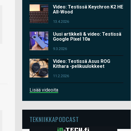
Video: Testissä Keychron K2 HE
All-Wood
13.4.2026
Uusi artikkeli & video: Testissä
Google Pixel 10a
9.3.2026
Video: Testissä Asus ROG
Kithara -pelikuulokkeet
11.2.2026
Lisää videoita
TEKNIIKKAPODCAST