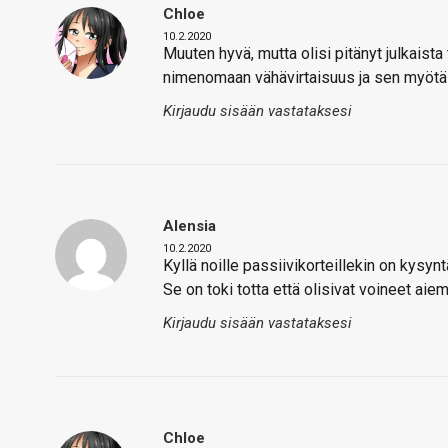
Chloe
10.2.2020
Muuten hyvä, mutta olisi pitänyt julkaista
nimenomaan vähävirtaisuus ja sen myötä 
Kirjaudu sisään vastataksesi
Alensia
10.2.2020
Kyllä noille passiivikorteillekin on kysynt
Se on toki totta että olisivat voineet aiem
Kirjaudu sisään vastataksesi
Chloe