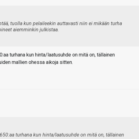
yntää, tuolla kun pelaileekin auttavasti niin ei mikään turha
 voineet aiemminkin julkistaa.
aa turhana kun hinta/laatusuhde on mitä on, tällainen
 muiden mallien ohessa aikoja sitten.
50:aa turhana kun hinta/laatusuhde on mitä on, tällainen