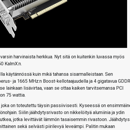
varsin harvinaista herkkua. Nyt sitä on kuitenkin luvassa myös
650 KalmX:n.
lla käytännössä kuin mikä tahansa sisarmalleistaan. Sen
 perus- ja 1665 MHz:n Boost-kellotaajuudella ja 4 gigatavua GDD
tse lainkaan lisävirtaa, vaan se ottaa kaiken tarvitsemansa PCI
 on 75 wattia.
joka on toteutettu täysin passiivisesti. Kyseessä on ensimmäin
nohjain. Siilin jäähdytysrivasto on nikkelöityä alumiinia ja ydin
tkea, jotka levittävät lämmön tasaisemmin rivastoon. Jäähdytyss
ttainen sekä selvästi piirilevyä leveämpi. Palitin mukaan