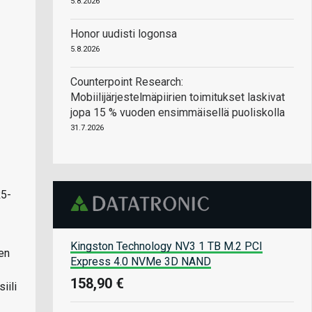
5.8.2026
Honor uudisti logonsa
5.8.2026
Counterpoint Research:
Mobiilijärjestelmäpiirien toimitukset laskivat
jopa 15 % vuoden ensimmäisellä puoliskolla
31.7.2026
R5-
Kingston Technology NV3 1 TB M.2 PCI
en
Express 4.0 NVMe 3D NAND
158,90 €
iili