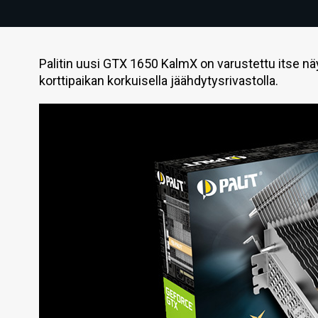
Palitin uusi GTX 1650 KalmX on varustettu itse n
korttipaikan korkuisella jäähdytysrivastolla.