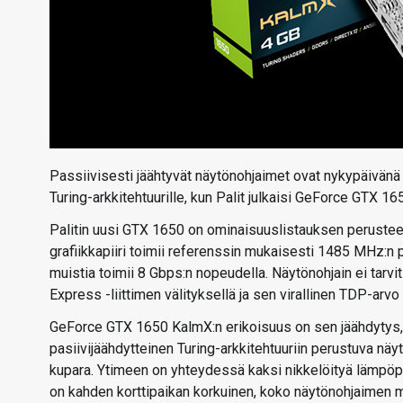
Passiivisesti jäähtyvät näytönohjaimet ovat nykypäivänä 
Turing-arkkitehtuurille, kun Palit julkaisi GeForce GTX 1
Palitin uusi GTX 1650 on ominaisuuslistauksen perustee
grafiikkapiiri toimii referenssin mukaisesti 1485 MHz:n
muistia toimii 8 Gbps:n nopeudella. Näytönohjain ei tarvi
Express -liittimen välityksellä ja sen virallinen TDP-arvo
GeForce GTX 1650 KalmX:n erikoisuus on sen jäähdytys, 
pasiivijäähdytteinen Turing-arkkitehtuuriin perustuva näytö
kupara. Ytimeen on yhteydessä kaksi nikkelöityä lämpöpu
on kahden korttipaikan korkuinen, koko näytönohjaimen mi