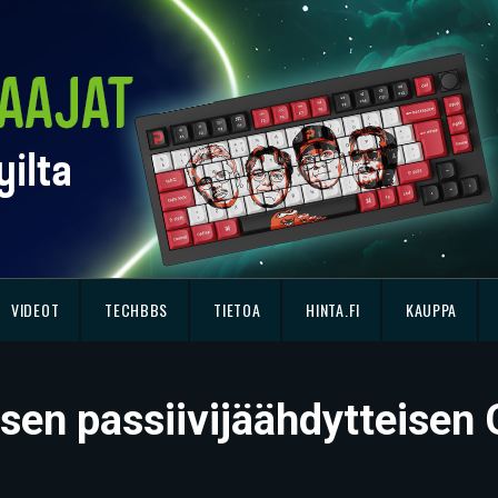
VIDEOT
TECHBBS
TIETOA
HINTA.FI
KAUPPA
äisen passiivijäähdytteise