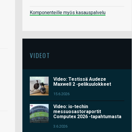
Komponenteille myös kasauspalvelu
VIDEOT
Video: Testissä Audeze
Maxwell 2 -pelikuulokkeet
15.6.2026
Video: io-techin
messuosastoraportit
Computex 2026 -tapahtumasta
3.6.2026