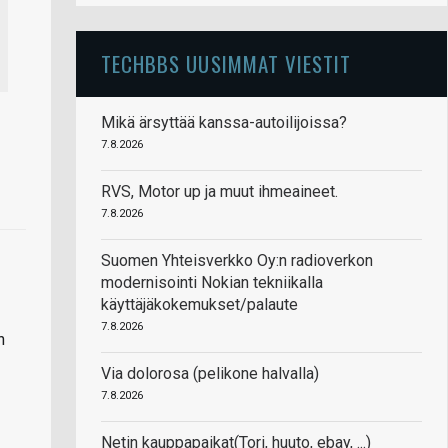
TECHBBS UUSIMMAT VIESTIT
Mikä ärsyttää kanssa-autoilijoissa?
7.8.2026
RVS, Motor up ja muut ihmeaineet.
7.8.2026
Suomen Yhteisverkko Oy:n radioverkon
modernisointi Nokian tekniikalla
käyttäjäkokemukset/palaute
7.8.2026
n
Via dolorosa (pelikone halvalla)
7.8.2026
Netin kauppapaikat(Tori, huuto, ebay, ...)