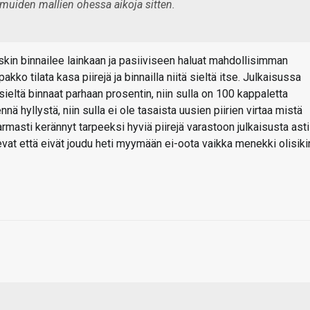
ti muiden mallien ohessa aikoja sitten.
skin binnailee lainkaan ja pasiiviseen haluat mahdollisimman
pakko tilata kasa piirejä ja binnailla niitä sieltä itse. Julkaisussa
 sieltä binnaat parhaan prosentin, niin sulla on 100 kappaletta
nnä hyllystä, niin sulla ei ole tasaista uusien piirien virtaa mistä
varmasti kerännyt tarpeeksi hyviä piirejä varastoon julkaisusta asti
skevat että eivät joudu heti myymään ei-oota vaikka menekki olisiki