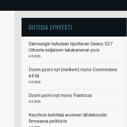
UUTISIA LYHYESTI
Samsungin huhutaan tiputtavan Galaxy S27
Ultrasta neljännen takakameran pois
6.8.2026
Doom pyörii nyt (melkein) myös Commodore
64:llä
6.8.2026
Doom pyörii nyt myös Paintissa
6.8.2026
Keychron kehittää avoimen lähdekoodin
firmwarea pelihiiriin