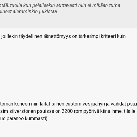
yntää, tuolla kun pelaileekin auttavasti niin ei mikään turha
 voineet aiemminkin julkistaa.
joillekin täydellinen äänettömyys on tärkeämpi kriteeri kuin
tömän koneen niin laitat siihen custom vesijäähyn ja vaihdat psu:
sim silverstonen psuissa on 2200 rpm pyörivä kiina ihme, tilalle
isuus paranee kummasti)