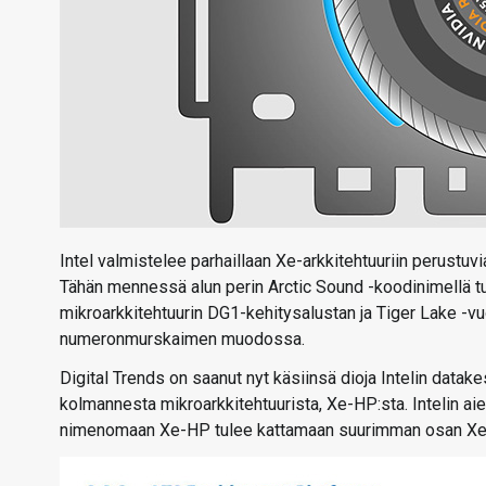
Intel valmistelee parhaillaan Xe-arkkitehtuuriin perustuv
Tähän mennessä alun perin Arctic Sound -koodinimellä t
mikroarkkitehtuurin DG1-kehitysalustan ja Tiger Lake -
numeronmurskaimen muodossa.
Digital Trends on saanut nyt käsiinsä dioja Intelin data
kolmannesta mikroarkkitehtuurista, Xe-HP:sta. Intelin ai
nimenomaan Xe-HP tulee kattamaan suurimman osan Xe-ark