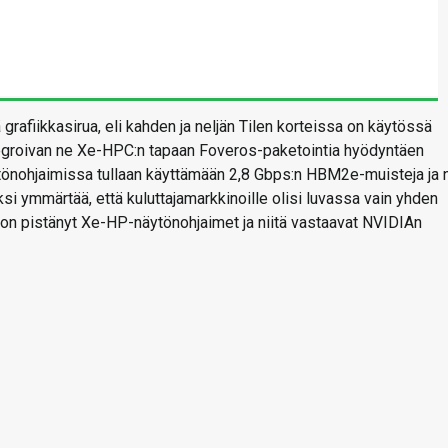
rafiikkasirua, eli kahden ja neljän Tilen korteissa on käytössä
integroivan ne Xe-HPC:n tapaan Foveros-paketointia hyödyntäen
Näytönohjaimissa tullaan käyttämään 2,8 Gbps:n HBM2e-muisteja ja 
si ymmärtää, että kuluttajamarkkinoille olisi luvassa vain yhden
s on pistänyt Xe-HP-näytönohjaimet ja niitä vastaavat NVIDIAn