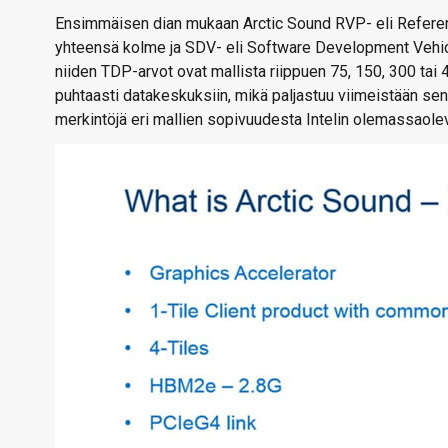
Ensimmäisen dian mukaan Arctic Sound RVP- eli Reference 
yhteensä kolme ja SDV- eli Software Development Vehicle -
niiden TDP-arvot ovat mallista riippuen 75, 150, 300 tai 4
puhtaasti datakeskuksiin, mikä paljastuu viimeistään se
merkintöjä eri mallien sopivuudesta Intelin olemassaolev