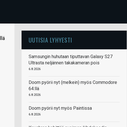
llä
UUTISIA LYHYESTI
Samsungin huhutaan tiputtavan Galaxy S27
Ultrasta neljännen takakameran pois
6.8.2026
Doom pyörii nyt (melkein) myös Commodore
64:llä
6.8.2026
Doom pyörii nyt myös Paintissa
6.8.2026