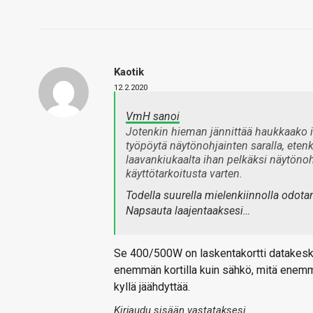
Kaotik
12.2.2020
VmH sanoi
Jotenkin hieman jännittää haukkaako inte
työpöytä näytönohjainten saralla, ete
laavankiukaalta ihan pelkäksi näytönohjai
käyttötarkoitusta varten.
Todella suurella mielenkiinnolla odota
Napsauta laajentaaksesi…
Se 400/500W on laskentakortti datakeskuks
enemmän kortilla kuin sähkö, mitä enemm
kyllä jäähdyttää.
Kirjaudu sisään vastataksesi