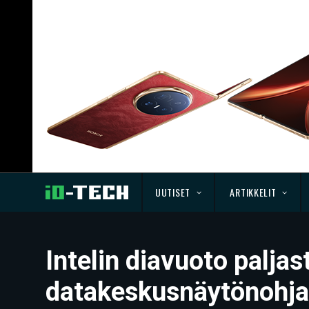
UUTISET
ARTIKKELIT
Intelin diavuoto paljas
datakeskusnäytönohjai