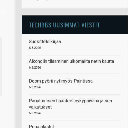
TECHBBS UUSIMMAT VIESTIT
Suosittele kirjaa
6.8.2026
Alkoholin tilaaminen ulkomailta netin kautta
6.8.2026
Doom pyörii nyt myös Paintissa
6.8.2026
Pariutumisen haasteet nykypäivänä ja sen
vaikutukset
6.8.2026
Perunalastut