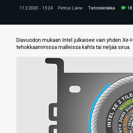
11.2.2020 - 15:24
Petrus Laine
Tietotekniikka
18
Diavuodon mukaan Intel julkaisee vain yhden Xe-HP
tehokkaammissa malleissa kahta tai neljää sirua.