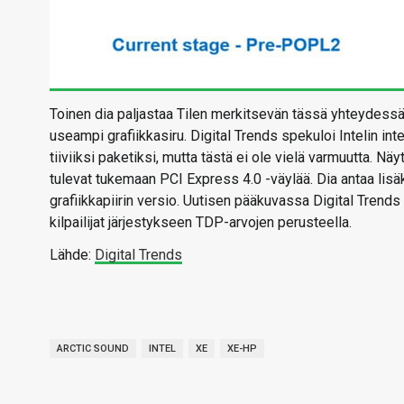
Toinen dia paljastaa Tilen merkitsevän tässä yhteydessä g
useampi grafiikkasiru. Digital Trends spekuloi Intelin 
tiiviiksi paketiksi, mutta tästä ei ole vielä varmuutta. 
tulevat tukemaan PCI Express 4.0 -väylää. Dia antaa lisäk
grafiikkapiirin versio. Uutisen pääkuvassa Digital Trend
kilpailijat järjestykseen TDP-arvojen perusteella.
Lähde:
Digital Trends
ARCTIC SOUND
INTEL
XE
XE-HP