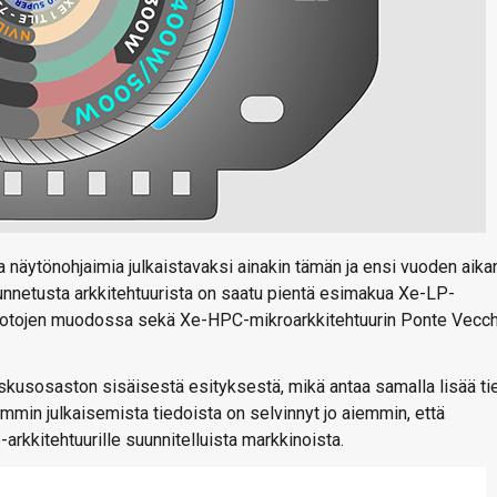
ia näytönohjaimia julkaistavaksi ainakin tämän ja ensi vuoden aika
unnetusta arkkitehtuurista on saatu pientä esimakua Xe-LP-
vuotojen muodossa sekä Xe-HPC-mikroarkkitehtuurin Ponte Vecch
keskusosaston sisäisestä esityksestä, mikä antaa samalla lisää ti
emmin julkaisemista tiedoista on selvinnyt jo aiemmin, että
kitehtuurille suunnitelluista markkinoista.