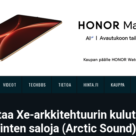
VIDEOT
TECHBBS
TIETOA
HINTA.FI
KAUPPA
taa Xe-arkkitehtuurin kulut
nten saloja (Arctic Sound)