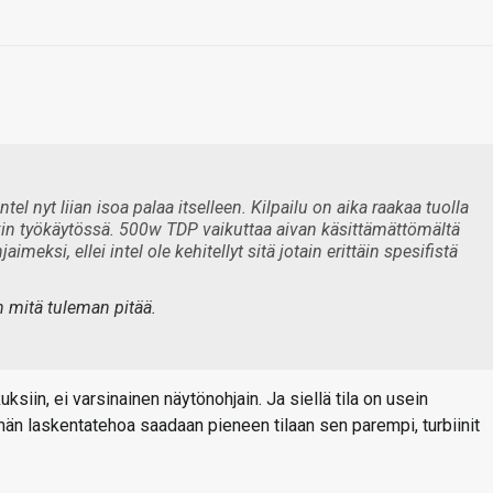
l nyt liian isoa palaa itselleen. Kilpailu on aika raakaa tuolla
nkin työkäytössä. 500w TDP vaikuttaa aivan käsittämättömältä
meksi, ellei intel ole kehitellyt sitä jotain erittäin spesifistä
n mitä tuleman pitää.
iin, ei varsinainen näytönohjain. Ja siellä tila on usein
än laskentatehoa saadaan pieneen tilaan sen parempi, turbiinit