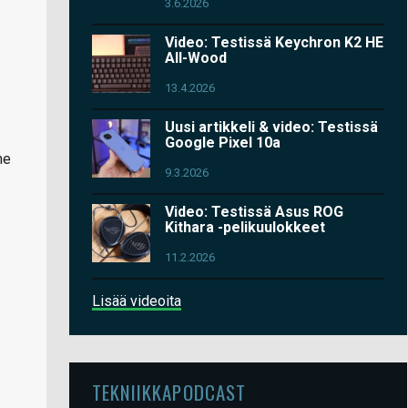
3.6.2026
Video: Testissä Keychron K2 HE
All-Wood
13.4.2026
Uusi artikkeli & video: Testissä
Google Pixel 10a
ne
9.3.2026
Video: Testissä Asus ROG
Kithara -pelikuulokkeet
11.2.2026
Lisää videoita
TEKNIIKKAPODCAST