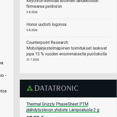
Keychron kehittää avoimen lähdekoodin
firmwarea pelihiiriin
5.8.2026
Honor uudisti logonsa
5.8.2026
Counterpoint Research:
Mobiilijärjestelmäpiirien toimitukset laskivat
jopa 15 % vuoden ensimmäisellä puoliskolla
31.7.2026
na.
io -
etoa
Thermal Grizzly PhaseSheet PTM
jäähdytyslevyn yhdiste Lämpöalusta 2 g