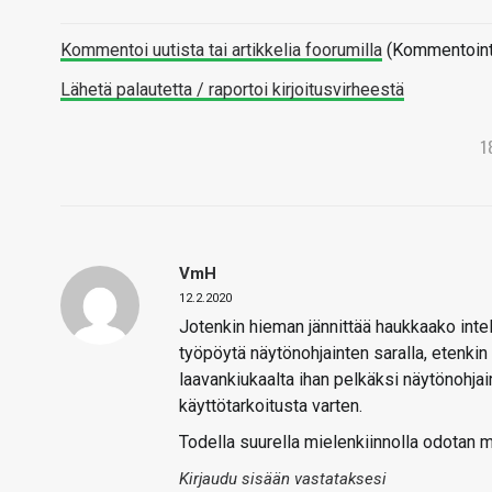
Kommentoi uutista tai artikkelia foorumilla
(Kommentointi 
Lähetä palautetta / raportoi kirjoitusvirheestä
1
VmH
12.2.2020
Jotenkin hieman jännittää haukkaako intel n
työpöytä näytönohjainten saralla, etenki
laavankiukaalta ihan pelkäksi näytönohjaime
käyttötarkoitusta varten.
Todella suurella mielenkiinnolla odotan m
Kirjaudu sisään vastataksesi