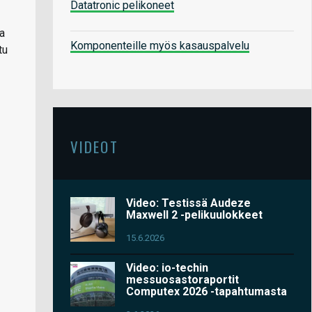
Datatronic pelikoneet
ja
Komponenteille myös kasauspalvelu
tu
VIDEOT
Video: Testissä Audeze
Maxwell 2 -pelikuulokkeet
15.6.2026
Video: io-techin
messuosastoraportit
Computex 2026 -tapahtumasta