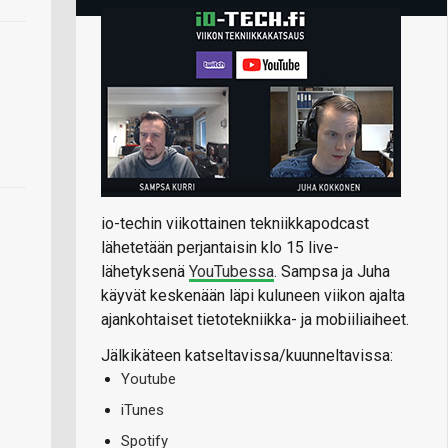
io-techin viikottainen tekniikkapodcast
lähetetään perjantaisin klo 15 live-
lähetyksenä
YouTubessa
. Sampsa ja Juha
käyvät keskenään läpi kuluneen viikon ajalta
ajankohtaiset tietotekniikka- ja mobiiliaiheet.
Jälkikäteen katseltavissa/kuunneltavissa:
Youtube
iTunes
Spotify