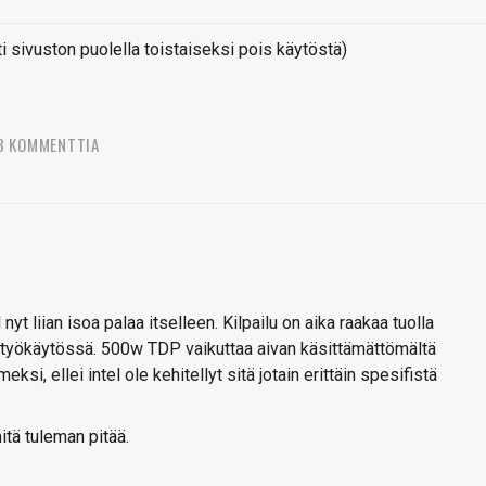
sivuston puolella toistaiseksi pois käytöstä)
8 KOMMENTTIA
yt liian isoa palaa itselleen. Kilpailu on aika raakaa tuolla
n työkäytössä. 500w TDP vaikuttaa aivan käsittämättömältä
ksi, ellei intel ole kehitellyt sitä jotain erittäin spesifistä
itä tuleman pitää.