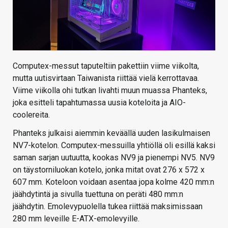
Computex-messut taputeltiin pakettiin viime viikolta,
mutta uutisvirtaan Taiwanista riittää vielä kerrottavaa.
Viime viikolla ohi tutkan livahti muun muassa Phanteks,
joka esitteli tapahtumassa uusia koteloita ja AIO-
coolereita.
Phanteks julkaisi aiemmin keväällä uuden lasikulmaisen
NV7-kotelon. Computex-messuilla yhtiöllä oli esillä kaksi
saman sarjan uutuutta, kookas NV9 ja pienempi NV5. NV9
on täystorniluokan kotelo, jonka mitat ovat 276 x 572 x
607 mm. Koteloon voidaan asentaa jopa kolme 420 mm:n
jäähdytintä ja sivulla tuettuna on peräti 480 mm:n
jäähdytin. Emolevypuolella tukea riittää maksimissaan
280 mm leveille E-ATX-emolevyille.