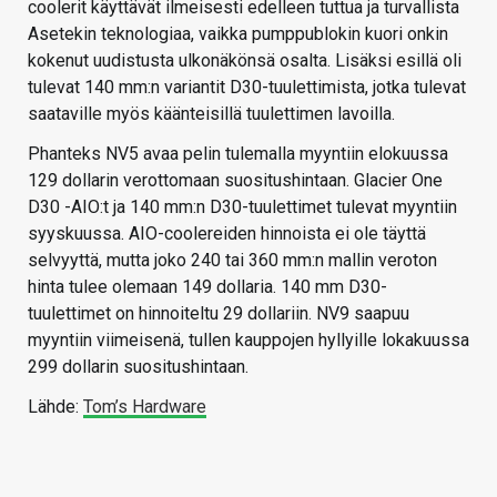
coolerit käyttävät ilmeisesti edelleen tuttua ja turvallista
Asetekin teknologiaa, vaikka pumppublokin kuori onkin
kokenut uudistusta ulkonäkönsä osalta. Lisäksi esillä oli
tulevat 140 mm:n variantit D30-tuulettimista, jotka tulevat
saataville myös käänteisillä tuulettimen lavoilla.
Phanteks NV5 avaa pelin tulemalla myyntiin elokuussa
129 dollarin verottomaan suositushintaan. Glacier One
D30 -AIO:t ja 140 mm:n D30-tuulettimet tulevat myyntiin
syyskuussa. AIO-coolereiden hinnoista ei ole täyttä
selvyyttä, mutta joko 240 tai 360 mm:n mallin veroton
hinta tulee olemaan 149 dollaria. 140 mm D30-
tuulettimet on hinnoiteltu 29 dollariin. NV9 saapuu
myyntiin viimeisenä, tullen kauppojen hyllyille lokakuussa
299 dollarin suositushintaan.
Lähde:
Tom’s Hardware