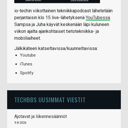
io-techin viikottainen tekniikkapodcast lähetetään
perjantaisin klo 15 live-lähetyksenä
YouTubessa
.
Sampsa ja Juha käyvät keskenään läpi kuluneen
viikon ajalta ajankohtaiset tietotekniikka- ja
mobiiliaiheet.
Jälkikäteen katseltavissa/kuunneltavissa:
Youtube
iTunes
Spotify
TECHBBS UUSIMMAT VIESTIT
Ajotavat ja liikennesäännöt
9.8.2026