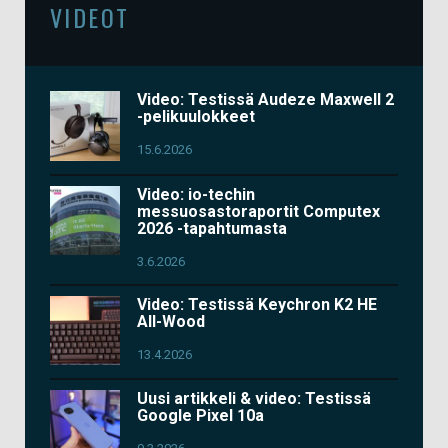
VIDEOT
Video: Testissä Audeze Maxwell 2
-pelikuulokkeet
15.6.2026
Video: io-techin
messuosastoraportit Computex
2026 -tapahtumasta
3.6.2026
Video: Testissä Keychron K2 HE
All-Wood
13.4.2026
Uusi artikkeli & video: Testissä
Google Pixel 10a