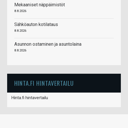
Mekaaniset näppäimistöt
8.8.2026
Sähköauton kotilataus
8.8.2026
Asunnon ostaminen ja asuntolaina
8.8.2026
HINTA.FI HINTAVERTAILU
Hinta.fi hintavertailu