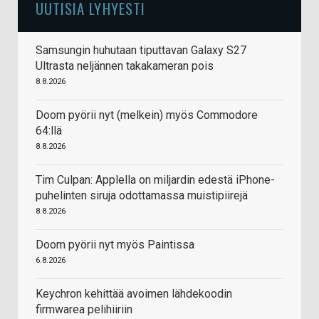
UUTISIA LYHYESTI
Samsungin huhutaan tiputtavan Galaxy S27
Ultrasta neljännen takakameran pois
8.8.2026
Doom pyörii nyt (melkein) myös Commodore
64:llä
8.8.2026
Tim Culpan: Applella on miljardin edestä iPhone-
puhelinten siruja odottamassa muistipiirejä
8.8.2026
Doom pyörii nyt myös Paintissa
6.8.2026
Keychron kehittää avoimen lähdekoodin
firmwarea pelihiiriin