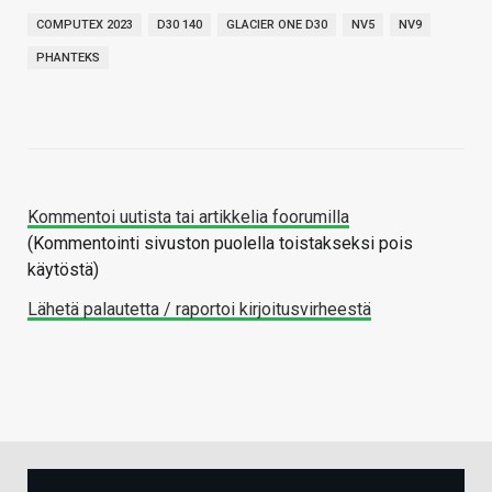
COMPUTEX 2023
D30 140
GLACIER ONE D30
NV5
NV9
PHANTEKS
Kommentoi uutista tai artikkelia foorumilla
(Kommentointi sivuston puolella toistakseksi pois
käytöstä)
Lähetä palautetta / raportoi kirjoitusvirheestä