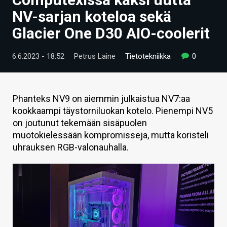
ARTIKKELIT
NV-sarjan koteloa sekä
Glacier One D30 AIO-coolerit
VIDEOT
TECHBBS
6.6.2023 - 18:52
Petrus Laine
Tietotekniikka
0
TIETOA
HINTA.FI
Phanteks NV9 on aiemmin julkaistua NV7:aa
kookkaampi täystorniluokan kotelo. Pienempi NV5
KAUPPA
on joutunut tekemään sisäpuolen
muotokielessään kompromisseja, mutta koristeli
VAIHDA TEEMA
uhrauksen RGB-valonauhalla.
HAKU