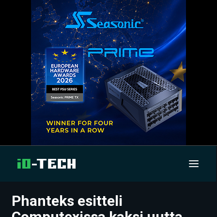
Phanteks esitteli
UUTISET
Computexissa kaksi uutta