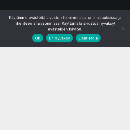
© S&J Media Oy
Käytämme evästeitä sivuston toiminnoissa, ominaisuuksissa ja
liikenteen analysoinnissa. Käyttämällä sivustoa hyväksyt
evästeiden käytön.
Ok
En hyväksy
Lisätietoja
;