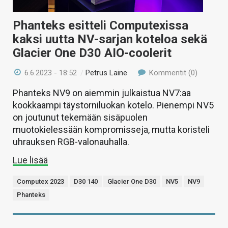
Phanteks esitteli Computexissa
kaksi uutta NV-sarjan koteloa sekä
Glacier One D30 AIO-coolerit
6.6.2023 - 18:52
/
Petrus Laine
Kommentit (0)
Phanteks NV9 on aiemmin julkaistua NV7:aa
kookkaampi täystorniluokan kotelo. Pienempi NV5
on joutunut tekemään sisäpuolen
muotokielessään kompromisseja, mutta koristeli
uhrauksen RGB-valonauhalla.
Lue lisää
Computex 2023
D30 140
Glacier One D30
NV5
NV9
Phanteks