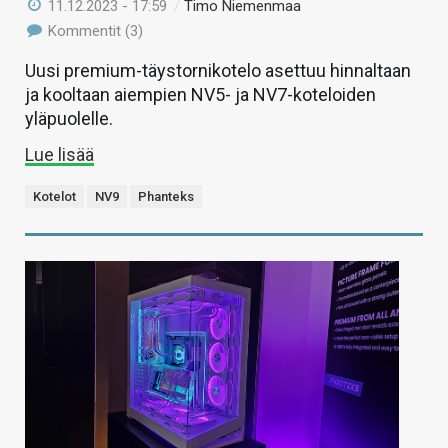
11.12.2023 - 17:59
/
Timo Niemenmaa
Kommentit (3)
Uusi premium-täystornikotelo asettuu hinnaltaan
ja kooltaan aiempien NV5- ja NV7-koteloiden
yläpuolelle.
Lue lisää
Kotelot
NV9
Phanteks