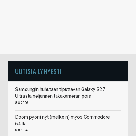
UUTISIA LYHYESTI
Samsungin huhutaan tiputtavan Galaxy S27
Ultrasta neljännen takakameran pois
8.8.2026
Doom pyörii nyt (melkein) myös Commodore
64:llä
8.8.2026