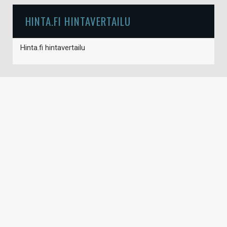
HINTA.FI HINTAVERTAILU
Hinta.fi hintavertailu