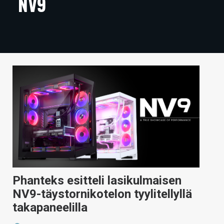
NV9
ARTIKKELIT
VIDEOT
TECHBBS
TIETOA
HINTA.FI
KAUPPA
VAIHDA TEEMA
Phanteks esitteli lasikulmaisen
HAKU
NV9-täystornikotelon tyylitellyllä
takapaneelilla