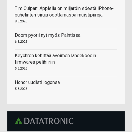
Tim Culpan: Applella on miljardin edestä iPhone-
puhelinten siruja odottamassa muistipiirejä
8.8.2026
Doom pyörii nyt myös Paintissa
6.8.2026
Keychron kehittää avoimen lähdekoodin
firmwarea pelihiiriin
5.8.2026
Honor uudisti logonsa
5.8.2026