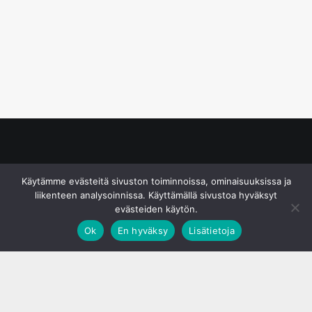
© S&J Media Oy
Käytämme evästeitä sivuston toiminnoissa, ominaisuuksissa ja
liikenteen analysoinnissa. Käyttämällä sivustoa hyväksyt
evästeiden käytön.
Ok
En hyväksy
Lisätietoja
;