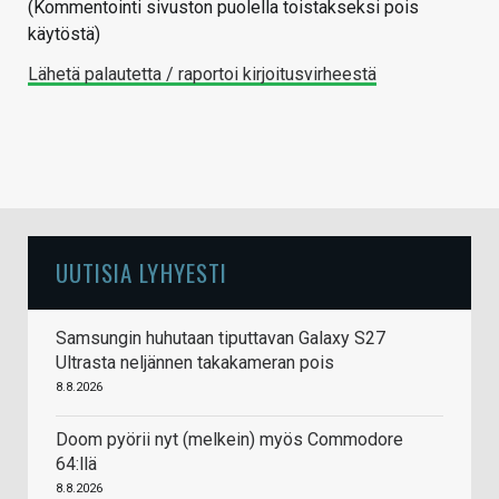
(Kommentointi sivuston puolella toistakseksi pois
käytöstä)
Lähetä palautetta / raportoi kirjoitusvirheestä
UUTISIA LYHYESTI
Samsungin huhutaan tiputtavan Galaxy S27
Ultrasta neljännen takakameran pois
8.8.2026
Doom pyörii nyt (melkein) myös Commodore
64:llä
8.8.2026