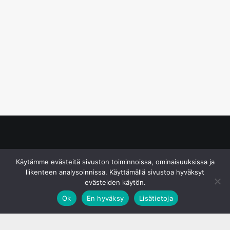
© S&J Media Oy
Käytämme evästeitä sivuston toiminnoissa, ominaisuuksissa ja
liikenteen analysoinnissa. Käyttämällä sivustoa hyväksyt
evästeiden käytön.
Ok
En hyväksy
Lisätietoja
;