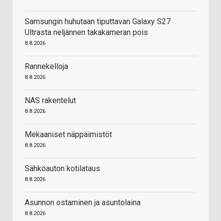
Samsungin huhutaan tiputtavan Galaxy S27
Ultrasta neljännen takakameran pois
8.8.2026
Rannekelloja
8.8.2026
NAS rakentelut
8.8.2026
Mekaaniset näppäimistöt
8.8.2026
Sähköauton kotilataus
8.8.2026
Asunnon ostaminen ja asuntolaina
8.8.2026