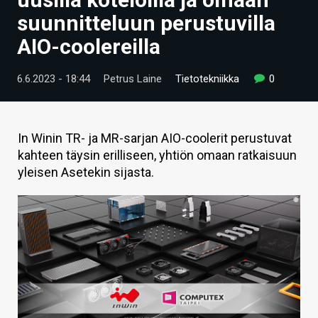
ARTIKKELIT
suunnitteluun perustuvilla
AIO-coolereilla
VIDEOT
TECHBBS
6.6.2023 - 18:44
Petrus Laine
Tietotekniikka
0
TIETOA
HINTA.FI
In Winin TR- ja MR-sarjan AIO-coolerit perustuvat
kahteen täysin erilliseen, yhtiön omaan ratkaisuun
KAUPPA
yleisen Asetekin sijasta.
VAIHDA TEEMA
HAKU