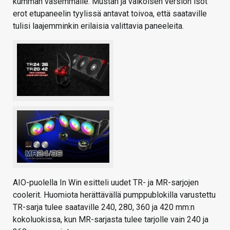
kumman vasemmalle. Mustan ja valkoisen version isot
erot etupaneelin tyylissä antavat toivoa, että saataville
tulisi laajemminkin erilaisia valittavia paneeleita.
AIO-puolella In Win esitteli uudet TR- ja MR-sarjojen
coolerit. Huomiota herättävällä pumppublokilla varustettu
TR-sarja tulee saataville 240, 280, 360 ja 420 mm:n
kokoluokissa, kun MR-sarjasta tulee tarjolle vain 240 ja