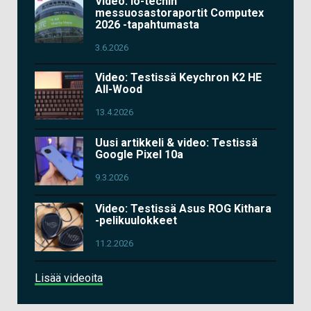
Video: io-techin
messuosastoraportit Computex
2026 -tapahtumasta
3.6.2026
Video: Testissä Keychron K2 HE
All-Wood
13.4.2026
Uusi artikkeli & video: Testissä
Google Pixel 10a
9.3.2026
Video: Testissä Asus ROG Kithara
-pelikuulokkeet
11.2.2026
Lisää videoita