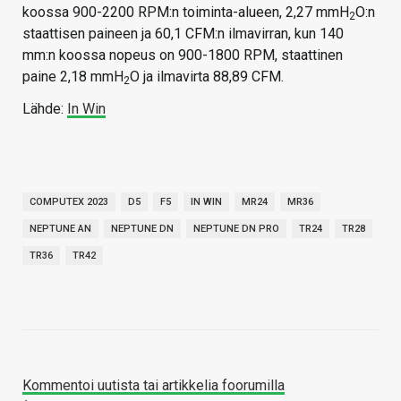
koossa 900-2200 RPM:n toiminta-alueen, 2,27 mmH
O:n
2
staattisen paineen ja 60,1 CFM:n ilmavirran, kun 140
mm:n koossa nopeus on 900-1800 RPM, staattinen
paine 2,18 mmH
O ja ilmavirta 88,89 CFM.
2
Lähde:
In Win
COMPUTEX 2023
D5
F5
IN WIN
MR24
MR36
NEPTUNE AN
NEPTUNE DN
NEPTUNE DN PRO
TR24
TR28
TR36
TR42
Kommentoi uutista tai artikkelia foorumilla