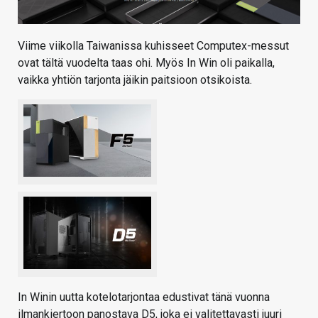
Viime viikolla Taiwanissa kuhisseet Computex-messut
ovat tältä vuodelta taas ohi. Myös In Win oli paikalla,
vaikka yhtiön tarjonta jäikin paitsioon otsikoista.
In Winin uutta kotelotarjontaa edustivat tänä vuonna
ilmankiertoon panostava D5, joka ei valitettavasti juuri