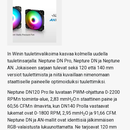
In Winin tuuletinvalikoima kasvaa kolmella uudella
tuuletinsarjalla: Neptune DN Pro, Nepture DN ja Neptune
AN. Jokaiseen sarjaan tulevat sekä 120 että 140 mm
versiot tuulettimista ja niitä kuvaillaan nimenomaan
staattiselle paineelle optimoiduiksi tuulettimiksi.
Neptune DN120 Pro:lle luvataan PWM-ohjattuna 0-2200
RPM:n toiminta-alue, 2,83 mmH
O:n staattinen paine ja
2
60,56 CFM:n ilmavirta, kun DN140 Prolla vastaavat
lukemat ovat 0-1800 RPM, 2,95 mmH
O ja 91,66 CFM.
2
Neptune DN ja AN-mallit ovat identtisiä jälkimmäisen
RGB-valaistusta lukuunottamatta. Ne tarjoavat 120 mm