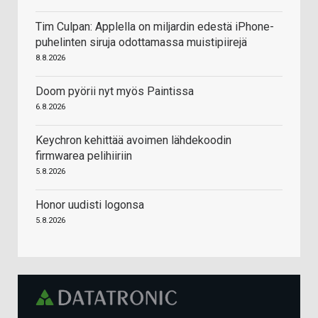
Tim Culpan: Applella on miljardin edestä iPhone-
puhelinten siruja odottamassa muistipiirejä
8.8.2026
Doom pyörii nyt myös Paintissa
6.8.2026
Keychron kehittää avoimen lähdekoodin
firmwarea pelihiiriin
5.8.2026
Honor uudisti logonsa
5.8.2026