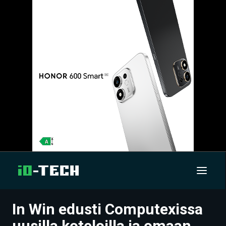
In Win edusti Computexissa
UUTISET
uusilla koteloilla ja omaan