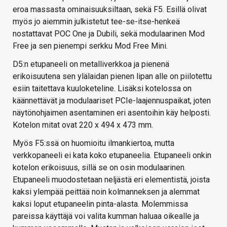
eroa massasta ominaisuuksiltaan, sekä F5. Esillä olivat
myös jo aiemmin julkistetut tee-se-itse-henkeä
nostattavat POC One ja Dubili, sekä modulaarinen Mod
Free ja sen pienempi serkku Mod Free Mini.
D5:n etupaneeli on metalliverkkoa ja pienenä
erikoisuutena sen ylälaidan pienen lipan alle on piilotettu
esiin taitettava kuuloketeline. Lisäksi kotelossa on
käännettävät ja modulaariset PCIe-laajennuspaikat, joten
näytönohjaimen asentaminen eri asentoihin käy helposti.
Kotelon mitat ovat 220 x 494 x 473 mm.
Myös F5:ssä on huomioitu ilmankiertoa, mutta
verkkopaneeli ei kata koko etupaneelia. Etupaneeli onkin
kotelon erikoisuus, sillä se on osin modulaarinen.
Etupaneeli muodostetaan neljästä eri elementistä, joista
kaksi ylempää peittää noin kolmanneksen ja alemmat
kaksi loput etupaneelin pinta-alasta. Molemmissa
pareissa käyttäjä voi valita kumman haluaa oikealle ja