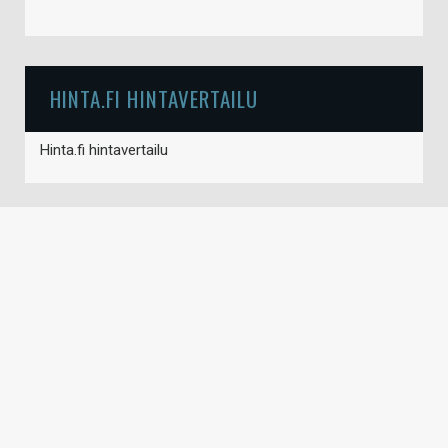
HINTA.FI HINTAVERTAILU
Hinta.fi hintavertailu