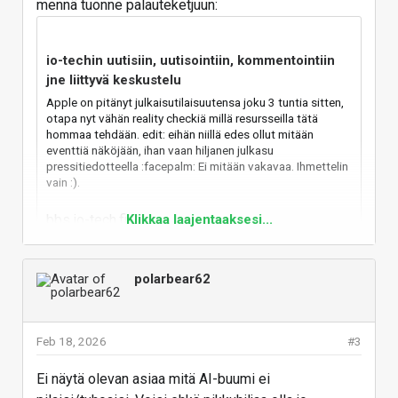
mennä tuonne palauteketjuun:
io-techin uutisiin, uutisointiin, kommentointiin
jne liittyvä keskustelu
Apple on pitänyt julkaisutilaisuutensa joku 3 tuntia sitten,
otapa nyt vähän reality checkiä millä resursseilla tätä
hommaa tehdään. edit: eihän niillä edes ollut mitään
eventtiä näköjään, ihan vaan hiljanen julkasu
pressitiedotteella :facepalm: Ei mitään vakavaa. Ihmettelin
vain :).
bbs.io-tech.fi
Klikkaa laajentaaksesi...
Vastaa
polarbear62
Feb 18, 2026
#3
Ei näytä olevan asiaa mitä AI-buumi ei