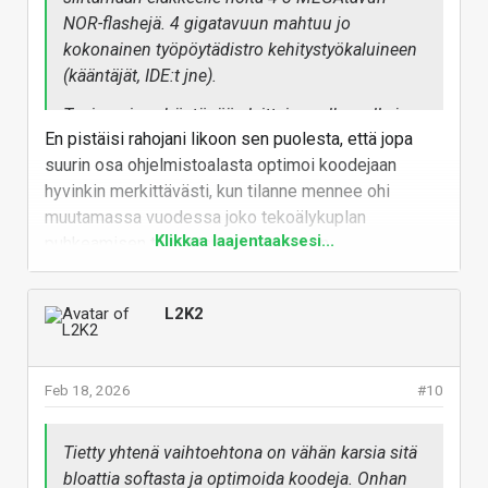
NOR-flashejä. 4 gigatavuun mahtuu jo
kokonainen työpöytädistro kehitystyökaluineen
(kääntäjät, IDE:t jne).
Tosin noissa häntäpään laitteissa alkaa olla jo
En pistäisi rahojani likoon sen puolesta, että jopa
se, että jos tavara on yhdellä piirillä, ei oikein voi
suurin osa ohjelmistoalasta optimoi koodejaan
enää leikata pienemmiksi paloiksi.
hyvinkin merkittävästi, kun tilanne mennee ohi
Valmistuskustannuksetkaan tuskin hirveästi
muutamassa vuodessa joko tekoälykuplan
halpenisivat vaikka nanometrimäärää
Klikkaa laajentaaksesi...
puhkeamisen tai tuotantokapasiteetin
kasvattaisi. Hinta muodostuu lähinnä vaan
kasvattamisen myötä. Jossain määrin tällaista
kysynnän ja tarjonnan epäsuhdasta.
positiivista kehitystä voi toki tapahtuakin.
L2K2
Vastaa
Feb 18, 2026
#10
Tietty yhtenä vaihtoehtona on vähän karsia sitä
bloattia softasta ja optimoida koodeja. Onhan