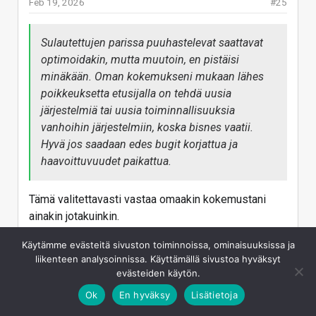
Feb 19, 2026
#25
Sulautettujen parissa puuhastelevat saattavat
optimoidakin, mutta muutoin, en pistäisi
minäkään. Oman kokemukseni mukaan lähes
poikkeuksetta etusijalla on tehdä uusia
järjestelmiä tai uusia toiminnallisuuksia
vanhoihin järjestelmiin, koska bisnes vaatii.
Hyvä jos saadaan edes bugit korjattua ja
haavoittuvuudet paikattua.
Tämä valitettavasti vastaa omaakin kokemustani
ainakin jotakuinkin.
Vastaa
Käytämme evästeitä sivuston toiminnoissa, ominaisuuksissa ja
liikenteen analysoinnissa. Käyttämällä sivustoa hyväksyt
evästeiden käytön.
love_doctor
Ok
En hyväksy
Lisätietoja
L