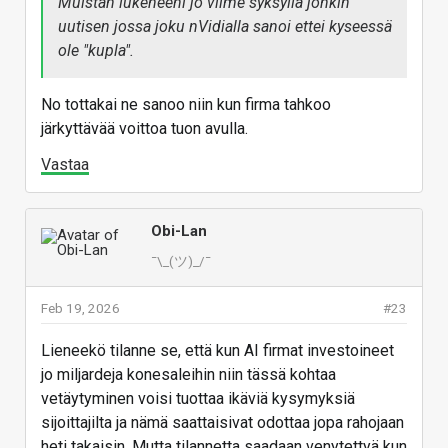
Muistan lukeneeni jo viime syksyllä jonkin
between $635 billion and $665
billion in their respective 2026
uutisen jossa joku nVidialla sanoi ettei kyseessä
fiscal years.
ole "kupla".
finance.yahoo.com
No tottakai ne sanoo niin kun firma tahkoo
järkyttävää voittoa tuon avulla.
Vastaa
Vastaa
Obi-Lan
¯\_(ツ)_/¯
Feb 19, 2026
#23
Lieneekö tilanne se, että kun AI firmat investoineet
jo miljardeja konesaleihin niin tässä kohtaa
vetäytyminen voisi tuottaa ikäviä kysymyksiä
sijoittajilta ja nämä saattaisivat odottaa jopa rahojaan
heti takaisin. Mutta tilannetta saadaan venytettyä kun