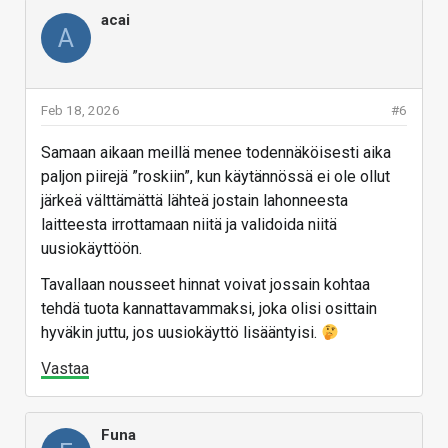
acai
A
Feb 18, 2026
#6
Samaan aikaan meillä menee todennäköisesti aika
paljon piirejä ”roskiin”, kun käytännössä ei ole ollut
järkeä välttämättä lähteä jostain lahonneesta
laitteesta irrottamaan niitä ja validoida niitä
uusiokäyttöön.
Tavallaan nousseet hinnat voivat jossain kohtaa
tehdä tuota kannattavammaksi, joka olisi osittain
hyväkin juttu, jos uusiokäyttö lisääntyisi.
Vastaa
Funa