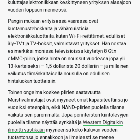
kuluttajaelektroniikkaan keskittyneen yrityksen alasajoon
vuoden loppuun mennessä.
Pangin mukaan erityisessä vaarassa ovat
kustannustehokkaita ja vähämuistisia
elektroniikkatuotteita, kuten Wi-Fi-reitittimet, edulliset
äly-TV:t ja TV-boksit, valmistavat yritykset. Hän nostaa
esimerkiksi monissa televisioissa käytetyn 8 Gt:n
eMMC-piirin, jonka hinta on noussut vuodessa jopa yli
13-kertaiseksi – 1,5 dollarista 20 dollariin – ja millainen
vaikutus tämänkaltaisella nousulla on edullisen
hintaluokan tuotteisiin.
Toinen ongelma koskee piirien saatavuutta.
Muistivalmistajat ovat myyneet omat kapasiteettinsa jo
vuosiksi eteenpäin, eikä NAND-piirien puolella tilanne
vaikuta sen paremmalta. Jopa perinteisten kiintolevyjen
puolella tilanne näyttää synkältä ja
Western Digitalkin
ilmoitti vastikään
myyneensä koko kuluvan vuoden
tuotantonsa jo ennakkoon ja ilmeisesti se menee