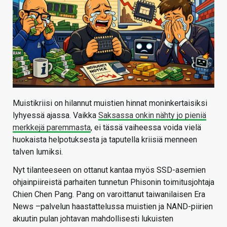
Muistikriisi on hilannut muistien hinnat moninkertaisiksi
lyhyessä ajassa. Vaikka
Saksassa onkin nähty jo pieniä
merkkejä paremmasta
, ei tässä vaiheessa voida vielä
huokaista helpotuksesta ja taputella kriisiä menneen
talven lumiksi.
Nyt tilanteeseen on ottanut kantaa myös SSD-asemien
ohjainpiireistä parhaiten tunnetun Phisonin toimitusjohtaja
Chien Chen Pang. Pang on varoittanut taiwanilaisen Era
News –palvelun haastattelussa muistien ja NAND-piirien
akuutin pulan johtavan mahdollisesti lukuisten