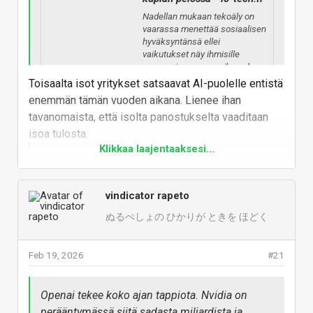
according to people familiar
with the matter, a record-
Nadellan mukaan tekoäly on
breaking financing deal that
vaarassa menettää sosiaalisen
would give the startup
hyväksyntänsä ellei
additional capital to build out
vaikutukset näy ihmisille
its artificial intelligence tools.
paremmin samaan aikaan kun
yli puolet yrityksistä toteaa,
Toisaalta isot yritykset satsaavat AI-puolelle entistä
etteivät he ole kokeneet
www.bloomberg.com
enemmän tämän vuoden aikana. Lienee ihan
tekoälystä hyötyä.
tavanomaista, että isolta panostukselta vaaditaan
isoa tulosta.
www.io-tech.fi
Klikkaa laajentaaksesi...
The four Big Tech "hyperscalers" — Microsoft
(
MSFT
), Alphabet (
GOOGL
,
GOOG
), Amazon
(
AMZN
), and Meta (
META
) — are on track to
vindicator rapeto
spend upward of $650 billion on artificial
ぬるぺしょの ひかりが ときを ほどく
intelligence investments this year.
Feb 19, 2026
#21
Spesifisesti microsoftista alla
Late last month, Meta told investors it would
Openai tekee koko ajan tappiota. Nvidia on
spend anywhere from
$115 billion to $135
perääntymässä siitä sadasta miljardista ja