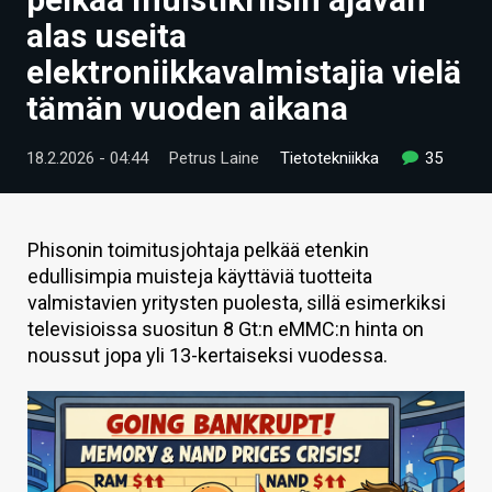
ARTIKKELIT
alas useita
elektroniikkavalmistajia vielä
VIDEOT
tämän vuoden aikana
TECHBBS
18.2.2026 - 04:44
Petrus Laine
Tietotekniikka
35
TIETOA
HINTA.FI
Phisonin toimitusjohtaja pelkää etenkin
KAUPPA
edullisimpia muisteja käyttäviä tuotteita
valmistavien yritysten puolesta, sillä esimerkiksi
VAIHDA TEEMA
televisioissa suositun 8 Gt:n eMMC:n hinta on
noussut jopa yli 13-kertaiseksi vuodessa.
HAKU