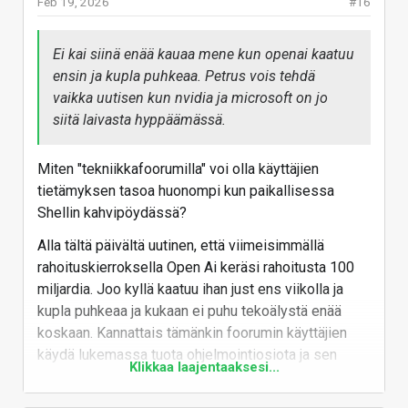
Feb 19, 2026
#16
Microsoftin Satya Nadella
vaatii tekoälyltä näkyvämpiä
Ei kai siinä enää kauaa mene kun openai kaatuu
vaikutuksia kuplan pelossa -
io-tech.fi
ensin ja kupla puhkeaa. Petrus vois tehdä
vaikka uutisen kun nvidia ja microsoft on jo
Nadellan mukaan tekoäly on
vaarassa menettää sosiaalisen
siitä laivasta hyppäämässä.
hyväksyntänsä ellei vaikutukset näy
ihmisille paremmin samaan aikaan
kun yli puolet yrityksistä toteaa,
Miten "tekniikkafoorumilla" voi olla käyttäjien
etteivät he ole kokeneet tekoälystä
tietämyksen tasoa huonompi kun paikallisessa
hyötyä.
Shellin kahvipöydässä?
www.io-tech.fi
Alla tältä päivältä uutinen, että viimeisimmällä
rahoituskierroksella Open Ai keräsi rahoitusta 100
Vastaa
miljardia. Joo kyllä kaatuu ihan just ens viikolla ja
kupla puhkeaa ja kukaan ei puhu tekoälystä enää
koskaan. Kannattais tämänkin foorumin käyttäjien
käydä lukemassa tuota ohjelmointiosiota ja sen
Klikkaa laajentaaksesi...
tekoälykeskustelua. Saa toki copettaa ja elää
omissa harhoissa ja unelmoida, että kupla puhkeaa