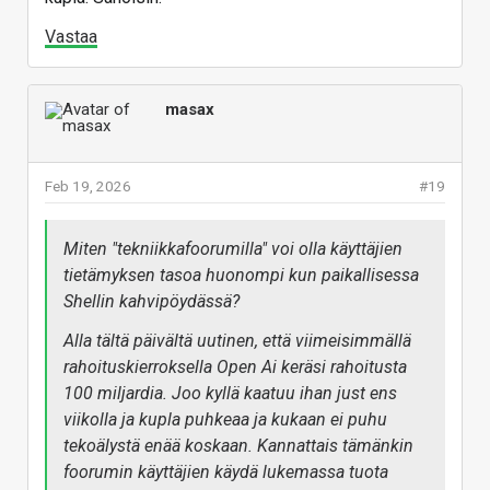
additional capital to build out
its artificial intelligence tools.
Vastaa
www.bloomberg.com
masax
Feb 19, 2026
#19
Miten "tekniikkafoorumilla" voi olla käyttäjien
tietämyksen tasoa huonompi kun paikallisessa
Shellin kahvipöydässä?
Alla tältä päivältä uutinen, että viimeisimmällä
rahoituskierroksella Open Ai keräsi rahoitusta
100 miljardia. Joo kyllä kaatuu ihan just ens
viikolla ja kupla puhkeaa ja kukaan ei puhu
tekoälystä enää koskaan. Kannattais tämänkin
foorumin käyttäjien käydä lukemassa tuota