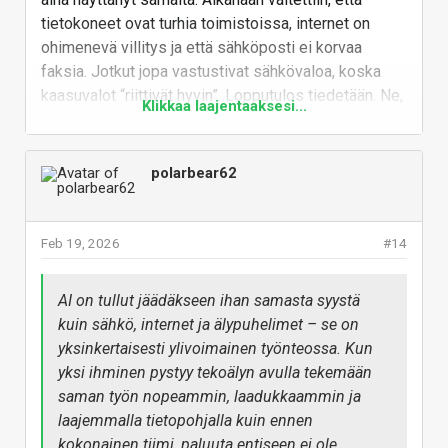
tietokoneet ovat turhia toimistoissa, internet on
ohimenevä villitys ja että sähköposti ei korvaa
faksia. Jotkut jopa vastustivat sähkövaloa, koska
kaasuvalot “riittivät hyvin”. Lopputulos tiedetään. Ne,
Klikkaa laajentaaksesi...
jotka sopeutuivat, menestyivät. Ne, jotka jäivät
vastustamaan, jäivät jälkeen.
polarbear62
Tekoäly ei ole mikään hype-lelu vaan yleiskäyttöinen
työväline, joka tehostaa ajattelua, analyysiä,
sisällöntuotantoa ja päätöksentekoa. Se ei tarkoita,
Feb 19, 2026
#14
että kaikki työ katoaa, mutta työn tekemisen tapa on
jo muuttunut pysyvästi. Sama kaava toistuu kuin
ennenkin: ensin epäillään, sitten vastustetaan,
AI on tullut jäädäkseen ihan samasta syystä
lopulta siitä tulee standardi. AI on nyt siinä
kuin sähkö, internet ja älypuhelimet – se on
pisteessä, ettei kehitystä enää pysäytetä.
yksinkertaisesti ylivoimainen työnteossa. Kun
yksi ihminen pystyy tekoälyn avulla tekemään
Loppuun vielä prompti, jonka jokainen voi käydä
saman työn nopeammin, laadukkaammin ja
tekemässä omalla tekoälyllä:
laajemmalla tietopohjalla kuin ennen
"Luo humoristinen sarjakuvamainen kuva
kokonainen tiimi, paluuta entiseen ei ole.