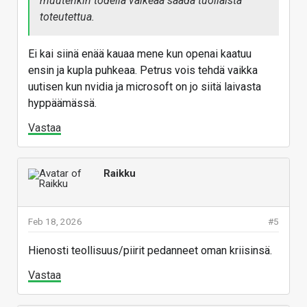
muutenkin todella vaikeaa saada tuollaista
toteutettua.
Ei kai siinä enää kauaa mene kun openai kaatuu
ensin ja kupla puhkeaa. Petrus vois tehdä vaikka
uutisen kun nvidia ja microsoft on jo siitä laivasta
hyppäämässä.
Vastaa
Raikku
Feb 18, 2026
#5
Hienosti teollisuus/piirit pedanneet oman kriisinsä.
Vastaa