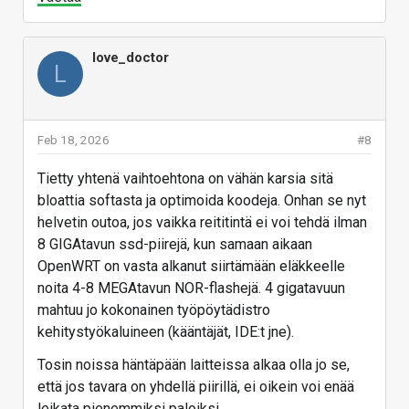
love_doctor
L
Feb 18, 2026
#8
Tietty yhtenä vaihtoehtona on vähän karsia sitä
bloattia softasta ja optimoida koodeja. Onhan se nyt
helvetin outoa, jos vaikka reititintä ei voi tehdä ilman
8 GIGAtavun ssd-piirejä, kun samaan aikaan
OpenWRT on vasta alkanut siirtämään eläkkeelle
noita 4-8 MEGAtavun NOR-flashejä. 4 gigatavuun
mahtuu jo kokonainen työpöytädistro
kehitystyökaluineen (kääntäjät, IDE:t jne).
Tosin noissa häntäpään laitteissa alkaa olla jo se,
että jos tavara on yhdellä piirillä, ei oikein voi enää
leikata pienemmiksi paloiksi.