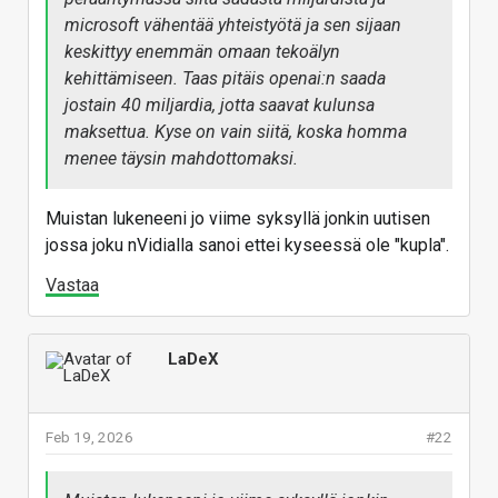
billion
in 2026, while Microsoft's annual run rate
microsoft vähentää yhteistyötä ja sen sijaan
for its 2026 fiscal year, which began in July,
keskittyy enemmän omaan tekoälyn
would put the company on pace for capital
kehittämiseen. Taas pitäis openai:n saada
expenditures of $145 billion.
jostain 40 miljardia, jotta saavat kulunsa
maksettua. Kyse on vain siitä, koska homma
menee täysin mahdottomaksi.
Kaasua painetaan, ei jarrua
At the low end of that range, the four would
Muistan lukeneeni jo viime syksyllä jonkin uutisen
spend about $635 billion, marking a roughly
jossa joku nVidialla sanoi ettei kyseessä ole "kupla".
67% spike from the companies’ $381 billion in
Vastaa
expenditures in 2025.
LaDeX
Big Tech set to spend $650
billion in 2026 as AI
investments soar
Feb 19, 2026
#22
Alphabet, Microsoft, Amazon, and
Meta are on track to spend