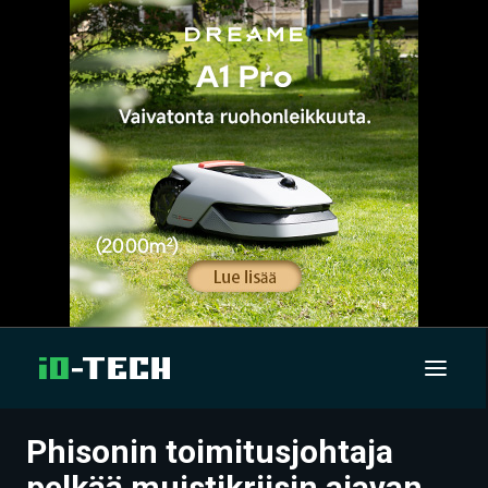
Phisonin toimitusjohtaja
UUTISET
pelkää muistikriisin ajavan