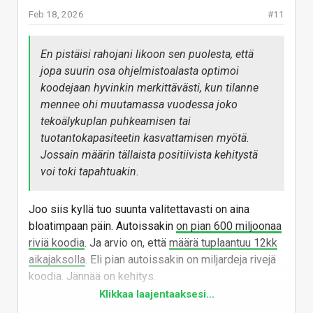
hyökkäyspintaa kaapata tulostin bottiverkkoon... Toki
Feb 18, 2026
#11
voi olla vaan laiskasti toteutettu päivitystapa, ja
”vain” sen gigatavun verran tulostimen päässä
En pistäisi rahojani likoon sen puolesta, että
mitään, tai vieläkin vähemmän.
jopa suurin osa ohjelmistoalasta optimoi
koodejaan hyvinkin merkittävästi, kun tilanne
Vastaa
mennee ohi muutamassa vuodessa joko
tekoälykuplan puhkeamisen tai
tuotantokapasiteetin kasvattamisen myötä.
Jossain määrin tällaista positiivista kehitystä
voi toki tapahtuakin.
Joo siis kyllä tuo suunta valitettavasti on aina
bloatimpaan päin. Autoissakin
on pian 600 miljoonaa
riviä koodia
. Ja arvio on, että
määrä tuplaantuu 12kk
aikajaksolla
. Eli pian autoissakin on miljardeja rivejä
koodia. Jännää on kehitys.
Klikkaa laajentaaksesi...
Vastaa