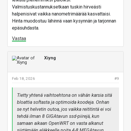
Valmistuskustannuksetkaan tuskin hirveästi
halpenisivat vaikka nanometrimäärää kasvattaisi.
Hinta muodostuu lähinnä vaan kysynnän ja tarjonnan
epäsuhdasta.
Vastaa
Xiyng
Feb 18, 2026
#9
Tietty yhtenä vaihtoehtona on vähän karsia sitä
bloattia softasta ja optimoida koodeja. Onhan
se nyt helvetin outoa, jos vaikka reititintä ei voi
tehdä ilman 8 GIGAtavun ssd-piirejä, kun
samaan aikaan OpenWRT on vasta alkanut
siirtämään eläkkeelle noita 4-8 MEGAtavun