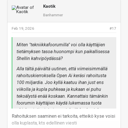
ihan just ensi viikolla ja saisi taas halvalla RAM-
Kaotik
muisteja. Siitä tietää että ei olla vielä missään
Banhammer
kuplassa, kun niin moni ei osaa muuta hokeakaan
kuin kuplakuplakupla on tämä kauheaa voi ei haluan
Feb 19, 2026
#17
takaisin halpoihin muistihintoihin yhyy äitii noi
generoi sloppia haluan katsoa ennemmin autenttista
Miten "tekniikkafoorumilla" voi olla käyttäjien
ihmisten tekemää Mr. Beast kontsaa nyyyh.
tietämyksen tasoa huonompi kun paikallisessa
Shellin kahvipöydässä?
OpenAI Funding on Track to
Alla tältä päivältä uutinen, että viimeisimmällä
Top $100 Billion in Latest
rahoituskierroksella Open Ai keräsi rahoitusta
Round
100 miljardia. Joo kyllä kaatuu ihan just ens
OpenAI is close to finalizing the
first phase of a new funding round
viikolla ja kupla puhkeaa ja kukaan ei puhu
that is likely to bring in more than
tekoälystä enää koskaan. Kannattais tämänkin
$100 billion, according to people
foorumin käyttäjien käydä lukemassa tuota
familiar with the matter, a record-
breaking financing deal that would
ohjelmointiosiota ja sen tekoälykeskustelua.
give the startup additional capital
Rahoituksen saaminen ei tarkoita, etteikö kyse voisi
Saa toki copettaa ja elää omissa harhoissa ja
to build out its artificial intelligence
olla kuplasta, kts edellinen viesti
unelmoida, että kupla puhkeaa ihan just ensi
tools.