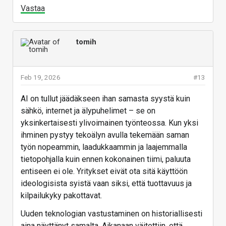
Vastaa
tomih
Feb 19, 2026
#13
AI on tullut jäädäkseen ihan samasta syystä kuin
sähkö, internet ja älypuhelimet – se on
yksinkertaisesti ylivoimainen työnteossa. Kun yksi
ihminen pystyy tekoälyn avulla tekemään saman
työn nopeammin, laadukkaammin ja laajemmalla
tietopohjalla kuin ennen kokonainen tiimi, paluuta
entiseen ei ole. Yritykset eivät ota sitä käyttöön
ideologisista syistä vaan siksi, että tuottavuus ja
kilpailukyky pakottavat.
Uuden teknologian vastustaminen on historiallisesti
aina näyttänyt samalta. Aikanaan väitettiin, että