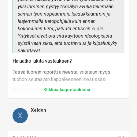
muuttunut pysyvästi. Sama kaava toistuu kuin
yksi ihminen pystyy tekoälyn avulla tekemään
ennenkin: ensin epäillään, sitten vastustetaan,
saman työn nopeammin, laadukkaammin ja
lopulta siitä tulee standardi. AI on nyt siinä
laajemmalla tietopohjalla kuin ennen
pisteessä, ettei kehitystä enää pysäytetä.
kokonainen tiimi, paluuta entiseen ei ole.
Yritykset eivät ota sitä käyttöön ideologisista
syistä vaan siksi, että tuottavuus ja kilpailukyky
pakottavat.
Haluatko lukita vastauksen?
Tässä tuorein raportti aiheesta, viitataan myös
tuohon seuraavan kappaleeseen viestissäsi
Klikkaa laajentaaksesi...
https://www.tomshardware.com/tech-
industry/artificial-intelligence/over-80-percent-of-
companies-report-no-productivity-gains-from-ai-so-
far-despite-billions-in-investment-survey-suggests-6-
000-executives-also-reveal-1-3-of-leaders-use-ai-but-
Xeldon
only-for-90-minutes-a-week
X
Vähän vanhempi