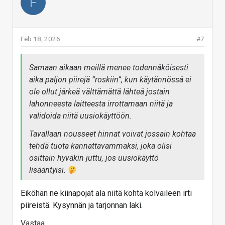
F
Feb 18, 2026
#7
Samaan aikaan meillä menee todennäköisesti
aika paljon piirejä ”roskiin”, kun käytännössä ei
ole ollut järkeä välttämättä lähteä jostain
lahonneesta laitteesta irrottamaan niitä ja
validoida niitä uusiokäyttöön.
Tavallaan nousseet hinnat voivat jossain kohtaa
tehdä tuota kannattavammaksi, joka olisi
osittain hyväkin juttu, jos uusiokäyttö
lisääntyisi.
Eiköhän ne kiinapojat ala niitä kohta kolvaileen irti
piireistä. Kysynnän ja tarjonnan laki.
Vastaa