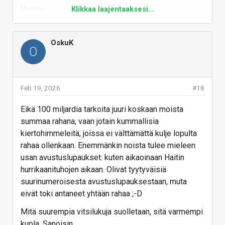
viikolla ja saisi taas halvalla RAM-muisteja. Siitä
Vastaa
Klikkaa laajentaaksesi...
www.bloomberg.com
tietää että ei olla vielä missään kuplassa, kun
niin moni ei osaa muuta hokeakaan kuin
Vastaa
kuplakuplakupla on tämä kauheaa voi ei haluan
OskuK
O
takaisin halpoihin muistihintoihin yhyy äitii noi
generoi sloppia haluan katsoa ennemmin
autenttista ihmisten tekemää Mr. Beast kontsaa
Feb 19, 2026
nyyyh.
#18
Eikä 100 miljardia tarkoita juuri koskaan moista
OpenAI Funding on Track
summaa rahana, vaan jotain kummallisia
to Top $100 Billion in
kiertohimmeleitä, joissa ei välttämättä kulje lopulta
Latest Round
rahaa ollenkaan. Enemmänkin noista tulee mieleen
OpenAI is close to finalizing
usan avustuslupaukset: kuten aikaoinaan Haitin
the first phase of a new
hurrikaanituhojen aikaan. Olivat tyytyväisiä
funding round that is likely to
suurinumeroisesta avustuslupauksestaan, muta
bring in more than $100 billion,
according to people familiar
eivät toki antaneet yhtään rahaa ;-D
with the matter, a record-
breaking financing deal that
Mitä suurempia vitsilukuja suolletaan, sitä varmempi
would give the startup
kupla. Sanoisin.