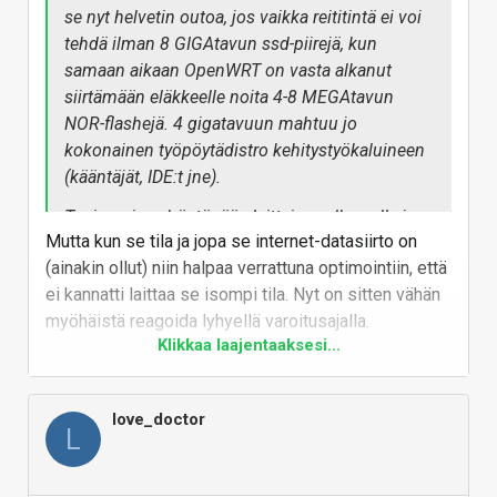
se nyt helvetin outoa, jos vaikka reititintä ei voi
tehdä ilman 8 GIGAtavun ssd-piirejä, kun
samaan aikaan OpenWRT on vasta alkanut
siirtämään eläkkeelle noita 4-8 MEGAtavun
NOR-flashejä. 4 gigatavuun mahtuu jo
kokonainen työpöytädistro kehitystyökaluineen
(kääntäjät, IDE:t jne).
Tosin noissa häntäpään laitteissa alkaa olla jo
Mutta kun se tila ja jopa se internet-datasiirto on
se, että jos tavara on yhdellä piirillä, ei oikein voi
(ainakin ollut) niin halpaa verrattuna optimointiin, että
enää leikata pienemmiksi paloiksi.
ei kannatti laittaa se isompi tila. Nyt on sitten vähän
Valmistuskustannuksetkaan tuskin hirveästi
myöhäistä reagoida lyhyellä varoitusajalla.
halpenisivat vaikka nanometrimäärää
Klikkaa laajentaaksesi...
kasvattaisi. Hinta muodostuu lähinnä vaan
Oma (lähi-) verkkoon kytketty tulostin vaatii 500–
kysynnän ja tarjonnan epäsuhdasta.
600 megatavun verran (pakattuna) tiedonsiirtoa
verkosta per ajuripäivitys. Oletan, tai pelkään, että
love_doctor
L
siellä on varmaan kokonainen laiskasti
optimoimaton Linux-distro tulostimessa avaamassa
sen mahdollisimman suuren määrän tarpeetonta