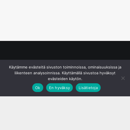
© S&J Media Oy
Käytämme evästeitä sivuston toiminnoissa, ominaisuuksissa ja
liikenteen analysoinnissa. Käyttämällä sivustoa hyväksyt
evästeiden käytön.
Ok
En hyväksy
Lisätietoja
;