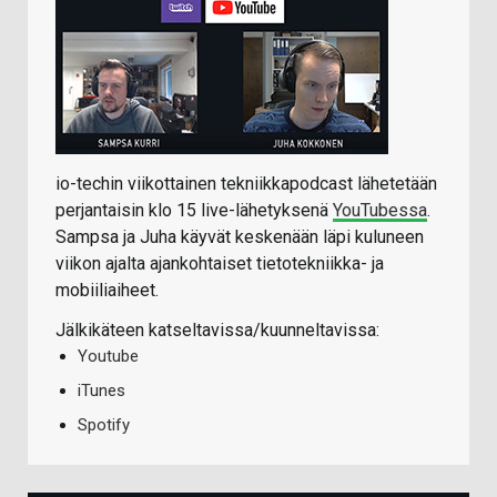
io-techin viikottainen tekniikkapodcast lähetetään
perjantaisin klo 15 live-lähetyksenä
YouTubessa
.
Sampsa ja Juha käyvät keskenään läpi kuluneen
viikon ajalta ajankohtaiset tietotekniikka- ja
mobiiliaiheet.
Jälkikäteen katseltavissa/kuunneltavissa:
Youtube
iTunes
Spotify