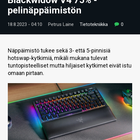
ARTIKKELIT
pelinäppäimistön
VIDEOT
18.8.2023 - 04:10
Petrus Laine
Tietotekniikka
0
TECHBBS
TIETOA
Näppäimistö tukee sekä 3- että 5-pinnisiä
hotswap-kytkimiä, mikäli mukana tulevat
HINTA.FI
tuntopisteelliset mutta hiljaiset kytkimet eivät istu
omaan pirtaan.
KAUPPA
VAIHDA TEEMA
HAKU