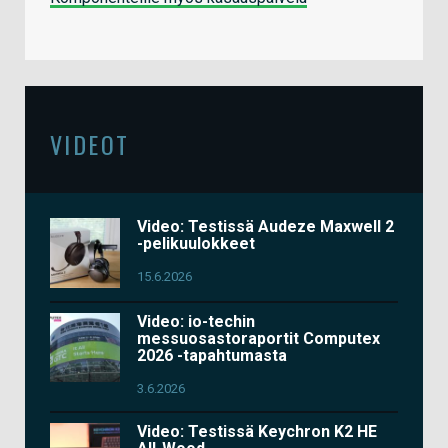
VIDEOT
Video: Testissä Audeze Maxwell 2
-pelikuulokkeet
15.6.2026
Video: io-techin
messuosastoraportit Computex
2026 -tapahtumasta
3.6.2026
Video: Testissä Keychron K2 HE