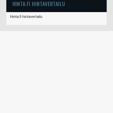
HINTA.FI HINTAVERTAILU
Hinta.fi hintavertailu