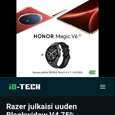
Razer julkaisi uuden
UUTISET
Blackwidow V4 75% -