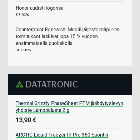
Honor uudisti logonsa
5.8.2026
Counterpoint Research: Mobiilijärjestelmäpiirien
toimitukset laskivat jopa 15 % vuoden
ensimmäisellä puoliskolla
31.7.2026
Thermal Grizzly PhaseSheet PTM jäähdytyslevyn
yhdiste Lämpöalusta 2 g
13,90 €
ARCTIC Liquid Freezer III Pro 360 Suoritin