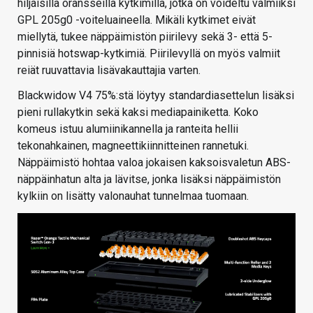
hiljaisilla oransseilla kytkimillä, jotka on voideltu valmiiksi
GPL 205g0 -voiteluaineella. Mikäli kytkimet eivät
miellytä, tukee näppäimistön piirilevy sekä 3- että 5-
pinnisiä hotswap-kytkimiä. Piirilevyllä on myös valmiit
reiät ruuvattavia lisävakauttajia varten.
Blackwidow V4 75%:stä löytyy standardiasettelun lisäksi
pieni rullakytkin sekä kaksi mediapainiketta. Koko
komeus istuu alumiinikannella ja ranteita hellii
tekonahkainen, magneettikiinnitteinen rannetuki.
Näppäimistö hohtaa valoa jokaisen kaksoisvaletun ABS-
näppäinhatun alta ja lävitse, jonka lisäksi näppäimistön
kylkiin on lisätty valonauhat tunnelmaa tuomaan.