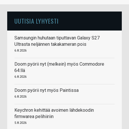
UUTISIA LYHYESTI
Samsungin huhutaan tiputtavan Galaxy S27
Ultrasta neljännen takakameran pois
6.8.2026
Doom pyörii nyt (melkein) myös Commodore
64:llä
6.8.2026
Doom pyörii nyt myös Paintissa
6.8.2026
Keychron kehittää avoimen lähdekoodin
firmwarea pelihiiriin
5.8.2026