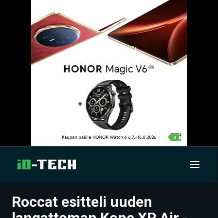
Roccat esitteli uuden
UUTISET
langattoman Kone XP Air -