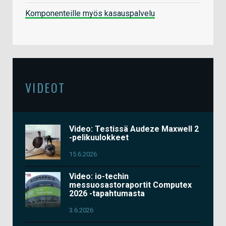
Komponenteille myös kasauspalvelu
VIDEOT
Video: Testissä Audeze Maxwell 2
-pelikuulokkeet
15.6.2026
Video: io-techin
messuosastoraportit Computex
2026 -tapahtumasta
3.6.2026