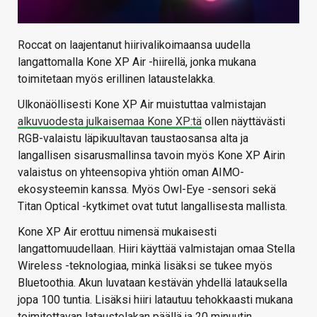
Roccat on laajentanut hiirivalikoimaansa uudella
langattomalla Kone XP Air -hiirellä, jonka mukana
toimitetaan myös erillinen lataustelakka.
Ulkonäöllisesti Kone XP Air muistuttaa valmistajan
alkuvuodesta julkaisemaa Kone XP:tä
ollen näyttävästi
RGB-valaistu läpikuultavan taustaosansa alta ja
langallisen sisarusmallinsa tavoin myös Kone XP Airin
valaistus on yhteensopiva yhtiön oman AIMO-
ekosysteemin kanssa. Myös Owl-Eye -sensori sekä
Titan Optical -kytkimet ovat tutut langallisesta mallista.
Kone XP Air erottuu nimensä mukaisesti
langattomuudellaan. Hiiri käyttää valmistajan omaa Stella
Wireless -teknologiaa, minkä lisäksi se tukee myös
Bluetoothia. Akun luvataan kestävän yhdellä latauksella
jopa 100 tuntia. Lisäksi hiiri latautuu tehokkaasti mukana
toimitettavan lataustelakan päällä ja 20 minuutin