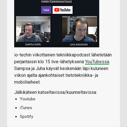
io-techin viikottainen tekniikkapodcast lähetetään
perjantaisin klo 15 live-lähetyksenä
YouTubessa
.
Sampsa ja Juha käyvät keskenään läpi kuluneen
viikon ajalta ajankohtaiset tietotekniikka- ja
mobiiliaiheet.
Jälkikäteen katseltavissa/kuunneltavissa:
Youtube
iTunes
Spotify