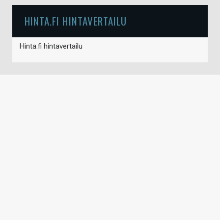
HINTA.FI HINTAVERTAILU
Hinta.fi hintavertailu