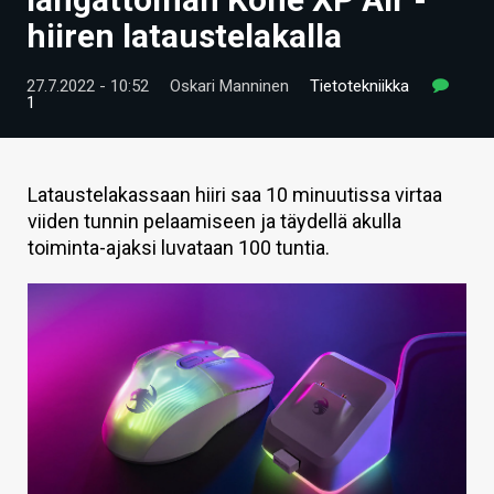
ARTIKKELIT
hiiren lataustelakalla
VIDEOT
27.7.2022 - 10:52
Oskari Manninen
Tietotekniikka
1
TECHBBS
TIETOA
Lataustelakassaan hiiri saa 10 minuutissa virtaa
HINTA.FI
viiden tunnin pelaamiseen ja täydellä akulla
toiminta-ajaksi luvataan 100 tuntia.
KAUPPA
VAIHDA TEEMA
HAKU