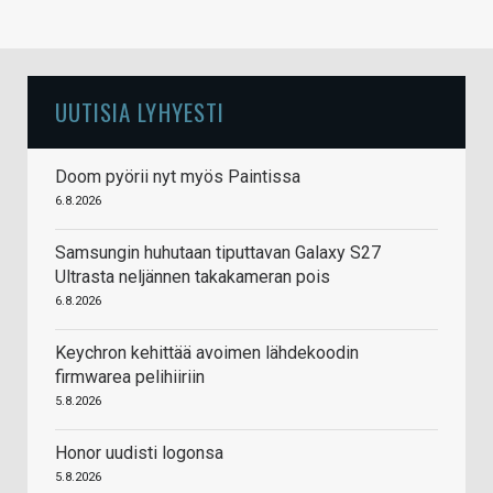
UUTISIA LYHYESTI
Doom pyörii nyt myös Paintissa
6.8.2026
Samsungin huhutaan tiputtavan Galaxy S27
Ultrasta neljännen takakameran pois
6.8.2026
Keychron kehittää avoimen lähdekoodin
firmwarea pelihiiriin
5.8.2026
Honor uudisti logonsa
5.8.2026