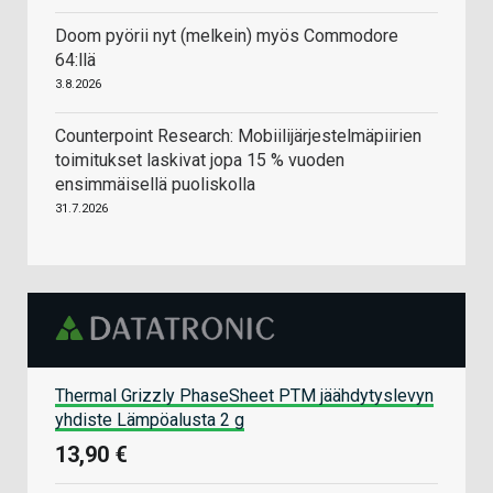
Doom pyörii nyt (melkein) myös Commodore
64:llä
3.8.2026
Counterpoint Research: Mobiilijärjestelmäpiirien
toimitukset laskivat jopa 15 % vuoden
ensimmäisellä puoliskolla
31.7.2026
Thermal Grizzly PhaseSheet PTM jäähdytyslevyn
yhdiste Lämpöalusta 2 g
13,90 €