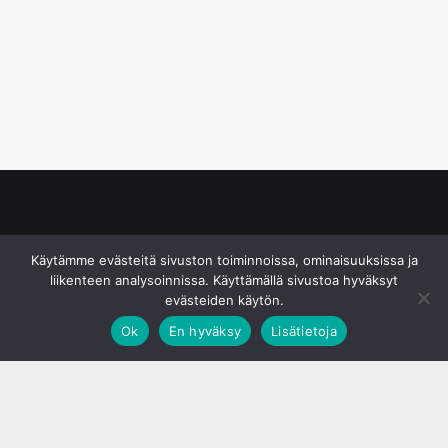
© S&J Media Oy
Käytämme evästeitä sivuston toiminnoissa, ominaisuuksissa ja
liikenteen analysoinnissa. Käyttämällä sivustoa hyväksyt
evästeiden käytön.
Ok
En hyväksy
Lisätietoja
;