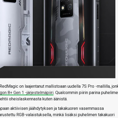
edMagic on laajentanut mallistoaan uudella 7S Pro -mallilla, jon
on 8+ Gen 1 -järjestelmäpiiri
. Qualcommin piirin parina puhelim
ehtii oheislaskennasta kuten äänistä.
n tapaan aktiivisen jäähdytyksen ja takakuoren vasemmassa
arustettu RGB-valaistuksella, minkä lisäksi puhelimen takakuori