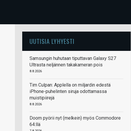
UUTISIA LYHYESTI
Samsungin huhutaan tiputtavan Galaxy S27
Ultrasta neljännen takakameran pois
8.8.2026
Tim Culpan: Applella on miljardin edestä
iPhone-puhelinten siruja odottamassa
muistipiirejä
8.8.2026
Doom pyörii nyt (melkein) myös Commodore
64:llä
7.8.2026