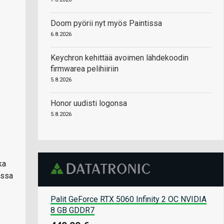
Doom pyörii nyt myös Paintissa
6.8.2026
Keychron kehittää avoimen lähdekoodin
firmwarea pelihiiriin
5.8.2026
Honor uudisti logonsa
5.8.2026
ka
essa
Palit GeForce RTX 5060 Infinity 2 OC NVIDIA
8 GB GDDR7