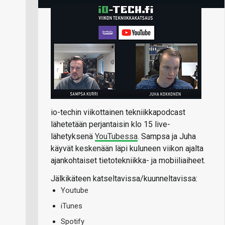
io-techin viikottainen tekniikkapodcast
lähetetään perjantaisin klo 15 live-
lähetyksenä
YouTubessa
. Sampsa ja Juha
käyvät keskenään läpi kuluneen viikon ajalta
ajankohtaiset tietotekniikka- ja mobiiliaiheet.
Jälkikäteen katseltavissa/kuunneltavissa:
Youtube
iTunes
Spotify