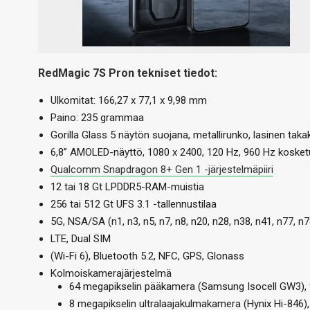
RedMagic 7S Pron tekniset tiedot:
Ulkomitat: 166,27 x 77,1 x 9,98 mm
Paino: 235 grammaa
Gorilla Glass 5 näytön suojana, metallirunko, lasinen taka
6,8” AMOLED-näyttö, 1080 x 2400, 120 Hz, 960 Hz koske
Qualcomm Snapdragon 8+ Gen 1 -järjestelmäpiiri
12 tai 18 Gt LPDDR5-RAM-muistia
256 tai 512 Gt UFS 3.1 -tallennustilaa
5G, NSA/SA (n1, n3, n5, n7, n8, n20, n28, n38, n41, n77, n7
LTE, Dual SIM
(Wi-Fi 6), Bluetooth 5.2, NFC, GPS, Glonass
Kolmoiskamerajärjestelmä
64 megapikselin pääkamera (Samsung Isocell GW3), f
8 megapikselin ultralaajakulmakamera (Hynix Hi-846), 