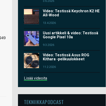
3.6.2026
Video: Testissä Keychron K2 HE
All-Wood
13.4.2026
Uusi artikkeli & video: Testissä
Google Pixel 10a
 949
9.3.2026
Video: Testissä Asus ROG
Kithara -pelikuulokkeet
11.2.2026
Lisää videoita
TEKNIIKKAPODCAST