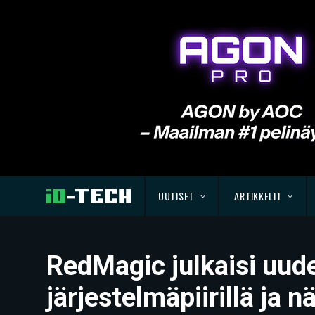
UUTISET
ARTIKKELIT
RedMagic julkaisi uud
järjestelmäpiirillä ja 