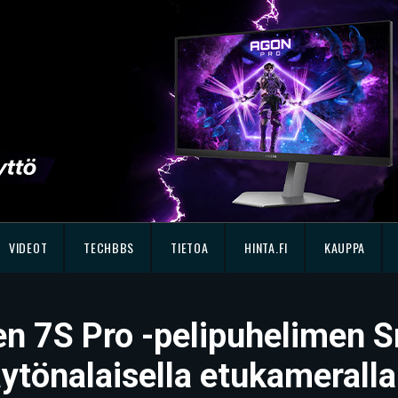
VIDEOT
TECHBBS
TIETOA
HINTA.FI
KAUPPA
en 7S Pro -pelipuhelimen 
näytönalaisella etukameralla