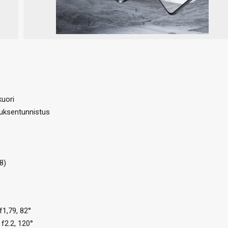
kuori
tuksentunnistus
8)
1,79, 82°
f2.2, 120°