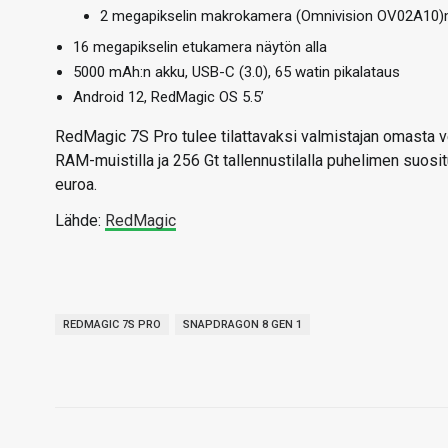
2 megapikselin makrokamera (Omnivision OV02A10)m
16 megapikselin etukamera näytön alla
5000 mAh:n akku, USB-C (3.0), 65 watin pikalataus
Android 12, RedMagic OS 5.5’
RedMagic 7S Pro tulee tilattavaksi valmistajan omasta v
RAM-muistilla ja 256 Gt tallennustilalla puhelimen suosi
euroa.
Lähde:
RedMagic
REDMAGIC 7S PRO
SNAPDRAGON 8 GEN 1