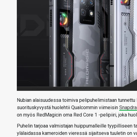
Nubian alaisuudessa toimiva pelipuhelimistaan tunnettu R
suorituskyvystä huolehtii Qualcommin viimeisin
Snapdrag
on myös RedMagicin oma Red Core 1 -pelipiiri, joka huol
Puhelin tarjoaa valmistajan huippumalleille tyypillisee
ylälaidassa kameroiden vieressä sijaitseva tuuletin on v