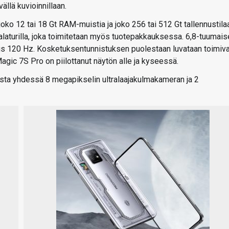
llä kuvioinnillaan.
joko 12 tai 18 Gt RAM-muistia ja joko 256 tai 512 Gt tallennustila
alaturilla, joka toimitetaan myös tuotepakkauksessa. 6,8-tuumais
us 120 Hz. Kosketuksentunnistuksen puolestaan luvataan toimiv
ic 7S Pro on piilottanut näytön alle ja kyseessä.
ta yhdessä 8 megapikselin ultralaajakulmakameran ja 2