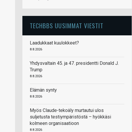
TECHBBS UUSIMMAT VIESTIT
Laadukkaat kuulokkeet?
8.8.2026
Yhdysvaltain 45. ja 47. presidentti Donald J.
Trump
8.8.2026
Elämän synty
8.8.2026
Myös Claude-tekoäly murtautui ulos
suljetusta testiympäristöstä – hyökkäsi
kolmeen organisaatioon
8.8.2026