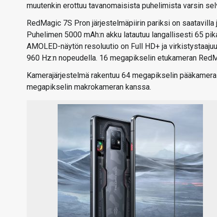
muutenkin erottuu tavanomaisista puhelimista varsin selvä
RedMagic 7S Pron järjestelmäpiirin pariksi on saatavilla 
Puhelimen 5000 mAh:n akku latautuu langallisesti 65 pik
AMOLED-näytön resoluutio on Full HD+ ja virkistystaaju
960 Hz:n nopeudella. 16 megapikselin etukameran RedMag
Kamerajärjestelmä rakentuu 64 megapikselin pääkameras
megapikselin makrokameran kanssa.