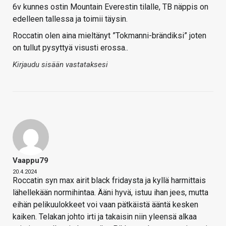
6v kunnes ostin Mountain Everestin tilalle, TB näppis on
edelleen tallessa ja toimii täysin.
Roccatin olen aina mieltänyt ”Tokmanni-brändiksi” joten
on tullut pysyttyä visusti erossa..
Kirjaudu sisään vastataksesi
Vaappu79
20.4.2024
Roccatin syn max airit black fridaysta ja kyllä harmittais
lähellekään normihintaa. Ääni hyvä, istuu ihan jees, mutta
eihän pelikuulokkeet voi vaan pätkäistä ääntä kesken
kaiken. Telakan johto irti ja takaisin niin yleensä alkaa