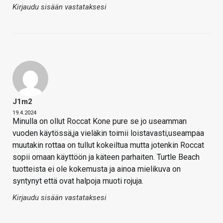
Kirjaudu sisään vastataksesi
J1m2
19.4.2024
Minulla on ollut Roccat Kone pure se jo useamman
vuoden käytössä,ja vieläkin toimii loistavasti,useampaa
muutakin rottaa on tullut kokeiltua mutta jotenkin Roccat
sopii omaan käyttöön ja käteen parhaiten. Turtle Beach
tuotteista ei ole kokemusta ja ainoa mielikuva on
syntynyt että ovat halpoja muoti rojuja.
Kirjaudu sisään vastataksesi