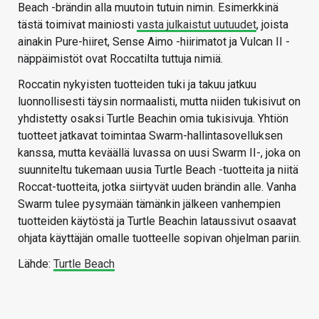
Beach -brändin alla muutoin tutuin nimin. Esimerkkinä
tästä toimivat mainiosti
vasta julkaistut uutuudet
, joista
ainakin Pure-hiiret, Sense Aimo -hiirimatot ja Vulcan II -
näppäimistöt ovat Roccatilta tuttuja nimiä.
Roccatin nykyisten tuotteiden tuki ja takuu jatkuu
luonnollisesti täysin normaalisti, mutta niiden tukisivut on
yhdistetty osaksi Turtle Beachin omia tukisivuja. Yhtiön
tuotteet jatkavat toimintaa Swarm-hallintasovelluksen
kanssa, mutta keväällä luvassa on uusi Swarm II-, joka on
suunniteltu tukemaan uusia Turtle Beach -tuotteita ja niitä
Roccat-tuotteita, jotka siirtyvät uuden brändin alle. Vanha
Swarm tulee pysymään tämänkin jälkeen vanhempien
tuotteiden käytöstä ja Turtle Beachin lataussivut osaavat
ohjata käyttäjän omalle tuotteelle sopivan ohjelman pariin.
Lähde:
Turtle Beach