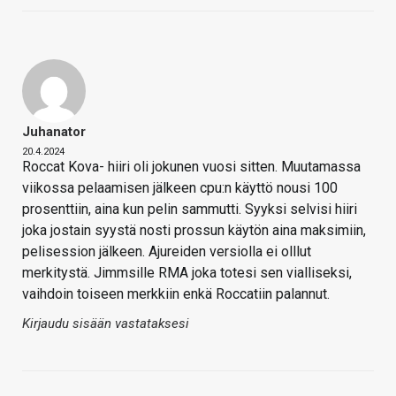
Juhanator
20.4.2024
Roccat Kova- hiiri oli jokunen vuosi sitten. Muutamassa
viikossa pelaamisen jälkeen cpu:n käyttö nousi 100
prosenttiin, aina kun pelin sammutti. Syyksi selvisi hiiri
joka jostain syystä nosti prossun käytön aina maksimiin,
pelisession jälkeen. Ajureiden versiolla ei olllut
merkitystä. Jimmsille RMA joka totesi sen vialliseksi,
vaihdoin toiseen merkkiin enkä Roccatiin palannut.
Kirjaudu sisään vastataksesi