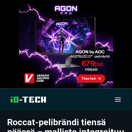
Roccat-pelibrändi tiensä
UUTISET
päässä – mallisto integroituu