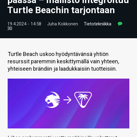
ARTIKKELIT
Turtle Beachin tarjontaan
VIDEOT
19.4.2024 - 14:58
Juha Kokkonen
Tietotekniikka
30
TECHBBS
TIETOA
Turtle Beach uskoo hyödyntävänsä yhtiön
HINTA.FI
resurssit paremmin keskittymällä vain yhteen,
yhteiseen brändiin ja laadukkaisiin tuotteisiin.
KAUPPA
VAIHDA TEEMA
HAKU