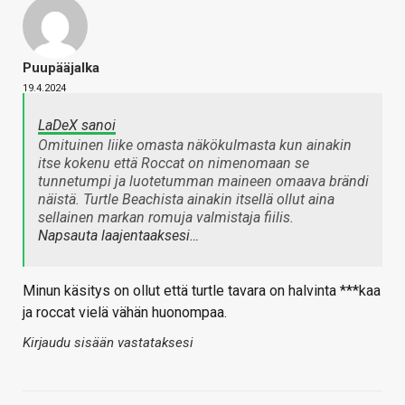
Puupääjalka
19.4.2024
LaDeX sanoi
Omituinen liike omasta näkökulmasta kun ainakin
itse kokenu että Roccat on nimenomaan se
tunnetumpi ja luotetumman maineen omaava brändi
näistä. Turtle Beachista ainakin itsellä ollut aina
sellainen markan romuja valmistaja fiilis.
Napsauta laajentaaksesi…
Minun käsitys on ollut että turtle tavara on halvinta ***kaa
ja roccat vielä vähän huonompaa.
Kirjaudu sisään vastataksesi