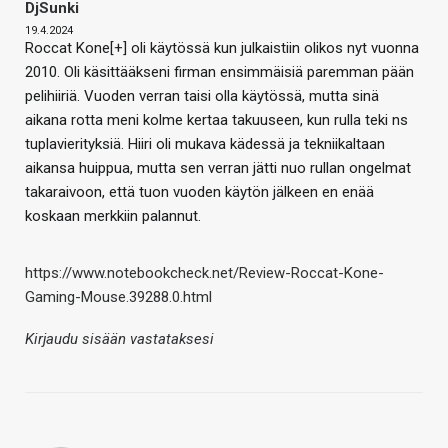
DjSunki
19.4.2024
Roccat Kone[+] oli käytössä kun julkaistiin olikos nyt vuonna
2010. Oli käsittääkseni firman ensimmäisiä paremman pään
pelihiiriä. Vuoden verran taisi olla käytössä, mutta sinä
aikana rotta meni kolme kertaa takuuseen, kun rulla teki ns
tuplavierityksiä. Hiiri oli mukava kädessä ja tekniikaltaan
aikansa huippua, mutta sen verran jätti nuo rullan ongelmat
takaraivoon, että tuon vuoden käytön jälkeen en enää
koskaan merkkiin palannut.
https://www.notebookcheck.net/Review-Roccat-Kone-
Gaming-Mouse.39288.0.html
Kirjaudu sisään vastataksesi