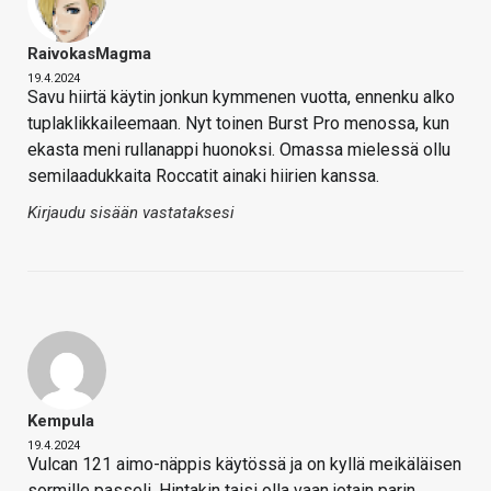
RaivokasMagma
19.4.2024
Savu hiirtä käytin jonkun kymmenen vuotta, ennenku alko
tuplaklikkaileemaan. Nyt toinen Burst Pro menossa, kun
ekasta meni rullanappi huonoksi. Omassa mielessä ollu
semilaadukkaita Roccatit ainaki hiirien kanssa.
Kirjaudu sisään vastataksesi
Kempula
19.4.2024
Vulcan 121 aimo-näppis käytössä ja on kyllä meikäläisen
sormille passeli. Hintakin taisi olla vaan jotain parin