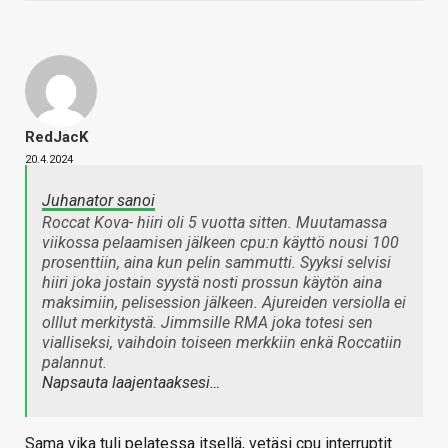
RedJacK
20.4.2024
Juhanator sanoi
Roccat Kova- hiiri oli 5 vuotta sitten. Muutamassa
viikossa pelaamisen jälkeen cpu:n käyttö nousi 100
prosenttiin, aina kun pelin sammutti. Syyksi selvisi
hiiri joka jostain syystä nosti prossun käytön aina
maksimiin, pelisession jälkeen. Ajureiden versiolla ei
olllut merkitystä. Jimmsille RMA joka totesi sen
vialliseksi, vaihdoin toiseen merkkiin enkä Roccatiin
palannut.
Napsauta laajentaaksesi…
Sama vika tuli pelatessa itsellä, vetäsi cpu interruptit