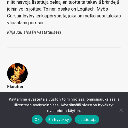
niitä harvoja listattuja pelaajien tuotteita tekeviä brändejä
joihin voi sijoittaa. Toinen osake on Logitech. Myös
Corsair löytyy jenkkipörssistä, joka on melko uusi tulokas
ylipäätään pörssiin.
Kirjaudu sisään vastataksesi
Flaicher
22.4.2024
Harmi vaan kun ei ainakaan uusimpiin näppiksiin ole ollut
Käytämme evästeitä sivuston toiminnoissa, ominaisuuksissa ja
Nordicia tarjolla.
liikenteen analysoinnissa. Käyttämällä sivustoa hyväksyt
evästeiden käytön.
Kirjaudu sisään vastataksesi
Ok
En hyväksy
Lisätietoja