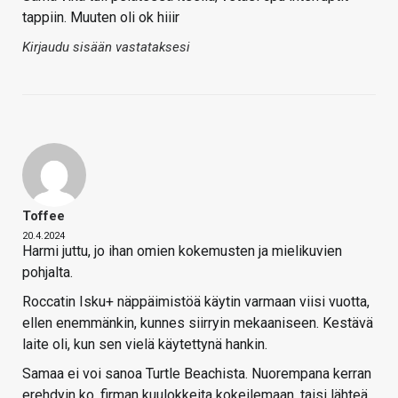
tappiin. Muuten oli ok hiiir
Kirjaudu sisään vastataksesi
Toffee
20.4.2024
Harmi juttu, jo ihan omien kokemusten ja mielikuvien
pohjalta.
Roccatin Isku+ näppäimistöä käytin varmaan viisi vuotta,
ellen enemmänkin, kunnes siirryin mekaaniseen. Kestävä
laite oli, kun sen vielä käytettynä hankin.
Samaa ei voi sanoa Turtle Beachista. Nuorempana kerran
erehdyin ko. firman kuulokkeita kokeilemaan, taisi lähteä