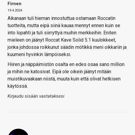
Firnen
19.4.2024
Aikanaan tuli hieman innostuttua ostamaan Roccatin
tuotteita, mutta eipä siinä kauaa mennyt ennen kuin se
into lopahti ja tuli siirryttyä muihin merkkeihin. Eniten
mieleen on jäänyt Roccat Kave Solid 5.1 kuulokkeet,
jonka johdossa roikkunut säädin mötikkä meni oikkariin ja
kuumeni hyvinkin lämpöiseksi.
Hiiren ja näppäimistön osalta en edes osaa sano million
ja mihin ne katosivat. Eipä ole oikein jäänyt mitään
muistikuvaakaan niistä, muuta kuin että olivat hetkisen
käytössä.
Kirjaudu sisään vastataksesi