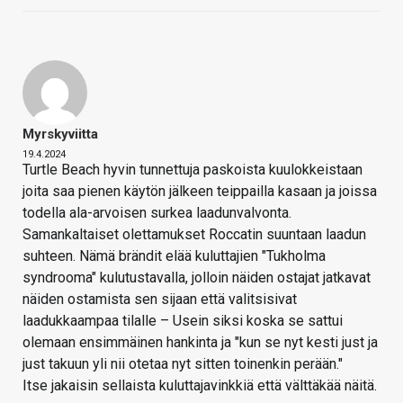
Myrskyviitta
19.4.2024
Turtle Beach hyvin tunnettuja paskoista kuulokkeistaan
joita saa pienen käytön jälkeen teippailla kasaan ja joissa
todella ala-arvoisen surkea laadunvalvonta.
Samankaltaiset olettamukset Roccatin suuntaan laadun
suhteen. Nämä brändit elää kuluttajien "Tukholma
syndrooma" kulutustavalla, jolloin näiden ostajat jatkavat
näiden ostamista sen sijaan että valitsisivat
laadukkaampaa tilalle – Usein siksi koska se sattui
olemaan ensimmäinen hankinta ja "kun se nyt kesti just ja
just takuun yli nii otetaa nyt sitten toinenkin perään."
Itse jakaisin sellaista kuluttajavinkkiä että välttäkää näitä.