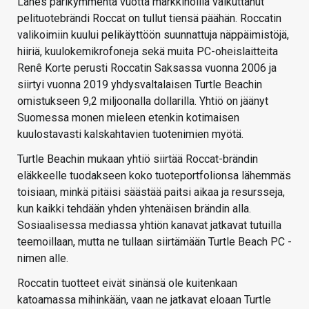
Lähes parikymmentä vuotta markkinoilla vaikuttanut
pelituotebrändi Roccat on tullut tiensä päähän. Roccatin
valikoimiin kuului pelikäyttöön suunnattuja näppäimistöjä,
hiiriä, kuulokemikrofoneja sekä muita PC-oheislaitteita
Renê Korte perusti Roccatin Saksassa vuonna 2006 ja
siirtyi vuonna 2019 yhdysvaltalaisen Turtle Beachin
omistukseen 9,2 miljoonalla dollarilla. Yhtiö on jäänyt
Suomessa monen mieleen etenkin kotimaisen
kuulostavasti kalskahtavien tuotenimien myötä.
Turtle Beachin mukaan yhtiö siirtää Roccat-brändin
eläkkeelle tuodakseen koko tuoteportfolionsa lähemmäs
toisiaan, minkä pitäisi säästää paitsi aikaa ja resursseja,
kun kaikki tehdään yhden yhtenäisen brändin alla.
Sosiaalisessa mediassa yhtiön kanavat jatkavat tutuilla
teemoillaan, mutta ne tullaan siirtämään Turtle Beach PC -
nimen alle.
Roccatin tuotteet eivät sinänsä ole kuitenkaan
katoamassa mihinkään, vaan ne jatkavat eloaan Turtle