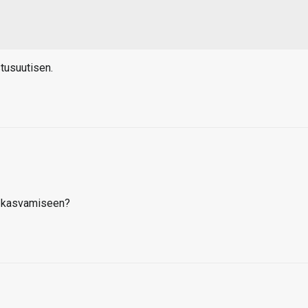
stusuutisen.
en kasvamiseen?