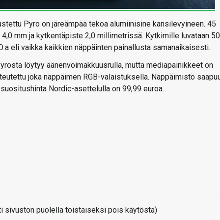
arustettu Pyro on järeämpää tekoa alumiinisine kansilevyineen. 45
4,0 mm ja kytkentäpiste 2,0 millimetrissä. Kytkimille luvataan 50
:a eli vaikka kaikkien näppäinten painallusta samanaikaisesti.
yrosta löytyy äänenvoimakkuusrulla, mutta mediapainikkeet on
toteutettu joka näppäimen RGB-valaistuksella. Näppäimistö saapu
suositushinta Nordic-asettelulla on 99,99 euroa.
sivuston puolella toistaiseksi pois käytöstä)