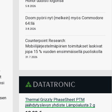
Honor uudisti logonsa
5.8.2026
Doom pyörii nyt (melkein) myös Commodore
64:llä
3.8.2026
Counterpoint Research:
Mobiilijärjestelmäpiirien toimitukset laskivat
jopa 15 % vuoden ensimmäisellä puoliskolla
31.7.2026
-
t
nsi
ksen
Thermal Grizzly PhaseSheet PTM
jäähdytyslevyn yhdiste Lämpöalusta 2 g