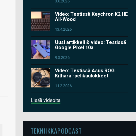
3.6.2026
Video: Testissä Keychron K2 HE
All-Wood
13.4.2026
Uusi artikkeli & video: Testissä
Google Pixel 10a
9.3.2026
Video: Testissä Asus ROG
Kithara -pelikuulokkeet
11.2.2026
Lisää videoita
TEKNIIKKAPODCAST