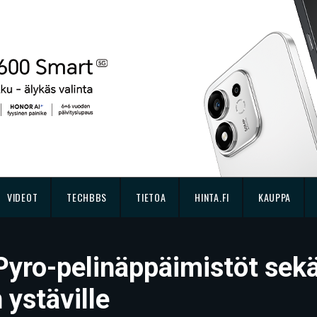
VIDEOT
TECHBBS
TIETOA
HINTA.FI
KAUPPA
Pyro-pelinäppäimistöt sek
ystäville