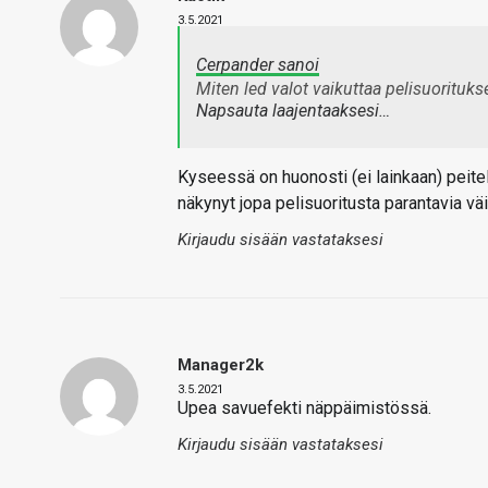
3.5.2021
Cerpander sanoi
Miten led valot vaikuttaa pelisuoritu
Napsauta laajentaaksesi…
Kyseessä on huonosti (ei lainkaan) peitel
näkynyt jopa pelisuoritusta parantavia väi
Kirjaudu sisään vastataksesi
Manager2k
3.5.2021
Upea savuefekti näppäimistössä.
Kirjaudu sisään vastataksesi