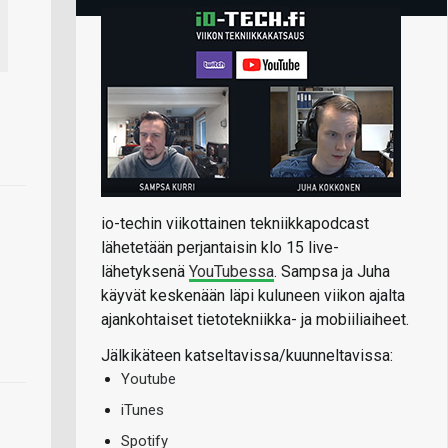
io-techin viikottainen tekniikkapodcast
lähetetään perjantaisin klo 15 live-
lähetyksenä
YouTubessa
. Sampsa ja Juha
käyvät keskenään läpi kuluneen viikon ajalta
ajankohtaiset tietotekniikka- ja mobiiliaiheet.
Jälkikäteen katseltavissa/kuunneltavissa:
Youtube
iTunes
Spotify