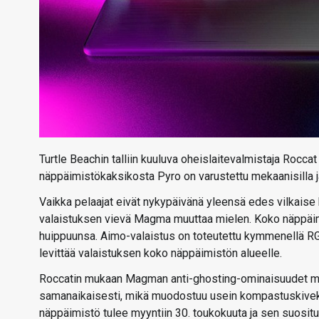
Turtle Beachin talliin kuuluva oheislaitevalmistaja Rocca
näppäimistökaksikosta Pyro on varustettu mekaanisilla 
Vaikka pelaajat eivät nykypäivänä yleensä edes vilkaise
valaistuksen vievä Magma muuttaa mielen. Koko näppäimi
huippuunsa. Aimo-valaistus on toteutettu kymmenellä RGB
levittää valaistuksen koko näppäimistön alueelle.
Roccatin mukaan Magman anti-ghosting-ominaisuudet mah
samanaikaisesti, mikä muodostuu usein kompastuskiveksi 
näppäimistö tulee myyntiin 30. toukokuuta ja sen suosit