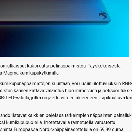
t on julkaissut kaksi uutta pelinäppäimistöä. Täyskokoisesta
ja Magma kumikupukytkimillä.
 kumikupunäppäimistöjen suuntaan, voi uusiin ulottuvuuksiin RGB
stön kannen kattava valaistus hioo immersion ja pelisuoritukse
-LED-valolla, jotka on jaettu viiteen alueeseen. Läpikuultava ka
dollistavat kaikkien peleissä tärkeimpien näppäinten painallu
kumikupupuolella. Irrotettavalla rannetuella varustettu
ushinta Euroopassa Nordic-näppäinasettelulla on 59,99 euroa.