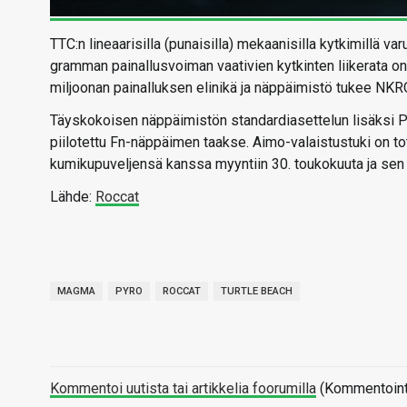
TTC:n lineaarisilla (punaisilla) mekaanisilla kytkimillä v
gramman painallusvoiman vaativien kytkinten liikerata on 
miljoonan painalluksen elinikä ja näppäimistö tukee NKRO
Täyskokoisen näppäimistön standardiasettelun lisäksi P
piilotettu Fn-näppäimen taakse. Aimo-valaistustuki on 
kumikupuveljensä kanssa myyntiin 30. toukokuuta ja sen 
Lähde:
Roccat
MAGMA
PYRO
ROCCAT
TURTLE BEACH
Kommentoi uutista tai artikkelia foorumilla
(Kommentointi 