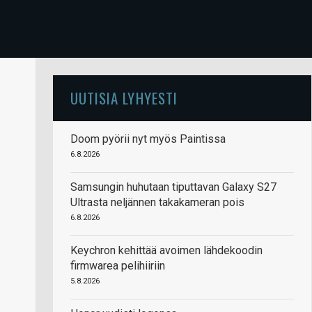
UUTISIA LYHYESTI
Doom pyörii nyt myös Paintissa
6.8.2026
Samsungin huhutaan tiputtavan Galaxy S27
Ultrasta neljännen takakameran pois
6.8.2026
Keychron kehittää avoimen lähdekoodin
firmwarea pelihiiriin
5.8.2026