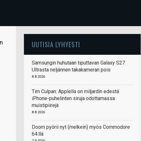
in
UUTISIA LYHYESTI
Samsungin huhutaan tiputtavan Galaxy S27
Ultrasta neljännen takakameran pois
8.8.2026
Tim Culpan: Applella on miljardin edestä
iPhone-puhelinten siruja odottamassa
muistipiirejä
8.8.2026
Doom pyörii nyt (melkein) myös Commodore
64:llä
7.8.2026