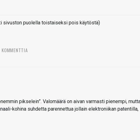
sivuston puolella toistaiseksi pois käytöstä)
2 KOMMENTTIA
nemmin pikselein”. Valomäärä on aivan varmasti pienempi, mutt
aali-kohina suhdetta parennettua jollain elektroniikan patentilla,