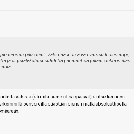
ienemmin pikselein". Valomäärä on aivan varmasti pienempi,
tä ja signaali-kohina suhdetta parennettua jollain elektroniikan
toimia.
saadusta valosta (eli mitä sensorit nappaavat) ei itse kennoon
, herkemmillä sensoreilla päästään pienemmällä absoluuttisella
omäärään.