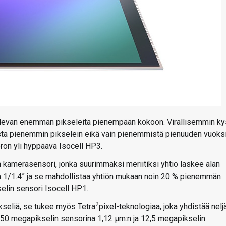
levan enemmän pikseleitä pienempään kokoon. Virallisemmin k
tä pienemmin pikselein eikä vain pienemmistä pienuuden vuoksi
on yli hyppäävä Isocell HP3.
kamerasensori, jonka suurimmaksi meriitiksi yhtiö laskee alan
an 1/1.4” ja se mahdollistaa yhtiön mukaan noin 20 % pienemmän
lin sensori Isocell HP1.
2
kseliä, se tukee myös Tetra
pixel-teknologiaa, joka yhdistää neljä
s 50 megapikselin sensorina 1,12 µm:n ja 12,5 megapikselin