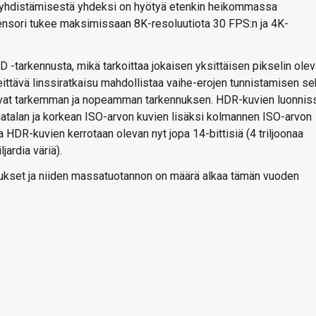
n yhdistämisestä yhdeksi on hyötyä etenkin heikommassa
nsori tukee maksimissaan 8K-resoluutiota 30 FPS:n ja 4K-
tarkennusta, mikä tarkoittaa jokaisen yksittäisen pikselin ole
ittävä linssiratkaisu mahdollistaa vaihe-erojen tunnistamisen se
avat tarkemman ja nopeamman tarkennuksen. HDR-kuvien luonnis
atalan ja korkean ISO-arvon kuvien lisäksi kolmannen ISO-arvon
HDR-kuvien kerrotaan olevan nyt jopa 14-bittisiä (4 triljoonaa
jardia väriä).
itukset ja niiden massatuotannon on määrä alkaa tämän vuoden