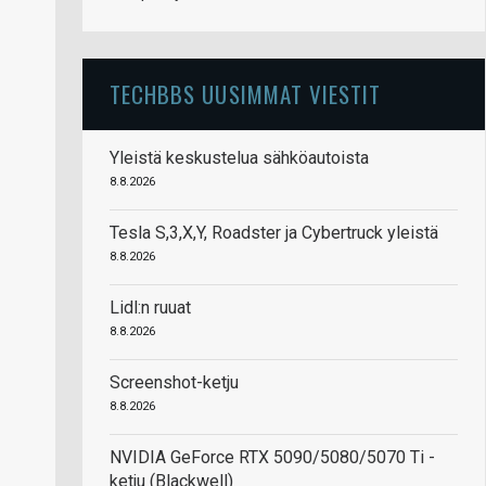
TECHBBS UUSIMMAT VIESTIT
Yleistä keskustelua sähköautoista
8.8.2026
Tesla S,3,X,Y, Roadster ja Cybertruck yleistä
8.8.2026
Lidl:n ruuat
8.8.2026
Screenshot-ketju
8.8.2026
NVIDIA GeForce RTX 5090/5080/5070 Ti -
ketju (Blackwell)