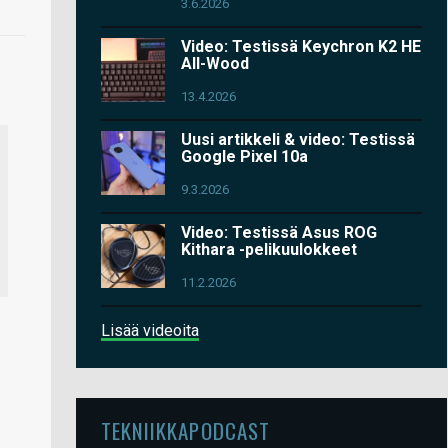
3.6.2026
Video: Testissä Keychron K2 HE
All-Wood
13.4.2026
Uusi artikkeli & video: Testissä
Google Pixel 10a
9.3.2026
Video: Testissä Asus ROG
Kithara -pelikuulokkeet
11.2.2026
Lisää videoita
TEKNIIKKAPODCAST