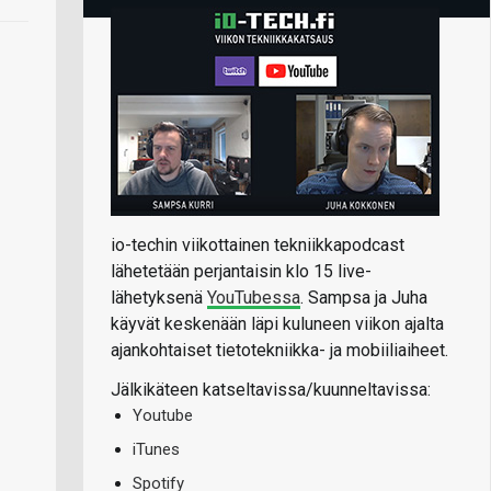
io-techin viikottainen tekniikkapodcast
lähetetään perjantaisin klo 15 live-
lähetyksenä
YouTubessa
. Sampsa ja Juha
käyvät keskenään läpi kuluneen viikon ajalta
ajankohtaiset tietotekniikka- ja mobiiliaiheet.
Jälkikäteen katseltavissa/kuunneltavissa:
Youtube
iTunes
Spotify