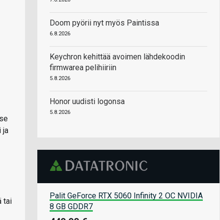
Doom pyörii nyt myös Paintissa
6.8.2026
Keychron kehittää avoimen lähdekoodin
firmwarea pelihiiriin
5.8.2026
Honor uudisti logonsa
5.8.2026
yse
 ja
Palit GeForce RTX 5060 Infinity 2 OC NVIDIA
 tai
8 GB GDDR7