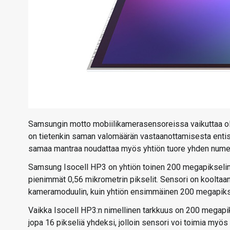
Samsungin motto mobiilikamerasensoreissa vaikuttaa o
on tietenkin saman valomäärän vastaanottamisesta entis
samaa mantraa noudattaa myös yhtiön tuore yhden numer
Samsung Isocell HP3 on yhtiön toinen 200 megapikselin 
pienimmät 0,56 mikrometrin pikselit. Sensori on koolta
kameramoduulin, kuin yhtiön ensimmäinen 200 megapikse
Vaikka Isocell HP3:n nimellinen tarkkuus on 200 megapi
jopa 16 pikseliä yhdeksi, jolloin sensori voi toimia myö