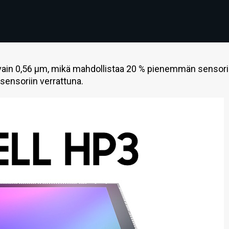
vain 0,56 µm, mikä mahdollistaa 20 % pienemmän sensor
ensoriin verrattuna.