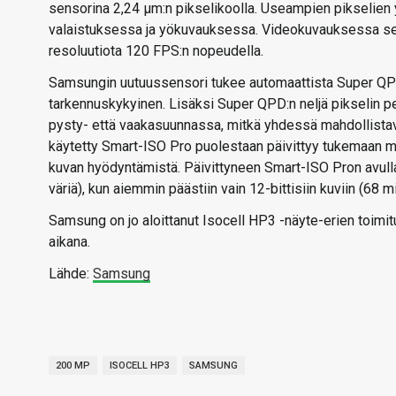
sensorina 2,24 µm:n pikselikoolla. Useampien pikselie
valaistuksessa ja yökuvauksessa. Videokuvauksessa se
resoluutiota 120 FPS:n nopeudella.
Samsungin uutuussensori tukee automaattista Super QPD -
tarkennuskykyinen. Lisäksi Super QPD:n neljä pikselin pe
pysty- että vaakasuunnassa, mitkä yhdessä mahdollist
käytetty Smart-ISO Pro puolestaan päivittyy tukemaan m
kuvan hyödyntämistä. Päivittyneen Smart-ISO Pron avulla 
väriä), kun aiemmin päästiin vain 12-bittisiin kuviin (68 mil
Samsung on jo aloittanut Isocell HP3 -näyte-erien toim
aikana.
Lähde:
Samsung
200 MP
ISOCELL HP3
SAMSUNG