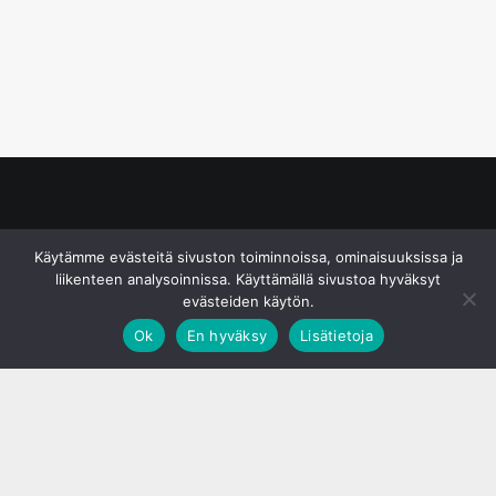
© S&J Media Oy
Käytämme evästeitä sivuston toiminnoissa, ominaisuuksissa ja
liikenteen analysoinnissa. Käyttämällä sivustoa hyväksyt
evästeiden käytön.
Ok
En hyväksy
Lisätietoja
;