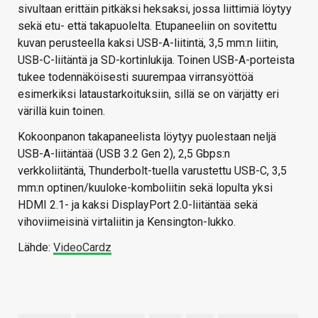
sivultaan erittäin pitkäksi heksaksi, jossa liittimiä löytyy
sekä etu- että takapuolelta. Etupaneeliin on sovitettu
kuvan perusteella kaksi USB-A-liitintä, 3,5 mm:n liitin,
USB-C-liitäntä ja SD-kortinlukija. Toinen USB-A-porteista
tukee todennäköisesti suurempaa virransyöttöä
esimerkiksi lataustarkoituksiin, sillä se on värjätty eri
värillä kuin toinen.
Kokoonpanon takapaneelista löytyy puolestaan neljä
USB-A-liitäntää (USB 3.2 Gen 2), 2,5 Gbps:n
verkkoliitäntä, Thunderbolt-tuella varustettu USB-C, 3,5
mm:n optinen/kuuloke-komboliitin sekä lopulta yksi
HDMI 2.1- ja kaksi DisplayPort 2.0-liitäntää sekä
vihoviimeisinä virtaliitin ja Kensington-lukko.
Lähde:
VideoCardz