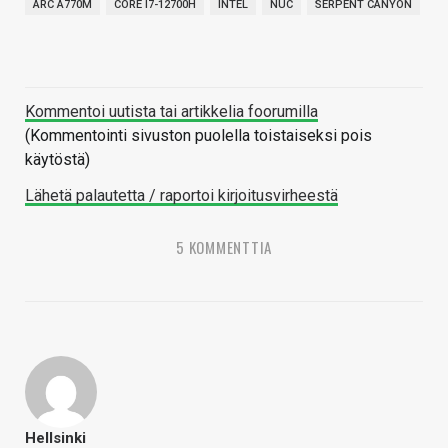
ARC A770M
CORE I7-12700H
INTEL
NUC
SERPENT CANYON
Kommentoi uutista tai artikkelia foorumilla
(Kommentointi sivuston puolella toistaiseksi pois
käytöstä)
Lähetä palautetta / raportoi kirjoitusvirheestä
5 KOMMENTTIA
Hellsinki