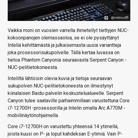
Vaikka moni on vuosien varrella ihmetellyt tiettyjen NUC-
kokoonpanojen olemassaoloa, se ei ole pysäyttänyt
Inteliä kehittämästä ja julkaisemasta uusia variantteja
joka prosessorisukupolvelle. Tällä kertaa luvassa on
tietoa Phantom Canyonia seuraavasta Serpent Canyon -
NUC-pelitietokoneesta.
Inteliltä lähtöisin olevia kuvia ja tietoja seuraavan
sukupolven NUC-pelitietokoneesta on ilmestynyt
kiinalaisen Baidu-palvelin keskustelualueelle. Serpent
Canyon tulee saataville parhaimmillaan varustettuna Core
i7-12700H -prosessorilla ja Intelin omalla Arc A770M -
mobiilinäytönohjaimella.
Core i7-12700H on varustettu yhteensä 14 ytimellä,
joista kuusi on P- ja loput kahdeksan E-ytimiä. Vain P-