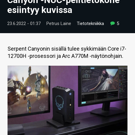
ARTIKKELIT
esiintyy kuvissa
VIDEOT
23.6.2022 - 01:37
Petrus Laine
Tietotekniikka
5
TECHBBS
TIETOA
Serpent Canyonin sisällä tulee sykkimään Core i7-
12700H -prosessori ja Arc A770M -näytönohjain.
HINTA.FI
KAUPPA
VAIHDA TEEMA
HAKU