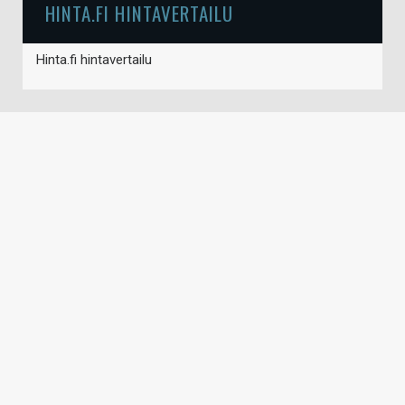
HINTA.FI HINTAVERTAILU
Hinta.fi hintavertailu