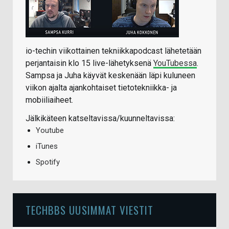
io-techin viikottainen tekniikkapodcast lähetetään
perjantaisin klo 15 live-lähetyksenä
YouTubessa
.
Sampsa ja Juha käyvät keskenään läpi kuluneen
viikon ajalta ajankohtaiset tietotekniikka- ja
mobiiliaiheet.
Jälkikäteen katseltavissa/kuunneltavissa:
Youtube
iTunes
Spotify
TECHBBS UUSIMMAT VIESTIT