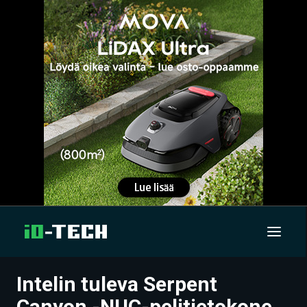
Intelin tuleva Serpent
UUTISET
Canyon -NUC-pelitietokone