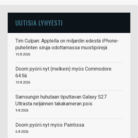
UUTISIA LYHYESTI
Tim Culpan: Applella on miljardin edestä iPhone-
puhelinten siruja odottamassa muistipiirejä
10.8.2026
Doom pyörii nyt (melkein) myös Commodore
64:llä
10.8.2026
Samsungin huhutaan tiputtavan Galaxy S27
Ultrasta neljännen takakameran pois
9.8.2026
Doom pyörii nyt myös Paintissa
6.8.2026