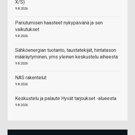
X/S)
9.8.2026
Pariutumisen haasteet nykypäivänä ja sen
vaikutukset
9.8.2026
Sähköenergian tuotanto, taustatekijät, hintatason
määräytyminen, yms yleinen keskustelu aiheesta
9.8.2026
NAS rakentelut
9.8.2026
Keskustelu ja palaute Hyvät tarjoukset -alueesta
9.8.2026