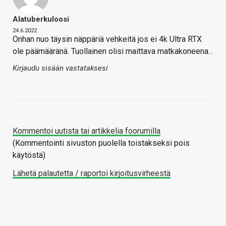
Alatuberkuloosi
24.6.2022
Onhan nuo täysin näppäriä vehkeitä jos ei 4k Ultra RTX
ole päämääränä. Tuollainen olisi maittava matkakoneena…
Kirjaudu sisään vastataksesi
Kommentoi uutista tai artikkelia foorumilla
(Kommentointi sivuston puolella toistakseksi pois
käytöstä)
Lähetä palautetta / raportoi kirjoitusvirheestä