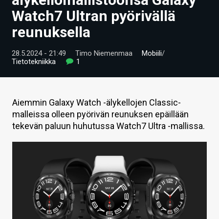
ARTIKKELIT
Watch7 Ultran pyörivällä
reunuksella
VIDEOT
TECHBBS
28.5.2024 - 21:49
Timo Niemenmaa
Mobiili
/
Tietotekniikka
1
TIETOA
HINTA.FI
Aiemmin Galaxy Watch -älykellojen Classic-
malleissa olleen pyörivän reunuksen epäillään
KAUPPA
tekevän paluun huhutussa Watch7 Ultra -mallissa.
VAIHDA TEEMA
HAKU