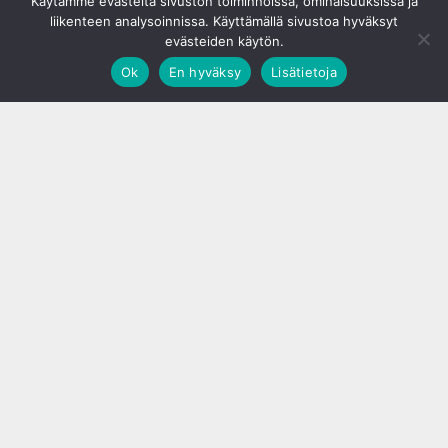
Käytämme evästeitä sivuston toiminnoissa, ominaisuuksissa ja
liikenteen analysoinnissa. Käyttämällä sivustoa hyväksyt
evästeiden käytön.
Ok
En hyväksy
Lisätietoja
;