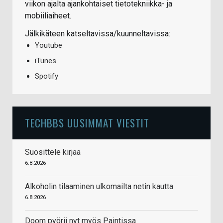
viikon ajalta ajankohtaiset tietotekniikka- ja
mobiiliaiheet.
Jälkikäteen katseltavissa/kuunneltavissa:
Youtube
iTunes
Spotify
TECHBBS UUSIMMAT VIESTIT
Suosittele kirjaa
6.8.2026
Alkoholin tilaaminen ulkomailta netin kautta
6.8.2026
Doom pyörii nyt myös Paintissa