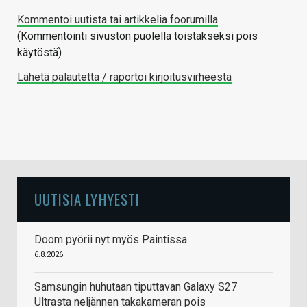
Kommentoi uutista tai artikkelia foorumilla
(Kommentointi sivuston puolella toistakseksi pois
käytöstä)
Lähetä palautetta / raportoi kirjoitusvirheestä
UUTISIA LYHYESTI
Doom pyörii nyt myös Paintissa
6.8.2026
Samsungin huhutaan tiputtavan Galaxy S27
Ultrasta neljännen takakameran pois