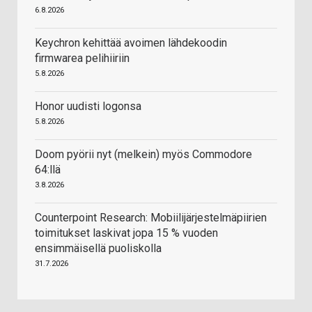
6.8.2026
Keychron kehittää avoimen lähdekoodin
firmwarea pelihiiriin
5.8.2026
Honor uudisti logonsa
5.8.2026
Doom pyörii nyt (melkein) myös Commodore
64:llä
3.8.2026
Counterpoint Research: Mobiilijärjestelmäpiirien
toimitukset laskivat jopa 15 % vuoden
ensimmäisellä puoliskolla
31.7.2026