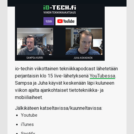
io-techin viikottainen tekniikkapodcast lähetetään
perjantaisin klo 15 live-lähetyksenä
YouTubessa
.
Sampsa ja Juha käyvät keskenään läpi kuluneen
viikon ajalta ajankohtaiset tietotekniikka- ja
mobiiliaiheet.
Jälkikäteen katseltavissa/kuunneltavissa:
Youtube
iTunes
Spotify