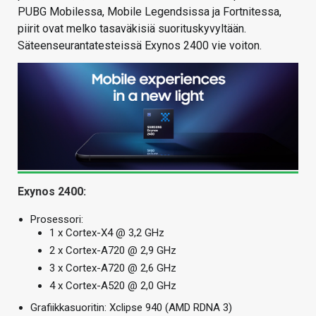
PUBG Mobilessa, Mobile Legendsissa ja Fortnitessa,
piirit ovat melko tasaväkisiä suorituskyvyltään.
Säteenseurantatesteissä Exynos 2400 vie voiton.
Exynos 2400:
Prosessori:
1 x Cortex-X4 @ 3,2 GHz
2 x Cortex-A720 @ 2,9 GHz
3 x Cortex-A720 @ 2,6 GHz
4 x Cortex-A520 @ 2,0 GHz
Grafiikkasuoritin: Xclipse 940 (AMD RDNA 3)