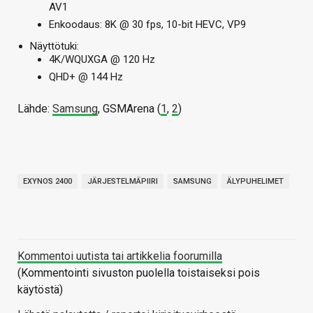
AV1
Enkoodaus: 8K @ 30 fps, 10-bit HEVC, VP9
Näyttötuki:
4K/WQUXGA @ 120 Hz
QHD+ @ 144 Hz
Lähde:
Samsung
, GSMArena (
1
,
2
)
EXYNOS 2400
JÄRJESTELMÄPIIRI
SAMSUNG
ÄLYPUHELIMET
Kommentoi uutista tai artikkelia foorumilla
(Kommentointi sivuston puolella toistaiseksi pois
käytöstä)