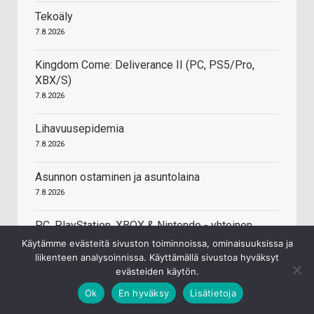
Tekoäly
7.8.2026
Kingdom Come: Deliverance II (PC, PS5/Pro,
XBX/S)
7.8.2026
Lihavuusepidemia
7.8.2026
Asunnon ostaminen ja asuntolaina
7.8.2026
PC, PlayStation, XBOX & Nintendo - yhteinen
väittelyketju
Käytämme evästeitä sivuston toiminnoissa, ominaisuuksissa ja
7.8.2026
liikenteen analysoinnissa. Käyttämällä sivustoa hyväksyt
evästeiden käytön.
AMD Ryzen 9000 -prosessoreiden kokemukset
Ok
En hyväksy
Lisätietoja
(Zen 5)