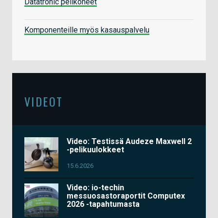
Datatronic pelikoneet
Komponenteille myös kasauspalvelu
VIDEOT
Video: Testissä Audeze Maxwell 2
-pelikuulokkeet
15.6.2026
Video: io-techin
messuosastoraportit Computex
2026 -tapahtumasta