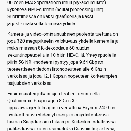
000:een MAC-operaatioon (multiply-accumulate)
kykenevä NPU-suoritin (neural processing unit).
Suorittimessa on kaksi graafisella ja kaksi
järjestelmätasolla toimivaa ydintä.
Kamera- ja video-ominaisuuksien puolesta tuettuna on
jopa 320 megapikselin valokuvaus yhdellä kameralla ja
maksimissaan 8K-dekoodaus 60 ruudun
sekuntinopeudella ja 10 bitin HEVC:llä. Yhteyspuolella
piirin 5G NR -modeemi pystyy jopa 9,64 Gbps:n
teoreettiseen tiedonsiirtonopeuteen alle 6 Ghz:n
verkoissa ja jopa 12,1 Gbps:n nopeuteen korkeampien
taajuuksien verkoissa.
Ensimmäisten julkaistujen testien perusteella
Qualcommin Snapdragon 8 Gen 3 -
lippulaivajärjestelmäpiiriin verrattuna Exynos 2400 on
synteettisissä yhden ytimen ja moniydintesteissä
hieman Snapdragonia hitaampi. Kuitenkin todellisissa
pelitesteissä, kuten esimerkiksi Genshin Impactissa,