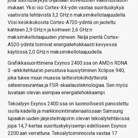
jolla suorituskykyä ohjaillaan sovellusten vaatimustason
mukaan. Yksi iso Cortex-X4-ydin vastaa suorituskykyä
vaativista tehtävistä 3,2 GHz:n maksimikellotaajuudella.
Viisi keskikokoista Cortex-A720-ydintä on jaoteltu
kahteen 2,9 GHz:n ja kolmeen 2,6 GHz:n
maksimikellotaajuuden ytimeen. Neljä pientä Cortex-
A520-ydintä toimivat energiatehokkaasti kevyessä
käytössä 2,0 GHz:n maksimikellotaajuudella.
Grafiikkasuorittimena Exynos 2400:ssa on AMD:n RDNA
3 -arkkitehtuuriin perustuva kuusiytiminen Xclipse 940,
joka tukee muun muassa laitteistokiihdytteistä
säteenseurantaa ja FSR-skaalausteknologiaa. Sen myös
luvataan olevan aiempaa energiatehokkaampi.
Tekoälyyn Exynos 2400:ssa on luonnollisesti panostettu
isolla kädellä ja markkinointimateriaalissaan Samsung
lupaakin uuden järjestelmäpiirin olevan tekoälytehtävissä
jopa 14,7-kertaa suorituskykyisempi edelliseen Exynos
2200:aan verrattuna. Tekoälytoiminnoista vastaa 17