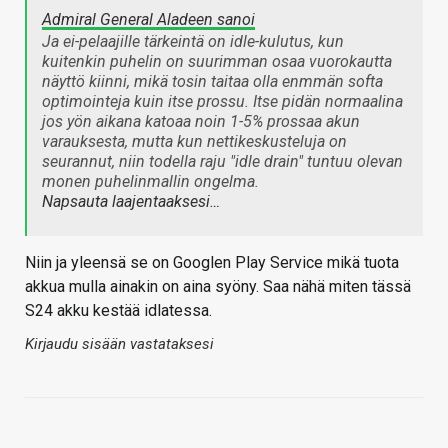
Admiral General Aladeen sanoi
Ja ei-pelaajille tärkeintä on idle-kulutus, kun
kuitenkin puhelin on suurimman osaa vuorokautta
näyttö kiinni, mikä tosin taitaa olla enmmän softa
optimointeja kuin itse prossu. Itse pidän normaalina
jos yön aikana katoaa noin 1-5% prossaa akun
varauksesta, mutta kun nettikeskusteluja on
seurannut, niin todella raju "idle drain" tuntuu olevan
monen puhelinmallin ongelma.
Napsauta laajentaaksesi…
Niin ja yleensä se on Googlen Play Service mikä tuota
akkua mulla ainakin on aina syöny. Saa nähä miten tässä
S24 akku kestää idlatessa.
Kirjaudu sisään vastataksesi