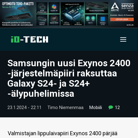
Samsungin uusi Exynos 2400
UUTISET
-järjestelmäpiiri raksuttaa
ARTIKKELIT
Galaxy S24- ja S24+
-älypuhelimissa
VIDEOT
TECHBBS
23.1.2024 - 22:11
Timo Niemenmaa
Mobiili
12
TIETOA
HINTA.FI
Valmistajan lippulaivapiiri Exynos 2400 pärjää