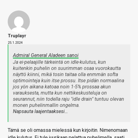
Truplayr
25.1.2024
Admiral General Aladeen sanoi
Ja ei-pelaajille tärkeintä on idle-kulutus, kun
kuitenkin puhelin on suurimman osaa vuorokautta
näyttö kiinni, mikä tosin taitaa olla enmmän softa
optimointeja kuin itse prossu. Itse pidän normaalina
jos yön aikana katoaa noin 1-5% prossaa akun
varauksesta, mutta kun nettikeskusteluja on
seurannut, niin todella raju "idle drain" tuntuu olevan
monen puhelinmallin ongelma.
Napsauta laajentaaksesi…
Tämä se oli omassa mielessä kun kirjoitin. Nimenomaan
idle kulutus. Ei tule juurikaan pelattua puhelimella, saati