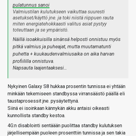
pulatunnus sanoi
Valmiustilan kulutukseen vaikuttaa suuresti
asetukset/käyttö jne. ja toki niistä riippuen rauta
miten energiatehokkaasti valitus asiat pystyy
toteuttaan ja se ympäristö.
Näillä isoakkuisilla sinänsä helposti onnistuu myös
pitkä valmius ja puheajat, mutta muutamatunti
puhetta + kuukaudenvalmiusaika on aika harvan
profiililla onnistuva.
Napsauta laajentaaksesi…
Nykyinen Galaxy S8 hukkaa prosentin tunnissa ei yhtään
minkään tekemiseen standbyssa virransäästö päällä eli
taustaprosessit jne. pysäytettynä.
Siinä ei isoinkaan kännykän akku antaisi oikeasti
kunnollista standby kestoa.
4G:n disablointi sentäään puolittaa standby kulutuksen
järjellisempään puoleen prosenttiin tunnissa ja sen takia