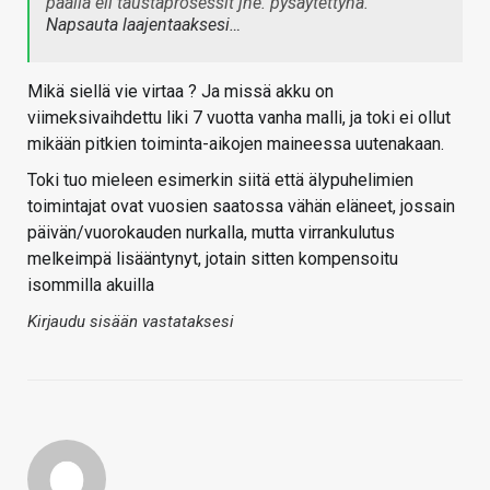
päällä eli taustaprosessit jne. pysäytettynä.
Napsauta laajentaaksesi…
Mikä siellä vie virtaa ? Ja missä akku on
viimeksivaihdettu liki 7 vuotta vanha malli, ja toki ei ollut
mikään pitkien toiminta-aikojen maineessa uutenakaan.
Toki tuo mieleen esimerkin siitä että älypuhelimien
toimintajat ovat vuosien saatossa vähän eläneet, jossain
päivän/vuorokauden nurkalla, mutta virrankulutus
melkeimpä lisääntynyt, jotain sitten kompensoitu
isommilla akuilla
Kirjaudu sisään vastataksesi