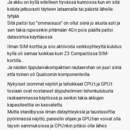
Ja akku on kyllä edelleen hyvässä kunnossa kun en sitä
kiduta jatkuvasti täyteen lataamalla tai päästä lähelle
tyhjää.
Sitä paitsi tuo "ominaisuus" on ollut siinä jo alusta asti ja
sen takia rupesinkin pitämään 4G:n pois päältä paitsi
datasiirtoa käyttäessä.
Ilman SIM-korttia ja siis aktiivista verkkoyhteyttä kulutus
kyllä oli samaa luokkaa kuin Z3 Compactissa SIM-
kortilla…
Ja näiden lippulaivakompaktien rautaerohan on juuri siinä
että toinen oli Qualcomin komponenteilla.
Nykyiset isommat näytöt ja tehokkaat CPU:t ja GPU:t
tosiaan ovat nostaneet älypuhelimien tehonkulutusta
raskaammassa käytössä ja senkin takia akkujen
kapasiteettia on kasvatettu.
Mutta standbyssa ilman datayhteyksiä ja taustasoftia
pyörimässä näyttö, paneelin ohjain ja GPU:han voivat olla
täysin sammuksissa ja CPU:nkin pitäisi olla lähes