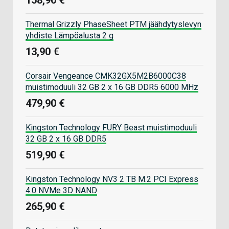
158,90 €
Thermal Grizzly PhaseSheet PTM jäähdytyslevyn
yhdiste Lämpöalusta 2 g
13,90 €
Corsair Vengeance CMK32GX5M2B6000C38
muistimoduuli 32 GB 2 x 16 GB DDR5 6000 MHz
479,90 €
Kingston Technology FURY Beast muistimoduuli
32 GB 2 x 16 GB DDR5
519,90 €
Kingston Technology NV3 2 TB M.2 PCI Express
4.0 NVMe 3D NAND
265,90 €