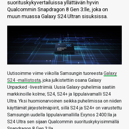
suorituskykyvertailuissa yllättävän hyvin
KAUPPA
Qualcommin Snapdragon 8 Gen 3:lle, joka on
muun muassa Galaxy S24 Ultran sisuksissa.
VAIHDA TEEMA
HAKU
Uutisoimme viime viikolla Samsungin tuoreesta
Galaxy
S24 -mallistosta
, joka julkistettiin osana Galaxy
Unpacked -livestriimiä. Uusia Galaxy-puhelimia saatiin
markkinoille kolme; S24, S24+ ja lippulaivamalli S24
Ultra. Yksi huomionarvoinen seikka puhelimissa on niiden
käyttämät järjestelmäpiirit, sillä S24 ja S24+ on varustettu
Samsungin uudella lippulaivamallilla Exynos 2400:lla ja
S24 Ultra sen sijaan Qualcommin suorituskykyisimmällä
Snapdragon 8 Gen 3:lla.