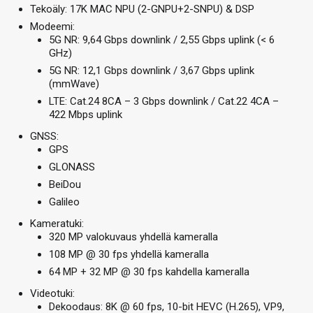
Tekoäly: 17K MAC NPU (2-GNPU+2-SNPU) & DSP
Modeemi:
5G NR: 9,64 Gbps downlink / 2,55 Gbps uplink (< 6
GHz)
5G NR: 12,1 Gbps downlink / 3,67 Gbps uplink
(mmWave)
LTE: Cat.24 8CA – 3 Gbps downlink / Cat.22 4CA –
422 Mbps uplink
GNSS:
GPS
GLONASS
BeiDou
Galileo
Kameratuki:
320 MP valokuvaus yhdellä kameralla
108 MP @ 30 fps yhdellä kameralla
64 MP + 32 MP @ 30 fps kahdella kameralla
Videotuki:
Dekoodaus: 8K @ 60 fps, 10-bit HEVC (H.265), VP9,