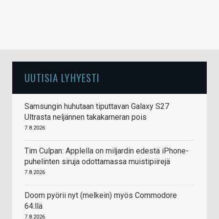
UUTISIA LYHYESTI
Samsungin huhutaan tiputtavan Galaxy S27
Ultrasta neljännen takakameran pois
7.8.2026
Tim Culpan: Applella on miljardin edestä iPhone-
puhelinten siruja odottamassa muistipiirejä
7.8.2026
Doom pyörii nyt (melkein) myös Commodore
64:llä
7.8.2026