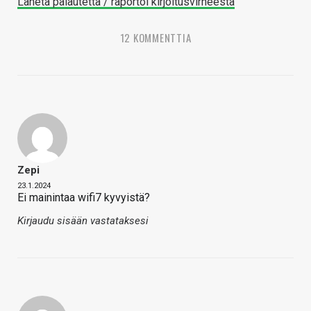
Lähetä palautetta / raportoi kirjoitusvirheestä
12 KOMMENTTIA
Zepi
23.1.2024
Ei mainintaa wifi7 kyvyistä?
Kirjaudu sisään vastataksesi