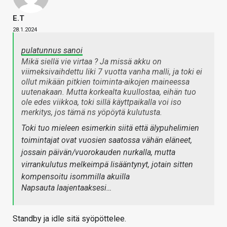
E.T
28.1.2024
pulatunnus sanoi
Mikä siellä vie virtaa ? Ja missä akku on
viimeksivaihdettu liki 7 vuotta vanha malli, ja toki ei
ollut mikään pitkien toiminta-aikojen maineessa
uutenakaan. Mutta korkealta kuullostaa, eihän tuo
ole edes viikkoa, toki sillä käyttpaikalla voi iso
merkitys, jos tämä ns yöpöytä kulutusta.
Toki tuo mieleen esimerkin siitä että älypuhelimien
toimintajat ovat vuosien saatossa vähän eläneet,
jossain päivän/vuorokauden nurkalla, mutta
virrankulutus melkeimpä lisääntynyt, jotain sitten
kompensoitu isommilla akuilla
Napsauta laajentaaksesi…
Standby ja idle sitä syöpöttelee.