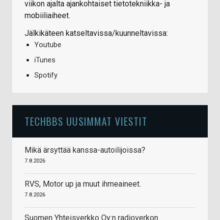
viikon ajalta ajankohtaiset tietotekniikka- ja
mobiiliaiheet.
Jälkikäteen katseltavissa/kuunneltavissa:
Youtube
iTunes
Spotify
TECHBBS UUSIMMAT VIESTIT
Mikä ärsyttää kanssa-autoilijoissa?
7.8.2026
RVS, Motor up ja muut ihmeaineet.
7.8.2026
Suomen Yhteisverkko Oy:n radioverkon