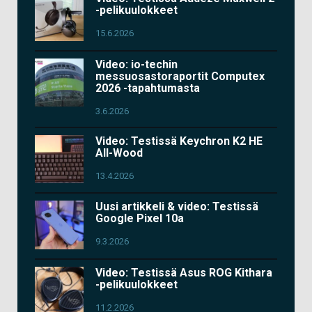
-pelikuulokkeet
15.6.2026
Video: io-techin
messuosastoraportit Computex
2026 -tapahtumasta
3.6.2026
Video: Testissä Keychron K2 HE
All-Wood
13.4.2026
Uusi artikkeli & video: Testissä
Google Pixel 10a
9.3.2026
Video: Testissä Asus ROG Kithara
-pelikuulokkeet
11.2.2026