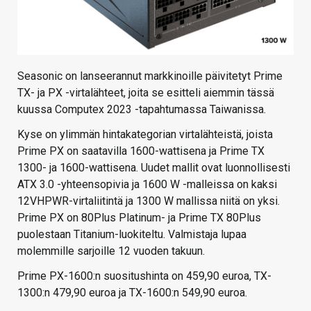
Seasonic on lanseerannut markkinoille päivitetyt Prime
TX- ja PX -virtalähteet, joita se esitteli aiemmin tässä
kuussa Computex 2023 -tapahtumassa Taiwanissa.
Kyse on ylimmän hintakategorian virtalähteistä, joista
Prime PX on saatavilla 1600-wattisena ja Prime TX
1300- ja 1600-wattisena. Uudet mallit ovat luonnollisesti
ATX 3.0 -yhteensopivia ja 1600 W -malleissa on kaksi
12VHPWR-virtaliitintä ja 1300 W mallissa niitä on yksi.
Prime PX on 80Plus Platinum- ja Prime TX 80Plus
puolestaan Titanium-luokiteltu. Valmistaja lupaa
molemmille sarjoille 12 vuoden takuun.
Prime PX-1600:n suositushinta on 459,90 euroa, TX-
1300:n 479,90 euroa ja TX-1600:n 549,90 euroa.