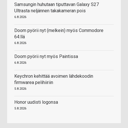
Samsungin huhutaan tiputtavan Galaxy S27
Ultrasta neljännen takakameran pois
6.8.2026
Doom pyörii nyt (melkein) myös Commodore
64:llä
6.8.2026
Doom pyörii nyt myös Paintissa
6.8.2026
Keychron kehittää avoimen lähdekoodin
firmwarea pelihiiriin
5.8.2026
Honor uudisti logonsa
5.8.2026