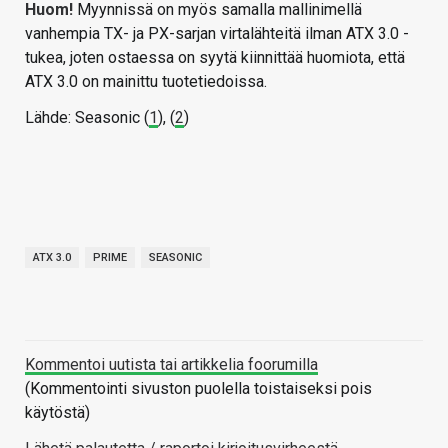
Huom!
Myynnissä on myös samalla mallinimellä
vanhempia TX- ja PX-sarjan virtalähteitä ilman ATX 3.0 -
tukea, joten ostaessa on syytä kiinnittää huomiota, että
ATX 3.0 on mainittu tuotetiedoissa.
Lähde: Seasonic (
1
), (
2
)
ATX 3.0
PRIME
SEASONIC
Kommentoi uutista tai artikkelia foorumilla
(Kommentointi sivuston puolella toistaiseksi pois
käytöstä)