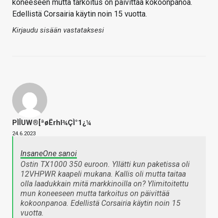
koneeseen mutta tarkoitus on päivittää kokoonpanoa.
Edellistä Corsairia käytin noin 15 vuotta.
Kirjaudu sisään vastataksesi
PÌÎUW®[ªøËrhl¾ÇÌ°1¿¼
24.6.2023
InsaneOne sanoi
Ostin TX1000 350 euroon. Yllätti kun paketissa oli
12VHPWR kaapeli mukana. Kallis oli mutta taitaa
olla laadukkain mitä markkinoilla on? Ylimitoitettu
mun koneeseen mutta tarkoitus on päivittää
kokoonpanoa. Edellistä Corsairia käytin noin 15
vuotta.