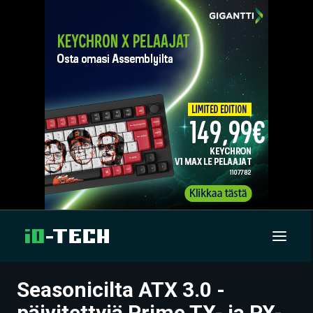
Seasonicilta ATX 3.0 -
UUTISET
päivitettyjä Prime TX- ja PX-