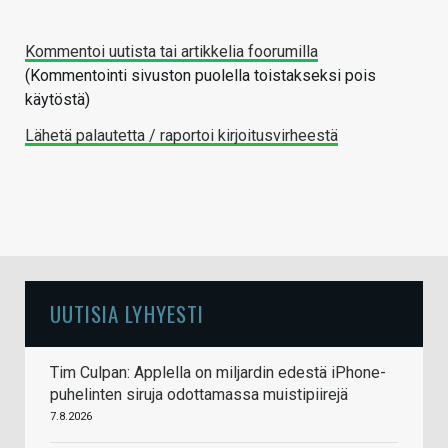
Kommentoi uutista tai artikkelia foorumilla
(Kommentointi sivuston puolella toistakseksi pois
käytöstä)
Lähetä palautetta / raportoi kirjoitusvirheestä
UUTISIA LYHYESTI
Tim Culpan: Applella on miljardin edestä iPhone-
puhelinten siruja odottamassa muistipiirejä
7.8.2026