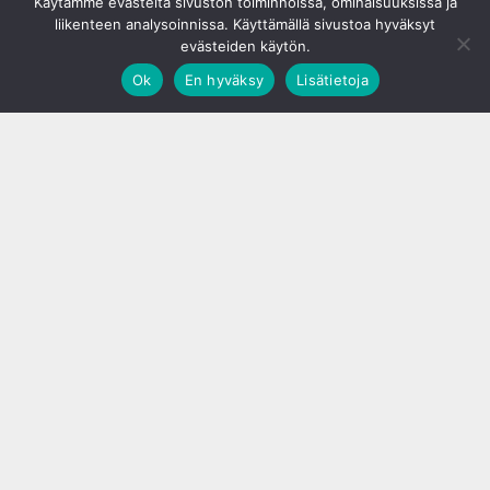
Käytämme evästeitä sivuston toiminnoissa, ominaisuuksissa ja
liikenteen analysoinnissa. Käyttämällä sivustoa hyväksyt
evästeiden käytön.
Ok
En hyväksy
Lisätietoja
;