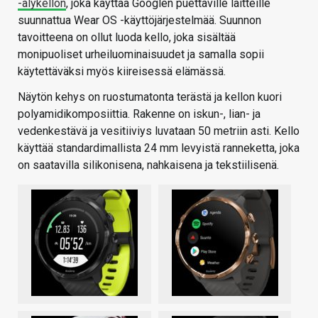
-älykellon
, joka käyttää Googlen puettaville laitteille
suunnattua Wear OS -käyttöjärjestelmää. Suunnon
tavoitteena on ollut luoda kello, joka sisältää
monipuoliset urheiluominaisuudet ja samalla sopii
käytettäväksi myös kiireisessä elämässä.
Näytön kehys on ruostumatonta terästä ja kellon kuori
polyamidikomposiittia. Rakenne on iskun-, lian- ja
vedenkestävä ja vesitiiviys luvataan 50 metriin asti. Kello
käyttää standardimallista 24 mm levyistä ranneketta, joka
on saatavilla silikonisena, nahkaisena ja tekstiilisenä.