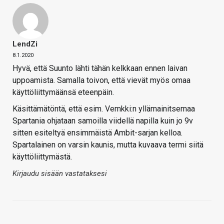
LendZi
8.1.2020
Hyvä, että Suunto lähti tähän kelkkaan ennen laivan
uppoamista. Samalla toivon, että vievät myös omaa
käyttöliittymäänsä eteenpäin.
Käsittämätöntä, että esim. Vemkki:n yllämainitsemaa
Spartania ohjataan samoilla viidellä napilla kuin jo 9v
sitten esiteltyä ensimmäistä Ambit-sarjan kelloa.
Spartalainen on varsin kaunis, mutta kuvaava termi siitä
käyttöliittymästä.
Kirjaudu sisään vastataksesi