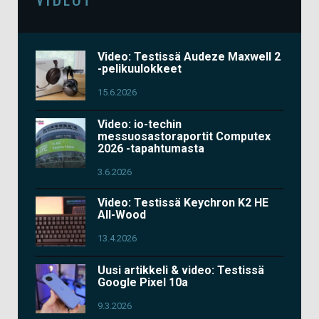
Video: Testissä Audeze Maxwell 2
-pelikuulokkeet
15.6.2026
Video: io-techin
messuosastoraportit Computex
2026 -tapahtumasta
3.6.2026
Video: Testissä Keychron K2 HE
All-Wood
13.4.2026
Uusi artikkeli & video: Testissä
Google Pixel 10a
9.3.2026