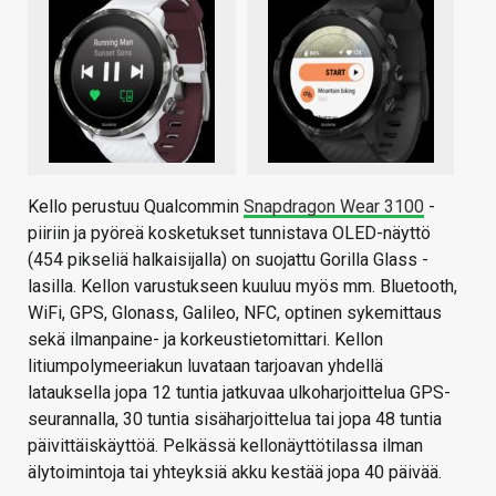
Kello perustuu Qualcommin
Snapdragon Wear 3100
-
piiriin ja pyöreä kosketukset tunnistava OLED-näyttö
(454 pikseliä halkaisijalla) on suojattu Gorilla Glass -
lasilla. Kellon varustukseen kuuluu myös mm. Bluetooth,
WiFi, GPS, Glonass, Galileo, NFC, optinen sykemittaus
sekä ilmanpaine- ja korkeustietomittari. Kellon
litiumpolymeeriakun luvataan tarjoavan yhdellä
latauksella jopa 12 tuntia jatkuvaa ulkoharjoittelua GPS-
seurannalla, 30 tuntia sisäharjoittelua tai jopa 48 tuntia
päivittäiskäyttöä. Pelkässä kellonäyttötilassa ilman
älytoimintoja tai yhteyksiä akku kestää jopa 40 päivää.