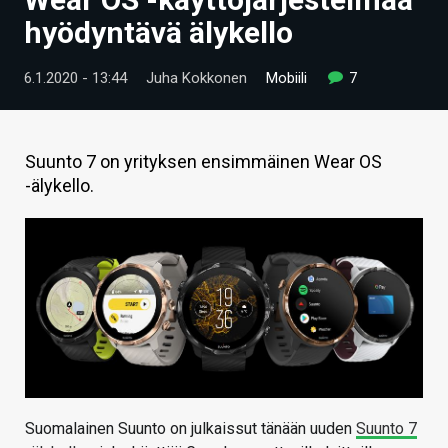
ARTIKKELIT
hyödyntävä älykello
VIDEOT
6.1.2020 - 13:44
Juha Kokkonen
Mobiili
7
TECHBBS
TIETOA
Suunto 7 on yrityksen ensimmäinen Wear OS
-älykello.
HINTA.FI
KAUPPA
VAIHDA TEEMA
HAKU
Suomalainen Suunto on julkaissut tänään uuden
Suunto 7