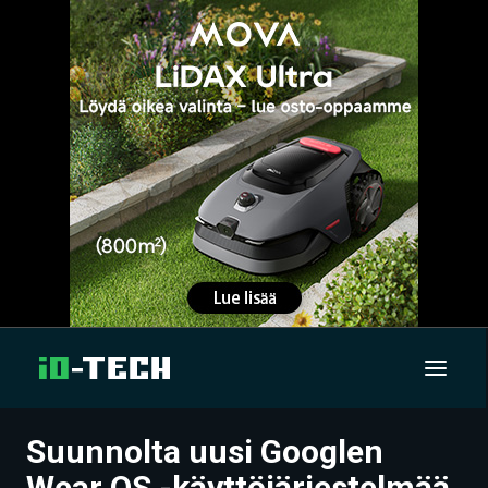
Suunnolta uusi Googlen
UUTISET
Wear OS -käyttöjärjestelmää