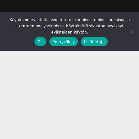
© S&J Media Oy
Käytämme evästeitä sivuston toiminnoissa, ominaisuuksissa ja
liikenteen analysoinnissa. Käyttämällä sivustoa hyväksyt
evästeiden käytön.
Ok
En hyväksy
Lisätietoja
;