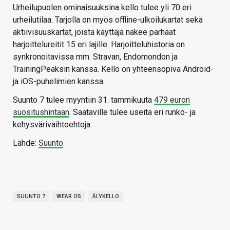
Urheilupuolen ominaisuuksina kello tulee yli 70 eri
urheilutilaa. Tarjolla on myös offline-ulkoilukartat sekä
aktiivisuuskartat, joista käyttäjä näkee parhaat
harjoittelureitit 15 eri lajille. Harjoitteluhistoria on
synkronoitavissa mm. Stravan, Endomondon ja
TrainingPeaksin kanssa. Kello on yhteensopiva Android-
ja iOS-puhelimien kanssa.
Suunto 7 tulee myyntiin 31. tammikuuta
479 euron
suositushintaan
. Saataville tulee useita eri runko- ja
kehysvärivaihtoehtoja.
Lähde:
Suunto
SUUNTO 7
WEAR OS
ÄLYKELLO