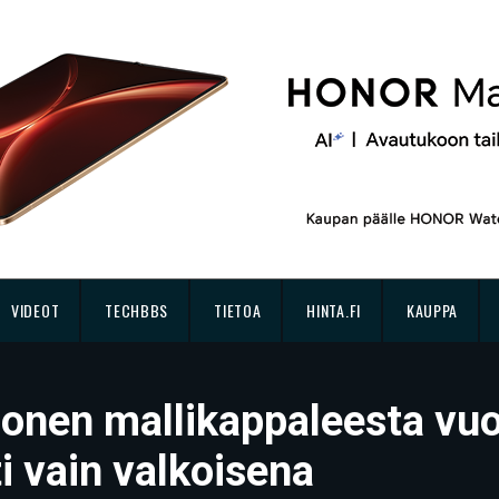
VIDEOT
TECHBBS
TIETOA
HINTA.FI
KAUPPA
honen mallikappaleesta vuo
i vain valkoisena