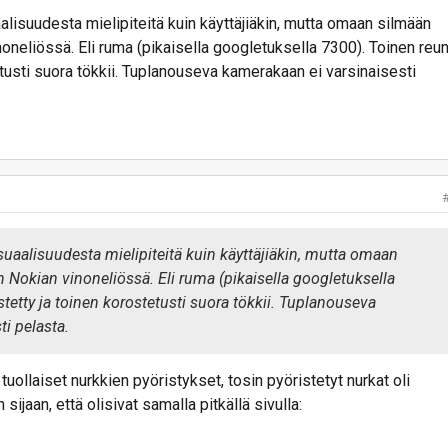
lisuudesta mielipiteitä kuin käyttäjiäkin, mutta omaan silmään
neliössä. Eli ruma (pikaisella googletuksella 7300). Toinen reu
etusti suora tökkii. Tuplanouseva kamerakaan ei varsinaisesti
aalisuudesta mielipiteitä kuin käyttäjiäkin, mutta omaan
Nokian vinoneliössä. Eli ruma (pikaisella googletuksella
tetty ja toinen korostetusti suora tökkii. Tuplanouseva
i pelasta.
tuollaiset nurkkien pyöristykset, tosin pyöristetyt nurkat oli
ijaan, että olisivat samalla pitkällä sivulla: