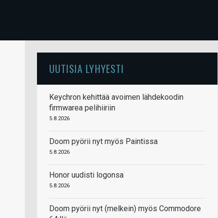
UUTISIA LYHYESTI
Keychron kehittää avoimen lähdekoodin
firmwarea pelihiiriin
5.8.2026
Doom pyörii nyt myös Paintissa
5.8.2026
Honor uudisti logonsa
5.8.2026
Doom pyörii nyt (melkein) myös Commodore