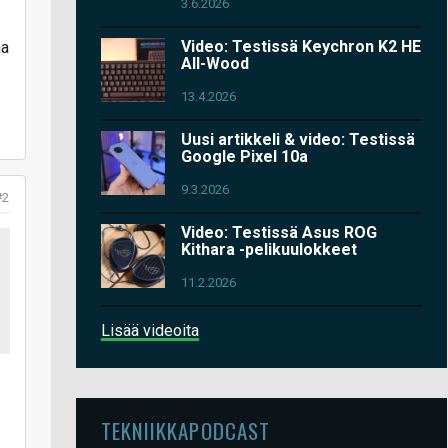
3.6.2026
Video: Testissä Keychron K2 HE
na
All-Wood
13.4.2026
Uusi artikkeli & video: Testissä
Google Pixel 10a
9.3.2026
#2
Video: Testissä Asus ROG
Kithara -pelikuulokkeet
11.2.2026
Lisää videoita
TEKNIIKKAPODCAST