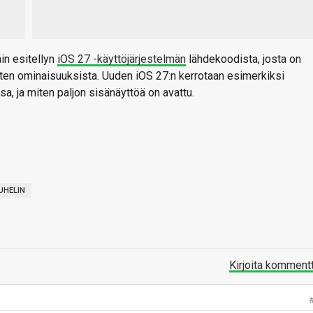
ain esitellyn
iOS 27 -käyttöjärjestelmän
lähdekoodista, josta on
nten ominaisuuksista. Uuden iOS 27:n kerrotaan esimerkiksi
sa, ja miten paljon sisänäyttöä on avattu.
UHELIN
Kirjoita komment