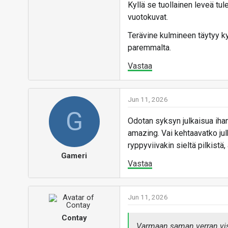
Kyllä se tuollainen leveä tu
vuotokuvat.
Terävine kulmineen täytyy kyl
paremmalta.
Vastaa
Jun 11, 2026
G
Odotan syksyn julkaisua ihan
amazing. Vai kehtaavatko ju
ryppyviivakin sieltä pilkistä,
Gameri
Vastaa
Jun 11, 2026
Contay
Varmaan saman verran visu