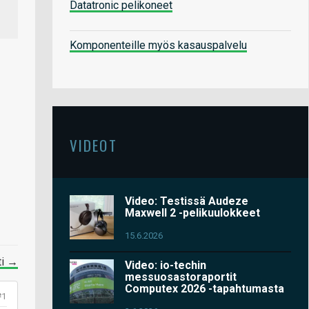
Datatronic pelikoneet
Komponenteille myös kasauspalvelu
VIDEOT
Video: Testissä Audeze
Maxwell 2 -pelikuulokkeet
15.6.2026
ti →
Video: io-techin
messuosastoraportit
Computex 2026 -tapahtumasta
#1