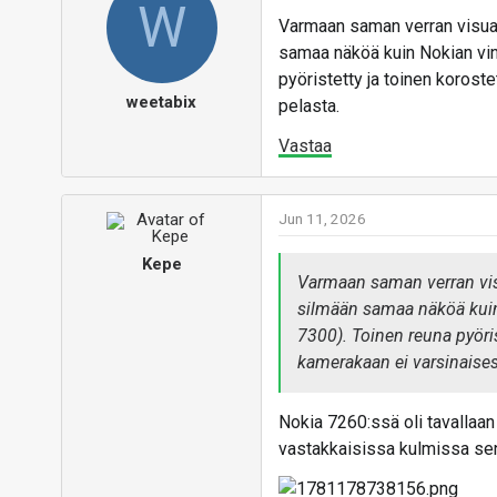
W
Varmaan saman verran visuaa
samaa näköä kuin Nokian vino
pyöristetty ja toinen korost
weetabix
pelasta.
Vastaa
Jun 11, 2026
Kepe
Varmaan saman verran visu
silmään samaa näköä kuin 
7300). Toinen reuna pyöris
kamerakaan ei varsinaisest
Nokia 7260:ssä oli tavallaan 
vastakkaisissa kulmissa sen s