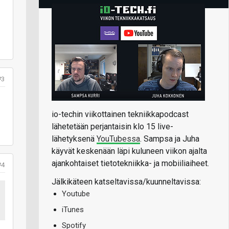
#3
io-techin viikottainen tekniikkapodcast
lähetetään perjantaisin klo 15 live-
lähetyksenä
YouTubessa
. Sampsa ja Juha
käyvät keskenään läpi kuluneen viikon ajalta
ajankohtaiset tietotekniikka- ja mobiiliaiheet.
#4
Jälkikäteen katseltavissa/kuunneltavissa:
Youtube
iTunes
Spotify