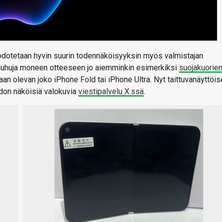
 odotetaan hyvin suurin todennäköisyyksin myös valmistajan
ut huhuja moneen otteeseen jo aiemminkin esimerkiksi
suojakuorie
n olevan joko iPhone Fold tai iPhone Ultra. Nyt taittuvanäyttöis
don näköisiä valokuvia
viestipalvelu X:ssä
.