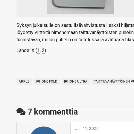
Syksyn julkaisulle on saatu lisävahvistusta lisäksi hiljatt
löydetty viitteitä nimenomaan taittuvanäyttöisten puheli
tunnistavan, millon puhelin on taitetussa ja avatussa tilas
Lähde: X (
1
,
2
)
APPLE
IPHONE FOLD
IPHONE ULTRA
TAITTUVANÄYTTÖINEN P
7
kommenttia
Jun 11, 2026