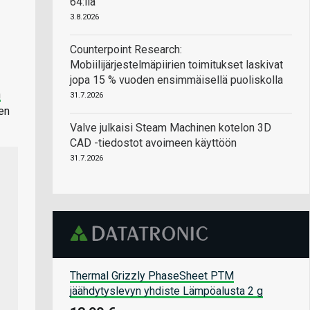
64:llä
3.8.2026
Counterpoint Research:
Mobiilijärjestelmäpiirien toimitukset laskivat
jopa 15 % vuoden ensimmäisellä puoliskolla
n
31.7.2026
en
Valve julkaisi Steam Machinen kotelon 3D
CAD -tiedostot avoimeen käyttöön
31.7.2026
Thermal Grizzly PhaseSheet PTM
jäähdytyslevyn yhdiste Lämpöalusta 2 g