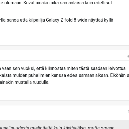
lee olemaan. Kuvat ainakin aika samanlaisia kuin edelliset
lä sanoa että kilpailija Galaxy Z fold 8 wide näyttää kyllä
 vaan sen vuoksi, että kiinnostaa miten tästä saadaan leivottua
lkaista muiden puhelimien kanssa edes samaan aikaan. Eiköhän 
 ainakin mustalla ruudulla.
aalisuudesta mielipiteitä kuin käyttäjiäkin, mutta omaan