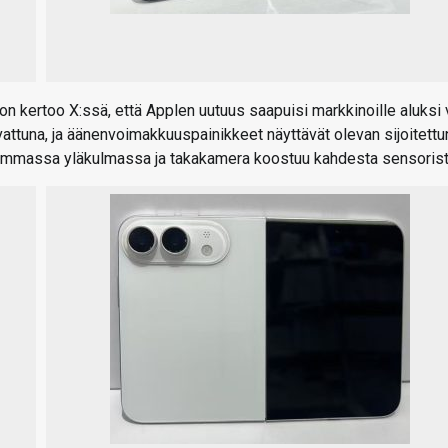
on kertoo X:ssä, että Applen uutuus saapuisi markkinoille aluksi 
vattuna, ja äänenvoimakkuuspainikkeet näyttävät olevan sijoitettu
emmassa yläkulmassa ja takakamera koostuu kahdesta sensorist