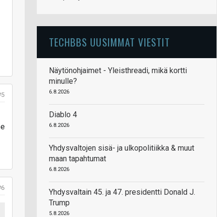
TECHBBS UUSIMMAT VIESTIT
Näytönohjaimet - Yleisthreadi, mikä kortti
minulle?
6.8.2026
#5
Diablo 4
6.8.2026
se
Yhdysvaltojen sisä- ja ulkopolitiikka & muut
maan tapahtumat
6.8.2026
#6
Yhdysvaltain 45. ja 47. presidentti Donald J.
Trump
5.8.2026