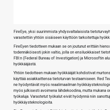
FireEye, yksi suurimmista yhdysvaltalaisista tietoturvay
varastettiin yhtiön sisäiseen käyttöön tarkoitettuja hyökk
FireEyen tiedotteen mukaan se on joutunut erittäin hien
todennäköisesti jokin valtio, jolla on ensiluokkaiset t
FBI:n (Federal Bureau of Investigation) ja Microsoftin alu
hyökkääjästä.
Yhtiön tiedotteen mukaan hyökkääjät kohdistivat murtons
käyttää asiakkaittensa tietoturvan testaamiseen. Red Team
ne hyödyntävät myös reaalimaailman hyökkäysteknologioit
myös julkisesti avoimena lähdekoodina, mutta mukana on
työkaluja. Varastetut työkalut eivät hyödynnä niin sanott
hyökkäysteknologioita.