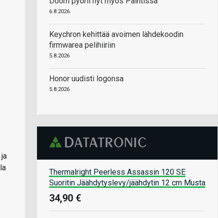
Doom pyörii nyt myös Paintissa
6.8.2026
Keychron kehittää avoimen lähdekoodin
firmwarea pelihiiriin
5.8.2026
Honor uudisti logonsa
5.8.2026
 ja
la
Thermalright Peerless Assassin 120 SE
Suoritin Jäähdytyslevy/jäähdytin 12 cm Musta
34,90 €