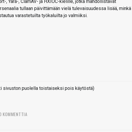
rt-, Yara-, ClamAV- ja HXIOC-kielille, jotka mahdollistavat
arsenaalia tullaan päivittämään vielä tulevaisuudessa lisää, minkä
autua varastetuilta työkaluilta jo valmiiksi.
sivuston puolella toistaiseksi pois käytöstä)
0 KOMMENTTIA