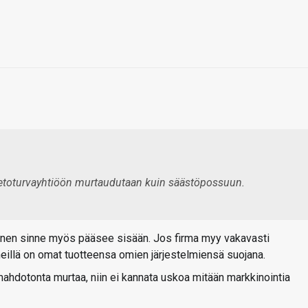
 tietoturvayhtiöön murtaudutaan kuin säästöpossuun.
hminen sinne myös pääsee sisään. Jos firma myy vakavasti
 heillä on omat tuotteensa omien järjestelmiensä suojana.
mahdotonta murtaa, niin ei kannata uskoa mitään markkinointia