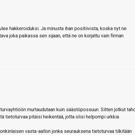
tulee hakkeroiduksi. Ja minusta ihan positiivista, koska nyt ne
ava joka paikassa sen sijaan, että ne on korjattu vain firman
toturvayhtiöön murtaudutaan kuin säästöpossuun. Sitten jotkut tah
ä tietoturvaa pitäisi heikentää, jotta olisi helpompi urkkia
jonkinlaisen vasta-aallon jonka seurauksena tietoturvaa tilkitään