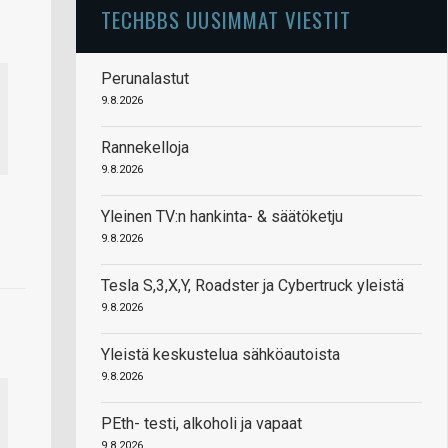
TECHBBS UUSIMMAT VIESTIT
Perunalastut
9.8.2026
Rannekelloja
9.8.2026
Yleinen TV:n hankinta- & säätöketju
9.8.2026
Tesla S,3,X,Y, Roadster ja Cybertruck yleistä
9.8.2026
Yleistä keskustelua sähköautoista
9.8.2026
PEth- testi, alkoholi ja vapaat
9.8.2026