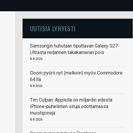
UUTISIA LYHYESTI
Samsungin huhutaan tiputtavan Galaxy S27
Ultrasta neljännen takakameran pois
8.8.2026
Doom pyörii nyt (melkein) myös Commodore
64:llä
8.8.2026
Tim Culpan: Applella on miljardin edestä
iPhone-puhelinten siruja odottamassa
muistipiirejä
8.8.2026