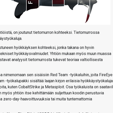
htiöistä, on joutunut tietomurron kohteeksi. Tietomurrossa
äystyökaluja.
ostuneen hyökkäyksen kohteeksi, jonka takana on hyvin
ietotekniset hyökkäysvalmiudet. Yhtiön mukaan myös muun muassa
stavat analyysit tietomurrosta tukevat teoriaa valtiollisesta
a nimenomaan sen sisäisiin Red Team -työkaluihin, joita FireEye
 -työkalupakki sisältää laajan kirjon erilaisia hyökkäystyökaluja
a, kuten CobaltStrike ja Metasploit. Osa työkaluista on saatavil
 myös yhtiön itse kehittämään suljettuun koodin perustuvia
uja zero-day-haavoittuvuuksia tai muita tuntemattomia