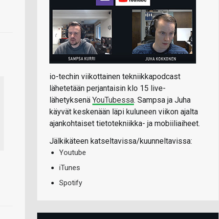
io-techin viikottainen tekniikkapodcast
lähetetään perjantaisin klo 15 live-
lähetyksenä
YouTubessa
. Sampsa ja Juha
käyvät keskenään läpi kuluneen viikon ajalta
ajankohtaiset tietotekniikka- ja mobiiliaiheet.
Jälkikäteen katseltavissa/kuunneltavissa:
Youtube
iTunes
Spotify