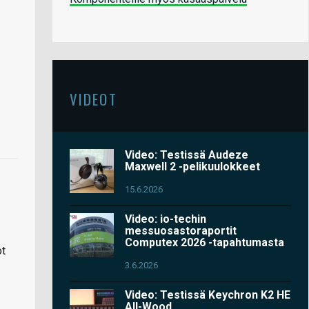
VIDEOT
Video: Testissä Audeze
Maxwell 2 -pelikuulokkeet
15.6.2026
Video: io-techin
messuosastoraportit
Computex 2026 -tapahtumasta
ot
3.6.2026
Video: Testissä Keychron K2 HE
All-Wood