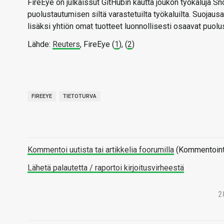
FireEye on julkaissut GitHubin kautta joukon työkaluja Sno
puolustautumisen siltä varastetuilta työkaluilta. Suojaus
lisäksi yhtiön omat tuotteet luonnollisesti osaavat puolust
Lähde:
Reuters
, FireEye (
1
), (
2
)
FIREEYE
TIETOTURVA
Kommentoi uutista tai artikkelia foorumilla
(Kommentointi 
Lähetä palautetta / raportoi kirjoitusvirheestä
2