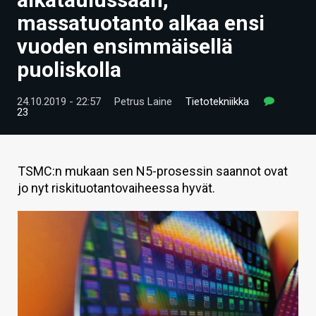
ARTIKKELIT
massatuotanto alkaa ensi
vuoden ensimmäisellä
VIDEOT
puoliskolla
TECHBBS
24.10.2019 - 22:57
Petrus Laine
Tietotekniikka
TIETOA
23
HINTA.FI
KAUPPA
TSMC:n mukaan sen N5-prosessin saannot ovat
jo nyt riskituotantovaiheessa hyvät.
VAIHDA TEEMA
HAKU