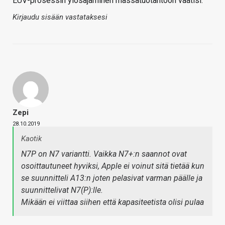
EUV-prosessin ylösajaminen massatuotantoon vaatisi.
Kirjaudu sisään vastataksesi
Zepi
28.10.2019
Kaotik
N7P on N7 variantti. Vaikka N7+:n saannot ovat
osoittautuneet hyviksi, Apple ei voinut sitä tietää kun
se suunnitteli A13:n joten pelasivat varman päälle ja
suunnittelivat N7(P):lle.
Mikään ei viittaa siihen että kapasiteetista olisi pulaa