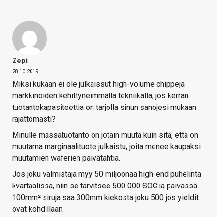
Zepi
28.10.2019
Miksi kukaan ei ole julkaissut high-volume chippejä
markkinoiden kehittyneimmällä tekniikalla, jos kerran
tuotantokapasiteettia on tarjolla sinun sanojesi mukaan
rajattomasti?
Minulle massatuotanto on jotain muuta kuin sitä, että on
muutama marginaalituote julkaistu, joita menee kaupaksi
muutamien waferien päivätahtia.
Jos joku valmistaja myy 50 miljoonaa high-end puhelinta
kvartaalissa, niin se tarvitsee 500 000 SOC:ia päivässä.
100mm² siruja saa 300mm kiekosta joku 500 jos yieldit
ovat kohdillaan.