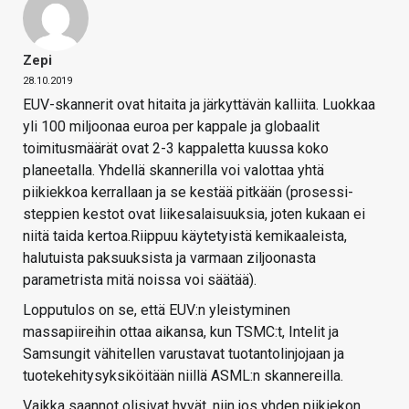
Zepi
28.10.2019
EUV-skannerit ovat hitaita ja järkyttävän kalliita. Luokkaa
yli 100 miljoonaa euroa per kappale ja globaalit
toimitusmäärät ovat 2-3 kappaletta kuussa koko
planeetalla. Yhdellä skannerilla voi valottaa yhtä
piikiekkoa kerrallaan ja se kestää pitkään (prosessi-
steppien kestot ovat liikesalaisuuksia, joten kukaan ei
niitä taida kertoa.Riippuu käytetyistä kemikaaleista,
halutuista paksuuksista ja varmaan ziljoonasta
parametrista mitä noissa voi säätää).
Lopputulos on se, että EUV:n yleistyminen
massapiireihin ottaa aikansa, kun TSMC:t, Intelit ja
Samsungit vähitellen varustavat tuotantolinjojaan ja
tuotekehitysyksiköitään niillä ASML:n skannereilla.
Vaikka saannot olisivat hyvät, niin jos yhden piikiekon