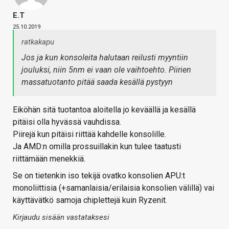
E.T
25.10.2019
ratkakapu
Jos ja kun konsoleita halutaan reilusti myyntiin
jouluksi, niin 5nm ei vaan ole vaihtoehto. Piirien
massatuotanto pitää saada kesällä pystyyn
Eiköhän sitä tuotantoa aloitella jo keväällä ja kesällä
pitäisi olla hyvässä vauhdissa.
Piirejä kun pitäisi riittää kahdelle konsolille.
Ja AMD:n omilla prossuillakin kun tulee taatusti
riittämään menekkiä.
Se on tietenkin iso tekijä ovatko konsolien APU:t
monoliittisia (+samanlaisia/erilaisia konsolien välillä) vai
käyttävätkö samoja chiplettejä kuin Ryzenit.
Kirjaudu sisään vastataksesi