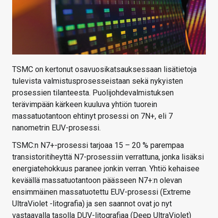
TSMC on kertonut osavuosikatsauksessaan lisätietoja
tulevista valmistusprosesseistaan sekä nykyisten
prosessien tilanteesta. Puolijohdevalmistuksen
terävimpään kärkeen kuuluva yhtiön tuorein
massatuotantoon ehtinyt prosessi on 7N+, eli 7
nanometrin EUV-prosessi.
TSMC:n N7+-prosessi tarjoaa 15 – 20 % parempaa
transistoritiheyttä N7-prosessiin verrattuna, jonka lisäksi
energiatehokkuus paranee jonkin verran. Yhtiö kehaisee
keväällä massatuotantoon päässeen N7+:n olevan
ensimmäinen massatuotettu EUV-prosessi (Extreme
UltraViolet -litografia) ja sen saannot ovat jo nyt
vastaavalla tasolla DUV-litografiaa (Deep UltraViolet)