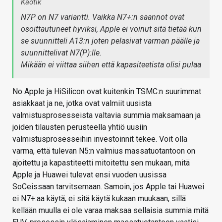
Kaotik
N7P on N7 variantti. Vaikka N7+:n saannot ovat
osoittautuneet hyviksi, Apple ei voinut sitä tietää kun
se suunnitteli A13:n joten pelasivat varman päälle ja
suunnittelivat N7(P):lle.
Mikään ei viittaa siihen että kapasiteetista olisi pulaa
No Apple ja HiSilicon ovat kuitenkin TSMC:n suurimmat
asiakkaat ja ne, jotka ovat valmiit uusista
valmistusprosesseista valtavia summia maksamaan ja
joiden tilausten perusteella yhtiö uusiin
valmistusprosesseihin investoinnit tekee. Voit olla
varma, että tulevan N5:n valmius massatuotantoon on
ajoitettu ja kapastiteetti mitoitettu sen mukaan, mitä
Apple ja Huawei tulevat ensi vuoden uusissa
SoCeissaan tarvitsemaan. Samoin, jos Apple tai Huawei
ei N7+:aa käytä, ei sitä käytä kukaan muukaan, sillä
kellään muulla ei ole varaa maksaa sellaisia summia mitä