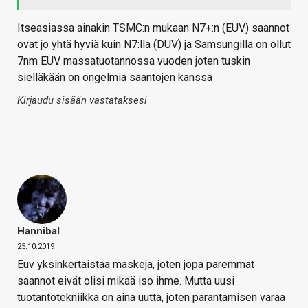
Itseasiassa ainakin TSMC:n mukaan N7+:n (EUV) saannot
ovat jo yhtä hyviä kuin N7:lla (DUV) ja Samsungilla on ollut
7nm EUV massatuotannossa vuoden joten tuskin
sielläkään on ongelmia saantojen kanssa
Kirjaudu sisään vastataksesi
Hannibal
25.10.2019
Euv yksinkertaistaa maskeja, joten jopa paremmat
saannot eivät olisi mikää iso ihme. Mutta uusi
tuotantotekniikka on aina uutta, joten parantamisen varaa