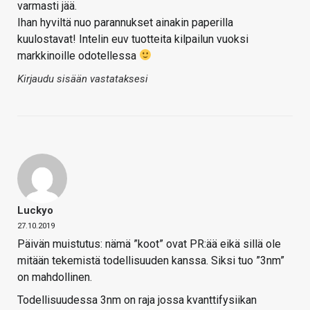
varmasti jää.
Ihan hyviltä nuo parannukset ainakin paperilla
kuulostavat! Intelin euv tuotteita kilpailun vuoksi
markkinoille odotellessa
Kirjaudu sisään vastataksesi
Luckyo
27.10.2019
Päivän muistutus: nämä ”koot” ovat PR:ää eikä sillä ole
mitään tekemistä todellisuuden kanssa. Siksi tuo ”3nm”
on mahdollinen.
Todellisuudessa 3nm on raja jossa kvanttifysiikan