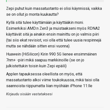
Zepi puhut kuin massatuotanto ei olisi käynnissä, vaikka
se on ollut jo monta kuukautta?
Kyllä sitä tulee käyttämään ja käyttääkin moni.
Esimerkiksi AMD:n Zen3 ja muistaakseni myös RDNA2
käyttävät sitä ja ainakin ensin mainittu on jo valmis piiri
(tai siis ekat revisiot, voi olla että tulee uusia respinnejä
mutta se nähdään sitten ensi vuonna).
Huawein (HiSilicon) Kirin 990 5G lienee ensimmäinen
7nm+ -piiri mikä saapuu markkinoille (se on jo
julkistettukin toisin kuin Zepi epäili)
Applen tapauksessa oleellista on myös, että
massatuotanto alkoi viime toukokuussa, mikä taisi olla
saannoista riippumatta liian myöhään iPhone 11:lle
Kirjaudu sisään vastataksesi