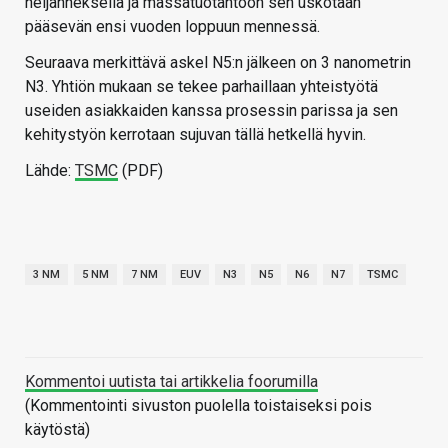
neljänneksellä ja massatuotantoon sen uskotaan
pääsevän ensi vuoden loppuun mennessä.
Seuraava merkittävä askel N5:n jälkeen on 3 nanometrin
N3. Yhtiön mukaan se tekee parhaillaan yhteistyötä
useiden asiakkaiden kanssa prosessin parissa ja sen
kehitystyön kerrotaan sujuvan tällä hetkellä hyvin.
Lähde:
TSMC
(PDF)
3 NM
5 NM
7 NM
EUV
N3
N5
N6
N7
TSMC
Kommentoi uutista tai artikkelia foorumilla
(Kommentointi sivuston puolella toistaiseksi pois
käytöstä)