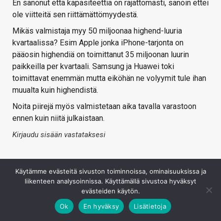
En sanonut että kapasiteettia on rajattomasti, sanoin ettei
ole viitteitä sen riittämättömyydestä.
Mikäs valmistaja myy 50 miljoonaa highend-luuria
kvartaalissa? Esim Apple jonka iPhone-tarjonta on
pääosin highendiä on toimittanut 35 miljoonan luurin
paikkeilla per kvartaali. Samsung ja Huawei toki
toimittavat enemmän mutta eiköhän ne volyymit tule ihan
muualta kuin highendistä.
Noita piirejä myös valmistetaan aika tavalla varastoon
ennen kuin niitä julkaistaan.
Kirjaudu sisään vastataksesi
Käytämme evästeitä sivuston toiminnoissa, ominaisuuksissa ja
liikenteen analysoinnissa. Käyttämällä sivustoa hyväksyt
evästeiden käytön.
Ok
En hyväksy
Lisätietoja