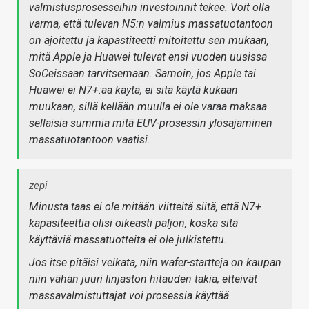
valmistusprosesseihin investoinnit tekee. Voit olla
varma, että tulevan N5:n valmius massatuotantoon
on ajoitettu ja kapastiteetti mitoitettu sen mukaan,
mitä Apple ja Huawei tulevat ensi vuoden uusissa
SoCeissaan tarvitsemaan. Samoin, jos Apple tai
Huawei ei N7+:aa käytä, ei sitä käytä kukaan
muukaan, sillä kellään muulla ei ole varaa maksaa
sellaisia summia mitä EUV-prosessin ylösajaminen
massatuotantoon vaatisi.
zepi
Minusta taas ei ole mitään viitteitä siitä, että N7+
kapasiteettia olisi oikeasti paljon, koska sitä
käyttäviä massatuotteita ei ole julkistettu.
Jos itse pitäisi veikata, niin wafer-startteja on kaupan
niin vähän juuri linjaston hitauden takia, etteivät
massavalmistuttajat voi prosessia käyttää.