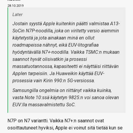
28.10.2019
Later
Jostain syystä Apple kuitenkin päätti valmistaa A13-
SoCin N7P-noodilla, joka on viritetty versio aiemmin
käytetystä ja jota ainakaan minä en ollut
roadmapeissa nähnyt, eikä EUV-litografiaa
hyödyntävällä N7+-noodilla. Vaikka TSMC:n mukaan
saannot hyvät olisivatkin ja prosessi
massatuotannossa, kapasiteetti ei näyttäisi riittävän
Applen tarpeisiin. Ja Huaweikin käyttää EUV-
prosessia vain Kirin 990:n 5G-versiossa.
Samsungilla ongelmia on riittänyt vaikka kuinka,
vasta Note 10:ssä käytetyn 9825:n voi sanoa olevan
EUV:lla massavalmistettu SoC.
N7P on N7 variantti. Vaikka N7+:n saannot ovat
osoittautuneet hyviksi, Apple ei voinut sitä tietää kun se