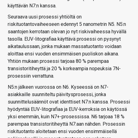
käyttävän N7:n kanssa.
Seuraava uusi prosessi yhtiöltä on
riskituotantovaiheeseen edennyt 5 nanometrin N5. N5:n
saantojen kerrotaan olevan jo nyt riskivaiheessa hyvällä
tasolla. EUV-litografiaa käyttävä prosessi on pysynyt
aikataulussaan, jonka mukaan massatuotanto voidaan
aloittaa ensi vuoden ensimmäisen puoliskon aikana.
Yhtiön mukaan prosessi tarjoaa 80 % parempaa
transistoritiheyttä ja 20 % korkeampia nopeuksia 7N-
prosessiin verrattuna.
N5:n jälkeen vuorossa on N6. Kyseessä on N7-
asiakkaille suunniteltu päivitysprosessi, jonka
suunnittelusäännöt ovat identtiset N7:n kanssa. Prosessi
hyödyntää EUV-litografiaa ja EUV-kerroksia on käytössä
yksi enemmän, kuin N7+-prosessissa. N6 tarjoaa 18 %
parempaa transistoritiheyttä N7:aan nähden. Prosessin
riskituotanto aloitetaan ensi vuoden ensimmäisellä