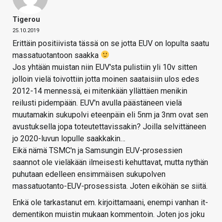
Tigerou
25.10.2019
Erittäin positiivista tässä on se jotta EUV on lopulta saatu
massatuotantoon saakka
Jos yhtään muistan niin EUV'sta pulistiin yli 10v sitten
jolloin vielä toivottiin jotta moinen saataisiin ulos edes
2012-14 mennessä, ei mitenkään yllättäen menikin
reilusti pidempään. EUV'n avulla päästäneen vielä
muutamakin sukupolvi eteenpäin eli 5nm ja 3nm ovat sen
avustuksella jopa toteutettavissakin? Joilla selvittäneen
jo 2020-luvun lopulle saakkakin…
Eikä nämä TSMC'n ja Samsungin EUV-prosessien
saannot ole vieläkään ilmeisesti kehuttavat, mutta nythän
puhutaan edelleen ensimmäisen sukupolven
massatuotanto-EUV-prosessista. Joten eiköhän se siitä.
Enkä ole tarkastanut em. kirjoittamaani, enempi vanhan it-
dementikon muistin mukaan kommentoin. Joten jos joku