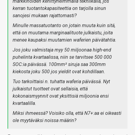
markkinoiden kehittyneimmällä tekniikalla, jos
kerran tuotantokapasiteettia on tarjolla sinun
sanojesi mukaan rajattomasti?
Minulle massatuotanto on jotain muuta kuin sitä,
että on muutama marginaalituote julkaistu, joita
menee kaupaksi muutamien waferien päivätahtia.
Jos joku valmistaja myy 50 miljoonaa high-end
puhelinta kvartaalissa, niin se tarvitsee 500 000
SOC:ia päivässä. 100mm² siruja saa 300mm
kiekosta joku 500 jos yieldit ovat kohdillaan.
Tuo tarkoittaisi n. tuhatta waferia päivässä. Nyt
julkaistut tuotteet ovat sellaisia, että
kokonaismyynnit ovat yksittisiä miljoonia ensi
kvartaalilla.
Miksi ihmeessä? Voisiko olla, että N7+:aa ei oikeasti
ole myytäväksi noissa määrin?