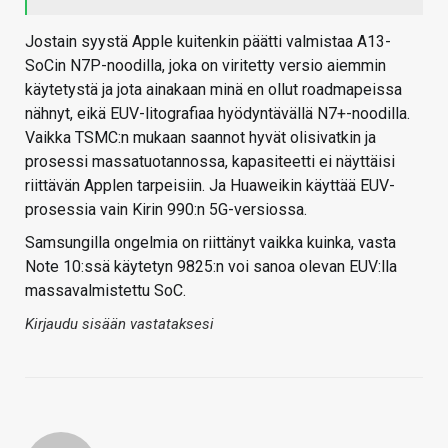
Jostain syystä Apple kuitenkin päätti valmistaa A13-
SoCin N7P-noodilla, joka on viritetty versio aiemmin
käytetystä ja jota ainakaan minä en ollut roadmapeissa
nähnyt, eikä EUV-litografiaa hyödyntävällä N7+-noodilla.
Vaikka TSMC:n mukaan saannot hyvät olisivatkin ja
prosessi massatuotannossa, kapasiteetti ei näyttäisi
riittävän Applen tarpeisiin. Ja Huaweikin käyttää EUV-
prosessia vain Kirin 990:n 5G-versiossa.
Samsungilla ongelmia on riittänyt vaikka kuinka, vasta
Note 10:ssä käytetyn 9825:n voi sanoa olevan EUV:lla
massavalmistettu SoC.
Kirjaudu sisään vastataksesi