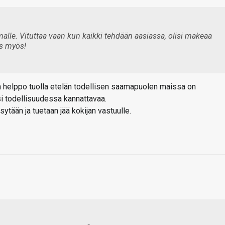
malle. Vituttaa vaan kun kaikki tehdään aasiassa, olisi makeaa
os myös!
in helppo tuolla etelän todellisen saamapuolen maissa on
isi todellisuudessa kannattavaa.
sytään ja tuetaan jää kokijan vastuulle.