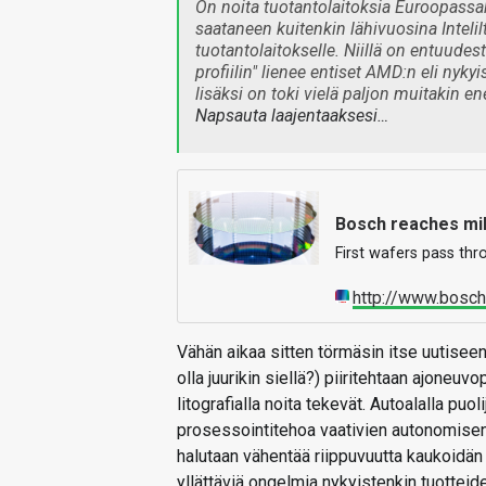
On noita tuotantolaitoksia Euroopassak
saataneen kuitenkin lähivuosina Intelilt
tuotantolaitokselle. Niillä on entuudest
profiilin" lienee entiset AMD:n eli nyk
lisäksi on toki vielä paljon muitakin
Napsauta laajentaaksesi…
Bosch reaches mil
First wafers pass thr
http://www.bosc
Vähän aikaa sitten törmäsin itse uutise
olla juurikin siellä?) piiritehtaan ajoneuv
litografialla noita tekevät. Autoalalla pu
prosessointitehoa vaativien autonomisen 
halutaan vähentää riippuvuutta kaukoidän 
yllättäviä ongelmia nykyistenkin tuotteide