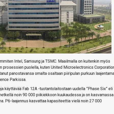
immiten Intel, Samsung ja TSMC. Maailmalla on kuitenkin myös
 prosessien puolella, kuten United Microelectronics Corporation
tanut panostavansa omalta osaltaan piiripulan purkuun laajentama
ience Parkissa.
a käyttävää Fab 12A -tuotantolaitostaan uudella ”Phase Six” eli
lä hetkellä noin 90 000 piikiekkoon kuukaudessa ja on kasvamassa
a. P6-laajennus kasvattaa kapasiteettia vielä noin 27 000