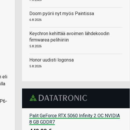
Doom pyörii nyt myös Paintissa
6.8.2026
Keychron kehittää avoimen lähdekoodin
firmwarea pelihiiriin
5.8.2026
Honor uudisti logonsa
5.8.2026
 eli
lla
 P6-
Palit GeForce RTX 5060 Infinity 2 OC NVIDIA
8 GB GDDR7