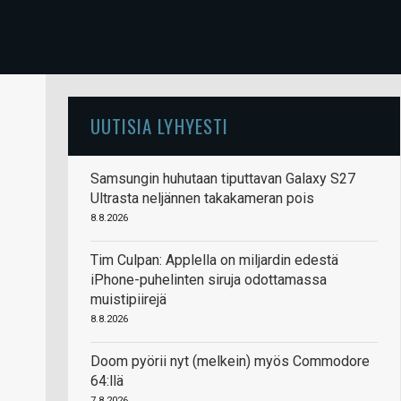
UUTISIA LYHYESTI
Samsungin huhutaan tiputtavan Galaxy S27
Ultrasta neljännen takakameran pois
8.8.2026
Tim Culpan: Applella on miljardin edestä
iPhone-puhelinten siruja odottamassa
muistipiirejä
8.8.2026
Doom pyörii nyt (melkein) myös Commodore
64:llä
7.8.2026