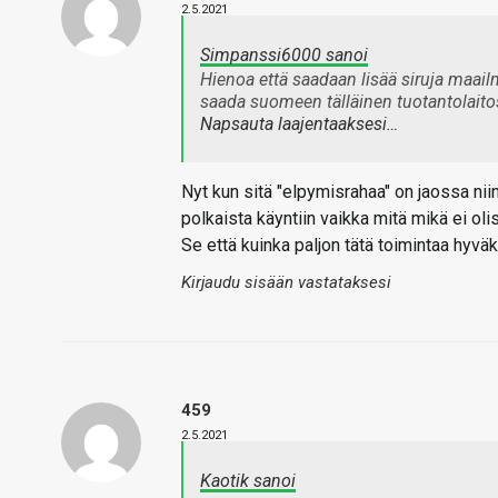
2.5.2021
Simpanssi6000 sanoi
Hienoa että saadaan lisää siruja maail
saada suomeen tälläinen tuotantolait
Napsauta laajentaaksesi…
Nyt kun sitä "elpymisrahaa" on jaossa ni
polkaista käyntiin vaikka mitä mikä ei ol
Se että kuinka paljon tätä toimintaa hyväk
Kirjaudu sisään vastataksesi
459
2.5.2021
Kaotik sanoi