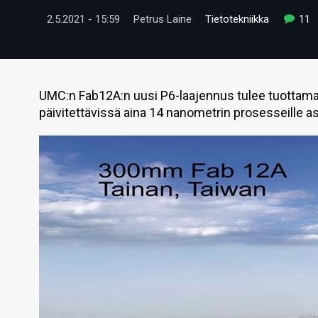
2.5.2021 - 15:59
Petrus Laine
Tietotekniikka
11
UMC:n Fab12A:n uusi P6-laajennus tulee tuottamaan
päivitettävissä aina 14 nanometrin prosesseille as