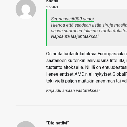
Kaotik
2.5.2021
Simpanssi6000 sanoi
Hienoa että saadaan lisää siruja maail
saada suomeen tälläinen tuotantolait
Napsauta laajentaaksesi…
On noita tuotantolaitoksia Euroopassakin,
saataneen kuitenkin lähivuosina Inteliltä,
tuotantolaitokselle. Niillä on entuudestaan
lienee entiset AMD:n eli nykyiset Global
toki vielä paljon muitakin enemmän tai v
Kirjaudu sisään vastataksesi
”diginatiivi”