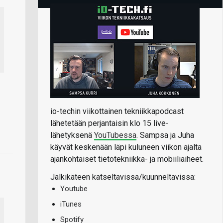
io-techin viikottainen tekniikkapodcast
lähetetään perjantaisin klo 15 live-
lähetyksenä
YouTubessa
. Sampsa ja Juha
käyvät keskenään läpi kuluneen viikon ajalta
ajankohtaiset tietotekniikka- ja mobiiliaiheet.
Jälkikäteen katseltavissa/kuunneltavissa:
Youtube
iTunes
Spotify