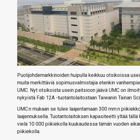
Puolijohdemarkkinoiden huipulla keikkuu otsikoissa use
muita merkittäviä sopimusvalmistajia etenkin vanhempien
UMC. Nyt otsikoista usein paitsioon jäävä UMC on ilmoit
nykyistä Fab 12A -tuotantolaitostaan Taiwanin Tainan Sc
UMC:n mukaan se tulee laajentamaan 300 mm:n piikiekkoj
laajennuksella. Tuotantolaitoksen kapasiteetti yltää täl
vielä 10 000 piikiekolla kuukaudessa tämän vuoden aikan
piikiekolla.