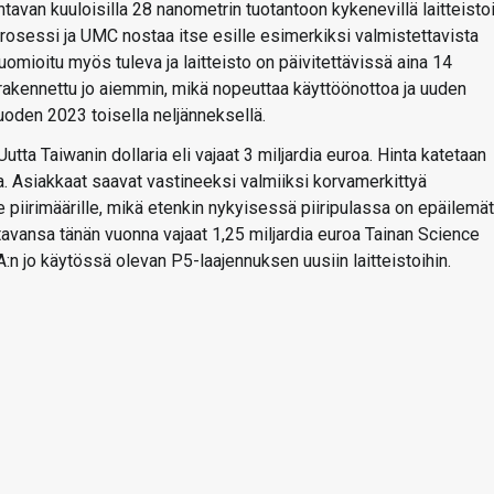
van kuuloisilla 28 nanometrin tuotantoon kykenevillä laitteistoil
prosessi ja UMC nostaa itse esille esimerkiksi valmistettavista
uomioitu myös tuleva ja laitteisto on päivitettävissä aina 14
rakennettu jo aiemmin, mikä nopeuttaa käyttöönottoa ja uuden
uoden 2023 toisella neljänneksellä.
tta Taiwanin dollaria eli vajaat 3 miljardia euroa. Hinta katetaan
. Asiakkaat saavat vastineeksi valmiiksi korvamerkittyä
le piirimäärille, mikä etenkin nykyisessä piiripulassa on epäilemät
avansa tänän vuonna vajaat 1,25 miljardia euroa Tainan Science
:n jo käytössä olevan P5-laajennuksen uusiin laitteistoihin.