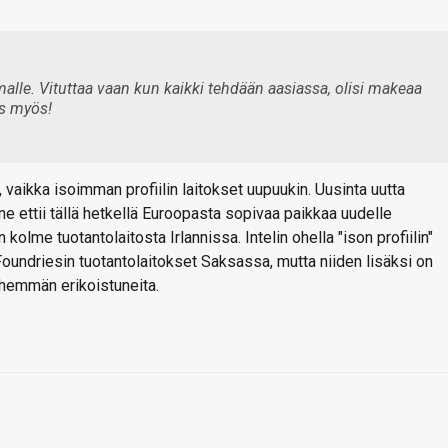
malle. Vituttaa vaan kun kaikki tehdään aasiassa, olisi makeaa
os myös!
 vaikka isoimman profiilin laitokset uupuukin. Uusinta uutta
 ne ettii tällä hetkellä Euroopasta sopivaa paikkaa uudelle
 kolme tuotantolaitosta Irlannissa. Intelin ohella "ison profiilin"
Foundriesin tuotantolaitokset Saksassa, mutta niiden lisäksi on
ähemmän erikoistuneita.