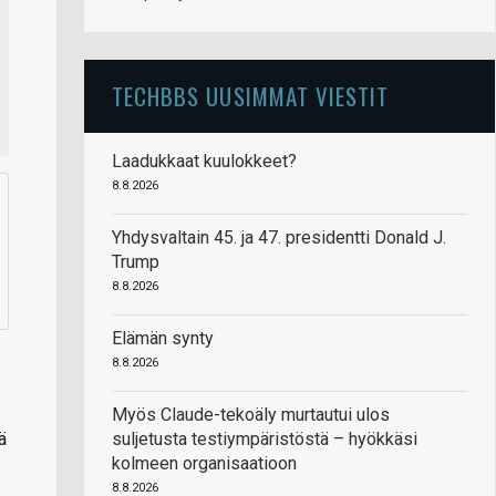
TECHBBS UUSIMMAT VIESTIT
Laadukkaat kuulokkeet?
8.8.2026
Yhdysvaltain 45. ja 47. presidentti Donald J.
Trump
8.8.2026
Elämän synty
8.8.2026
Myös Claude-tekoäly murtautui ulos
suljetusta testiympäristöstä – hyökkäsi
ä
kolmeen organisaatioon
8.8.2026