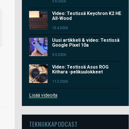
3.6.2026
Video: Testissä Keychron K2 HE
All-Wood
13.4.2026
Uusi artikkeli & video: Testissä
Google Pixel 10a
9.3.2026
Video: Testissä Asus ROG
Kithara -pelikuulokkeet
11.2.2026
Lisää videoita
TEKNIIKKAPODCAST