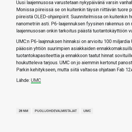
Uusi laajennusosa varustetaan nykypäivänä varsin vanhahta
Monissa piireissä se on kuitenkin täysin riittävän tuore 
piireistä OLED-ohjainpiirit. Suunnitelmissa on kuitenkin h
nanometriin asti. P6-laajennuksen fyysinen rakennus on 
laajennusosan onkin tarkoitus päästä tuotantokäyttöön v
UMC:n P6-laajnnuksen hinnaksi on arvioitu 100 miljardia Uu
pääosin yhtiön suurimpien asiakkaiden ennakkomaksuilla
tuotantokapasiteettia ja ennakkoon taatut hinnat sovituil
houkutteleva tarjous. UMC on jo aiemmin kertonut panost
Parkin kehitykseen, mutta siitä valtaosa ohjataan Fab 12A
Lähde:
UMC
28 NM
PUOLIJOHDEVALMISTAJAT
UMC