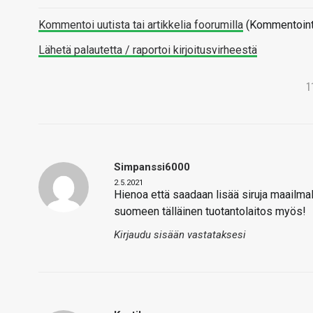
Kommentoi uutista tai artikkelia foorumilla
(Kommentointi 
Lähetä palautetta / raportoi kirjoitusvirheestä
1
Simpanssi6000
2.5.2021
Hienoa että saadaan lisää siruja maailmal
suomeen tälläinen tuotantolaitos myös!
Kirjaudu sisään vastataksesi