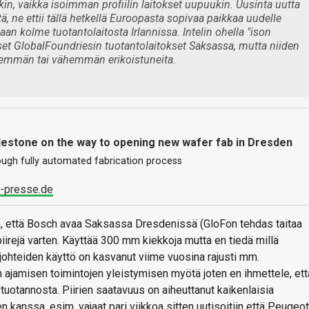
in, vaikka isoimman profiilin laitokset uupuukin. Uusinta uutta
ä, ne ettii tällä hetkellä Euroopasta sopivaa paikkaa uudelle
aan kolme tuotantolaitosta Irlannissa. Intelin ohella "ison
yiset GlobalFoundriesin tuotantolaitokset Saksassa, mutta niiden
 enemmän tai vähemmän erikoistuneita.
estone on the way to opening new wafer fab in Dresden
ough fully automated fabrication process
h-presse.de
en, että Bosch avaa Saksassa Dresdenissä (GloFon tehdas taitaa
opiirejä varten. Käyttää 300 mm kiekkoja mutta en tiedä millä
olijohteiden käyttö on kasvanut viime vuosina rajusti mm.
ajamisen toimintojen yleistymisen myötä joten en ihmettele, ett
tuotannosta. Piirien saatavuus on aiheuttanut kaikenlaisia
n kanssa, esim. vajaat pari viikkoa sitten uutisoitiin että Peugeot