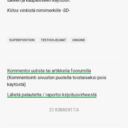
tukeen ja kaupalliseen käyttöön.
Kiitos vinkistä nimimerkille -SD-
SUPERPOSITION
TESTIOHJELMAT
UNIGINE
Kommentoi uutista tai artikkelia foorumilla
(Kommentointi sivuston puolella toistaiseksi pois
käytöstä)
Lähetä palautetta / raportoi kirjoitusvirheestä
23 KOMMENTTIA