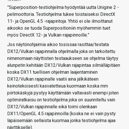
”Superposition-testiohjelma hyödyntää uutta Unigine 2 -
pelimoottoria. Testiohjelma tukee toistaiseksi DirectX
11- ja OpenGL 4.5 -rajapintoja. Yhtiö ei ole ilmoittanut
aikooko se tuoda Superpositioniin myöhemmin tuet
myös DirectX 12- ja Vulkan-rajapinnoille.”
Jos näytönohjaimia aikoo tosissaa rasittaa/testata
DX12/Vulkan rajapinnalla ohjelmalla joka on tarkoitettu
nimenomaan näyttisten testaaukseen se ohjelma täytyy
alunpetin kehitään DX12/Vulkan rajapintaa silmälläpitäen
koska DX11 tuellisen ohjelman laajentaminen
DX12/Vulkan rajapinalle vaatii aina jälkikäteen
keinotekoisesti kasvatetteua kuormaan koska mm
piirtokäskyjä pystyy käyttämään valtavasti enempi joten
optimiratkaisu on testiohjelma joka on suunniteltu vain
DX12/Vulkan rajapinnalle eikä toimi olenkaan
DX11/OpenGL 4.5 rajapinnoilla (koska ne ei vain pysty
läpäisemään sellaista kuormaa jonka testiohjelma ajaa
näyttikselle).