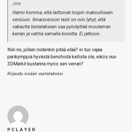
Jote
Harmi homma, että laittoivat loopin maksulliseen
versioon. Ilmaisversion testi on niin lyhyt, että
vakautta testatakseen saa pyöräyttää muutaman
kerran ja vahtia samalla konetta. Ei jatkoon.
Niin no, jollain niidenkin pitää elää? ei tuo vajaa
parikymppiä hyvästä benchistä kallista ole, eikös nuo
3DMarkit kustanna myös sen verran?
Kirjaudu sisään vastataksesi
P C L A Y E R