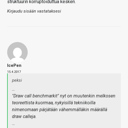
struktuurin korruptoiduttua kesken.
Kirjaudu sisään vastataksesi
IcePen
15.4.2017
peksi
…
"Draw call benchmarkit" nyt on muutenkin melkosen
teoreettista kuormaa, nykyisillä tekniikoilla
nimenomaan pärjätään vähemmälläkin määrällä
draw calleja.
…