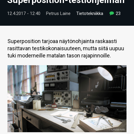
ARTIKKELIT
12.4.2017 - 12:40
Petrus Laine
Tietotekniikka
23
VIDEOT
TECHBBS
Superposition tarjoaa näytönohjainta raskaasti
TIETOA
rasittavan testikokonaisuuteen, mutta siitä uupuu
tuki moderneille matalan tason rajapinnoille.
HINTA.FI
KAUPPA
VAIHDA TEEMA
HAKU