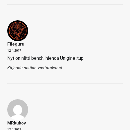
Fileguru
12.4.2017
Nyt on nätti bench, hienoa Unigine :tup:
Kirjaudu sisään vastataksesi
MRkukov
12.4.2017