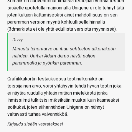
3dmark on subventoinut ilmaisia testejään vuosia testien
sisäelle upotetulla mainonnalla Unigene ei ole tehnyt tätä
joten kulujen kattamisesksi ainut mahdollisuus on sen
paremman version myynti kohtuullisella hinnalla
(3dmarkista ei ole yhtä edullista versiota myynnissä).
Divvy
Minusta tehontarve on ihan suhteeton ulkonäköön
nähden. Unityn Adam demo näytti paljon
paremmalta ja pyörikin paremmin.
Grafiikkakortin testauksessa testinulkonäkö on
toissijainen arvo, voisi yhtähyvin tehdä hyvän testin joka
ei näytää ruudulla yhtään mitään mielekästä jonka
ihmissilmä tulkitsisi miksikään muuksi kuin kaameaksi
sotkuksi, joten siihennähden Unigene on nähnyt
valtavasti turhaa vaivannäköä.
Kirjaudu sisään vastataksesi