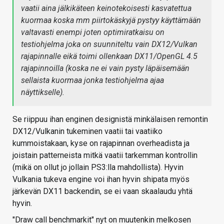
vaatii aina jälkikäteen keinotekoisesti kasvatettua
kuormaa koska mm piirtokäskyjä pystyy käyttämään
valtavasti enempi joten optimiratkaisu on
testiohjelma joka on suunniteltu vain DX12/Vulkan
rajapinnalle eikä toimi ollenkaan DX11/OpenGL 4.5
rajapinnoilla (koska ne ei vain pysty läpäisemään
sellaista kuormaa jonka testiohjelma ajaa
näyttikselle).
Se riippuu ihan enginen designistä minkälaisen remontin
DX12/Vulkanin tukeminen vaatii tai vaatiiko
kummoistakaan, kyse on rajapinnan overheadista ja
joistain patterneista mitkä vaatii tarkemman kontrollin
(mikä on ollut jo jollain PS3:lla mahdollista). Hyvin
Vulkania tukeva engine voi ihan hyvin shipata myös
järkevän DX11 backendin, se ei vaan skaalaudu yhtä
hyvin.
"Draw call benchmarkit" nyt on muutenkin melkosen