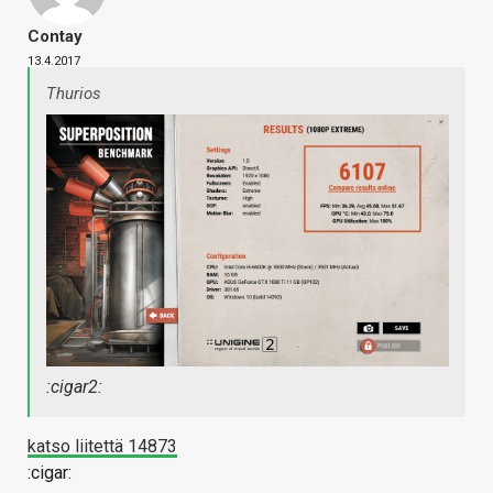
Contay
13.4.2017
Thurios
:cigar2:
katso liitettä 14873
:cigar: