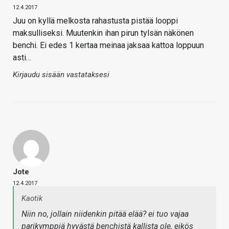
12.4.2017
Juu on kyllä melkosta rahastusta pistää looppi
maksulliseksi. Muutenkin ihan pirun tylsän näkönen
benchi. Ei edes 1 kertaa meinaa jaksaa kattoa loppuun
asti…
Kirjaudu sisään vastataksesi
Jote
12.4.2017
Kaotik
Niin no, jollain niidenkin pitää elää? ei tuo vajaa
parikymppiä hyvästä benchistä kallista ole, eikös