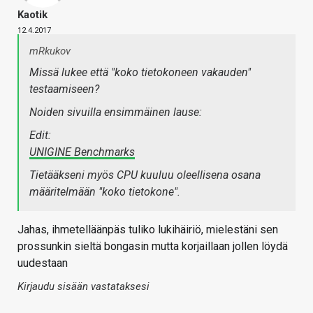
Kaotik
12.4.2017
mRkukov
Missä lukee että "koko tietokoneen vakauden"
testaamiseen?
Noiden sivuilla ensimmäinen lause:
Edit:
UNIGINE Benchmarks
Tietääkseni myös CPU kuuluu oleellisena osana
määritelmään "koko tietokone".
Jahas, ihmetelläänpäs tuliko lukihäiriö, mielestäni sen
prossunkin sieltä bongasin mutta korjaillaan jollen löydä
uudestaan
Kirjaudu sisään vastataksesi