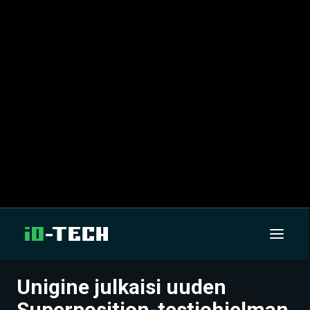
Unigine julkaisi uuden
UUTISET
Superposition-testiohjelman