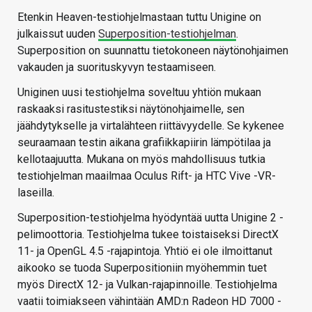
Etenkin Heaven-testiohjelmastaan tuttu Unigine on
julkaissut uuden
Superposition-testiohjelman
.
Superposition on suunnattu tietokoneen näytönohjaimen
vakauden ja suorituskyvyn testaamiseen.
Uniginen uusi testiohjelma soveltuu yhtiön mukaan
raskaaksi rasitustestiksi näytönohjaimelle, sen
jäähdytykselle ja virtalähteen riittävyydelle. Se kykenee
seuraamaan testin aikana grafiikkapiirin lämpötilaa ja
kellotaajuutta. Mukana on myös mahdollisuus tutkia
testiohjelman maailmaa Oculus Rift- ja HTC Vive -VR-
laseilla.
Superposition-testiohjelma hyödyntää uutta Unigine 2 -
pelimoottoria. Testiohjelma tukee toistaiseksi DirectX
11- ja OpenGL 4.5 -rajapintoja. Yhtiö ei ole ilmoittanut
aikooko se tuoda Superpositioniin myöhemmin tuet
myös DirectX 12- ja Vulkan-rajapinnoille. Testiohjelma
vaatii toimiakseen vähintään AMD:n Radeon HD 7000 -