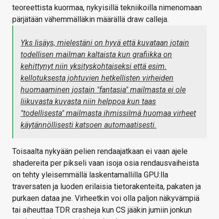
teoreettista kuormaa, nykyisillä tekniikoilla nimenomaan
pärjätään vähemmälläkin määrällä draw calleja.
Yks lisäys, mielestäni on hyvä että kuvataan jotain
todellisen mailman kaltaista kun grafiikka on
kehittynyt niin yksityskohtaiseksi että esim.
kellotuksesta johtuvien hetkellisten virheiden
huomaaminen jostain "fantasia" mailmasta ei ole
liikuvasta kuvasta niin helppoa kun taas
"todellisesta" mailmasta ihmissilmä huomaa virheet
käytännöllisesti katsoen automaatisesti.
Toisaalta nykyään pelien rendaajatkaan ei vaan ajele
shadereita per pikseli vaan isoja osia rendausvaiheista
on tehty yleisemmällä laskentamallilla GPU:lla
traversaten ja luoden erilaisia tietorakenteita, pakaten ja
purkaen dataa jne. Virheetkin voi olla paljon näkyvämpiä
tai aiheuttaa TDR crasheja kun CS jääkin jumiin jonkun