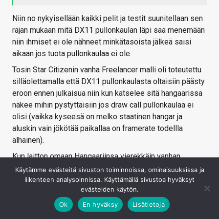
Niin no nykyisellään kaikki pelit ja testit suunitellaan sen
rajan mukaan mitä DX11 pullonkaulan läpi saa menemään
niin ihmiset ei ole nähneet minkätasoista jälkeä saisi
aikaan jos tuota pullonkaulaa ei ole.
Tosin Star Citizenin vanha Freelancer malli oli toteutettu
silläolettamalla että DX11 pullonkaulasta oltaisiin päästy
eroon ennen julkaisua niin kun katselee sitä hangaarissa
näkee mihin pystyttäisiin jos draw call pullonkaulaa ei
olisi (vaikka kyseesä on melko staatinen hangar ja
aluskin vain jökötää paikallaa on framerate todellla
alhainen).
Kun laitton omaan Hangaariinsa vierekkäin vanhan
Freelancer mallin ja uuden pelissä todellisuudessa
Käytämme evästeitä sivuston toiminnoissa, ominaisuuksissa ja
käytössä olevan Freelancer mallin niin ero on hurja se
liikenteen analysoinnissa. Käyttämällä sivustoa hyväksyt
evästeiden käytön.
vanha malli on paljon relistisempi mm koska sen
pinnanmuodot on todelliset eikä sillätavoin feikattu kuin
Ok
En hyväksy
Lisätietoja
peleissä joutuu nykyään DX11 pulllonkaulasta johtuen