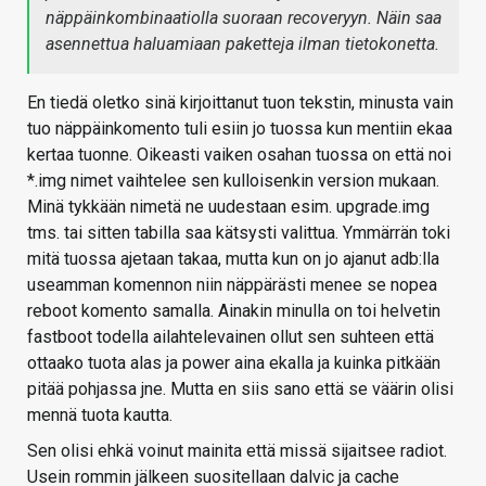
näppäinkombinaatiolla suoraan recoveryyn. Näin saa
asennettua haluamiaan paketteja ilman tietokonetta.
En tiedä oletko sinä kirjoittanut tuon tekstin, minusta vain
tuo näppäinkomento tuli esiin jo tuossa kun mentiin ekaa
kertaa tuonne. Oikeasti vaiken osahan tuossa on että noi
*.img nimet vaihtelee sen kulloisenkin version mukaan.
Minä tykkään nimetä ne uudestaan esim. upgrade.img
tms. tai sitten tabilla saa kätsysti valittua. Ymmärrän toki
mitä tuossa ajetaan takaa, mutta kun on jo ajanut adb:lla
useamman komennon niin näppärästi menee se nopea
reboot komento samalla. Ainakin minulla on toi helvetin
fastboot todella ailahtelevainen ollut sen suhteen että
ottaako tuota alas ja power aina ekalla ja kuinka pitkään
pitää pohjassa jne. Mutta en siis sano että se väärin olisi
mennä tuota kautta.
Sen olisi ehkä voinut mainita että missä sijaitsee radiot.
Usein rommin jälkeen suositellaan dalvic ja cache