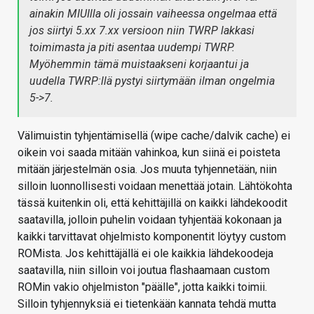
ainakin MIUIlla oli jossain vaiheessa ongelmaa että
jos siirtyi 5.xx 7.xx versioon niin TWRP lakkasi
toimimasta ja piti asentaa uudempi TWRP.
Myöhemmin tämä muistaakseni korjaantui ja
uudella TWRP:llä pystyi siirtymään ilman ongelmia
5->7.
Välimuistin tyhjentämisellä (wipe cache/dalvik cache) ei
oikein voi saada mitään vahinkoa, kun siinä ei poisteta
mitään järjestelmän osia. Jos muuta tyhjennetään, niin
silloin luonnollisesti voidaan menettää jotain. Lähtökohta
tässä kuitenkin oli, että kehittäjillä on kaikki lähdekoodit
saatavilla, jolloin puhelin voidaan tyhjentää kokonaan ja
kaikki tarvittavat ohjelmisto komponentit löytyy custom
ROMista. Jos kehittäjällä ei ole kaikkia lähdekoodeja
saatavilla, niin silloin voi joutua flashaamaan custom
ROMin vakio ohjelmiston "päälle", jotta kaikki toimii.
Silloin tyhjennyksiä ei tietenkään kannata tehdä mutta