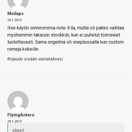
Moilaps
29.1.2019
Itse käytin omnirommia note 4:lla, mutta oli pakko vaihtaa
myöhemmin takaisin stockkiin, kun ei puhelut toimineet
luotettavasti. Sama ongelma oli oneplussalla kun custom
romeja kokeilin.
Kirjaudu sisään vastataksesi
FlyingAntero
29.1.2019
sbasil