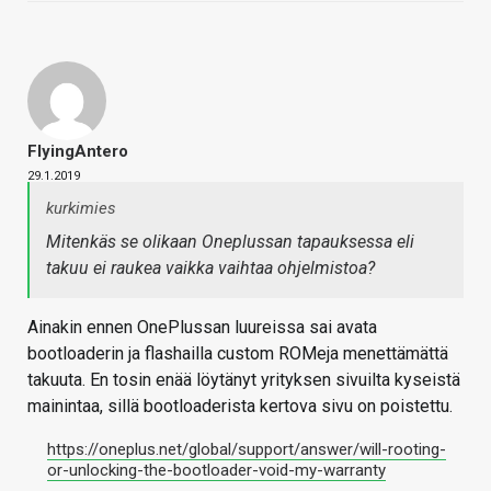
FlyingAntero
29.1.2019
kurkimies
Mitenkäs se olikaan Oneplussan tapauksessa eli
takuu ei raukea vaikka vaihtaa ohjelmistoa?
Ainakin ennen OnePlussan luureissa sai avata
bootloaderin ja flashailla custom ROMeja menettämättä
takuuta. En tosin enää löytänyt yrityksen sivuilta kyseistä
mainintaa, sillä bootloaderista kertova sivu on poistettu.
https://oneplus.net/global/support/answer/will-rooting-
or-unlocking-the-bootloader-void-my-warranty