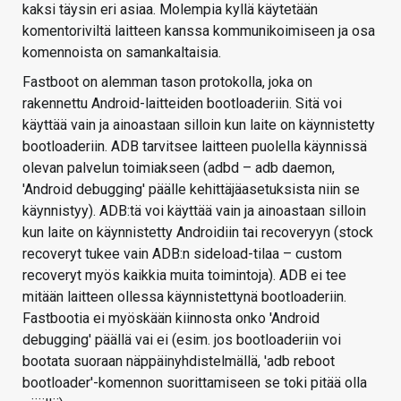
kaksi täysin eri asiaa. Molempia kyllä käytetään
komentoriviltä laitteen kanssa kommunikoimiseen ja osa
komennoista on samankaltaisia.
Fastboot on alemman tason protokolla, joka on
rakennettu Android-laitteiden bootloaderiin. Sitä voi
käyttää vain ja ainoastaan silloin kun laite on käynnistetty
bootloaderiin. ADB tarvitsee laitteen puolella käynnissä
olevan palvelun toimiakseen (adbd – adb daemon,
'Android debugging' päälle kehittäjäasetuksista niin se
käynnistyy). ADB:tä voi käyttää vain ja ainoastaan silloin
kun laite on käynnistetty Androidiin tai recoveryyn (stock
recoveryt tukee vain ADB:n sideload-tilaa – custom
recoveryt myös kaikkia muita toimintoja). ADB ei tee
mitään laitteen ollessa käynnistettynä bootloaderiin.
Fastbootia ei myöskään kiinnosta onko 'Android
debugging' päällä vai ei (esim. jos bootloaderiin voi
bootata suoraan näppäinyhdistelmällä, 'adb reboot
bootloader'-komennon suorittamiseen se toki pitää olla