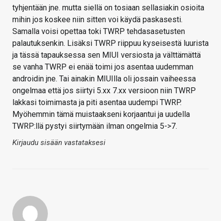
tyhjentään jne. mutta siellä on tosiaan sellasiakin osioita
mihin jos koskee niin sitten voi käydä paskasesti.
Samalla voisi opettaa toki TWRP tehdasasetusten
palautuksenkin. Lisäksi TWRP riippuu kyseisestä luurista
ja tässä tapauksessa sen MIUI versiosta ja välttämättä
se vanha TWRP ei enää toimi jos asentaa uudemman
androidin jne. Tai ainakin MIUIlla oli jossain vaiheessa
ongelmaa että jos siirtyi 5.xx 7.xx versioon niin TWRP
lakkasi toimimasta ja piti asentaa uudempi TWRP.
Myöhemmin tämä muistaakseni korjaantui ja uudella
TWRP:llä pystyi siirtymään ilman ongelmia 5->7.
Kirjaudu sisään vastataksesi