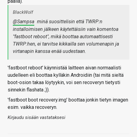
päällä).
BlackWolf
@Sampsa
minä suosittelisin että TWRP:n
installoimisen jälkeen käytettäisiin vain komentoa
"fastboot reboot", mikä boottaa automaattisesti
TWRP:hen, ei tarvitse kikkailla sen volumenapin ja
virtanapin kanssa enää uudestaan.
'fastboot reboot' käynnistää laitteen aivan normaalisti
uudelleen eli boottaa kylläkin Androidiin (tai mitä sieltä
boot-osion takaa löytyykin, voi sen recoveryn tietysti
sinnekin flashata ;)).
'fastboot boot recovery.img' boottaa jonkin tietyn imagen
esim. vaikka recoveryn.
Kirjaudu sisään vastataksesi