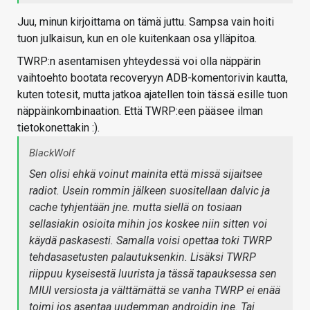
Juu, minun kirjoittama on tämä juttu. Sampsa vain hoiti
tuon julkaisun, kun en ole kuitenkaan osa ylläpitoa.
TWRP:n asentamisen yhteydessä voi olla näppärin
vaihtoehto bootata recoveryyn ADB-komentorivin kautta,
kuten totesit, mutta jatkoa ajatellen toin tässä esille tuon
näppäinkombinaation. Että TWRP:een pääsee ilman
tietokonettakin :).
BlackWolf
Sen olisi ehkä voinut mainita että missä sijaitsee
radiot. Usein rommin jälkeen suositellaan dalvic ja
cache tyhjentään jne. mutta siellä on tosiaan
sellasiakin osioita mihin jos koskee niin sitten voi
käydä paskasesti. Samalla voisi opettaa toki TWRP
tehdasasetusten palautuksenkin. Lisäksi TWRP
riippuu kyseisestä luurista ja tässä tapauksessa sen
MIUI versiosta ja välttämättä se vanha TWRP ei enää
toimi jos asentaa uudemman androidin jne. Tai