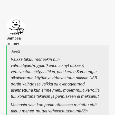
Sampsa
28.1.2019
JoniS
Vaikka takuu meneekin niin
valmistajan/myyjän(kenen se nyt olikaan)
virhevastuu säilyy siltikin, pari kertaa Samsungin
aikaisemmin käyttänyt virhevastuun piikkiin USB
portin vaihdossa vaikka oli cyanogenmod
asennettuna kun sinne meni, molemmilla kerroilla
tuli korjattuna takaisin ja penniäkään ei maksanut.
Meinasin vain kun pariin otteeseen mainittu että
takuu menee, muttei virhevastuusta mitään.