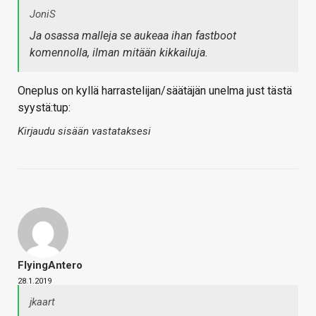
JoniS
Ja osassa malleja se aukeaa ihan fastboot
komennolla, ilman mitään kikkailuja.
Oneplus on kyllä harrastelijan/säätäjän unelma just tästä
syystä:tup:
Kirjaudu sisään vastataksesi
FlyingAntero
28.1.2019
jkaart