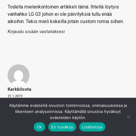
Todella mielenkiintoinen artikkeli tämä. Ihtellä löytyis
vanhahko LG G3 johon ei ole päivityksiä tullu enää
aikoihin. Tekis mieli kokeilla jotain custom romia siihen.
Kirjaudu sisään vastataksesi
Karkkiloota
31.1.2019
Enpä ole ennen nähnyt näin kattavaa tietopakettia
Käytämme evästeitä sivuston toiminnoissa, ominaisuuksissa ja
roottaamisesta. Vieläpä suomeksi. Foorumeilla on
liikenteen analysoinnissa. Käyttämällä sivustoa hyväksyt
evästeiden käytön.
varmasti asiaa enemmän kuin ehtii lukemaan, mutta on
aivan toista lukea asiasta artikkelimuodossa – alkaen
Ok
En hyväksy
Lisätietoja
peruskäsitteistä.