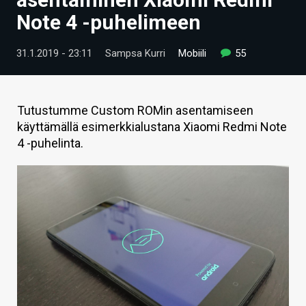
ARTIKKELIT
Note 4 -puhelimeen
VIDEOT
31.1.2019 - 23:11
Sampsa Kurri
Mobiili
55
TECHBBS
TIETOA
Tutustumme Custom ROMin asentamiseen
käyttämällä esimerkkialustana Xiaomi Redmi Note
HINTA.FI
4 -puhelinta.
KAUPPA
VAIHDA TEEMA
HAKU