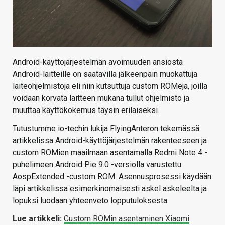
Android-käyttöjärjestelmän avoimuuden ansiosta
Android-laitteille on saatavilla jälkeenpäin muokattuja
laiteohjelmistoja eli niin kutsuttuja custom ROMeja, joilla
voidaan korvata laitteen mukana tullut ohjelmisto ja
muuttaa käyttökokemus täysin erilaiseksi.
Tutustumme io-techin lukija FlyingAnteron tekemässä
artikkelissa Android-käyttöjärjestelmän rakenteeseen ja
custom ROMien maailmaan asentamalla Redmi Note 4 -
puhelimeen Android Pie 9.0 -versiolla varustettu
AospExtended -custom ROM. Asennusprosessi käydään
läpi artikkelissa esimerkinomaisesti askel askeleelta ja
lopuksi luodaan yhteenveto lopputuloksesta.
Lue artikkeli:
Custom ROMin asentaminen Xiaomi