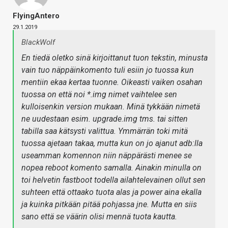
FlyingAntero
29.1.2019
BlackWolf
En tiedä oletko sinä kirjoittanut tuon tekstin, minusta
vain tuo näppäinkomento tuli esiin jo tuossa kun
mentiin ekaa kertaa tuonne. Oikeasti vaiken osahan
tuossa on että noi *.img nimet vaihtelee sen
kulloisenkin version mukaan. Minä tykkään nimetä
ne uudestaan esim. upgrade.img tms. tai sitten
tabilla saa kätsysti valittua. Ymmärrän toki mitä
tuossa ajetaan takaa, mutta kun on jo ajanut adb:lla
useamman komennon niin näppärästi menee se
nopea reboot komento samalla. Ainakin minulla on
toi helvetin fastboot todella ailahtelevainen ollut sen
suhteen että ottaako tuota alas ja power aina ekalla
ja kuinka pitkään pitää pohjassa jne. Mutta en siis
sano että se väärin olisi mennä tuota kautta.