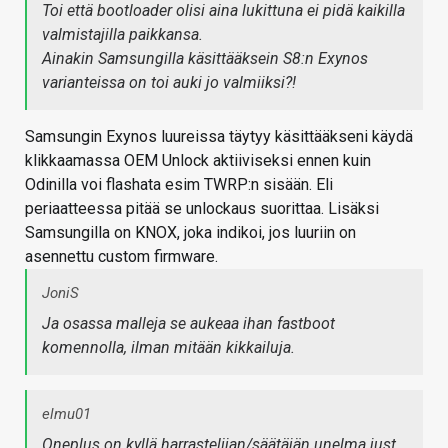
Toi että bootloader olisi aina lukittuna ei pidä kaikilla
valmistajilla paikkansa.
Ainakin Samsungilla käsittääksein S8:n Exynos
varianteissa on toi auki jo valmiiksi?!
Samsungin Exynos luureissa täytyy käsittääkseni käydä
klikkaamassa OEM Unlock aktiiviseksi ennen kuin
Odinilla voi flashata esim TWRP:n sisään. Eli
periaatteessa pitää se unlockaus suorittaa. Lisäksi
Samsungilla on KNOX, joka indikoi, jos luuriin on
asennettu custom firmware.
JoniS
Ja osassa malleja se aukeaa ihan fastboot
komennolla, ilman mitään kikkailuja.
elmu01
Oneplus on kyllä harrastelijan/säätäjän unelma just