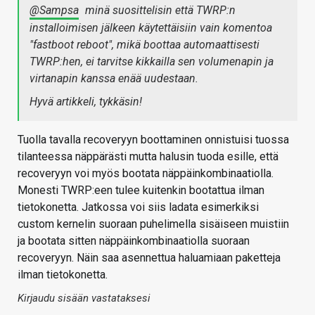
@Sampsa
minä suosittelisin että TWRP:n
installoimisen jälkeen käytettäisiin vain komentoa
"fastboot reboot", mikä boottaa automaattisesti
TWRP:hen, ei tarvitse kikkailla sen volumenapin ja
virtanapin kanssa enää uudestaan.
Hyvä artikkeli, tykkäsin!
Tuolla tavalla recoveryyn boottaminen onnistuisi tuossa
tilanteessa näppärästi mutta halusin tuoda esille, että
recoveryyn voi myös bootata näppäinkombinaatiolla.
Monesti TWRP:een tulee kuitenkin bootattua ilman
tietokonetta. Jatkossa voi siis ladata esimerkiksi
custom kernelin suoraan puhelimella sisäiseen muistiin
ja bootata sitten näppäinkombinaatiolla suoraan
recoveryyn. Näin saa asennettua haluamiaan paketteja
ilman tietokonetta.
Kirjaudu sisään vastataksesi