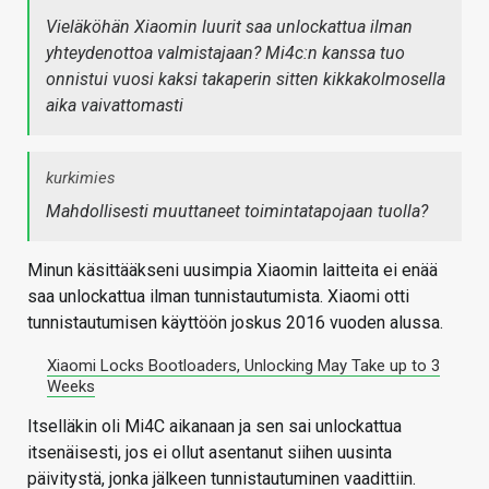
Vieläköhän Xiaomin luurit saa unlockattua ilman
yhteydenottoa valmistajaan? Mi4c:n kanssa tuo
onnistui vuosi kaksi takaperin sitten kikkakolmosella
aika vaivattomasti
kurkimies
Mahdollisesti muuttaneet toimintatapojaan tuolla?
Minun käsittääkseni uusimpia Xiaomin laitteita ei enää
saa unlockattua ilman tunnistautumista. Xiaomi otti
tunnistautumisen käyttöön joskus 2016 vuoden alussa.
Xiaomi Locks Bootloaders, Unlocking May Take up to 3
Weeks
Itselläkin oli Mi4C aikanaan ja sen sai unlockattua
itsenäisesti, jos ei ollut asentanut siihen uusinta
päivitystä, jonka jälkeen tunnistautuminen vaadittiin.