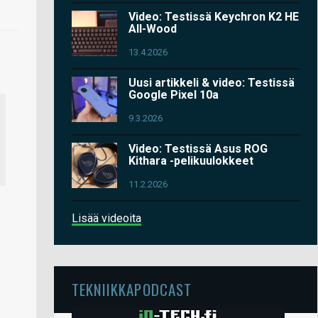
Video: Testissä Keychron K2 HE
All-Wood
13.4.2026
Uusi artikkeli & video: Testissä
Google Pixel 10a
9.3.2026
Video: Testissä Asus ROG
Kithara -pelikuulokkeet
11.2.2026
Lisää videoita
TEKNIIKKAPODCAST