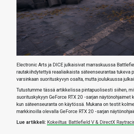
Electronic Arts ja DICE julkaisivat marraskuussa Battlef
rautakiihdytettyä reaaliaikaista säteenseurantaa tukeva p
varsinkaan suorituskyvyn osalta, mutta joulukuussa julkai
Tutustumme tässä artikkelissa pintapuolisesti siihen, mi
suorituskykyyn GeForce RTX 20 -sarjan näytönohjaimet k
kun säteenseuranta on käytössä. Mukana on testit kolme 
markkinoilla olevalla GeForce RTX 20 -sarjan näytönohjai
Lue artikkeli:
Kokeiltua: Battlefield V & DirectX Raytrac