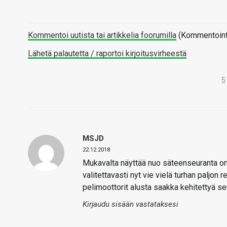
Kommentoi uutista tai artikkelia foorumilla
(Kommentointi 
Lähetä palautetta / raportoi kirjoitusvirheestä
5
MSJD
22.12.2018
Mukavalta näyttää nuo säteenseuranta om
valitettavasti nyt vie vielä turhan paljon
pelimoottorit alusta saakka kehitettyä se
Kirjaudu sisään vastataksesi