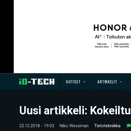
UUTISET
ARTIKKELIT
Uusi artikkeli: Kokeilt
22.12.2018 - 19:03
Niko Wessman
Tietotekniikka