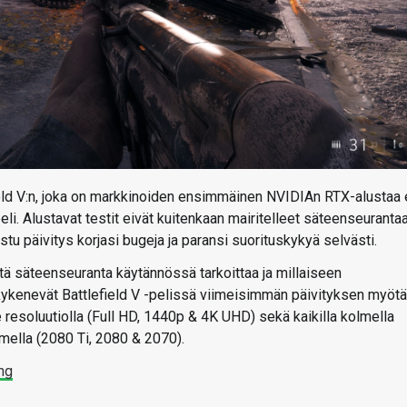
ield V:n, joka on markkinoiden ensimmäinen NVIDIAn RTX-alustaa e
eli. Alustavat testit eivät kuitenkaan mairitelleet säteenseuranta
stu päivitys korjasi bugeja ja paransi suorituskykyä selvästi.
tä säteenseuranta käytännössä tarkoittaa ja millaiseen
ykenevät Battlefield V -pelissä viimeisimmän päivityksen myötä
resoluutiolla (Full HD, 1440p & 4K UHD) sekä kaikilla kolmella
mella (2080 Ti, 2080 & 2070).
ing