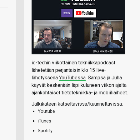
io-techin viikottainen tekniikkapodcast
lähetetään perjantaisin klo 15 live-
lähetyksenä
YouTubessa
. Sampsa ja Juha
käyvät keskenään läpi kuluneen viikon ajalta
ajankohtaiset tietotekniikka- ja mobiiliaiheet.
Jälkikäteen katseltavissa/kuunneltavissa:
Youtube
iTunes
Spotify