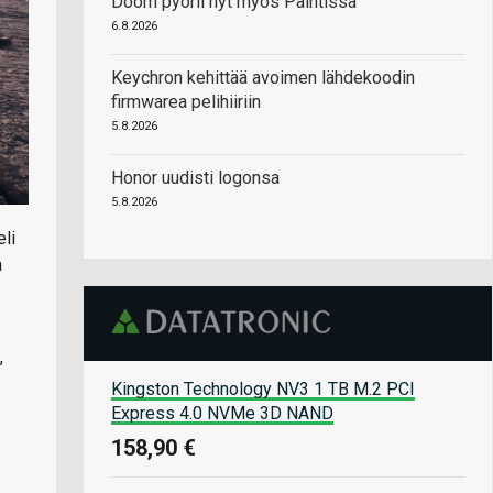
Doom pyörii nyt myös Paintissa
6.8.2026
Keychron kehittää avoimen lähdekoodin
firmwarea pelihiiriin
5.8.2026
Honor uudisti logonsa
5.8.2026
li
a
,
Kingston Technology NV3 1 TB M.2 PCI
Express 4.0 NVMe 3D NAND
158,90 €