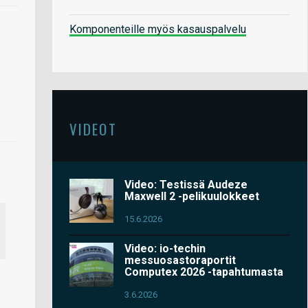
Komponenteille myös kasauspalvelu
VIDEOT
Video: Testissä Audeze
Maxwell 2 -pelikuulokkeet
15.6.2026
Video: io-techin
messuosastoraportit
Computex 2026 -tapahtumasta
3.6.2026