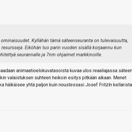
ominaisuudet. Kyllähän tämä säteenseuranta on tulevaisuutta,
jon resursseja. Eiköhän tuo parin vuoden sisällä korjaannu kun
hitettyä seurannalle ja 7nm ohjaimet markkinoille.
 saadaan animaatioelokuvatasoista kuvaa ulos reaaliajassa sätee
kin valaistuksen suhteen heikoin esitys pitkään aikaan. Menet
ka häikäisee yhtä paljon kuin noustessasi Josef Fritzln kellarista