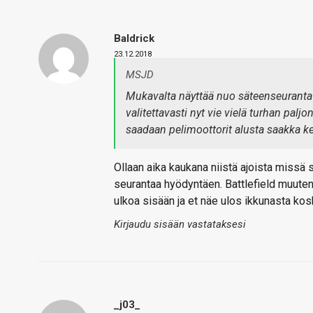
Baldrick
23.12.2018
MSJD
Mukavalta näyttää nuo säteenseuranta 
valitettavasti nyt vie vielä turhan pal
saadaan pelimoottorit alusta saakka ke
Ollaan aika kaukana niistä ajoista missä
seurantaa hyödyntäen. Battlefield muuten
ulkoa sisään ja et näe ulos ikkunasta kos
Kirjaudu sisään vastataksesi
_j03_