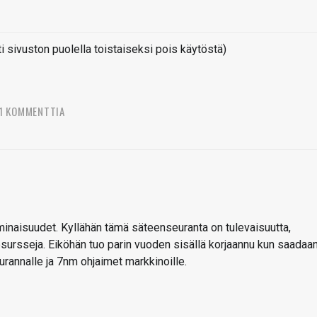
sivuston puolella toistaiseksi pois käytöstä)
1 KOMMENTTIA
inaisuudet. Kyllähän tämä säteenseuranta on tulevaisuutta,
 resursseja. Eiköhän tuo parin vuoden sisällä korjaannu kun saadaa
urannalle ja 7nm ohjaimet markkinoille.