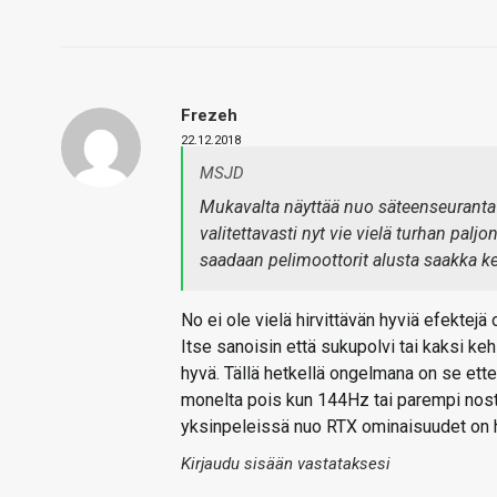
Frezeh
22.12.2018
MSJD
Mukavalta näyttää nuo säteenseuranta 
valitettavasti nyt vie vielä turhan pal
saadaan pelimoottorit alusta saakka ke
No ei ole vielä hirvittävän hyviä efektejä
Itse sanoisin että sukupolvi tai kaksi k
hyvä. Tällä hetkellä ongelmana on se ettei
monelta pois kun 144Hz tai parempi nost
yksinpeleissä nuo RTX ominaisuudet on hy
Kirjaudu sisään vastataksesi