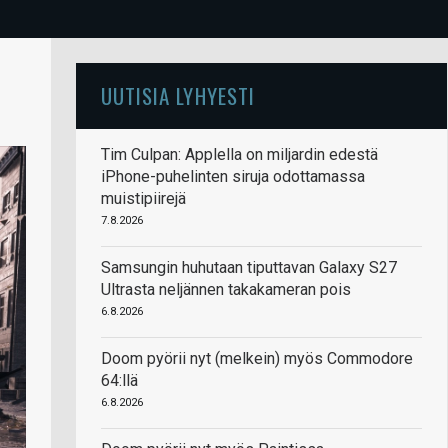
UUTISIA LYHYESTI
Tim Culpan: Applella on miljardin edestä
iPhone-puhelinten siruja odottamassa
muistipiirejä
7.8.2026
Samsungin huhutaan tiputtavan Galaxy S27
Ultrasta neljännen takakameran pois
6.8.2026
Doom pyörii nyt (melkein) myös Commodore
64:llä
6.8.2026