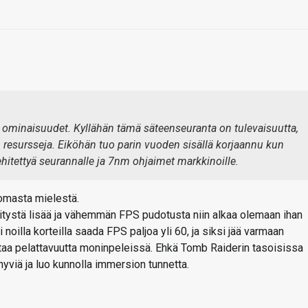
ominaisuudet. Kyllähän tämä säteenseuranta on tulevaisuutta,
jon resursseja. Eiköhän tuo parin vuoden sisällä korjaannu kun
hitettyä seurannalle ja 7nm ohjaimet markkinoille.
 omasta mielestä.
ehitystä lisää ja vähemmän FPS pudotusta niin alkaa olemaan ihan
 noilla korteilla saada FPS paljoa yli 60, ja siksi jää varmaan
aa pelattavuutta moninpeleissä. Ehkä Tomb Raiderin tasoisissa
viä ja luo kunnolla immersion tunnetta.