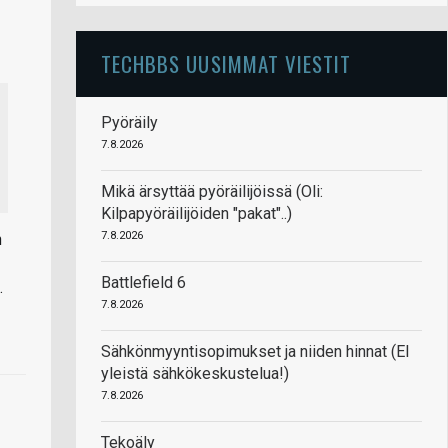
TECHBBS UUSIMMAT VIESTIT
Pyöräily
7.8.2026
Mikä ärsyttää pyöräilijöissä (Oli:
Kilpapyöräilijöiden "pakat"..)
7.8.2026
n
Battlefield 6
.
7.8.2026
Sähkönmyyntisopimukset ja niiden hinnat (EI
yleistä sähkökeskustelua!)
7.8.2026
Tekoäly