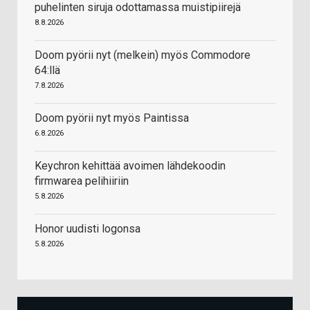
puhelinten siruja odottamassa muistipiirejä
8.8.2026
Doom pyörii nyt (melkein) myös Commodore
64:llä
7.8.2026
Doom pyörii nyt myös Paintissa
6.8.2026
Keychron kehittää avoimen lähdekoodin
firmwarea pelihiiriin
5.8.2026
Honor uudisti logonsa
5.8.2026