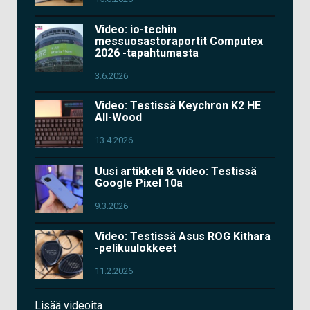
Video: io-techin
messuosastoraportit Computex
2026 -tapahtumasta
3.6.2026
Video: Testissä Keychron K2 HE
All-Wood
13.4.2026
Uusi artikkeli & video: Testissä
Google Pixel 10a
9.3.2026
Video: Testissä Asus ROG Kithara
-pelikuulokkeet
11.2.2026
Lisää videoita