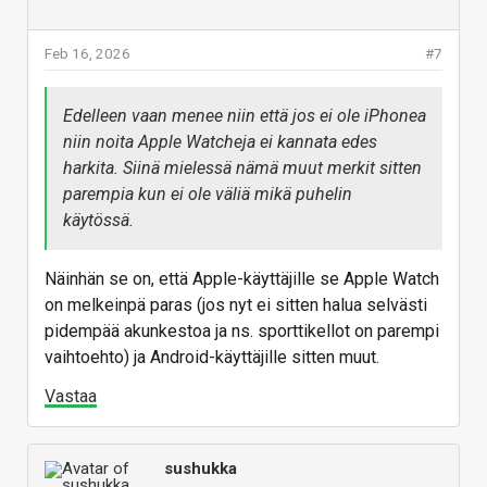
Kiitos arvostelupalautteesta :thumbsup:
Feb 16, 2026
#7
Vastaa
Edelleen vaan menee niin että jos ei ole iPhonea
niin noita Apple Watcheja ei kannata edes
harkita. Siinä mielessä nämä muut merkit sitten
parempia kun ei ole väliä mikä puhelin
käytössä.
Näinhän se on, että Apple-käyttäjille se Apple Watch
on melkeinpä paras (jos nyt ei sitten halua selvästi
pidempää akunkestoa ja ns. sporttikellot on parempi
vaihtoehto) ja Android-käyttäjille sitten muut.
Vastaa
sushukka