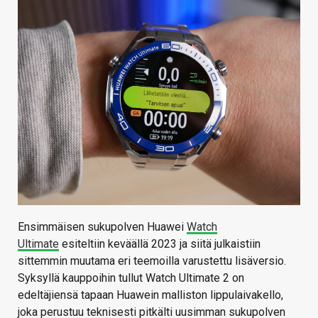
KAUPPA
VAIHDA TEEMA
HAKU
Ensimmäisen sukupolven Huawei
Watch
Ultimate
esiteltiin keväällä 2023 ja siitä julkaistiin
sittemmin muutama eri teemoilla varustettu lisäversio.
Syksyllä kauppoihin tullut Watch Ultimate 2 on
edeltäjiensä tapaan Huawein malliston lippulaivakello,
joka perustuu teknisesti pitkälti uusimman sukupolven