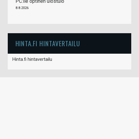
PC:lle optinen ulostulo
8.8.2026
HINTA.FI HINTAVERTAILU
Hinta.fi hintavertailu