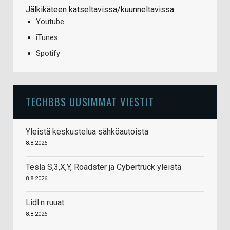
Jälkikäteen katseltavissa/kuunneltavissa:
Youtube
iTunes
Spotify
TECHBBS UUSIMMAT VIESTIT
Yleistä keskustelua sähköautoista
8.8.2026
Tesla S,3,X,Y, Roadster ja Cybertruck yleistä
8.8.2026
Lidl:n ruuat
8.8.2026