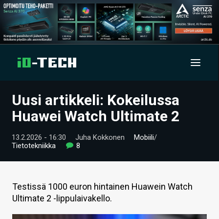
Uusi artikkeli: Kokeilussa
UUTISET
Huawei Watch Ultimate 2
ARTIKKELIT
13.2.2026 - 16:30
Juha Kokkonen
Mobiili
/
Tietotekniikka
8
VIDEOT
TECHBBS
Testissä 1000 euron hintainen Huawein Watch
TIETOA
Ultimate 2 -lippulaivakello.
HINTA.FI