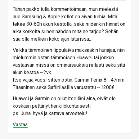
Tähän pakko tulla kommentoimaan, mun mielestä
nuo Samsung & Apple kellot on aivan turhia. Mitä
tekee 30-60h akun kestolla, sekä niidenkin hinnat on
aika korkeita siihen nähden mitä ne tarjoo? Sehän
saa olla melkein koko ajan laturissa..
Vaikka tämmöinen lippulaiva maksaakin hunajaa, niin
mielummin ostan tämmöisen Huawei tai jonkun
vastaavan missä on ominaisuuksia reilusti sekä sitä
akun kestoa ~2vk.
Itse vajaa vuosi sitten ostin: Garmin Fenix 8 - 47mm
Titaaninen sekä Safiirilasilla varustettu ~1200€.
Huawei ja Garmin on ollut itselläni aina, eivät ole
koskaan pettänyt henkilökohtaisesti.
ps. Juha, hyvä ja kattava arvostelu!
Vastaa