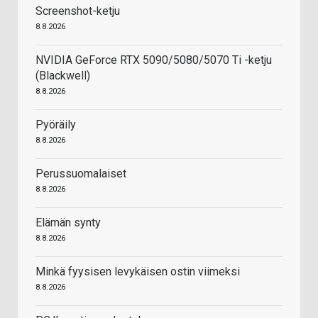
Screenshot-ketju
8.8.2026
NVIDIA GeForce RTX 5090/5080/5070 Ti -ketju
(Blackwell)
8.8.2026
Pyöräily
8.8.2026
Perussuomalaiset
8.8.2026
Elämän synty
8.8.2026
Minkä fyysisen levykäisen ostin viimeksi
8.8.2026