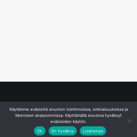
© S&J Media Oy
Käytämme evästeitä sivuston toiminnoissa, ominaisuuksissa ja
liikenteen analysoinnissa. Käyttämällä sivustoa hyväksyt
evästeiden käytön.
Ok
En hyväksy
Lisätietoja