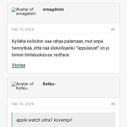
emagdnim
Feb 15, 2026
#3
Kyllähä kelloihin saa rahaa palamaan, mut enpä
tiennytkää, että nää älykellojenki "lippulaivat" on jo
tonnin hintaluokassa :redface:
Vastaa
Ketku-
Feb 16, 2026
#4
apple watch ultra1 kovempi!