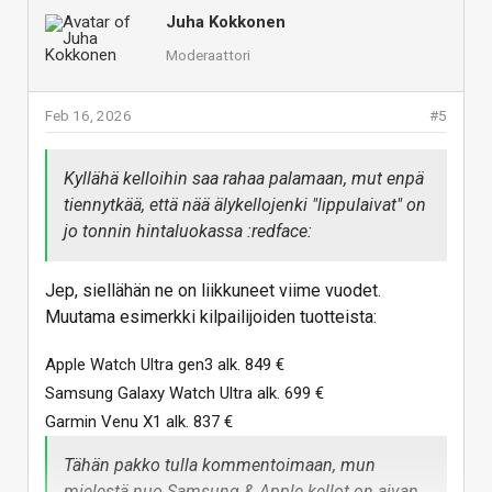
Juha Kokkonen
Moderaattori
Feb 16, 2026
#5
Kyllähä kelloihin saa rahaa palamaan, mut enpä
tiennytkää, että nää älykellojenki "lippulaivat" on
jo tonnin hintaluokassa :redface:
Jep, siellähän ne on liikkuneet viime vuodet.
Muutama esimerkki kilpailijoiden tuotteista:
Apple Watch Ultra gen3 alk. 849 €
Samsung Galaxy Watch Ultra alk. 699 €
Garmin Venu X1 alk. 837 €
Tähän pakko tulla kommentoimaan, mun
mielestä nuo Samsung & Apple kellot on aivan