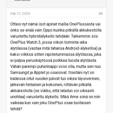
Feb 17, 2026
#8
Ottais nyt nämä isot apinat mallia OnePlussasta vai
onko se enää vain Oppo kuinka pitkällä akkukestolla
varustettu hybridiälykello tehdään. Tarkemmin siis
OnePlus Watch 3, jossa viikon toiminta-aika
älytilassa (vastaa mitä tahansa Android-älykelloa) ja
kaksi viikkoa sitten rajoitetummassa älytilassa, joka
ei paljoa peruskäytössä poikkea tuosta älytilasta.
Vähän parempi puhelinappi voisi olla, mutta sen nuo
Samsungit ja Applet jo osaisivat. Itselläni nyt on
kädessä ollut vuoden päivät tuo oikea täysiverinen,
järkevän hintainen ja kokoinen, riittävän pitkällä
akkukestolla (se viikko, että latailun voi oikeasti
unohtaa) varustettu älykello. Mikä ihme siinä on niin
vaikeaa kun vain joku OnePlus osaa tuollaisen
tehdä?