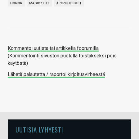
HONOR
MAGIC7 LITE
ÄLYPUHELIMET
Kommentoi uutista tai artikkelia foorumilla
(Kommentointi sivuston puolella toistakseksi pois
käytöstä)
Lähetä palautetta / raportoi kirjoitusvirheestä
UUTISIA LYHYESTI