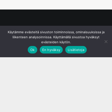
© S&J Media Oy
Käytämme evästeitä sivuston toiminnoissa, ominaisuuksissa ja
liikenteen analysoinnissa. Käyttämällä sivustoa hyväksyt
evästeiden käytön.
Ok
En hyväksy
Lisätietoja
;