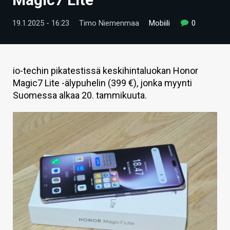
ARTIKKELIT
19.1.2025 - 16:23
Timo Niemenmaa
Mobiili
0
VIDEOT
TECHBBS
io-techin pikatestissä keskihintaluokan Honor
TIETOA
Magic7 Lite -älypuhelin (399 €), jonka myynti
Suomessa alkaa 20. tammikuuta.
HINTA.FI
KAUPPA
VAIHDA TEEMA
HAKU