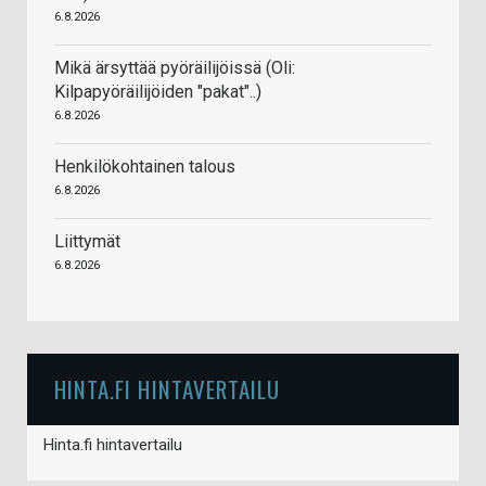
6.8.2026
Mikä ärsyttää pyöräilijöissä (Oli:
Kilpapyöräilijöiden "pakat"..)
6.8.2026
Henkilökohtainen talous
6.8.2026
Liittymät
6.8.2026
HINTA.FI HINTAVERTAILU
Hinta.fi hintavertailu