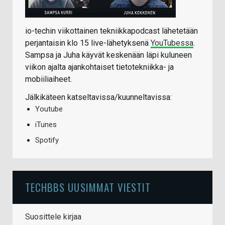
io-techin viikottainen tekniikkapodcast lähetetään
perjantaisin klo 15 live-lähetyksenä
YouTubessa
.
Sampsa ja Juha käyvät keskenään läpi kuluneen
viikon ajalta ajankohtaiset tietotekniikka- ja
mobiiliaiheet.
Jälkikäteen katseltavissa/kuunneltavissa:
Youtube
iTunes
Spotify
TECHBBS UUSIMMAT VIESTIT
Suosittele kirjaa