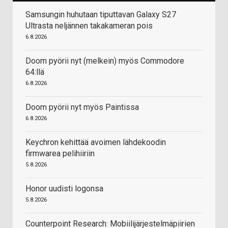
Samsungin huhutaan tiputtavan Galaxy S27
Ultrasta neljännen takakameran pois
6.8.2026
Doom pyörii nyt (melkein) myös Commodore
64:llä
6.8.2026
Doom pyörii nyt myös Paintissa
6.8.2026
Keychron kehittää avoimen lähdekoodin
firmwarea pelihiiriin
5.8.2026
Honor uudisti logonsa
5.8.2026
Counterpoint Research: Mobiilijärjestelmäpiirien