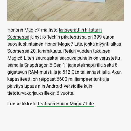
Honorin Magic7-mallisto
lanseerattiin hiljattain
Suomessa
ja nyt io-techin pikatestissä on 399 euron
suositushintainen Honor Magic7 Lite, jonka myynti alkaa
Suomessa 20. tammikuuta. Reilun vuoden takaisen
Magic6 Liten seuraajaksi saapuva puhelin on varustettu
samalla Snapdragon 6 Gen 1 -järjestelmäpiirillä sekä 8
gigatavun RAM-muistilla ja 512 Gt:n tallennustilalla. Akun
kapasiteetti on reippaat 6600 milliampeerituntia ja
päivityslupaus niin Android-versioille kuin
tietoturvakorjauksillekin 6 vuotta.
Lue artikkeli:
Testissä Honor Magic7 Lite