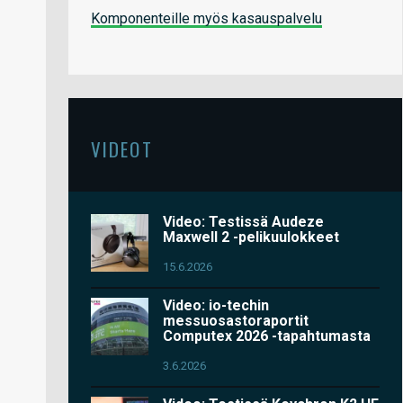
Komponenteille myös kasauspalvelu
VIDEOT
Video: Testissä Audeze
Maxwell 2 -pelikuulokkeet
15.6.2026
Video: io-techin
messuosastoraportit
Computex 2026 -tapahtumasta
3.6.2026