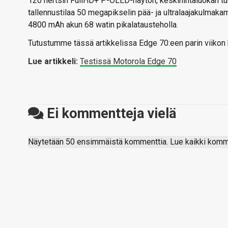
120 hertsin FullHD+ P-OLED-näytön, keskihintaluokan tu
tallennustilaa 50 megapikselin pää- ja ultralaajakulmaka
4800 mAh akun 68 watin pikalatausteholla.
Tutustumme tässä artikkelissa Edge 70:een parin viikon 
Lue artikkeli:
Testissä Motorola Edge 70
Ei kommentteja vielä
Näytetään 50 ensimmäistä kommenttia. Lue kaikki komme