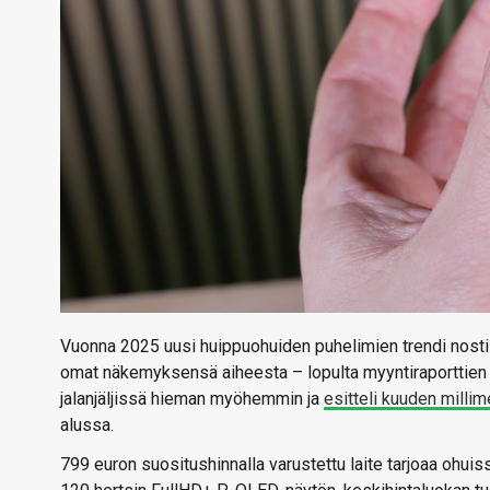
Vuonna 2025 uusi huippuohuiden puhelimien trendi nosti 
omat näkemyksensä aiheesta – lopulta myyntiraporttien p
jalanjäljissä hieman myöhemmin ja
esitteli kuuden milli
alussa.
799 euron suositushinnalla varustettu laite tarjoaa ohui