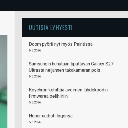
UUTISIA LYHYESTI
Doom pyörii nyt myös Paintissa
6.8.2026
Samsungin huhutaan tiputtavan Galaxy S27
Ultrasta neljännen takakameran pois
6.8.2026
Keychron kehittää avoimen lähdekoodin
firmwarea pelihiiriin
5.8.2026
Honor uudisti logonsa
5.8.2026