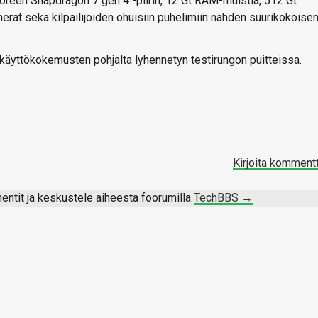
oreen Snapdragon 7 gen 4 -piirin, 12 Gt RAM-muistia, 512 Gt
merat sekä kilpailijoiden ohuisiin puhelimiin nähden suurikokoise
käyttökokemusten pohjalta lyhennetyn testirungon puitteissa.
Kirjoita komment
ntit ja keskustele aiheesta foorumilla
TechBBS →