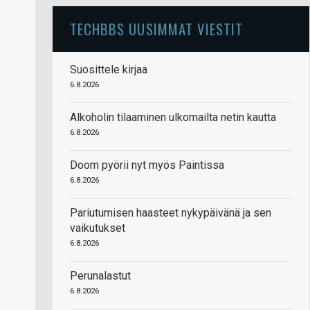
TECHBBS UUSIMMAT VIESTIT
Suosittele kirjaa
6.8.2026
Alkoholin tilaaminen ulkomailta netin kautta
6.8.2026
Doom pyörii nyt myös Paintissa
6.8.2026
Pariutumisen haasteet nykypäivänä ja sen
vaikutukset
6.8.2026
Perunalastut
6.8.2026