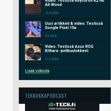
Video: Testissä Keychron K2 HE
All-Wood
13.4.2026
Uusi artikkeli & video: Testissä
Google Pixel 10a
9.3.2026
Video: Testissä Asus ROG
Kithara -pelikuulokkeet
11.2.2026
Lisää videoita
TEKNIIKKAPODCAST