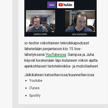
io-techin viikottainen tekniikkapodcast
lähetetään perjantaisin klo 15 live-
lähetyksenä
YouTubessa
. Sampsa ja Juha
käyvät keskenään läpi kuluneen viikon ajalta
ajankohtaiset tietotekniikka- ja mobiiliaiheet.
Jälkikäteen katseltavissa/kuunneltavissa:
Youtube
iTunes
Spotify