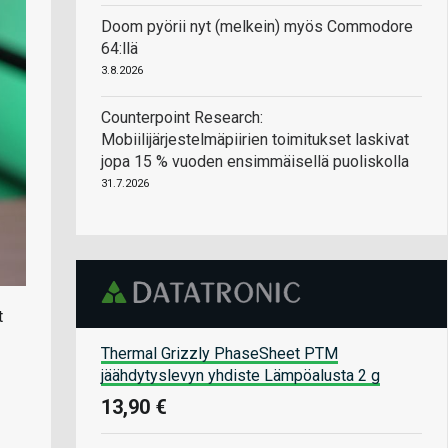
Doom pyörii nyt (melkein) myös Commodore
64:llä
3.8.2026
Counterpoint Research:
Mobiilijärjestelmäpiirien toimitukset laskivat
jopa 15 % vuoden ensimmäisellä puoliskolla
31.7.2026
t
Thermal Grizzly PhaseSheet PTM
jäähdytyslevyn yhdiste Lämpöalusta 2 g
13,90 €