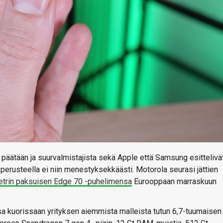
päätään ja suurvalmistajista sekä Apple että Samsung esittelivä
erusteella ei niin menestyksekkäästi. Motorola seurasi jättien
metrin paksuisen Edge 70 -puhelimensa
Eurooppaan marraskuun
ssa kuorissaan yrityksen aiemmista malleista tutun 6,7-tuumaisen