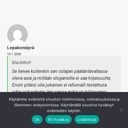
Lepakomäyrä
10.1.2020
BlackWolf
Se lienee kuitenkin sen ostajan päätäntävallassa
oleva asia ja millään sloganeilla ei saa hiljaisuutta.
Ensin pitäisi olla jokainen ei refumalli testattuna
jotta voit paketin läpi sanoa mikä on hiljaisempi.
Käytämme evästeitä sivuston toiminnoissa, ominaisuuksissa ja
liikenteen analysoinnissa. Käyttämällä sivustoa hyväksyt
Tuossa kommentissa ei ollu ihan kaikilta osin nyt järkeä,
evästeiden käytön.
miksi refu mallit pitäisi olla testattuna? miksi ei voi
Ok
En hyväksy
Lisätietoja
muuten sanoa ettei ole hiljaisempi?
(Kaikista ohjaimista ei edes ole niitä refumalleja)