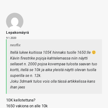
Lepakomäyrä
9.1.2020
neoflix
Itellä lukee kuitissa 105€ hinnaks tuolle 1650:lle
Kävin firestrike pojoja kahtelemassa niin näytti
sellaset n. 2000 pojoa kovempaa tulosta saavan tuo
kortti, itellä se 10k ja aika yleistä näytti olevan tuolla
superilla se n. 12k.
Joku 3dmark tulos vois olla tässä artikkelissa kans
ihan jees
10K kellotettuna?
1650 vakiona on alle 10k