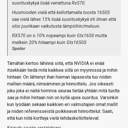
suorituskykyä lisää verrattuna Rx570.
Huomioiden vielä että kellottamalla tuosta 1650S
saa vielä lähes 15% lisää suorituskykyä irti ilman että
olisi juurikaan vaikutusta lämpöihin/meluun.
RX570 on n.10% nopeampi kuin Gtx1650 mutta
melkein 20% hitaampi kuin Gtx1650S
Spoiler
Tämähän kertoo lähinnä siitä, että NVIDIA ei enää
itsekkään tiedä mitä kaikkea sillä on myynnissä ja mihin
hintaan. On lähtenyt ihan hieman lapasesta tuo niiden
mallien määrä, nimeäminen ja hinnoittelu. Jos oikeasti
joku joka ei näitä hommia seuraa tietää yhtään mitä tuolta
saa ja mihin hintaan niin on kyllä upea suoritus. Varsinkin
kun lyödään sekaan kaikkien eri valmistajien omat mallit
ja niiden referensseistä poikkeavat hinnoittelut. Saati,
että kun niitä kortteja vielä tehdaskellottelevat.
Kirjaudu sisään vastataksesi