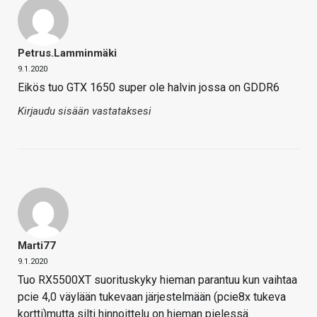
Petrus.Lamminmäki
9.1.2020
Eikös tuo GTX 1650 super ole halvin jossa on GDDR6
Kirjaudu sisään vastataksesi
Marti77
9.1.2020
Tuo RX5500XT suorituskyky hieman parantuu kun vaihtaa
pcie 4,0 väylään tukevaan järjestelmään (pcie8x tukeva
kortti)mutta silti hinnoittelu on hieman pielessä.