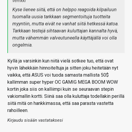
vemkki
Kyse lienee siitä, että on helppo reagoida kilpailuun
tuomalla uusia tarkkaan segmentoituja tuotteita
myyntiin, mutta eivät ne vanhat siitä hetkessä katoa.
Tarkkaan testejä sihtaavan kuluttajan kannalta hyvä,
mutta vähemmän valveutuneella käyttäjällä voi olla
ongelmia.
Kyllä ja varsinkin kun niitä vielä sotkee tuo, että ovat
hyvin lähekkäin hinnoiteltuja ja sitten joku heitetään nyt
vaikka, että ASUS voi tuoda samasta mallista 50$
kallimman super hyper OC GAMIG MEGA BOOM WOW
kortin joka siis on kalliimpi kuin se seuraavan stepin
vakiomallin kortti. Siinä saa olla kuluttaja todellakin perillä
siitä mitä on hankkimassa, että saa parasta vastetta
rahoilleen.
Kirjaudu sisään vastataksesi