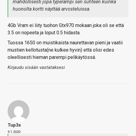
mahdollisesti jopa typerämpi sen suhteen kuinka
huonolta kortti näyttää arvosteluissa.
4Gb Vram ei liity tuohon Gtx970 mokaan joka oli se että
3.5 on nopeeta ja loput 0.5 hidasta.
Tuossa 1650 on muistikaista naurettavan pieni ja vaatii
mustien kellotusta(ne kulkee hyvin) että olisi edes
oleellisesti hieman parempi pelikäytössä.
Kirjaudu sisään vastataksesi
Tup3x
9.1.2020