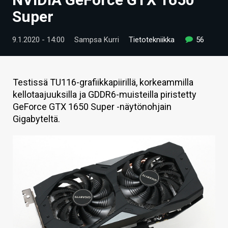
ARTIKKELIT
Super
VIDEOT
9.1.2020 - 14:00
Sampsa Kurri
Tietotekniikka
56
TECHBBS
TIETOA
Testissä TU116-grafiikkapiirillä, korkeammilla
kellotaajuuksilla ja GDDR6-muisteilla piristetty
HINTA.FI
GeForce GTX 1650 Super -näytönohjain
Gigabyteltä.
KAUPPA
VAIHDA TEEMA
HAKU