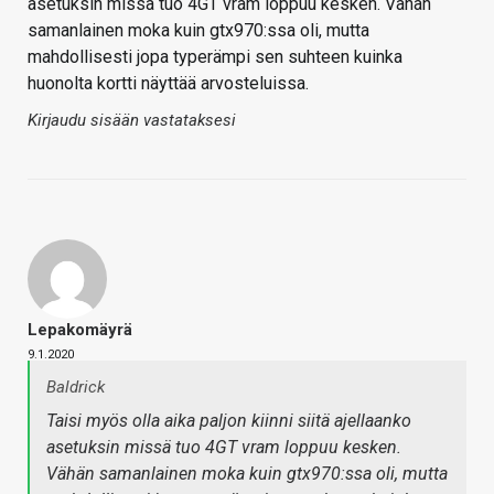
asetuksin missä tuo 4GT vram loppuu kesken. Vähän
samanlainen moka kuin gtx970:ssa oli, mutta
mahdollisesti jopa typerämpi sen suhteen kuinka
huonolta kortti näyttää arvosteluissa.
Kirjaudu sisään vastataksesi
Lepakomäyrä
9.1.2020
Baldrick
Taisi myös olla aika paljon kiinni siitä ajellaanko
asetuksin missä tuo 4GT vram loppuu kesken.
Vähän samanlainen moka kuin gtx970:ssa oli, mutta