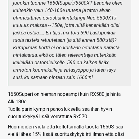
juurikin tuonne 1650(Super)/5500XT tienoille ollen
kuitenkin vain 140-160e uutena ja täten aivan
ultimaattinen ostoshankintakingi! Nuo 5500XT:t
kuuluis maksaa ~150e, jotta niitä kenenkään olisi
järkeä ostaa….. En tiijä mix tota 590 Läskipoikaa
tuola testeis retuutetaan (ja sitä ennen 580:stä)?
Kumpikaan kortti ei oo koskaan edustanu parasta
hintalaatua, eikä oo täten relevantteja mitenkään
kellekään ostomieliselle. 590 on kaiken lisäx
armoton kuumakalle ja virtasyöppö ja täten täys
susi, ku samaan hintaan sais 1660:n!
1650Superi on hieman nopeampi kuin RX580 ja hinta
Alk.180e
Tuolla parin kympin panostuksella saa ihan hyvin
suorituskykyä lisää verrattuna Rx570.
Huomioiden vielä että kellottamalla tuosta 1650S saa
vielä lähes 15% lisää suorituskykyä irti ilman että olisi