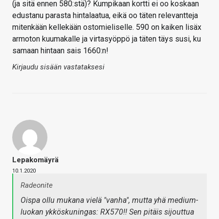
(ja sitä ennen 580:stä)? Kumpikaan kortti ei oo koskaan
edustanu parasta hintalaatua, eikä oo täten relevantteja
mitenkään kellekään ostomieliselle. 590 on kaiken lisäx
armoton kuumakalle ja virtasyöppö ja täten täys susi, ku
samaan hintaan sais 1660:n!
Kirjaudu sisään vastataksesi
Lepakomäyrä
10.1.2020
Radeonite
Oispa ollu mukana vielä "vanha", mutta yhä medium-
luokan ykköskuningas: RX570!! Sen pitäis sijouttua