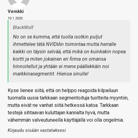
Vemkki
10.1.2020
BlackWolf
No on se kumma, että tuolla isotkin puljut
ihmettelee tätä NVIDIAn toimintaa mutta herralle
kaikki on täysin selvää, että mikä on kuinkakin nopea
kortti ja miten jokainen eri firma on omansa
hinnoitellut ja yhtään ei mene päällekkäin noi
markkinasegmentit. Hienoa sinulle!
Kyse lienee siitä, että on helppo reagoida kilpailuun
tuomalla uusia tarkkaan segmentoituja tuotteita myyntiin,
mutta eivät ne vanhat siitä hetkessä katoa. Tarkkaan
testejä sihtaavan kuluttajan kannalta hyvä, mutta
vähemmän valveutuneella käyttäjällä voi olla ongelmia.
Kirjaudu sisään vastataksesi