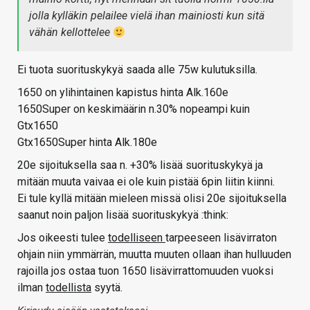
jolla kylläkin pelailee vielä ihan mainiosti kun sitä
vähän kellottelee
Ei tuota suorituskykyä saada alle 75w kulutuksilla.
1650 on ylihintainen kapistus hinta Alk.160e
1650Super on keskimäärin n.30% nopeampi kuin
Gtx1650
Gtx1650Super hinta Alk.180e
20e sijoituksella saa n. +30% lisää suorituskykyä ja
mitään muuta vaivaa ei ole kuin pistää 6pin liitin kiinni.
Ei tule kyllä mitään mieleen missä olisi 20e sijoituksella
saanut noin paljon lisää suorituskykyä :think:
Jos oikeesti tulee
todelliseen
tarpeeseen lisävirraton
ohjain niin ymmärrän, muutta muuten ollaan ihan hulluuden
rajoilla jos ostaa tuon 1650 lisävirrattomuuden vuoksi
ilman
todellista
syytä.