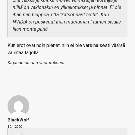
olla vaikka ja kuinka monen valmistajan kortteja ja
niillä on vakionakin eri ylikellotukset ja hinnat. Ei ole
ihan niin helppoa, että "katsot parit testit". Kun
NVIDIA on puskenut ihan muutaman Framen sisälle
liian monta piiriä.
Kun erot ovat noin pienet, niin ei ole varsinaisesti väärää
valintaa tarjolla.
Kirjaudu sisään vastataksesi
BlackWolf
10.1.2020