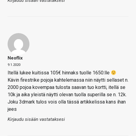
Kirjaudu sisään vastataksesi
Neoflix
9.1.2020
Itellä lukee kuitissa 105€ hinnaks tuolle 1650:lle
Kävin firestrike pojoja kahtelemassa niin näytti sellaset n.
2000 pojoa kovempaa tulosta saavan tuo kortti, itellä se
10k ja aika yleistä näytti olevan tuolla superilla se n. 12k.
Joku 3dmark tulos vois olla tässä artikkelissa kans ihan
jees
Kirjaudu sisään vastataksesi