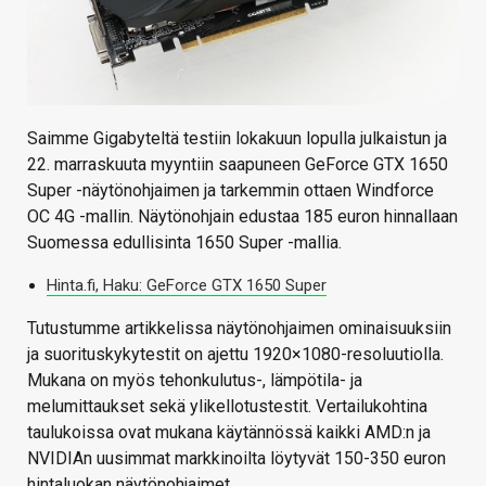
Saimme Gigabyteltä testiin lokakuun lopulla julkaistun ja
22. marraskuuta myyntiin saapuneen GeForce GTX 1650
Super -näytönohjaimen ja tarkemmin ottaen Windforce
OC 4G -mallin. Näytönohjain edustaa 185 euron hinnallaan
Suomessa edullisinta 1650 Super -mallia.
Hinta.fi, Haku: GeForce GTX 1650 Super
Tutustumme artikkelissa näytönohjaimen ominaisuuksiin
ja suorituskykytestit on ajettu 1920×1080-resoluutiolla.
Mukana on myös tehonkulutus-, lämpötila- ja
melumittaukset sekä ylikellotustestit. Vertailukohtina
taulukoissa ovat mukana käytännössä kaikki AMD:n ja
NVIDIAn uusimmat markkinoilta löytyvät 150-350 euron
hintaluokan näytönohjaimet.