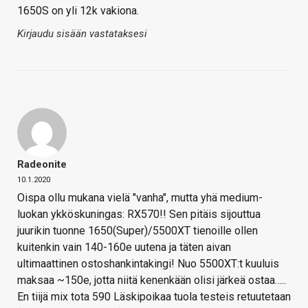
1650S on yli 12k vakiona.
Kirjaudu sisään vastataksesi
Radeonite
10.1.2020
Oispa ollu mukana vielä "vanha", mutta yhä medium-
luokan ykköskuningas: RX570!! Sen pitäis sijouttua
juurikin tuonne 1650(Super)/5500XT tienoille ollen
kuitenkin vain 140-160e uutena ja täten aivan
ultimaattinen ostoshankintakingi! Nuo 5500XT:t kuuluis
maksaa ~150e, jotta niitä kenenkään olisi järkeä ostaa…..
En tiijä mix tota 590 Läskipoikaa tuola testeis retuutetaan