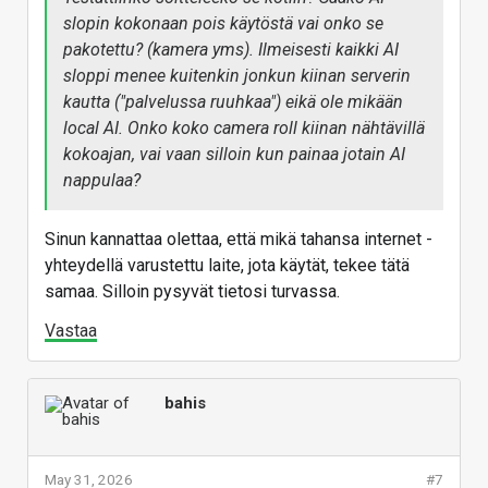
slopin kokonaan pois käytöstä vai onko se
pakotettu? (kamera yms). Ilmeisesti kaikki AI
sloppi menee kuitenkin jonkun kiinan serverin
kautta ("palvelussa ruuhkaa") eikä ole mikään
local AI. Onko koko camera roll kiinan nähtävillä
kokoajan, vai vaan silloin kun painaa jotain AI
nappulaa?
Sinun kannattaa olettaa, että mikä tahansa internet -
yhteydellä varustettu laite, jota käytät, tekee tätä
samaa. Silloin pysyvät tietosi turvassa.
Vastaa
bahis
May 31, 2026
#7