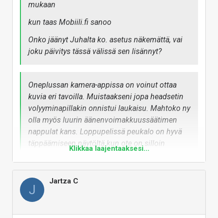
mukaan
kun taas Mobiili.fi sanoo
Onko jäänyt Juhalta ko. asetus näkemättä, vai
joku päivitys tässä välissä sen lisännyt?
Oneplussan kamera-appissa on voinut ottaa
kuvia eri tavoilla. Muistaakseni jopa headsetin
volyyminapillakin onnistui laukaisu. Mahtoko ny
olla myös luurin äänenvoimakkuussäätimen
nappulat kans. Loppupelissä peukalo on hyvä
täppäämiseen näytöltä kun ote on silloin
Klikkaa laajentaaksesi...
kahdella kädellä luja ja vakaa. Pakkasessa näpit
jäätyilee toki.
Jartza C
J
Kuten tuossa yllä jo todettiinkin, saa tosiaan
kevyellä painalluksella tarkennettua ja
äänenvoimakkuuspainikkeisiin saa ohjelmoitua