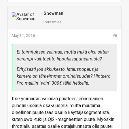
Snowman
Peräsmies
May 31, 2026
#8
Ei toimituksen valintaa, mutta mikä olisi sitten
parempi vaihtoehto lippulaivapuhelimista?
Erityisesti jos akkukesto, latausnopeus ja
kamera on tärkeimmät ominaisuudet? Hintaero
Pro malliin "vain" 300€ tällä hetkellä.
Itse ymmärrän valinnan puutteen, erinomainen
puhelin usealla osa-alueella, mutta muutama
oleellinen puute taas osalle käyttäjäsegmentistä,
kuten uwb -tuki ja Qi2 -magneettien puute. Myöskin
throttlailu saattaa osalle ostajakunnasta olla puute,