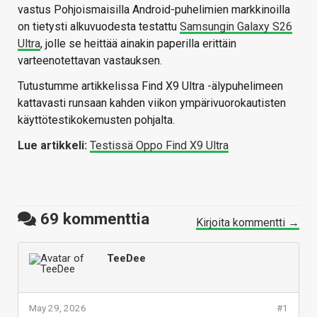
vastus Pohjoismaisilla Android-puhelimien markkinoilla
on tietysti alkuvuodesta testattu
Samsungin Galaxy S26
Ultra
, jolle se heittää ainakin paperilla erittäin
varteenotettavan vastauksen.
Tutustumme artikkelissa Find X9 Ultra -älypuhelimeen
kattavasti runsaan kahden viikon ympärivuorokautisten
käyttötestikokemusten pohjalta.
Lue artikkeli:
Testissä Oppo Find X9 Ultra
69
kommenttia
Kirjoita kommentti →
TeeDee
May 29, 2026
#1