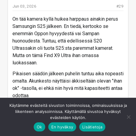
Jun 03, 2026
#29
On tää kamera kyllä huikea harppaus ainakin perus
Samsungin S25 jälkeen. En tiedä, kertooko se
enemmän Oppon hyvyydestä vai Sampan
huonoudesta. Tuntuu, että edellisessä S20
Ultrassakin oli tuota S25:sta paremmat kamerat.
Mutta on tämä Find X9 Ultra ihan omassa
luokassaan.
Pikaisen säädön jälkeen puhelin tuntuu aika nopeasti
omalta. Akunkesto näyttäisi äkkiseltään olevan "ihan
ok" -tasolla, ei ehkä niin hyvä mitä kapasiteetti antaa
odottaa.
Käytämme evästeitä sivuston toiminnoissa, ominaisuuksissa ja
Materiaali tässä Tundra Umberissa ainakin on
liikenteen analysoinnissa. Käyttämällä sivustoa hyväksyt
miellyttävä takakannessa, mukava tuo pehmeä
evästeiden käytön.
tuntuma kädelle. Kamerapainikkeesta zoomaus
Ok
En hyväksy
Lisätietoja
toimii mielettömän hienosti. Muutenkin
laatuvaikutelma vakuuttaa.