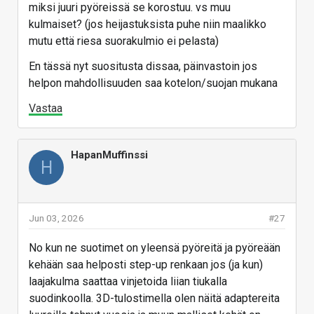
miksi juuri pyöreissä se korostuu. vs muu
Toistetaan vielä, että X9 Ultrasta löytyy 24 fps-
kulmaiset? (jos heijastuksista puhe niin maalikko
videokuvaus, kuten liitekuvasta näkyy.
mutu että riesa suorakulmio ei pelasta)
En tässä nyt suositusta dissaa, päinvastoin jos
helpon mahdollisuuden saa kotelon/suojan mukana
Vastaa
Vastaa
HapanMuffinssi
H
Jun 03, 2026
#27
No kun ne suotimet on yleensä pyöreitä ja pyöreään
kehään saa helposti step-up renkaan jos (ja kun)
laajakulma saattaa vinjetoida liian tiukalla
suodinkoolla. 3D-tulostimella olen näitä adaptereita