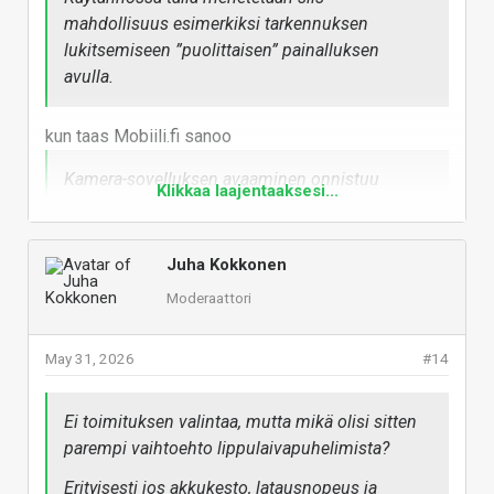
mahdollisuus esimerkiksi tarkennuksen
lukitsemiseen ”puolittaisen” painalluksen
avulla.
kun taas Mobiili.fi sanoo
Kamera-sovelluksen avaaminen onnistuu
Klikkaa laajentaaksesi...
kahdella painalluksella, ja kuvien ja videoiden
tallentaminen onnistuu helposti painikkeella.
Valinnaisesti asetuksista voi ottaa käyttöön
Juha Kokkonen
myös tarkennuksen lukitsemisen kevyellä
Moderaattori
painalluksella.
May 31, 2026
#14
Onko jäänyt Juhalta ko. asetus näkemättä, vai joku
päivitys tässä välissä sen lisännyt?
Ei toimituksen valintaa, mutta mikä olisi sitten
Vastaa
parempi vaihtoehto lippulaivapuhelimista?
Erityisesti jos akkukesto, latausnopeus ja