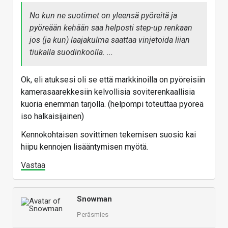
halvalla ja kotoa löytyy 3D-tulostin, niin riittää
No kun ne suotimet on yleensä pyöreitä ja
yksinkertainen muovilieriö mikä painetaan vaan kiinni
pyöreään kehään saa helposti step-up renkaan
kamerakehälle ja toiseen päähän painetaan pyöreä
jos (ja kun) laajakulma saattaa vinjetoida liian
suodin. Jos lieriön sisähalkaisija on sopivan tiukka,
tiukalla suodinkoolla. ...
suodin loksahtaa sinne muoviin suoraan kiinni ilman
ruuvaamistakin. Jos haluaa premiumia tähän
Ok, eli atuksesi oli se että markkinoilla on pyöreisiin
designiin, niin sisähalkaisijan voi jäättää löysäksi ja
kamerasaarekkesiin kelvollisia soviterenkaallisia
pistää sisäpinnalle vaikka mustaa heijastamatonta
kuoria enemmän tarjolla. (helpompi toteuttaa pyöreä
kangashuopaa teippipohjalla. Silloin se ei naarmuta
iso halkaisijainen)
sitä kehääkään ja ei vuoda valoa ND-suotimilla.
Kennokohtaisen sovittimen tekemisen suosio kai
Kuitenkin näillä joku saattaa kuvata vaikka tällaisia
hiipu kennojen lisääntymisen myötä.
kuvia. Tämä on Huawei P20 Prolla, jossa omassa
suodintelineessä kiinni pola + 850nm IR-
Vastaa
päästösuodin ja käytössä luurin mustavalkokamera
+ manuaalinen 30sek.
Snowman
Peräsmies
Vastaa