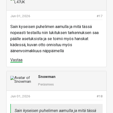
laajakuvakennolla selkeästi lähempää ?
Vastaa
Jun 01, 2026
#17
Sain kyseisen puhelimen aamulla ja mitä tässä
nopeasti testaillu niin lukituksen tarkennuksen saa
päälle asetuksista ja se toimii myös hanskat
kädessä, kuvan otto onnistuu myös
äänenvoimakkuus näppäimellä
Vastaa
Snowman
Peräsmies
Jun 01, 2026
#18
Sain kyseisen puhelimen aamulla ja mitä tässä