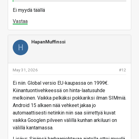
Ei myydä täällä
Vastaa
HapanMuffinssi
H
May 31, 2026
#12
Ei niin. Global versio EU-kaupassa on 1999€.
Kiinantuontivehkeessä on hinta-laatusuhde
melkoinen. Vaikka pelkäksi pokkariksi ilman SIMmiä.
Android 15 alkaen nää vehkeet jakaa jo
automaattisesti netinkin niin saa siirrettyä kuvat
vaikka Googlen pilveen välillä kunhan arkiluuri on
välillä kantamassa.
Lisäys: Sinänsä harhaanjohtavaa ajatella ettei myydä