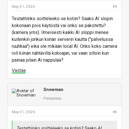
May 31, 2026
#5
Testattiinko soitteleeko se kotiin? Saako AI slopin
kokonaan pois käytöstä vai onko se pakotettu?
(kamera yms). Ilmeisesti kaikki AI sloppi menee
kuitenkin jonkun kiinan serverin kautta ("palvelussa
ruuhkaa") eikä ole mikään local AI. Onko koko camera
roll kiinan nähtävillä kokoajan, vai vaan silloin kun
painaa jotain AI nappulaa?
Vastaa
Snowman
Peräsmies
May 31, 2026
#6
Testattiinko soitteleeko se kotiin? Saako AI