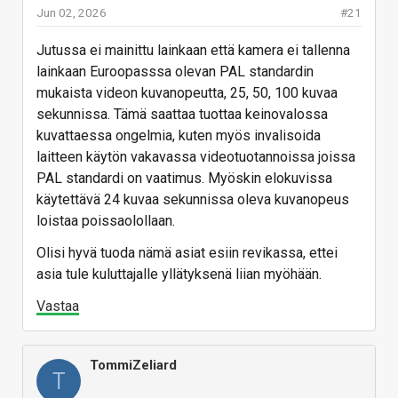
Jun 02, 2026
#21
kuvan ottamisen tai zoomaamisen.
Korjattu/päivitetty artikkeliin.
Jutussa ei mainittu lainkaan että kamera ei tallenna
lainkaan Euroopasssa olevan PAL standardin
Vastaa
mukaista videon kuvanopeutta, 25, 50, 100 kuvaa
sekunnissa. Tämä saattaa tuottaa keinovalossa
kuvattaessa ongelmia, kuten myös invalisoida
laitteen käytön vakavassa videotuotannoissa joissa
PAL standardi on vaatimus. Myöskin elokuvissa
käytettävä 24 kuvaa sekunnissa oleva kuvanopeus
loistaa poissaolollaan.
Olisi hyvä tuoda nämä asiat esiin revikassa, ettei
asia tule kuluttajalle yllätyksenä liian myöhään.
Vastaa
TommiZeliard
T