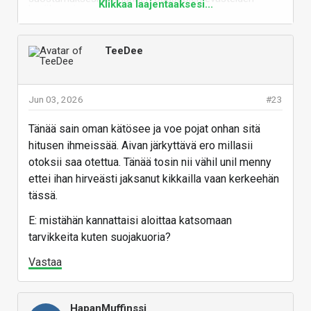
Klikkaa laajentaaksesi...
hyväksymiseen.
Lisätietoja löydät
evästesivultamme
.
HYVÄKSY KOLMANNEN OSAPUOLEN EVÄSTEET
TeeDee
Jun 03, 2026
#23
Linkki: https://youtu.be/4rEcw1U9FHo?is=hn2ra_-ft0KQtPox
Osaako
@Juha Kokkonen
sanoa, onko keinovalossa
Tänää sain oman kätösee ja voe pojat onhan sitä
videota kuvatessa välkkymisongelmaa?
hitusen ihmeissää. Aivan järkyttävä ero millasii
Laadukkaammat ledit tuskin vilkkuvat, mutta joillain
otoksii saa otettua. Tänää tosin nii vähil unil menny
halpiksilla voisi testata (vaikka tuskin xxxx € luurin
ettei ihan hirveästi jaksanut kikkailla vaan kerkeehän
ostaja sellaisia kotiinsa hankkii). Pienet G4-kannan
tässä.
ledit taitavat kaikki vilkkua (vinkatkaa jos tiedätte
E: mistähän kannattaisi aloittaa katsomaan
vilkkumattoman mallin).
tarvikkeita kuten suojakuoria?
Edit. Testailin vanhalla Oppo Find X5 Prolla
Vastaa
2160p30- ja 2160p60-videoita kaikilla kolmella
takakameralla takuuvälkkyvien G4-ledien valossa.
Mikään kuudesta testivideosta ei toistettaessa
HapanMuffinssi