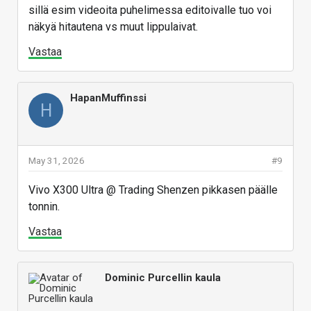
sillä esim videoita puhelimessa editoivalle tuo voi
näkyä hitautena vs muut lippulaivat.
Vastaa
HapanMuffinssi
H
May 31, 2026
#9
Vivo X300 Ultra @ Trading Shenzen pikkasen päälle
tonnin.
Vastaa
Dominic Purcellin kaula