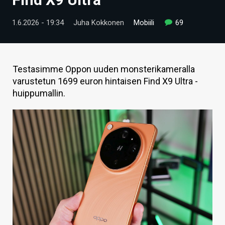
ARTIKKELIT
1.6.2026 - 19:34
Juha Kokkonen
Mobiili
69
VIDEOT
TECHBBS
Testasimme Oppon uuden monsterikameralla
TIETOA
varustetun 1699 euron hintaisen Find X9 Ultra -
huippumallin.
HINTA.FI
KAUPPA
VAIHDA TEEMA
HAKU