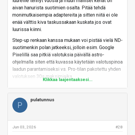
luureille tehnyt vuosia ja muun malliset kehät on
aivan hanurista suotimien osalta. Pitää tehdä
monimutkaisempia adaptereita ja sitten niitä ei ole
enää välttis kiva taskussakaan kuskata jos ovat
luurissa kiinni.
Step-up renkaan kanssa mukaan voi pistää vielä ND-
suotimenkin polan jatkeeksi, jolloin esim. Google
Pixelillä saa pitkiä valotuksia päivällä astro-
ohjelmalla siten että kuvassa käytetään valotuspinoa
laadun parantamiseksi vs. Pro-tilan pakotettu yhden
valotuksen 30s maksimiaika.
Klikkaa laajentaaksesi...
Polarisaattori taas on suotimista ainoa, millä voi
mitä tahansa kuvaa parantaa valokuvamielessä
pulatunnus
teknisesti vaikka se olisi kuinka metsiin sommiteltu
P
tai aiheeltaan tylsä. Kiinalaisissa koteloissa noita
pyöreitä suodinadaptereita on usein näkynytkin
jälkimarkkinassa.
Jun 03, 2026
#28
Lisäys: Jos ny joku haluaa Ultraansa suodinadapterin