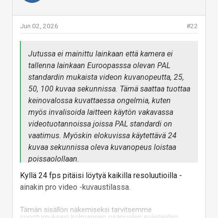
Jun 02, 2026
#22
Jutussa ei mainittu lainkaan että kamera ei
tallenna lainkaan Euroopasssa olevan PAL
standardin mukaista videon kuvanopeutta, 25,
50, 100 kuvaa sekunnissa. Tämä saattaa tuottaa
keinovalossa kuvattaessa ongelmia, kuten
myös invalisoida laitteen käytön vakavassa
videotuotannoissa joissa PAL standardi on
vaatimus. Myöskin elokuvissa käytettävä 24
kuvaa sekunnissa oleva kuvanopeus loistaa
poissaolollaan.
Kyllä 24 fps pitäisi löytyä kaikilla resoluutioilla -
Olisi hyvä tuoda nämä asiat esiin revikassa, ettei
ainakin pro video -kuvaustilassa.
asia tule kuluttajalle yllätyksenä liian myöhään.
Tämän sisällön näkemiseksi tarvitsemme
suostumuksesi kolmannen osapuolen evästeiden