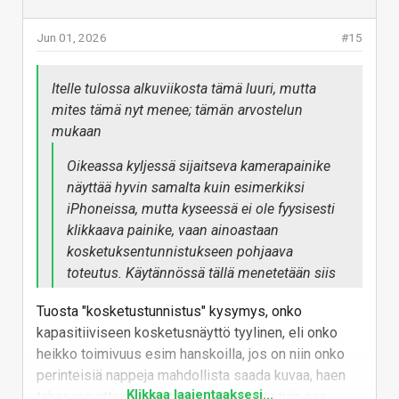
Jun 01, 2026
#15
Itelle tulossa alkuviikosta tämä luuri, mutta
mites tämä nyt menee; tämän arvostelun
mukaan
Oikeassa kyljessä sijaitseva kamerapainike
näyttää hyvin samalta kuin esimerkiksi
iPhoneissa, mutta kyseessä ei ole fyysisesti
klikkaava painike, vaan ainoastaan
kosketuksentunnistukseen pohjaava
toteutus. Käytännössä tällä menetetään siis
mahdollisuus esimerkiksi tarkennuksen
Tuosta "kosketustunnistus" kysymys, onko
lukitsemiseen ”puolittaisen” painalluksen
kapasitiiviseen kosketusnäyttö tyylinen, eli onko
avulla.
heikko toimivuus esim hanskoilla, jos on niin onko
perinteisiä nappeja mahdollista saada kuvaa, haen
Klikkaa laajentaaksesi...
takaa jos ottaa tumput kädestä takusta niin saa