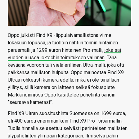
Oppo julkisti Find X9 -lippulaivamallistona viime
lokakuun lopussa, ja tuolloin nähtiin tonnin hintainen
perusmalli ja 1299 euron hintainen Pro-malli,
joka sai
vuoden alussa io-techin toimituksen valinnan
. Tänä
keväänä vuoroon tuli vielä erillinen Ultra-malli, joka otti
paikkansa malliston huipulta. Oppo mainostaa Find X9
Ultraa rohkeasti kamera edellä, mikä ei ole sinällään
yllätys, sillä kamera on laitteen selkeä fokuspiste.
Markkinoinnissa Oppo käsittelee puhelinta sanoin
”seuraava kamerasi”.
Find X9 Ultran suositushinta Suomessa on 1699 euroa,
eli 400 euroa enemmän kuin Find X9 Pro -sisarmallin.
Tuolla hinnalla se asettuu selvästi perinteisen mallisten
älypuhelinten ylimpään kategoriaan. Ilmiselvä pahin