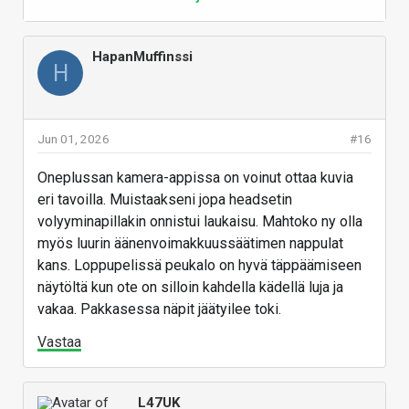
kuvan riisumatta.
Lainaus artikkelista
HapanMuffinssi
H
Ei UWB-tukea eikä satelliitti-SOS-toimintoa
Jun 01, 2026
#16
UWB puute hämmentää, hyvä että artikkellissa
mainittu, puutteita harvoin valmistajat muistaa
Oneplussan kamera-appissa on voinut ottaa kuvia
mainita erikseen
eri tavoilla. Muistaakseni jopa headsetin
volyyminapillakin onnistui laukaisu. Mahtoko ny olla
Luin artikkellin vähän hätäsesti, lähikuvauksesta
myös luurin äänenvoimakkuussäätimen nappulat
mainittu mm.
kans. Loppupelissä peukalo on hyvä täppäämiseen
näytöltä kun ote on silloin kahdella kädellä luja ja
Pääkameran lyhyin tarkennusetäisyys on noin
vakaa. Pakkasessa näpit jäätyilee toki.
15 cm luokkaa, eli aivan kiinni kohteeseen ei
lähikuvausta pääse suorittamaan.
Vastaa
Muilla kennoilla onnistuu, mutta onko tuo 15cm koko
L47UK
kameralla se minimi ? Vai onnistuuko esim