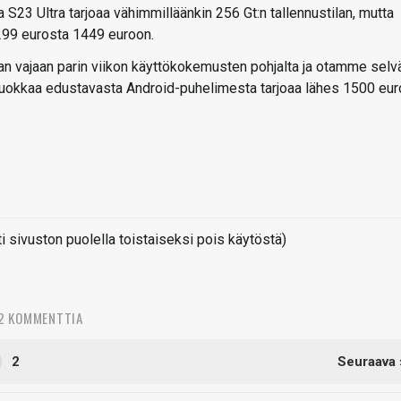
a S23 Ultra tarjoaa vähimmilläänkin 256 Gt:n tallennustilan, mutta
299 eurosta 1449 euroon.
n vajaan parin viikon käyttökokemusten pohjalta ja otamme selv
luokkaa edustavasta Android-puhelimesta tarjoaa lähes 1500 eur
sivuston puolella toistaiseksi pois käytöstä)
2 KOMMENTTIA
2
Seuraava 