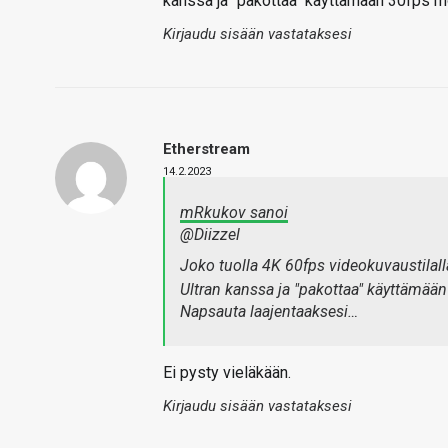
kanssa ja "pakottaa" käyttämään 30fps m
Kirjaudu sisään vastataksesi
Etherstream
14.2.2023
mRkukov sanoi
@Diizzel
Joko tuolla 4K 60fps videokuvaustilal
Ultran kanssa ja "pakottaa" käyttämää
Napsauta laajentaaksesi…
Ei pysty vieläkään.
Kirjaudu sisään vastataksesi