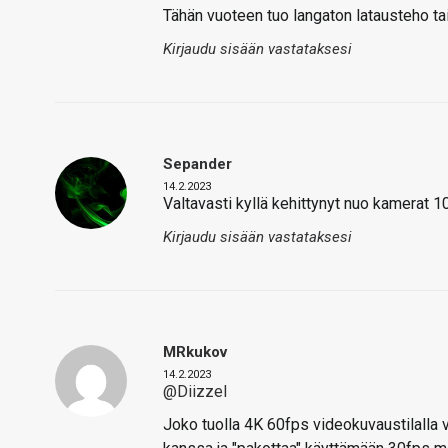
Tähän vuoteen tuo langaton latausteho tais
Kirjaudu sisään vastataksesi
Sepander
14.2.2023
Valtavasti kyllä kehittynyt nuo kamerat 
Kirjaudu sisään vastataksesi
MRkukov
14.2.2023
@Diizzel
Joko tuolla 4K 60fps videokuvaustilalla 