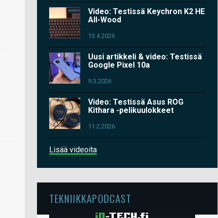
Video: Testissä Keychron K2 HE
All-Wood
13.4.2026
Uusi artikkeli & video: Testissä
Google Pixel 10a
9.3.2026
Video: Testissä Asus ROG
Kithara -pelikuulokkeet
11.2.2026
Lisää videoita
TEKNIIKKAPODCAST