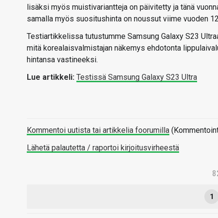
lisäksi myös muistivariantteja on päivitetty ja tänä vuonn
samalla myös suositushinta on noussut viime vuoden 1
Testiartikkelissa tutustumme Samsung Galaxy S23 Ultraa
mitä korealaisvalmistajan näkemys ehdotonta lippulaiva
hintansa vastineeksi.
Lue artikkeli:
Testissä Samsung Galaxy S23 Ultra
Kommentoi uutista tai artikkelia foorumilla
(Kommentointi 
Lähetä palautetta / raportoi kirjoitusvirheestä
8
1