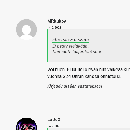
MRkukov
14.2.2023
Etherstream sanoi
Ei pysty vieläkään.
Napsauta laajentaaksesi…
Voi huoh. Ei luulisi olevan niin vaikeaa 
vuonna S24 Ultran kanssa onnistuisi.
Kirjaudu sisään vastataksesi
LaDeX
14.2.2023