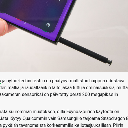
a
ja nyt io-techin testiin on päätynyt malliston huippua edustava
n mallia ja raudaltaankin laite jakaa tuttuja ominaisuuksia, mutta
 pääkameran sensoriksi on päivitetty peräti 200 megapikselin
aista suuremman muutoksen, sillä Exynos-piirien käytöstä on
uksista löytyy Qualcommin vain Samsungille tarjoama Snapdragon 
a pykälän tavanomaista korkeammilla kellotaajuuksillaan. Piirin