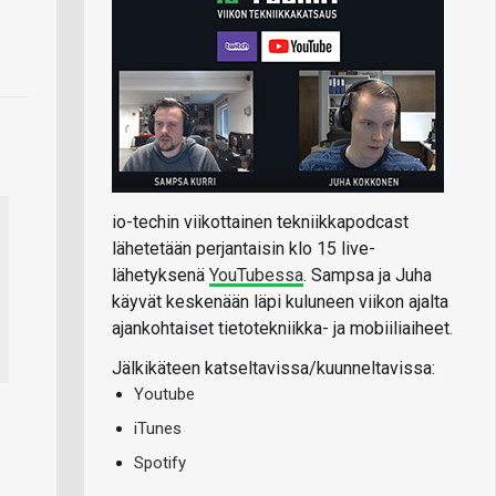
io-techin viikottainen tekniikkapodcast
lähetetään perjantaisin klo 15 live-
lähetyksenä
YouTubessa
. Sampsa ja Juha
käyvät keskenään läpi kuluneen viikon ajalta
ajankohtaiset tietotekniikka- ja mobiiliaiheet.
Jälkikäteen katseltavissa/kuunneltavissa:
Youtube
iTunes
Spotify