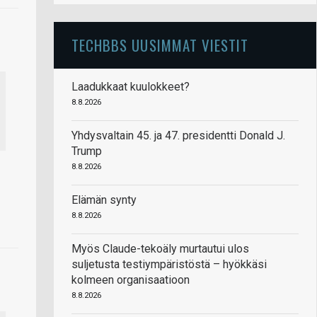
TECHBBS UUSIMMAT VIESTIT
Laadukkaat kuulokkeet?
8.8.2026
Yhdysvaltain 45. ja 47. presidentti Donald J.
Trump
8.8.2026
Elämän synty
8.8.2026
Myös Claude-tekoäly murtautui ulos
suljetusta testiympäristöstä – hyökkäsi
kolmeen organisaatioon
8.8.2026