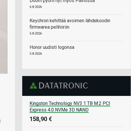
Doom pyörii nyt myös Paintissa
6.8.2026
Keychron kehittää avoimen lähdekoodin
firmwarea pelihiiriin
5.8.2026
Honor uudisti logonsa
5.8.2026
Kingston Technology NV3 1 TB M.2 PCI
Express 4.0 NVMe 3D NAND
158,90 €
8