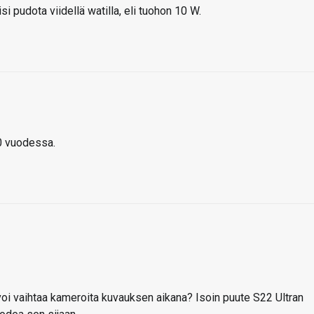
i pudota viidellä watilla, eli tuohon 10 W.
10 vuodessa.
voi vaihtaa kameroita kuvauksen aikana? Isoin puute S22 Ultran