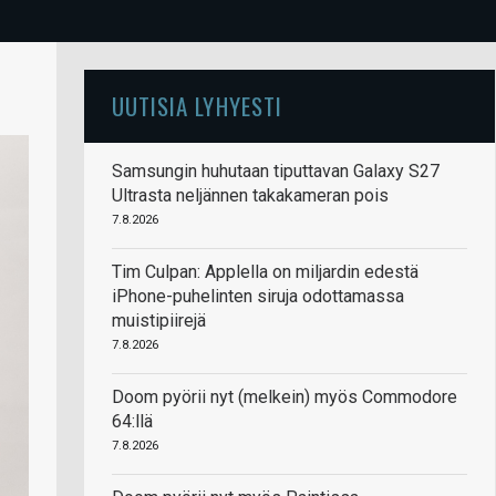
UUTISIA LYHYESTI
Samsungin huhutaan tiputtavan Galaxy S27
Ultrasta neljännen takakameran pois
7.8.2026
Tim Culpan: Applella on miljardin edestä
iPhone-puhelinten siruja odottamassa
muistipiirejä
7.8.2026
Doom pyörii nyt (melkein) myös Commodore
64:llä
7.8.2026