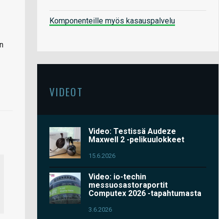
Komponenteille myös kasauspalvelu
on
VIDEOT
Video: Testissä Audeze
Maxwell 2 -pelikuulokkeet
15.6.2026
Video: io-techin
messuosastoraportit
Computex 2026 -tapahtumasta
3.6.2026