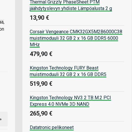
Thermal Grizzly PhaseSheet PTM
jäähdytyslevyn yhdiste Lämpöalusta 2 g
13,90 €
ää,
on
Corsair Vengeance CMK32GX5M2B6000C38
muistimoduuli 32 GB 2 x 16 GB DDR5 6000
MHz
479,90 €
Kingston Technology FURY Beast
muistimoduuli 32 GB 2 x 16 GB DDR5
519,90 €
Kingston Technology NV3 2 TB M.2 PCI
Express 4.0 NVMe 3D NAND
265,90 €
»
Datatronic pelikoneet