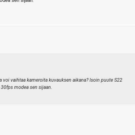
odea sen sijaan.
la voi vaihtaa kameroita kuvauksen aikana? Isoin puute S22
n 30fps modea sen sijaan.