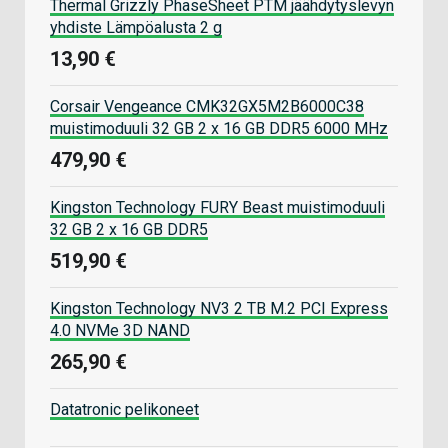
Thermal Grizzly PhaseSheet PTM jäähdytyslevyn
yhdiste Lämpöalusta 2 g
13,90 €
Corsair Vengeance CMK32GX5M2B6000C38
muistimoduuli 32 GB 2 x 16 GB DDR5 6000 MHz
479,90 €
Kingston Technology FURY Beast muistimoduuli
32 GB 2 x 16 GB DDR5
519,90 €
Kingston Technology NV3 2 TB M.2 PCI Express
4.0 NVMe 3D NAND
265,90 €
Datatronic pelikoneet