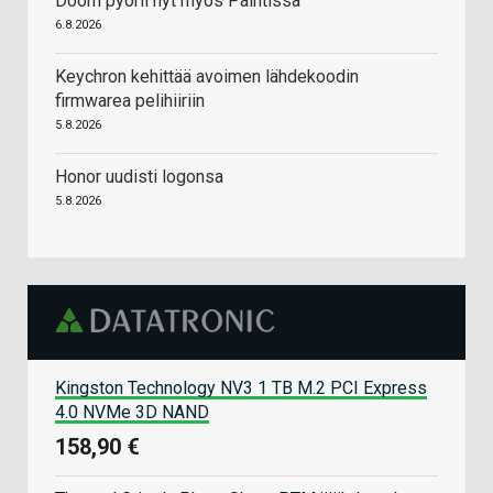
Doom pyörii nyt myös Paintissa
6.8.2026
Keychron kehittää avoimen lähdekoodin
firmwarea pelihiiriin
5.8.2026
Honor uudisti logonsa
5.8.2026
Kingston Technology NV3 1 TB M.2 PCI Express
4.0 NVMe 3D NAND
158,90 €