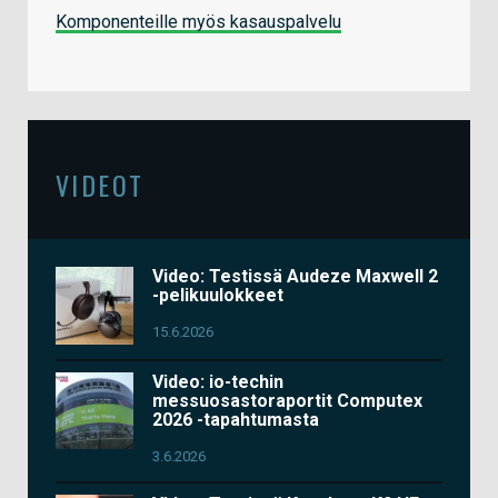
Komponenteille myös kasauspalvelu
VIDEOT
Video: Testissä Audeze Maxwell 2
-pelikuulokkeet
15.6.2026
Video: io-techin
messuosastoraportit Computex
2026 -tapahtumasta
3.6.2026