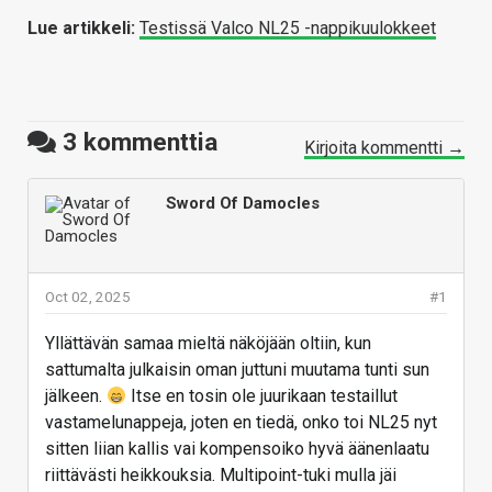
Lue artikkeli:
Testissä Valco NL25 -nappikuulokkeet
3
kommenttia
Kirjoita kommentti →
Sword Of Damocles
Oct 02, 2025
#1
Yllättävän samaa mieltä näköjään oltiin, kun
sattumalta julkaisin oman juttuni muutama tunti sun
jälkeen.
Itse en tosin ole juurikaan testaillut
vastamelunappeja, joten en tiedä, onko toi NL25 nyt
sitten liian kallis vai kompensoiko hyvä äänenlaatu
riittävästi heikkouksia. Multipoint-tuki mulla jäi