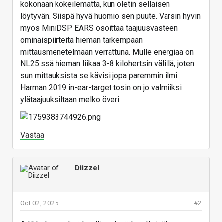
kokonaan kokeilematta, kun oletin sellaisen
löytyvän. Siispä hyvä huomio sen puute. Varsin hyvin
myös MiniDSP EARS osoittaa taajuusvasteen
ominaispiirteitä hieman tarkempaan
mittausmenetelmään verrattuna. Mulle energiaa on
NL25:ssä hieman liikaa 3-8 kilohertsin välillä, joten
sun mittauksista se kävisi jopa paremmin ilmi.
Harman 2019 in-ear-target tosin on jo valmiiksi
ylätaajuuksiltaan melko överi.
Vastaa
Diizzel
Oct 02, 2025
#2