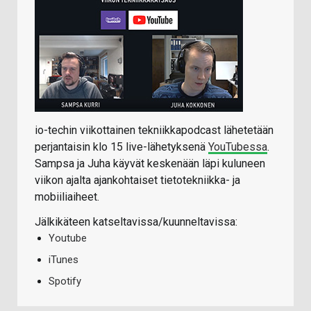
io-techin viikottainen tekniikkapodcast lähetetään
perjantaisin klo 15 live-lähetyksenä
YouTubessa
.
Sampsa ja Juha käyvät keskenään läpi kuluneen
viikon ajalta ajankohtaiset tietotekniikka- ja
mobiiliaiheet.
Jälkikäteen katseltavissa/kuunneltavissa:
Youtube
iTunes
Spotify