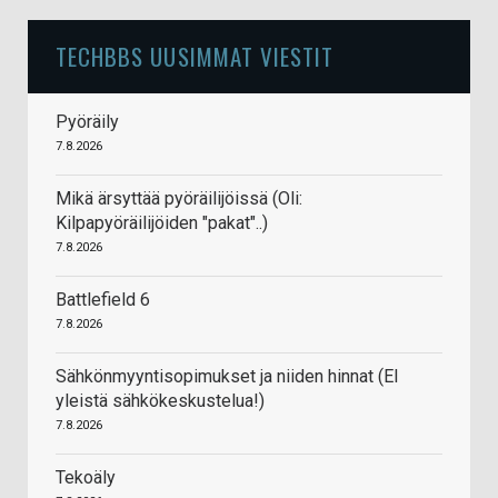
TECHBBS UUSIMMAT VIESTIT
Pyöräily
7.8.2026
Mikä ärsyttää pyöräilijöissä (Oli:
Kilpapyöräilijöiden "pakat"..)
7.8.2026
Battlefield 6
7.8.2026
Sähkönmyyntisopimukset ja niiden hinnat (EI
yleistä sähkökeskustelua!)
7.8.2026
Tekoäly