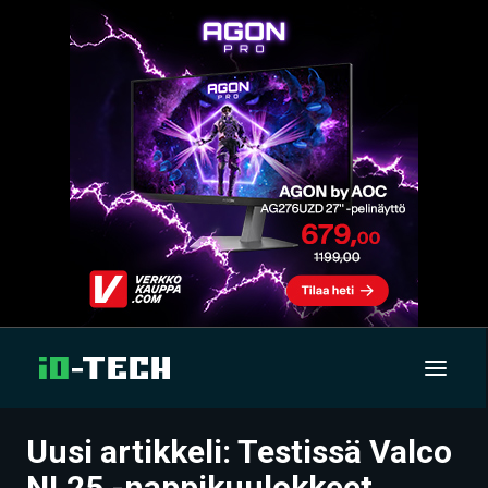
Uusi artikkeli: Testissä Valco
UUTISET
NL25 -nappikuulokkeet