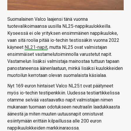
Suomalainen Valco laajensi tänä vuonna
tuotevalikoimaansa uusilla NL25-nappikuulokkeilla.
Kyseessä ei ole yrityksen ensimmäinen nappikuuloke,
vaan sitä roolia pitää io-techin testissäkin vuonna 2022
käyneet
NL21-napit
, mutta NL25 ovat valmistajan
ensimmäiset vastamelutoiminnolla varustetut napit.
Vastamelun lisäksi valmistaja mainostaa tuttuun tapaan
panostaneensa äänenlaatuun, minkä lisäksi kuulokkeiden
muotoilun kerrotaan olevan suomalaista käsialaa.
Nyt 169 euron hintaiset Valco NL25:t ovat päätyneet
myös io-techin testipenkkiin. Uudessa testiartikkelissa
otamme selvää vastaavatko napit valmistajan nimen
mukanaan tuomaan odotukseen neutraalin laadukkaasta
äänestä ja miten muuten uutuusnapit onnistuvat
esiintymään erittäin kilpaillussa alle 200 euron
nappikuulokkeiden markkinaraossa.