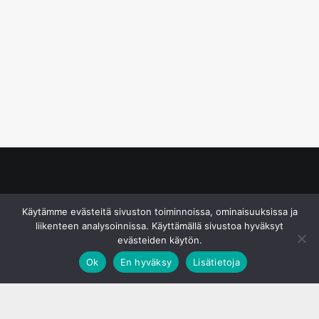
© S&J Media Oy
Käytämme evästeitä sivuston toiminnoissa, ominaisuuksissa ja
liikenteen analysoinnissa. Käyttämällä sivustoa hyväksyt
evästeiden käytön.
Ok
En hyväksy
Lisätietoja
;