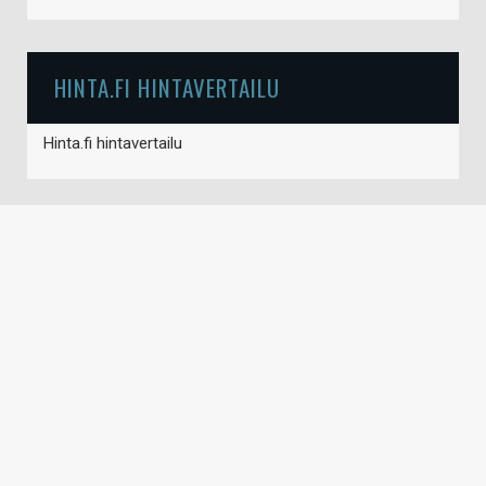
HINTA.FI HINTAVERTAILU
Hinta.fi hintavertailu