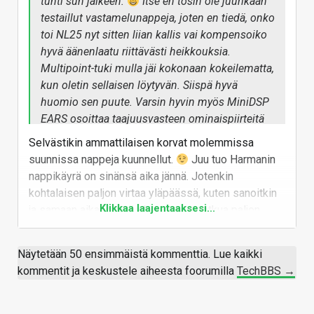
tunti sun jälkeen.
Itse en tosin ole juurikaan
testaillut vastamelunappeja, joten en tiedä, onko
toi NL25 nyt sitten liian kallis vai kompensoiko
hyvä äänenlaatu riittävästi heikkouksia.
Multipoint-tuki mulla jäi kokonaan kokeilematta,
kun oletin sellaisen löytyvän. Siispä hyvä
huomio sen puute. Varsin hyvin myös MiniDSP
EARS osoittaa taajuusvasteen ominaispiirteitä
hieman tarkempaan mittausmenetelmään
Selvästikin ammattilaisen korvat molemmissa
verrattuna. Mulle energiaa on NL25:ssä hieman
suunnissa nappeja kuunnellut.
Juu tuo Harmanin
liikaa 3-8 kilohertsin välillä, joten sun
nappikäyrä on sinänsä aika jännä. Jotenkin
mittauksista se kävisi jopa paremmin ilmi.
kohtalaisen paljon virtaa yläpäässä, kuten sanoitkin
Harman 2019 in-ear-target tosin on jo valmiiksi
Klikkaa laajentaaksesi...
ja samaan aikaan myös bassossa potkua paljon,
ylätaajuuksiltaan melko överi.
minkä myötä itselleni jää sitten keskialue hieman
vaisuksi, jos napit seuraa tuota käyrää kovin
katso liitettä 1606637
Näytetään 50 ensimmäistä kommenttia. Lue kaikki
tarkkaan. Tai ainakin tältä muutamat internetin
kommentit ja keskustele aiheesta foorumilla
TechBBS →
mukaan käyrään suht hyvin istuneet ovat tuntuneet.
Ei se toki automaattisen huono asia ole, mutta
omaan korvaani se ei ole enää neutraalin tuntuinen,