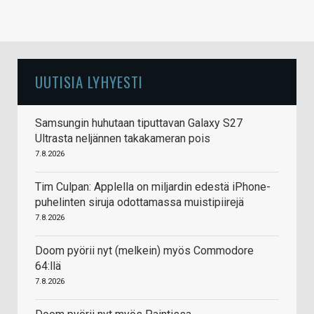
kun keskialue ei oo niin pinnassa kuin odottaisin.
Osalle varmasti mieluisakin äänimaisema, mutta
itselleni ei se optimaalisin.
Huom, kuten ylle jo kommentoin, niin kuulokkeissa
UUTISIA LYHYESTI
tosiaan ON Bluetooth Multipoint. Mulla oli laitteet
testatessa jotenkin buganneet ja siitä syystä ei ollut
toiminut. Sen myötä oli jäänyt virheellinen väittämä
Samsungin huhutaan tiputtavan Galaxy S27
Ultrasta neljännen takakameran pois
artikkeliin.
7.8.2026
Vastaa
Tim Culpan: Applella on miljardin edestä iPhone-
puhelinten siruja odottamassa muistipiirejä
7.8.2026
Doom pyörii nyt (melkein) myös Commodore
64:llä
7.8.2026