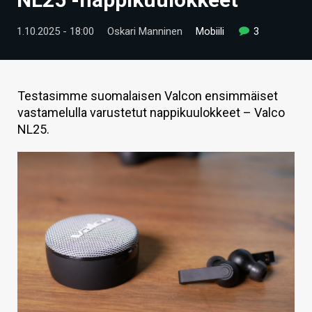
ARTIKKELIT
1.10.2025 - 18:00
Oskari Manninen
Mobiili
3
VIDEOT
TECHBBS
Testasimme suomalaisen Valcon ensimmäiset
TIETOA
vastamelulla varustetut nappikuulokkeet – Valco
NL25.
HINTA.FI
KAUPPA
VAIHDA TEEMA
HAKU