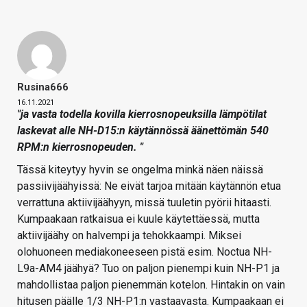
Rusina666
16.11.2021
"ja vasta todella kovilla kierrosnopeuksilla lämpötilat
laskevat alle NH-D15:n käytännössä äänettömän 540
RPM:n kierrosnopeuden. "
Tässä kiteytyy hyvin se ongelma minkä näen näissä
passiivijäähyissä: Ne eivät tarjoa mitään käytännön etua
verrattuna aktiivijäähyyn, missä tuuletin pyörii hitaasti.
Kumpaakaan ratkaisua ei kuule käytettäessä, mutta
aktiivijäähy on halvempi ja tehokkaampi. Miksei
olohuoneen mediakoneeseen pistä esim. Noctua NH-
L9a-AM4 jäähyä? Tuo on paljon pienempi kuin NH-P1 ja
mahdollistaa paljon pienemmän kotelon. Hintakin on vain
hitusen päälle 1/3 NH-P1:n vastaavasta. Kumpaakaan ei