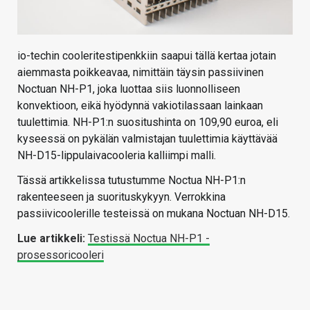
io-techin cooleritestipenkkiin saapui tällä kertaa jotain
aiemmasta poikkeavaa, nimittäin täysin passiivinen
Noctuan NH-P1, joka luottaa siis luonnolliseen
konvektioon, eikä hyödynnä vakiotilassaan lainkaan
tuulettimia. NH-P1:n suositushinta on 109,90 euroa, eli
kyseessä on pykälän valmistajan tuulettimia käyttävää
NH-D15-lippulaivacooleria kalliimpi malli.
Tässä artikkelissa tutustumme Noctua NH-P1:n
rakenteeseen ja suorituskykyyn. Verrokkina
passiivicoolerille testeissä on mukana Noctuan NH-D15.
Lue artikkeli:
Testissä Noctua NH-P1 -
prosessoricooleri