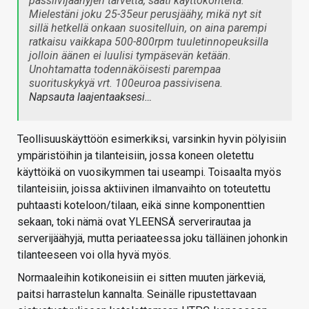
passiivijäähyjen tarvetta, saati käyttökohteita.
Mielestäni joku 25-35eur perusjäähy, mikä nyt sit
sillä hetkellä onkaan suositelluin, on aina parempi
ratkaisu vaikkapa 500-800rpm tuuletinnopeuksilla
jolloin äänen ei luulisi tympäsevän ketään.
Unohtamatta todennäköisesti parempaa
suorituskykyä vrt. 100euroa passivisena.
Napsauta laajentaaksesi…
Teollisuuskäyttöön esimerkiksi, varsinkin hyvin pölyisiin
ympäristöihin ja tilanteisiin, jossa koneen oletettu
käyttöikä on vuosikymmen tai useampi. Toisaalta myös
tilanteisiin, joissa aktiivinen ilmanvaihto on toteutettu
puhtaasti koteloon/tilaan, eikä sinne komponenttien
sekaan, toki nämä ovat YLEENSÄ serverirautaa ja
serverijäähyjä, mutta periaateessa joku tälläinen johonkin
tilanteeseen voi olla hyvä myös.
Normaaleihin kotikoneisiin ei sitten muuten järkeviä,
paitsi harrastelun kannalta. Seinälle ripustettavaan