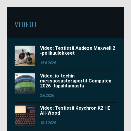
VIDEOT
Video: Testissä Audeze Maxwell 2
-pelikuulokkeet
15.6.2026
Video: io-techin
messuosastoraportit Computex
2026 -tapahtumasta
3.6.2026
Video: Testissä Keychron K2 HE
All-Wood
13.4.2026