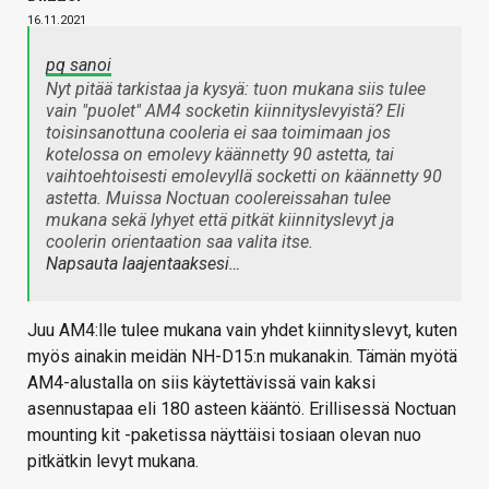
16.11.2021
pq sanoi
Nyt pitää tarkistaa ja kysyä: tuon mukana siis tulee
vain "puolet" AM4 socketin kiinnityslevyistä? Eli
toisinsanottuna cooleria ei saa toimimaan jos
kotelossa on emolevy käännetty 90 astetta, tai
vaihtoehtoisesti emolevyllä socketti on käännetty 90
astetta. Muissa Noctuan coolereissahan tulee
mukana sekä lyhyet että pitkät kiinnityslevyt ja
coolerin orientaation saa valita itse.
Napsauta laajentaaksesi…
Juu AM4:lle tulee mukana vain yhdet kiinnityslevyt, kuten
myös ainakin meidän NH-D15:n mukanakin. Tämän myötä
AM4-alustalla on siis käytettävissä vain kaksi
asennustapaa eli 180 asteen kääntö. Erillisessä Noctuan
mounting kit -paketissa näyttäisi tosiaan olevan nuo
pitkätkin levyt mukana.