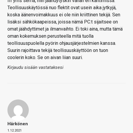
III yms serriä, niin jäähdytyskin vähän eri kantimissa.
Teollisuuskäytössä nuo flektit ovat usein aika jytkyjä,
koska äänenvoimakkuus ei ole niin kriittinen tekijä. Sen
lisäksi sähkökaapeissa, joissa nämä PC:t sijaitsee on
omat jäähdyttimet ja ilmanvaihto. Ei toki aina, mutta tämä
oman kokemuksen perusteella mitä tuolla
teollisuuspuolella pyörin ohjausjärjestelmien kanssa.
Suurin rajoittava tekijä teollisuuskäyttöön on tuon
coolerin koko. Se on aivan liian suuri.
Kirjaudu sisään vastataksesi
Härkönen
1.12.2021