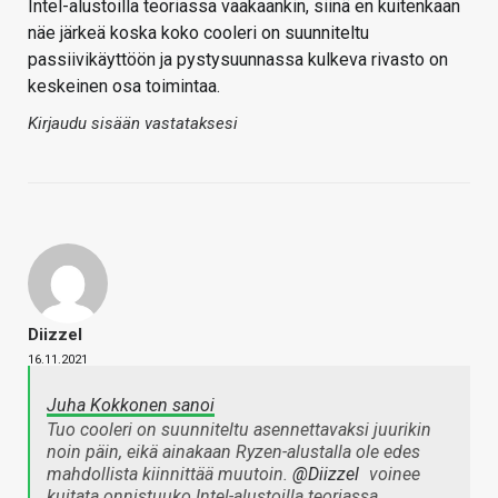
Intel-alustoilla teoriassa vaakaankin, siinä en kuitenkaan
näe järkeä koska koko cooleri on suunniteltu
passiivikäyttöön ja pystysuunnassa kulkeva rivasto on
keskeinen osa toimintaa.
Kirjaudu sisään vastataksesi
Diizzel
16.11.2021
Juha Kokkonen sanoi
Tuo cooleri on suunniteltu asennettavaksi juurikin
noin päin, eikä ainakaan Ryzen-alustalla ole edes
mahdollista kiinnittää muutoin.
@Diizzel
voinee
kuitata onnistuuko Intel-alustoilla teoriassa