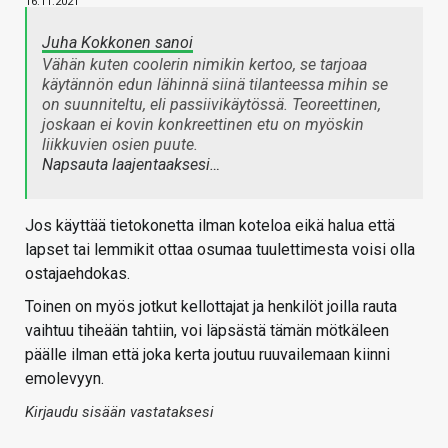
16.11.2021
Juha Kokkonen sanoi
Vähän kuten coolerin nimikin kertoo, se tarjoaa
käytännön edun lähinnä siinä tilanteessa mihin se
on suunniteltu, eli passiivikäytössä. Teoreettinen,
joskaan ei kovin konkreettinen etu on myöskin
liikkuvien osien puute.
Napsauta laajentaaksesi…
Jos käyttää tietokonetta ilman koteloa eikä halua että
lapset tai lemmikit ottaa osumaa tuulettimesta voisi olla
ostajaehdokas.
Toinen on myös jotkut kellottajat ja henkilöt joilla rauta
vaihtuu tiheään tahtiin, voi läpsästä tämän mötkäleen
päälle ilman että joka kerta joutuu ruuvailemaan kiinni
emolevyyn.
Kirjaudu sisään vastataksesi