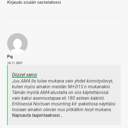
Kirjaudu sisään vastataksesi
Pq
16.11.2021
Diizzel sanoi
Juu AM4:lle tulee mukana vain yhdet kiinnityslevyt,
kuten myös ainakin meidän NH-D15:n mukanakin.
Tämän myötä AM4-alustalla on siis käytettävissä
vain kaksi asennustapaa eli 180 asteen kääntö.
Erillisessä Noctuan mounting kit -paketissa näyttäisi
tosiaan ainakin olevan nuo pitkätkin levyt mukana.
Napsauta laajentaaksesi…