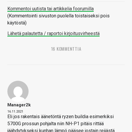
Kommentoi uutista tai artikkelia foorumilla
(Kommentointi sivuston puolella toistaiseksi pois
käytöstä)
Lähetä palautetta / raportoi kirjoitusvirheestä
16 KOMMENTTIA
Manager2k
16.11.2021
Eli jos rakentais äänetöntä ryzen buildia esimerkiksi
5700G prossun pohjalta niin NH-P1 pitäis rittää
jäähdytykseksi kunhan lämpö pääsee jostain reijästä