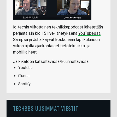
io-techin viikottainen tekniikkapodcast lähetetään
perjantaisin klo 15 live-lähetyksenä
YouTubessa
.
Sampsa ja Juha käyvät keskenään läpi kuluneen
viikon ajalta ajankohtaiset tietotekniikka- ja
mobiiliaiheet.
Jälkikäteen katseltavissa/kuunneltavissa:
Youtube
iTunes
Spotify
TECHBBS UUSIMMAT VIESTIT