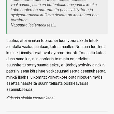
vaakaankin, siinä en kuitenkaan näe järkeä koska
koko cooleri on suunniteltu passiivikäyttöön ja
pystysuunnassa kulkeva rivasto on keskeinen osa
toimintaa.
Napsauta laajentaaksesi…
Luulisi, että ainakin teoriassa tuon voisi saada Intel-
alustalla vaakasuuntaan, kuten muutkin Noctuan tuotteet,
kun ne kiinnitysreiät ovat symmetrisesti. Toisaalta kuten
Juha sanoikin, niin coolerin toiminta on selvästi
suunniteltu pystysuuntaiseksi, eli jäähdytyskyky ainakin
passiivisena kärsinee vaakasuuntaisesta asennuksesta,
minkä lisäksi ulkomitat voivat kotelosta riippuen myös
asettaa haasteita suunnitellusta poikkeavassa
asennuksessa.
Kirjaudu sisään vastataksesi