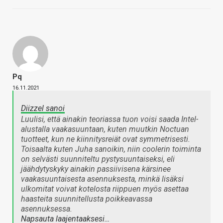
Pq
16.11.2021
Diizzel sanoi
Luulisi, että ainakin teoriassa tuon voisi saada Intel-
alustalla vaakasuuntaan, kuten muutkin Noctuan
tuotteet, kun ne kiinnitysreiät ovat symmetrisesti.
Toisaalta kuten Juha sanoikin, niin coolerin toiminta
on selvästi suunniteltu pystysuuntaiseksi, eli
jäähdytyskyky ainakin passiivisena kärsinee
vaakasuuntaisesta asennuksesta, minkä lisäksi
ulkomitat voivat kotelosta riippuen myös asettaa
haasteita suunnitellusta poikkeavassa
asennuksessa.
Napsauta laajentaaksesi…