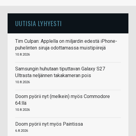
UUTISIA LYHYESTI
Tim Culpan: Applella on miljardin edestä iPhone-
puhelinten siruja odottamassa muistipiirejä
10.8.2026
Samsungin huhutaan tiputtavan Galaxy S27
Ultrasta neljännen takakameran pois
10.8.2026
Doom pyörii nyt (melkein) myös Commodore
64:llä
10.8.2026
Doom pyörii nyt myös Paintissa
6.8.2026