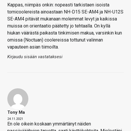
Kappas, niimpäs onkin: nopeasti tarkistaen isoista
tornicoolereista ainoastaan NH-D15 SE-AM4 ja NH-U12S
SE-AM4 pitävät mukanaan molemmat levyt ja kaikissa
muissa on orientaatio päätetty jo tehtaalla. On kyllä
hiukan väärästä paikasta tinkimisen makua, varsinkin kun
omissa (Noctuan) coolereissa tottunut valinnan
vapauteen asian tiimoilta.
Kirjaudu sisään vastataksesi
Tony Ma
24.11.2021
En ole oikein koskaan ymmärtänyt näiden
passiivijäähyjen tarvetta, saati käyttökohteita. Mielestäni