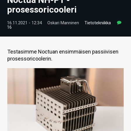
ARTIKKELIT
prosessoricooleri
VIDEOT
16.11.2021 - 12:34
Oskari Manninen
Tietotekniikka
16
TECHBBS
TIETOA
Testasimme Noctuan ensimmäisen passiivisen
HINTA.FI
prosessoricoolerin.
KAUPPA
VAIHDA TEEMA
HAKU