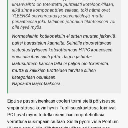
ilmanvaihto on toteutettu puhtaasti koteloon/tilaan,
eikä sinne komponenttien sekaan, toki nämä ovat
YLEENSÄ serverirautaa ja serverijäähyjä, mutta
periaateessa joku tälläinen johonkin tilanteeseen voi
olla hyvä myös.
Normaaleihin kotikoneisiin ei sitten muuten järkeviä,
paitsi harrastelun kannalta. Seinälle ripustettavaan
sistustustyyliseen kotelottomaan HTPC-koneeseen
voisi olla ihan siisti juttu. Järjen ja hinta-
laatusuhteen kanssa tällä ei paljon ole tekemistä,
mutta ei kaikkien tuotteiden tarvitse siihen
kategoriaan osuakaan.
Napsauta laajentaaksesi…
Eipä se passiivinenkaan cooleri toimi sielä pölyisessä
ympäristössä kovin hyvin. Teollisuuskäytössä toimivat
PC:t ovat myös todella usein ihan mopotehollisia
verrattuna uusimpaan rautaan. Siellä pyörii vielä Pentium