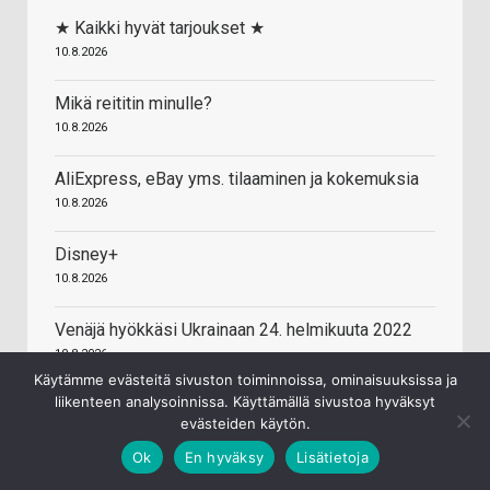
★ Kaikki hyvät tarjoukset ★
10.8.2026
Mikä reititin minulle?
10.8.2026
AliExpress, eBay yms. tilaaminen ja kokemuksia
10.8.2026
Disney+
10.8.2026
Venäjä hyökkäsi Ukrainaan 24. helmikuuta 2022
10.8.2026
Käytämme evästeitä sivuston toiminnoissa, ominaisuuksissa ja
liikenteen analysoinnissa. Käyttämällä sivustoa hyväksyt
Testissä Realme GT 8 Pro
evästeiden käytön.
10.8.2026
Ok
En hyväksy
Lisätietoja
Säästäminen ja sijoittaminen (osakkeet, rahastot,