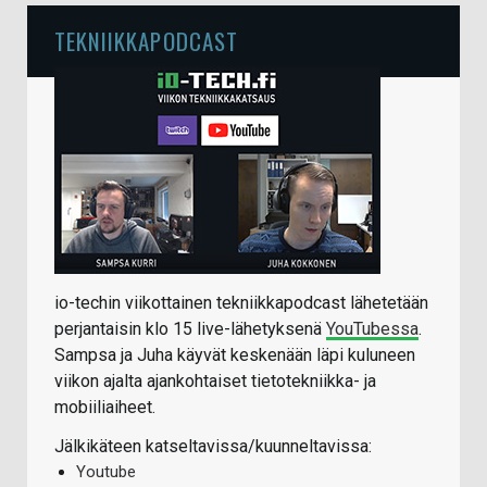
TEKNIIKKAPODCAST
io-techin viikottainen tekniikkapodcast lähetetään
perjantaisin klo 15 live-lähetyksenä
YouTubessa
.
Sampsa ja Juha käyvät keskenään läpi kuluneen
viikon ajalta ajankohtaiset tietotekniikka- ja
mobiiliaiheet.
Jälkikäteen katseltavissa/kuunneltavissa:
Youtube