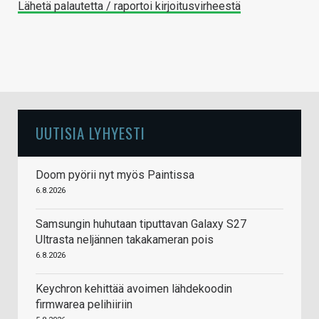
Lähetä palautetta / raportoi kirjoitusvirheestä
UUTISIA LYHYESTI
Doom pyörii nyt myös Paintissa
6.8.2026
Samsungin huhutaan tiputtavan Galaxy S27
Ultrasta neljännen takakameran pois
6.8.2026
Keychron kehittää avoimen lähdekoodin
firmwarea pelihiiriin