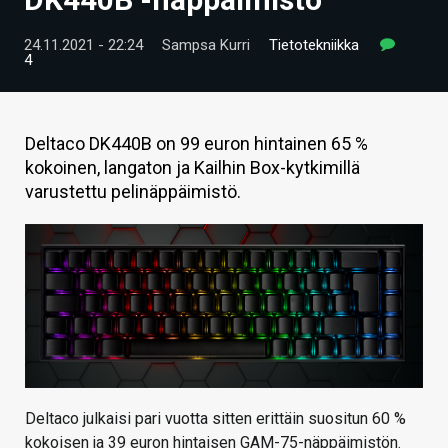
ARTIKKELIT
24.11.2021 - 22:24
Sampsa Kurri
Tietotekniikka
4
VIDEOT
TECHBBS
Deltaco DK440B on 99 euron hintainen 65 %
TIETOA
kokoinen, langaton ja Kailhin Box-kytkimillä
varustettu pelinäppäimistö.
HINTA.FI
KAUPPA
VAIHDA TEEMA
HAKU
Deltaco julkaisi pari vuotta sitten erittäin suositun 60 %
kokoisen ja 39 euron hintaisen GAM-75-näppäimistön.