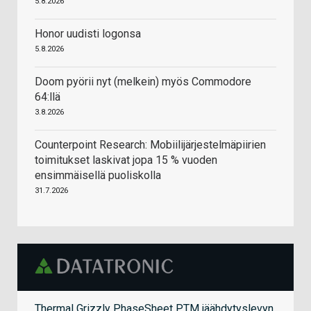
5.8.2026
Honor uudisti logonsa
5.8.2026
Doom pyörii nyt (melkein) myös Commodore
64:llä
3.8.2026
Counterpoint Research: Mobiilijärjestelmäpiirien
toimitukset laskivat jopa 15 % vuoden
ensimmäisellä puoliskolla
31.7.2026
Thermal Grizzly PhaseSheet PTM jäähdytyslevyn