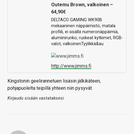
Outemu Brown, valkoinen –
64,90€
DELTACO GAMING WK90B
mekaaninen näppäimistö, matala
profiili, ei sisällä numeronäppäimiä,
alumiinirunko, ruskeat kytkimet, RGB-
valot, valkoinenTyylikkä&au
http://www.jimms.fi
Kingstonin geelirannetuen lisäsin jälkikäteen,
pohjapuolelta teipillä yhteen niin pysyvät.
Kirjaudu sisään vastataksesi