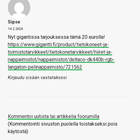
Sipse
14.2.2024
Nyt gigantissa tarjouksessa tämä 20 eurolla!
https://www.gigantti.fi/product/tietokoneet-ja-
toimistotarvikkeet/tietokonetarvikkeet/hiiret-ja-
nappaimistot/nappaimistot/deltaco-dk440b-rgb-
langaton-pelinappaimisto/721562
Kirjaudu sisään vastataksesi
Kommentoi uutista tai artikkelia foorumilla
(Kommentointi sivuston puolella toistakseksi pois
käytöstä)