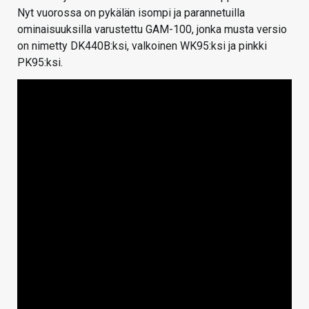
Nyt vuorossa on pykälän isompi ja parannetuilla
ominaisuuksilla varustettu GAM-100, jonka musta versio
on nimetty DK440B:ksi, valkoinen WK95:ksi ja pinkki
PK95:ksi.