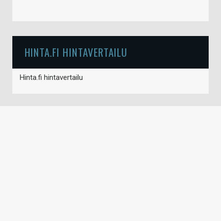
HINTA.FI HINTAVERTAILU
Hinta.fi hintavertailu