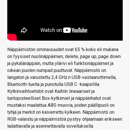
Näppäimistön ominaisuudet ovat 65 % koko eli mukana
on fyysiset nuolinäppäimen, delete, page up, page down
ja pykälänäppäin, mutta ylärivi eli funktionäppäimet ja
oikean puolen numpad puuttuvat. Näppäimistö on
langaton ja varustettu 2,4 GHz:n USB-vastaanottimella,
Bluetooth-tuella ja punotulla USB C -kaapelilla.
Kytkinvaihtoehdot ovat Kaihlin lineaariset ja
tuntopisteelliset Box-kytkimiet ja näppäinhatut ovat
mustaksi maalattua ABS-muovia, joiden päällipuoli on
tyhjä ja merkit on kaiverrettu kylkeen. Näppäimistö on
RGB-valaistu ja näppäimistöä pystyy ohjaamaan erikseen
ladattavalla ja asennettavalla sovelluksella.