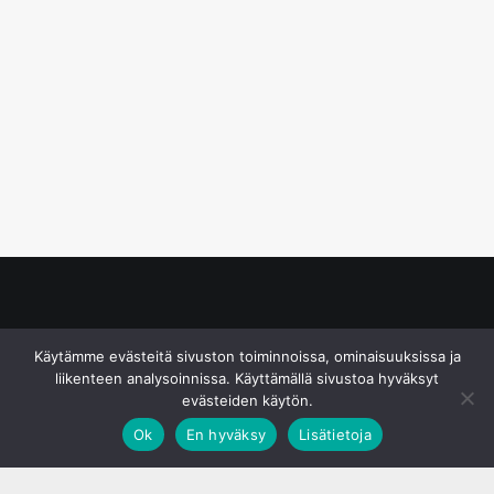
© S&J Media Oy
Käytämme evästeitä sivuston toiminnoissa, ominaisuuksissa ja
liikenteen analysoinnissa. Käyttämällä sivustoa hyväksyt
evästeiden käytön.
Ok
En hyväksy
Lisätietoja
;