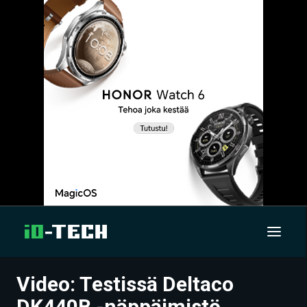
Video: Testissä Deltaco
UUTISET
DK440B -näppäimistö