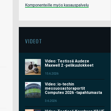
Komponenteille myös kasauspalvelu
VIDEOT
Video: Testissä Audeze
Maxwell 2 -pelikuulokkeet
15.6.2026
Video: io-techin
messuosastoraportit
Computex 2026 -tapahtumasta
3.6.2026