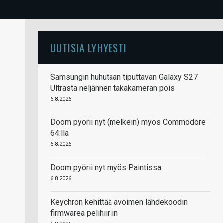
UUTISIA LYHYESTI
Samsungin huhutaan tiputtavan Galaxy S27
Ultrasta neljännen takakameran pois
6.8.2026
Doom pyörii nyt (melkein) myös Commodore
64:llä
6.8.2026
Doom pyörii nyt myös Paintissa
6.8.2026
Keychron kehittää avoimen lähdekoodin
firmwarea pelihiiriin