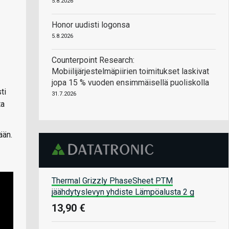
5.8.2026
Honor uudisti logonsa
5.8.2026
Counterpoint Research:
Mobiilijärjestelmäpiirien toimitukset laskivat
jopa 15 % vuoden ensimmäisellä puoliskolla
ti
31.7.2026
ta
ään.
Thermal Grizzly PhaseSheet PTM
jäähdytyslevyn yhdiste Lämpöalusta 2 g
13,90 €