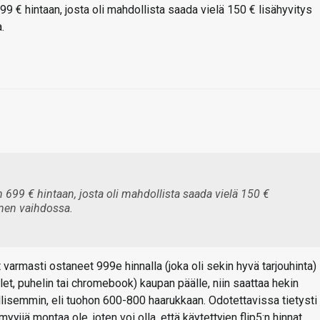
699 € hintaan, josta oli mahdollista saada vielä 150 € lisähyvitys
.
in 699 € hintaan, josta oli mahdollista saada vielä 150 €
imen vaihdossa.
varmasti ostaneet 999e hinnalla (joka oli sekin hyvä tarjouhinta)
ablet, puhelin tai chromebook) kaupan päälle, niin saattaa hekin
lisemmin, eli tuohon 600-800 haarukkaan. Odotettavissa tietysti
myyjiä montaa ole, joten voi olla, että käytettyjen flip5:n hinnat