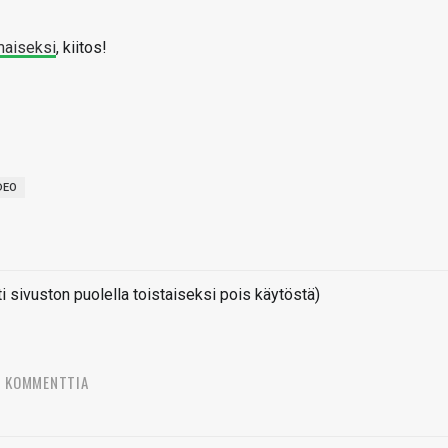
maiseksi
, kiitos!
DEO
sivuston puolella toistaiseksi pois käytöstä)
4 KOMMENTTIA