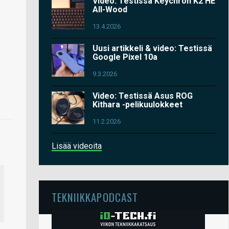
Video: Testissä Keychron K2 HE
All-Wood
13.4.2026
Uusi artikkeli & video: Testissä
Google Pixel 10a
9.3.2026
Video: Testissä Asus ROG
Kithara -pelikuulokkeet
11.2.2026
Lisää videoita
TEKNIIKKAPODCAST