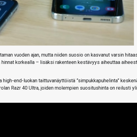
utaman vuoden ajan, mutta niiden suosio on kasvanut varsin hitaas
a hinnat korkealla – lisäksi rakenteen kestävyys aiheuttaa aihees
tua high-end-luokan taittuvanäyttöistä ”simpukkapuhelinta” kesken
an Razr 40 Ultra, joiden molempien suositushinta on reilusti yli