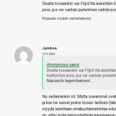
Dnalta tosiaankin sai Flip5:ttä äskettäin 
pois, jos vei vanhan puhelimen vaihdossa
Kirjaudu sisään vastataksesi
Jamboa
19.9.2023
Anonymous sanoi
Dnalta tosiaankin sai Flip5:ttä äskettä
lisähyvitys pois, jos vei vanhan puhel
Napsauta laajentaaksesi…
No sellainenkin oli. Mutta useammat ovat 
ja kun he saivat jonkin toisen laitteen (t
myydä laitettaan omakustannehintaa edul
on, ettei noita tarjouslaitteita kauppaavia 