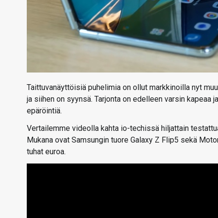
Taittuvanäyttöisiä puhelimia on ollut markkinoilla nyt mu
ja siihen on syynsä. Tarjonta on edelleen varsin kapeaa j
epäröintiä.
Vertailemme videolla kahta io-techissä hiljattain testat
Mukana ovat Samsungin tuore Galaxy Z Flip5 sekä Motorol
tuhat euroa.