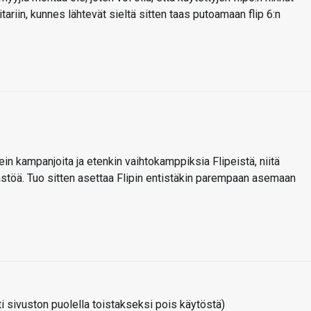
riin, kunnes lähtevät sieltä sitten taas putoamaan flip 6:n
n kampanjoita ja etenkin vaihtokamppiksia Flipeistä, niitä
äästöä. Tuo sitten asettaa Flipin entistäkin parempaan asemaan
 sivuston puolella toistakseksi pois käytöstä)