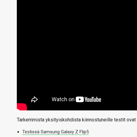
Tarkemmista yksityiskohdista kiinnostuneille testit ova
Testissä Samsung Galaxy Z Flip5