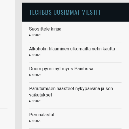
TECHBBS UUSIMMAT VIESTIT
Suosittele kirjaa
6.8.2026
Alkoholin tilaaminen ulkomailta netin kautta
6.8.2026
Doom pyörii nyt myös Paintissa
6.8.2026
Pariutumisen haasteet nykypäivänä ja sen
vaikutukset
6.8.2026
Perunalastut
6.8.2026