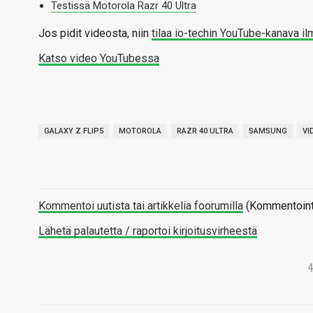
Testissä Motorola Razr 40 Ultra
Jos pidit videosta, niin
tilaa io-techin YouTube-kanava il
Katso video YouTubessa
GALAXY Z FLIP5
MOTOROLA
RAZR 40 ULTRA
SAMSUNG
VI
Kommentoi uutista tai artikkelia foorumilla
(Kommentointi 
Lähetä palautetta / raportoi kirjoitusvirheestä