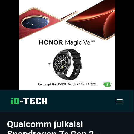
Qualcomm julkaisi
UUTISET
Snapdragon 7s Gen 2 -