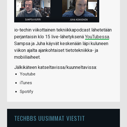
io-techin viikottainen tekniikkapodcast lähetetään
perjantaisin klo 15 live-lähetyksenä
YouTubessa
.
Sampsa ja Juha käyvät keskenään läpi kuluneen
viikon ajalta ajankohtaiset tietotekniikka- ja
mobiiliaiheet.
Jälkikäteen katseltavissa/kuunneltavissa:
Youtube
iTunes
Spotify
TECHBBS UUSIMMAT VIESTIT