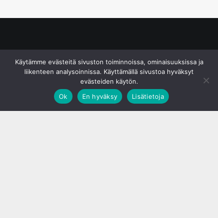
© S&J Media Oy
Käytämme evästeitä sivuston toiminnoissa, ominaisuuksissa ja
liikenteen analysoinnissa. Käyttämällä sivustoa hyväksyt
evästeiden käytön.
Ok
En hyväksy
Lisätietoja
;