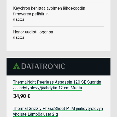
Keychron kehittää avoimen lähdekoodin
firmwarea pelihiiriin
5.8.2026
Honor uudisti logonsa
5.8.2026
Thermalright Peerless Assassin 120 SE Suoritin
Jäähdytyslevy/jäähdytin 12 cm Musta
34,90 €
Thermal Grizzly PhaseSheet PTM jäähdytyslevyn
yhdiste Lämpöalusta 2 g