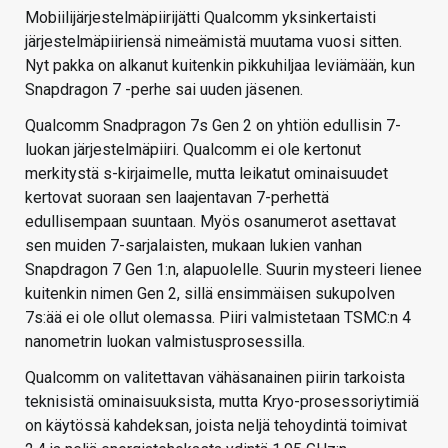
Mobiilijärjestelmäpiirijätti Qualcomm yksinkertaisti
järjestelmäpiiriensä nimeämistä muutama vuosi sitten.
Nyt pakka on alkanut kuitenkin pikkuhiljaa leviämään, kun
Snapdragon 7 -perhe sai uuden jäsenen.
Qualcomm Snadpragon 7s Gen 2 on yhtiön edullisin 7-
luokan järjestelmäpiiri. Qualcomm ei ole kertonut
merkitystä s-kirjaimelle, mutta leikatut ominaisuudet
kertovat suoraan sen laajentavan 7-perhettä
edullisempaan suuntaan. Myös osanumerot asettavat
sen muiden 7-sarjalaisten, mukaan lukien vanhan
Snapdragon 7 Gen 1:n, alapuolelle. Suurin mysteeri lienee
kuitenkin nimen Gen 2, sillä ensimmäisen sukupolven
7s:ää ei ole ollut olemassa. Piiri valmistetaan TSMC:n 4
nanometrin luokan valmistusprosessilla.
Qualcomm on valitettavan vähäsanainen piirin tarkoista
teknisistä ominaisuuksista, mutta Kryo-prosessoriytimiä
on käytössä kahdeksan, joista neljä tehoydintä toimivat