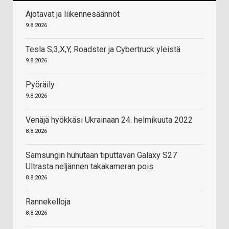
Ajotavat ja liikennesäännöt
9.8.2026
Tesla S,3,X,Y, Roadster ja Cybertruck yleistä
9.8.2026
Pyöräily
9.8.2026
Venäjä hyökkäsi Ukrainaan 24. helmikuuta 2022
8.8.2026
Samsungin huhutaan tiputtavan Galaxy S27
Ultrasta neljännen takakameran pois
8.8.2026
Rannekelloja
8.8.2026