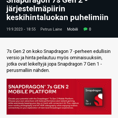
ARTIKKELIT
järjestelmäpiirin
keskihintaluokan puhelimiin
VIDEOT
TECHBBS
19.9.2023 - 18:55
Petrus Laine
Mobiili
0
TIETOA
HINTA.FI
7s Gen 2 on koko Snapdragon 7 -perheen edullisin
versio ja hinta peilautuu myös ominaisuuksiin,
KAUPPA
jotka ovat leikeltyjä jopa Snapdragon 7 Gen 1 -
perusmalliin nähden.
VAIHDA TEEMA
HAKU