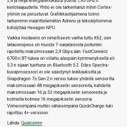
2,4 ja neljä energiatehokasta ydintä 1,95 GHz:n
kellotaajuudella. Yhtiö ei ole tarkentanut mihin Cortex-
ytimiin ne perustuvat. Grafiikkaohjaimena toimii
tarkemmin määrittelemätön Adreno ja tekoälyhommia
kiihdyttää Hexagon NPU.
Vaikka modeemi on nimellisesti vanha tuttu X62, sen
latausnopeus on muista 7-sarjalaisista poiketen
rajoitettu maksimissaan 2,9 Gbps:ään. FastConnect
6700:n BT-tukea on viilattu alaspäin kymmenyksellä eli
5.3:n sijaan tuettuna on Bluetooth 5.2. Edes Spectra-
kuvaprosessori ei ole säästynyt leikkauksilta ja
Snapdragon 7s Gen 2:n versio tukee yhdellä sensorilla
maksimissaan 48 megapikselin sensoreita, kahdella
maksimissaan 16 ja 32 megapikselin sensoreita ja
kolmella kolmea 16 megapikselin sensoria.
Viimeisimpänä muttei vähäisimpänä QuickCharge-tuki
rajoittuu 4+-versioon.
Lähde:
Qualcomm