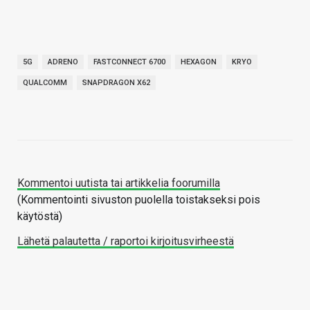
5G
ADRENO
FASTCONNECT 6700
HEXAGON
KRYO
QUALCOMM
SNAPDRAGON X62
Kommentoi uutista tai artikkelia foorumilla
(Kommentointi sivuston puolella toistakseksi pois
käytöstä)
Lähetä palautetta / raportoi kirjoitusvirheestä