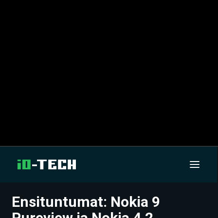
Ensituntumat: Nokia 9
UUTISET
Pureview ja Nokia 4.2