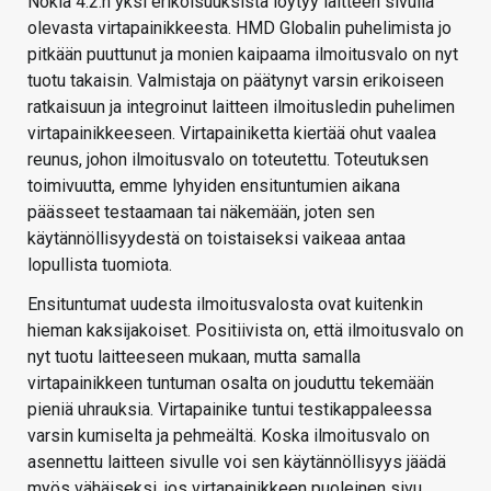
Nokia 4.2:n yksi erikoisuuksista löytyy laitteen sivulla
olevasta virtapainikkeesta. HMD Globalin puhelimista jo
pitkään puuttunut ja monien kaipaama ilmoitusvalo on nyt
tuotu takaisin. Valmistaja on päätynyt varsin erikoiseen
ratkaisuun ja integroinut laitteen ilmoitusledin puhelimen
virtapainikkeeseen. Virtapainiketta kiertää ohut vaalea
reunus, johon ilmoitusvalo on toteutettu. Toteutuksen
toimivuutta, emme lyhyiden ensituntumien aikana
päässeet testaamaan tai näkemään, joten sen
käytännöllisyydestä on toistaiseksi vaikeaa antaa
lopullista tuomiota.
Ensituntumat uudesta ilmoitusvalosta ovat kuitenkin
hieman kaksijakoiset. Positiivista on, että ilmoitusvalo on
nyt tuotu laitteeseen mukaan, mutta samalla
virtapainikkeen tuntuman osalta on jouduttu tekemään
pieniä uhrauksia. Virtapainike tuntui testikappaleessa
varsin kumiselta ja pehmeältä. Koska ilmoitusvalo on
asennettu laitteen sivulle voi sen käytännöllisyys jäädä
myös vähäiseksi, jos virtapainikkeen puoleinen sivu