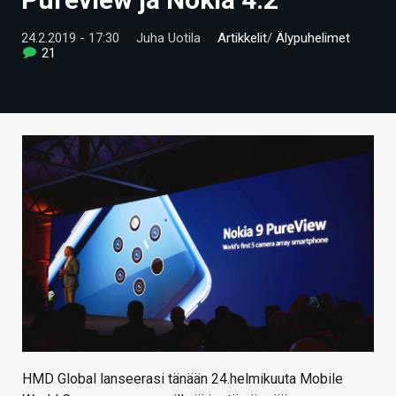
ARTIKKELIT
24.2.2019 - 17:30
Juha Uotila
Artikkelit
/
Älypuhelimet
21
VIDEOT
TECHBBS
TIETOA
HINTA.FI
KAUPPA
VAIHDA TEEMA
HAKU
HMD Global lanseerasi tänään 24.helmikuuta Mobile