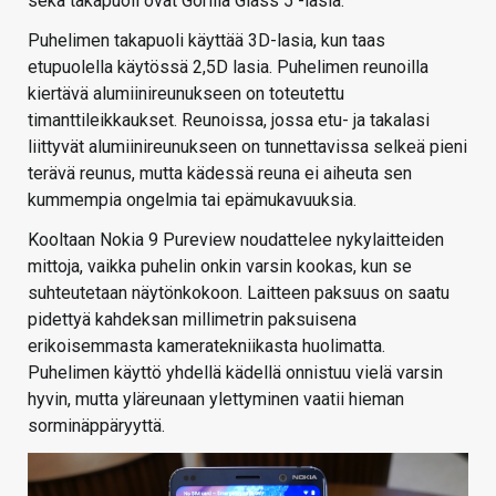
sekä takapuoli ovat Gorilla Glass 5 -lasia.
Puhelimen takapuoli käyttää 3D-lasia, kun taas
etupuolella käytössä 2,5D lasia. Puhelimen reunoilla
kiertävä alumiinireunukseen on toteutettu
timanttileikkaukset. Reunoissa, jossa etu- ja takalasi
liittyvät alumiinireunukseen on tunnettavissa selkeä pieni
terävä reunus, mutta kädessä reuna ei aiheuta sen
kummempia ongelmia tai epämukavuuksia.
Kooltaan Nokia 9 Pureview noudattelee nykylaitteiden
mittoja, vaikka puhelin onkin varsin kookas, kun se
suhteutetaan näytönkokoon. Laitteen paksuus on saatu
pidettyä kahdeksan millimetrin paksuisena
erikoisemmasta kameratekniikasta huolimatta.
Puhelimen käyttö yhdellä kädellä onnistuu vielä varsin
hyvin, mutta yläreunaan ylettyminen vaatii hieman
sorminäppäryyttä.