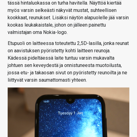
tässä hintaluokassa on turha havitella. Näyttöä kiertää
myös varsin selkeästi näkyvät mustat, suhteellisen
kookkaat, reunukset. Lisäksi näytön alapuolelle jää varsin
kookas leukakaistale, johon on jälleen painettu
valmistajan oma Nokia-logo.
Etupuoli on laitteessa toteutettu 2,5D-lasilla, jonka reunat
on aavistuksen pyöristetty kohti laitteen reunoja.
Kädessä pideltäessä laite tuntuu varsin mukavalta
johtuen sen keveydestä ja onnistuneesta muotoilusta,
jossa etu- ja takaosan sivut on pyöristetty reunoilta ja ne
liittyvät varsin saumattomasti yhteen.