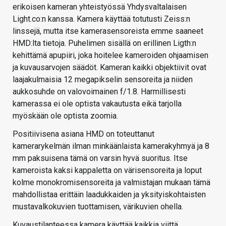
erikoisen kameran yhteistyössä Yhdysvaltalaisen
Light.co:n kanssa. Kamera käyttää totutusti Zeiss:n
linssejä, mutta itse kamerasensoreista emme saaneet
HMD:lta tietoja. Puhelimen sisällä on erillinen Ligth:n
kehittämä apupiiri, joka hoitelee kameroiden ohjaamisen
ja kuvausarvojen säädöt. Kameran kaikki objektiivit ovat
laajakulmaisia 12 megapikselin sensoreita ja niiden
aukkosuhde on valovoimainen f/1.8. Harmillisesti
kamerassa ei ole optista vakautusta eikä tarjolla
myöskään ole optista zoomia.
Positiivisena asiana HMD on toteuttanut
kamerarykelmän ilman minkäänlaista kamerakyhmyä ja 8
mm paksuisena tämä on varsin hyvä suoritus. Itse
kameroista kaksi kappaletta on värisensoreita ja loput
kolme monokromisensoreita ja valmistajan mukaan tämä
mahdollistaa erittäin laadukkaiden ja yksityiskohtaisten
mustavalkokuvien tuottamisen, värikuvien ohella.
Kuvaustilanteessa kamera käyttää kaikkia viittä