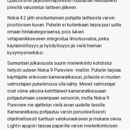
Qualcommin järjestelmäpiireihin muutaman Mediatekin
piireillä varustetun laitteen jälkeen.
Nokia 4.2 jätti ensituntumien pohjalta laitteesta varsin
positiivisen kuvan. Puhelin ei kuitenkaan tarjoa juuri uutta
omaan hintakategoriaansa, pois lukien
virtapainikkeeseen integroitua ilmoitusvaloa, jonka
käytännöllisyys ja hyödyllisyys jäi vielä hieman
kysymysmerkiksi.
Sunnuntain julkaisuista suurin mielenkiinto kohdistui
tietysti uuteen Nokia 9 Pureview -malliin. Puhelin tarjoaa
käyttäjälle erikoisen kameraratkaisun, jollaista ei muiden
valmistajien puhelimissa olla nähty. Monet valmistajat
ovat viime aikoina kehittäneet kameraratkaisuaan
pohjautumaan useampaan sensoriin, mutta Nokia 9
Pureview vie ajattelun vielä aivan uudelle tasolle.
Kameraratkaisu pohjautuu varsin perusteellisesti
ohjelmallisesti tuettuun valokuvaukseen ja mukana oleva
Light:n apupiiri tarjoaa paperilla varsin mielenkiintoisen