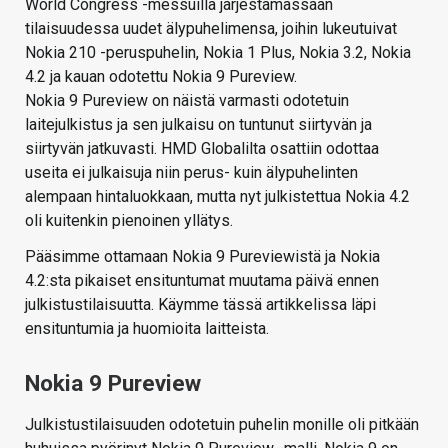
World Congress -messuilla järjestämässään
tilaisuudessa uudet älypuhelimensa, joihin lukeutuivat
Nokia 210 -peruspuhelin, Nokia 1 Plus, Nokia 3.2, Nokia
4.2 ja kauan odotettu Nokia 9 Pureview.
Nokia 9 Pureview on näistä varmasti odotetuin
laitejulkistus ja sen julkaisu on tuntunut siirtyvän ja
siirtyvän jatkuvasti. HMD Globalilta osattiin odottaa
useita ei julkaisuja niin perus- kuin älypuhelinten
alempaan hintaluokkaan, mutta nyt julkistettua Nokia 4.2
oli kuitenkin pienoinen yllätys.
Pääsimme ottamaan Nokia 9 Pureviewistä ja Nokia
4.2:sta pikaiset ensituntumat muutama päivä ennen
julkistustilaisuutta. Käymme tässä artikkelissa läpi
ensituntumia ja huomioita laitteista.
Nokia 9 Pureview
Julkistustilaisuuden odotetuin puhelin monille oli pitkään