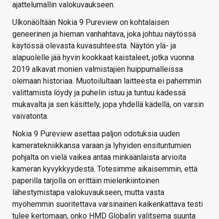
ajattelumallin valokuvaukseen.
Ulkonäöltään Nokia 9 Pureview on kohtalaisen
geneerinen ja hieman vanhahtava, joka johtuu näytössä
käytössä olevasta kuvasuhteesta. Näytön ylä- ja
alapuolelle jää hyvin kookkaat kaistaleet, jotka vuonna
2019 alkavat monien valmistajien huippumalleissa
olemaan historiaa. Muotoilultaan laitteesta ei pahemmin
valittamista löydy ja puhelin istuu ja tuntuu kädessä
mukavalta ja sen käsittely, jopa yhdellä kädellä, on varsin
vaivatonta.
Nokia 9 Pureview asettaa paljon odotuksia uuden
kameratekniikkansa varaan ja lyhyiden ensituntumien
pohjalta on vielä vaikea antaa minkäänlaista arvioita
kameran kyvykkyydestä. Totesimme aikaisemmin, että
paperilla tarjolla on erittäin mielenkiintoinen
lähestymistapa valokuvaukseen, mutta vasta
myöhemmin suoritettava varsinainen kaikenkattava testi
tulee kertomaan, onko HMD Globalin valitsema suunta