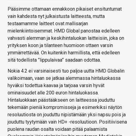
Pääsimme ottamaan ennakkoon pikaiset ensituntumat
vain kahdesta nyt julkaistusta laitteesta, mutta
testaamamme laitteet ovat mallisarjan
mielenkiintoisemmat. HMD Global panostaa edelleen
vahvasti alemman ja keskihintaluokan laitteisiin, joka on
yrityksen koon ja tilanteen huomioon ottaen varsin
ymmärrettävää. On kuitenkin harmillista, että edelleen
sitä todellista ”lippulaivaa” saadaan odottaa.
Nokia 4.2 ei varsinaisesti tuo paljoa uutta HMD Globalin
valikoimaan, vaan se jatkaa alemmassa hintaluokassa
hyväksi todettua kaavaa ja tarjoaa varsin hyvät
ominaisuudet alle 200 euron hintaluokassa.
Hintaluokkaan päästääkseen on laitteessa jouduttu
tekemään pieniä kompromisseja ja esimerkiksi näytön
resoluutiosta on jouduttu nipistämään yksi napsu pois ja
jouduttu tyytymään vain HD+ -resoluutioon. Positiivisena
puolena raudan osalta voidaan pitää palaamista