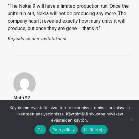
”The Nokia 9 will have a limited production run. Once the
units run out, Nokia will not be producing any more. The
company hasn’t revealed exactly how many units it will
produce, but once they are gone – that’s it.”
Kirjaudu sisään vastataksesi
Matti#2
24.2.2019
Käytämme evästeitä sivuston toiminnoissa, ominaisuuksissa ja
Voi olla myös myyntikikka, ei uskalla kuluttaja jäädä
liikenteen analysoinnissa. Käyttämällä sivustoa hyväksyt
miettimään ostopäätöstä.
evästeiden käytön.
Ok
En hyväksy
Lisätietoja
Kirjaudu sisään vastataksesi