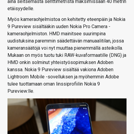
aina seitsemästä senttimetristä maksimissaan 40 metrin
etäisyydelle.
Myös kameraohjelmistoa on kehitetty eteenpäin ja Nokia
9 Pureview sisältääkin uuden Nokia Pro Camera -
kameraohjelmiston. HMD mainitsee suurimpina
uudistuksina paremmin säädettävän manuaalitilan, jossa
kameransäätöjä voi nyt muuttaa pienemmällä asteikolla.
Mukaan on myös tuotu tuki RAW-kuvaformaatille (DNG) ja
HMD onkin solminut yhteistyösopimuksen Adoben
kanssa. Nokia 9 Pureview sisältää vakiona Adoben
Lightroom Mobile -sovelluksen ja myöhemmin Adobe
tulee tuottamaan oman linssiprofiilin Nokia 9
Pureview:lle.