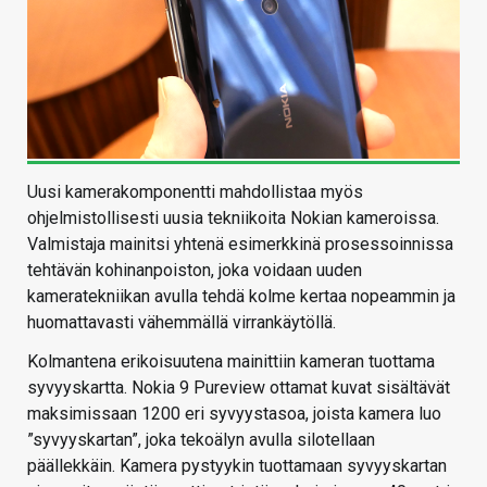
Uusi kamerakomponentti mahdollistaa myös
ohjelmistollisesti uusia tekniikoita Nokian kameroissa.
Valmistaja mainitsi yhtenä esimerkkinä prosessoinnissa
tehtävän kohinanpoiston, joka voidaan uuden
kameratekniikan avulla tehdä kolme kertaa nopeammin ja
huomattavasti vähemmällä virrankäytöllä.
Kolmantena erikoisuutena mainittiin kameran tuottama
syvyyskartta. Nokia 9 Pureview ottamat kuvat sisältävät
maksimissaan 1200 eri syvyystasoa, joista kamera luo
”syvyyskartan”, joka tekoälyn avulla silotellaan
päällekkäin. Kamera pystyykin tuottamaan syvyyskartan