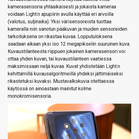
kamerasensoria yhtäaikaisesti ja jokaista kameraa
voidaan Light:n apupiirin avulla käyttää eri arvoilla
(valotus, suljinaika). Yksi värisensoreista tuottaa
kameralla niin sanotun pääkuvan ja muiden sensoreiden
tarkoituksena on rikastaa kuvaa. Lopputuloksena
saadaan aikaan yksi iso 12 megapikselin suuruinen kuva.
Kuvaustilanteesta riippuen jokainen kamerasensori voi
ottaa yhden kuvan, tai kuvaustilanteen vaatiessa
maksimissaan neljä kuvaa. Kuvat yhdistetään Light:n
kehittämillä kuvausalgoritmeillä yhdeksi jättimäiseksi
rikastetuksi kuvaksi. Mustavalkokuvia otettaessa
käytössä on ainoastaan mainitut kolme
monokromisensoria.