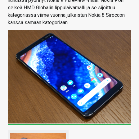
huhuissa pyörinyt Nokia 9 Pureview -malli. Nokia 9 on
selkeä HMD Globalin lippulaivamalli ja se sijoittuu
kategoriassa viime vuonna julkaistun Nokia 8 Siroccon
kanssa samaan kategoriaan.