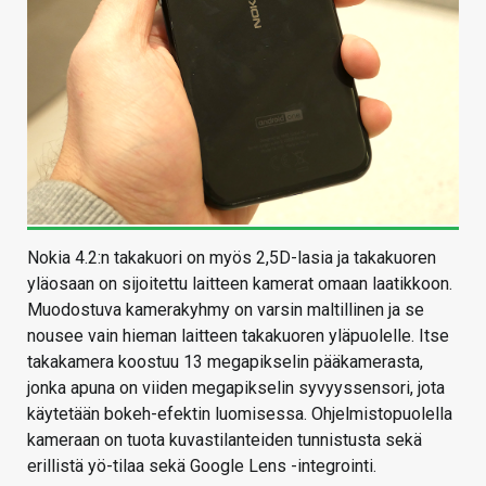
Nokia 4.2:n takakuori on myös 2,5D-lasia ja takakuoren
yläosaan on sijoitettu laitteen kamerat omaan laatikkoon.
Muodostuva kamerakyhmy on varsin maltillinen ja se
nousee vain hieman laitteen takakuoren yläpuolelle. Itse
takakamera koostuu 13 megapikselin pääkamerasta,
jonka apuna on viiden megapikselin syvyyssensori, jota
käytetään bokeh-efektin luomisessa. Ohjelmistopuolella
kameraan on tuota kuvastilanteiden tunnistusta sekä
erillistä yö-tilaa sekä Google Lens -integrointi.